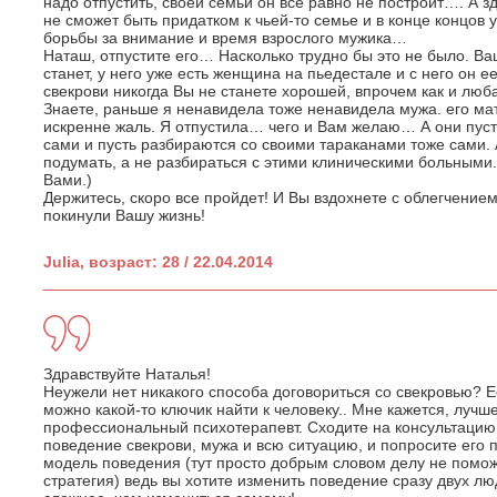
надо отпустить, своей семьи он все равно не построит…. А
не сможет быть придатком к чьей-то семье и в конце концов 
борьбы за внимание и время взрослого мужика…
Наташ, отпустите его… Насколько трудно бы это не было. Ва
станет, у него уже есть женщина на пьедестале и с него он ее
свекрови никогда Вы не станете хорошей, впрочем как и люб
Знаете, раньше я ненавидела тоже ненавидела мужа. его мать
искренне жаль. Я отпустила… чего и Вам желаю… А они пуст
сами и пусть разбираются со своими тараканами тоже сами. 
подумать, а не разбираться с этими клиническими больными. 
Вами.)
Держитесь, скоро все пройдет! И Вы вздохнете с облегчением
покинули Вашу жизнь!
Julia, возраст: 28 / 22.04.2014
Здравствуйте Наталья!
Неужели нет никакого способа договориться со свекровью? Е
можно какой-то ключик найти к человеку.. Мне кажется, лучш
профессиональный психотерапевт. Сходите на консультацию
поведение свекрови, мужа и всю ситуацию, и попросите ег
модель поведения (тут просто добрым словом делу не помож
стратегия) ведь вы хотите изменить поведение сразу двух лю