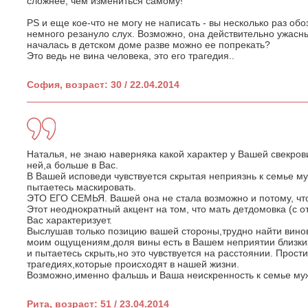
сложнее, чем измениться самому!
PS и еще кое-что не могу не написать - вы несколько раз обо
немного резануло слух. Возможно, она действительно ужасный
началась в детском доме разве можно ее попрекать?
Это ведь не вина человека, это его трагедия..
София, возраст: 30 / 22.04.2014
Наталья, не знаю наверняка какой характер у Вашей свекрови
ней,а больше в Вас.
В Вашей исповеди чувствуется скрытая неприязнь к семье му
пытаетесь маскировать.
ЭТО ЕГО СЕМЬЯ. Вашей она не стала возможно и потому, что
Этот неоднократный акцент на том, что мать детдомовка (с 
Вас характеризует.
Выслушав только позицию вашей стороны,трудно найти вино
моим ощущениям,доля вины есть в Вашем неприятии близки
и пытаетесь скрыть,но это чувствуется на расстоянии. Прост
трагедиях,которые происходят в нашей жизни.
Возможно,именно фальшь и Ваша неискренность к семье муж
Рита, возраст: 51 / 23.04.2014