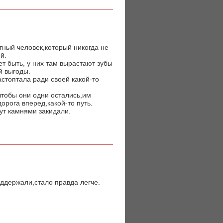
тный человек,который никогда не
й.
ет быть, у них там вырастают зубы
й выгоды.
астоптала ради своей какой-то
чтобы они одни остались,им
рога вперед,какой-то путь.
ут камнями закидали.
ддержали,стало правда легче.