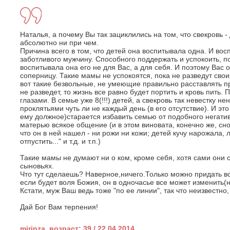
Наталья, а почему Вы так зациклились на том, что свекровь -
абсолютно ни при чем.
Причина всего в том, что детей она воспитывала одна. И восп
заботливого мужчину. Способного поддержать и успокоить, п
воспитывала она его не для Вас, а для себя. И поэтому Вас 
соперницу. Такие мамы не успокоятся, пока не разведут своих
вот такие безвольные, не умеющие правильно расставлять п
не разведет, то жизнь все равно будет портить и кровь пить
глазами. В семье уже 8(!!!) детей, а свекровь так невестку не
проклятьями чуть ли не каждый день (в его отсутствие). И это
ему должное)старается избавить семью от подобного негатив
матерью всякое общение (и в этом виновата, конечно же, сно
что он в ней нашел - ни рожи ни кожи; детей кучу нарожала, 
отпустить..." и т.д. и т.п.)
Такие мамы не думают ни о ком, кроме себя, хотя сами они с
сыновьях.
Что тут сделаешь? Наверное,ничего.Только можно придать вс
если будет воля Божия, он в одночасье все может изменить(
Кстати, муж Ваш ведь тоже "по ее линии", так что неизвестно,
Дай Бог Вам терпения!
mirinza, возраст: 39 / 22.04.2014