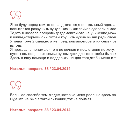
Я не буду перед кем-то оправдываться,я нормальный адеква
попытается разрушить чужую жизнь,как сейчас сделали с мое
То,что я назвала свекровь детдомовкой-это не унижение,мож
и шипы,которыми они готовы крушить чужие жизни ради свое
У меня тоже 2 сына,но я не представляю,чтобы я их семьи р
выгоды.
Я прекрасно понимаю,что я не вечная и после меня не хочу,
нужны полноценные семьи,нужны дети для того,чтобы была до
Здесь я ищу помощи и поддержки не для того,чтобы меня и т
Наталья, возраст: 38 / 23.04.2014
Большое спасибо тем людям,которые меня реально здесь по
Ну,а кто не был в такой ситуации,тот не поймет.
Наталья, возраст: 38 / 23.04.2014