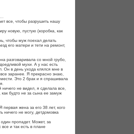
..
ает все, чтобы разрушить нашу
иру новую, пустую (коробка, как
нь, чтобы муж поехал делать
езд его матери и тети на ремонт,
на разговаривала со мной грубо,
доедливой мухи. А у нас есть
л. Он в день ухода клялся мне в
все заранее. Я прекрасно знаю,
 мести. Это 2 брак и я спрашивала
я.
 ничего не видел, я сделала все,
 как будто не за сына ее замуж
 первая жена за его 38 лет, кого
ь ничего не могу, детдомовка
один пропадет. Может, за
все и так есть в плане