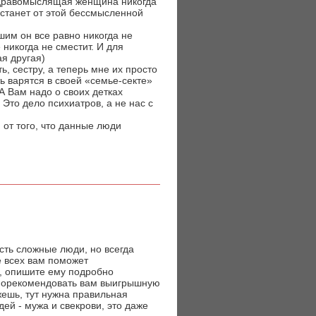
 здравомыслящая женщина никогда
устанет от этой бессмысленной
шим он все равно никогда не
 никогда не сместит. И для
ая другая)
, сестру, а теперь мне их просто
ь варятся в своей «семье-секте»
А Вам надо о своих детках
Это дело психиатров, а не нас с
 от того, что данные люди
сть сложные люди, но всегда
е всех вам поможет
, опишите ему подробно
о порекомендовать вам выигрышную
ешь, тут нужна правильная
дей - мужа и свекрови, это даже