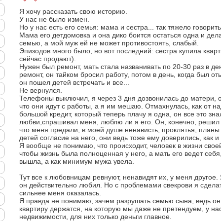
Я хочу рассказать свою историю.
У нас не было измен.
Но у нас есть его семья: мама и сестра... так тяжело говорить.
Мама его детдомовка и она дико боится остаться одна и дел
семью, а мой муж ей не может противостоять, слабый.
Эпизодов много было, но вот последний: сестра купила кварт
сейчас продают).
Нужен был ремонт, мать стала названивать по 20-30 раз в де
ремонт, он тайком бросил работу, потом в день, когда был оть
он пошел детей встречать и все...
Не вернулся.
Телефоны выключил, я через 3 дня дозвонилась до матери, о
что они идут с работы, а я им мешаю. Отмахнулась, как от на
большой кредит, который теперь плачу я одна, он все это зна
любви,спрашивал меня, люблю ли я его. Он, конечно, решил 
что меня предали, в моей душе ненависть, проклятья, планы
детей согласие на него, они ведь тоже ему доверились, как и 
Я вообще не понимаю, что происходит, человек в жизни своей
чтобы жизнь была полноценная у него, а мать его ведет себя,
вышла, а как минимум мужа увела.
Тут все к любовницам ревнуют, ненавидят их, у меня другое. Я
он действительно любил. Но с проблемами свекрови я сделат
сильнее меня оказалась.
Я правда не понимаю, зачем разрушать семью сына, ведь он 
квартиру держатся, на которую мы даже не претендуем, у нас 
недвижимости, для них только деньги главное.