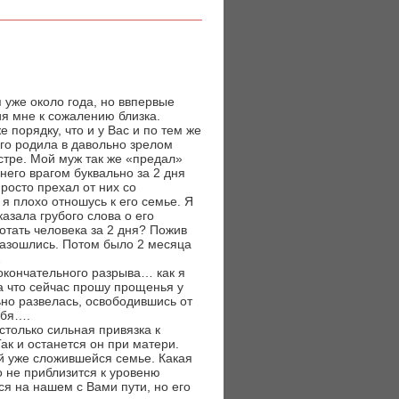
 уже около года, но ввпервые
ия мне к сожалению близка.
 порядку, что и у Вас и по тем же
его родила в давольно зрелом
стре. Мой муж так же «предал»
него врагом буквально за 2 дня
росто прехал от них со
 я плохо отношусь к его семье. Я
казала грубого слова о его
отать человека за 2 дня? Пожив
разошлись. Потом было 2 месяца
…
окончательного разрыва… как я
За что сейчас прошу прощенья у
но развелась, освободившись от
ебя….
столько сильная привязка к
ак и останется он при матери.
й уже сложившейся семье. Какая
о не приблизится к уровеню
я на нашем с Вами пути, но его