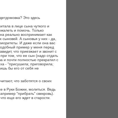
 детдомовка? Это здесь
итала в лице сына чуткого и
ожалеть и помочь. Только
она реально воспринимает как
 сыновей. А сыновья у них - да,
риоритеты. И даже если она вас
. Подобный пример у меня перед
навидит, что приезжает и звонит с
 при том, что ее сын (надо отдать
а и почти полностью прекратил с
ха - "присушила; приговорила;
лишь бы его от себя не
читают, что заботятся о своих
е в Руки Божии, молиться. Ведь
например "прибрать" свекровь).
 что еще его ждет в старости.