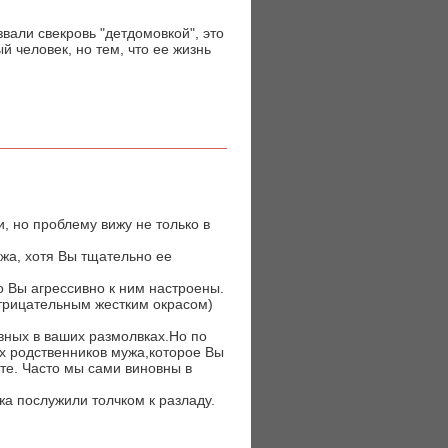
звали свекровь "детдомовкой", это
 человек, но тем, что ее жизнь
, но проблему вижу не только в
жа, хотя Вы тщательно ее
 Вы агрессивно к ним настроены.
отрицательным жестким окрасом)
вных в ваших размолвках.Но по
х родственников мужа,которое Вы
ите. Часто мы сами виновны в
а послужили толчком к разладу.