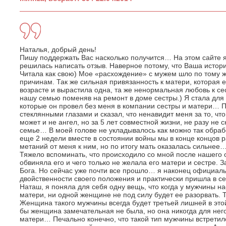
Наталья, добрый день!
Пишу поддержать Вас насколько получится… На этом сайте я
решилась написать отзыв. Наверное потому, что Ваша истор
Читала как свою) Мое «расхождение» с мужем шло по тому же
причинам. Так же сильная привязанность к матери, которая 
возрасте и вырастила одна, та же ненормальная любовь к се
нашу семью поменяв на ремонт в доме сестры.) Я стала для 
которые он провел без меня в компании сестры и матери… П
стеклянными глазами и сказал, что ненавидит меня за то, что
может и не ангел, но за 5 лет совместной жизни, не разу не с
семье… В моей голове не укладывалось как можно так обраб
еще 2 недели вместе в состоянии войны мы в конце концов 
метаний от меня к ним, но по итогу мать оказалась сильнее
Тяжело вспоминать, что происходило со мной после нашего 
обвиняла его и чего только не желала его матери и сестре. 
Бога. Но сейчас уже почти все прошло… я наконец официаль
двойственности своего положения и практически пришла в с
Наташ, я поняла для себя одну вещь, что когда у мужчины на
матери, ни одной женщине не под силу будет ее разорвать. Т
Женщина такого мужчины всегда будет третьей лишней в это
бы женщина замечательная не была, но она никогда для нег
матери… Печально конечно, что такой тип мужчины встретилс