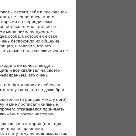
овать, держит себя в прекрасной
тает, не напрягаясь, много
которыми он периодически
он объяснял мне, что ничего
роме меня никто не нужен. Я
дна особа, к которой он стал
очень беспокоило их общение
трицал, и говорил, что это
 и что мне надо успокоиться и не
находила ее волосы везде в
цать и все сваливал на своего
ошным враньем, это очень
ла его фотографии с ней очень
том я узнала, что он даже брал
родителям (я раньше жила у него),
ачу и мне прописали сильные
 прочего отказывался принимать
движение вокруг, разговоры,
а давнишняя история (пол года
зни, просил прощения,
хотя я эту тему не поднимала, так