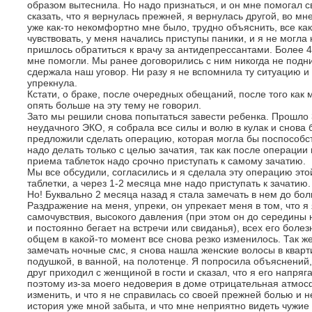
образом вытеснила. Но надо признаться, и он мне помогал с
сказать, что я вернулась прежней, я вернулась другой, во мн
уже как-то некомфортно мне было, трудно объяснить, все как
чувствовать, у меня начались приступы паники, и я не могла
пришлось обратиться к врачу за антидепрессантами. Более 4
мне помогли. Мы ранее договорились с ним никогда не подни
сдержала наш уговор. Ни разу я не вспомнила ту ситуацию и 
упрекнула.
Кстати, о браке, после очередных обещаний, после того как 
опять больше на эту тему не говорил.
Зато мы решили снова попытаться завести ребенка. Прошло 
неудачного ЭКО, я собрала все силы и волю в кулак и снова
предложили сделать операцию, которая могла бы поспособст
надо делать только с целью зачатия, так как после операции
приема таблеток надо срочно приступать к самому зачатию.
Мы все обсудили, согласились и я сделала эту операцию эт
таблетки, а через 1-2 месяца мне надо приступать к зачатию.
Но! Буквально 2 месяца назад я стала замечать в нем до бо
Раздражение на меня, упреки, он упрекает меня в том, что я
самочувствия, высокого давления (при этом он до середины 
и постоянно бегает на встречи или свиданья), всех его болез
общем в какой-то момент все снова резко изменилось. Так же 
замечать ночные смс, я снова нашла женские волосы в кварти
подушкой, в ванной, на полотенце. Я попросила объяснений, 
друг приходил с женщиной в гости и сказал, что я его напряг
поэтому из-за моего недоверия в доме отрицательная атмосф
изменить, и что я не справилась со своей прежней болью и н
история уже мной забыта, и что мне неприятно видеть чужие