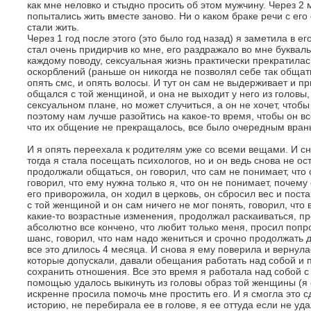
как мне неловко и стыдно просить об этом мужчину. Через 2 
попытались жить вместе заново. Ни о каком браке речи с его
стали жить.
Через 1 год после этого (это было год назад) я заметила в 
стал очень придирчив ко мне, его раздражало во мне букваль
каждому поводу, сексуальная жизнь практически прекратилас
оскорблений (раньше он никогда не позволял себе так общать
опять смс, и опять волосы. И тут он сам не выдерживает и пр
общался с той женщиной, и она не выходит у него из головы,
сексуальном плане, но может случиться, а он не хочет, чтоб
поэтому нам лучше разойтись на какое-то время, чтобы он вс
что их общение не прекращалось, все было очередным вран
И я опять переехала к родителям уже со всеми вещами. И с
тогда я стала посещать психологов, но и он ведь снова не о
продолжали общаться, он говорил, что сам не понимает, что 
говорил, что ему нужна только я, что он не понимает, почему 
его приворожила, он ходил в церковь, он сбросил вес и поста
с той женщиной и он сам ничего не мог понять, говорил, что
какие-то возрастные изменения, продолжал раскаиваться, пр
абсолютно все кончено, что любит только меня, просил попро
шанс, говорил, что нам надо жениться и срочно продолжать 
все это длилось 4 месяца. И снова я ему поверила и вернул
которые допускали, давали обещания работать над собой и п
сохранить отношения. Все это время я работала над собой с
помощью удалось выкинуть из головы образ той женщины (я е
искренне просила помочь мне простить его. И я смогла это с
историю, не перебирала ее в голове, я ее оттуда если не уд