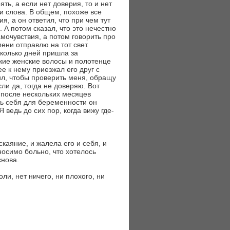
ть, а если нет доверия, то и нет
ни слова. В общем, похоже все
я, а он ответил, что при чем тут
 А потом сказал, что это нечестно
мочувствия, а потом говорить про
ени отправлю на тот свет.
сколько дней пришла за
жие женские волосы и полотенце
е к нему приезжал его друг с
ил, чтобы проверить меня, обращу
сли да, тогда не доверяю. Вот
, после нескольких месяцев
ть себя для беременности он
едь до сих пор, когда вижу где-
каяние, и жалела его и себя, и
носимо больно, что хотелось
снова.
ли, нет ничего, ни плохого, ни