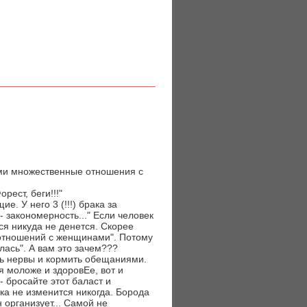
ами множественные отношения с
рест, беги!!!"
. У него 3 (!!!) брака за
- закономерность..." Если человек
ься никуда не денется. Скорее
 отношений с женщинами". Потому
алась". А вам это зачем???
ть нервы и кормить обещаниями.
я моложе и здоровЕе, вот и
- бросайте этот баласт и
ька не изменится никогда. Борода
н организует... Самой не