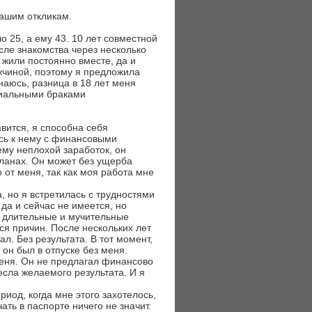
Вашим откликам.
о 25, а ему 43. 10 лет совместной
сле знакомства через несколько
 жили постоянно вместе, да и
жчиной, поэтому я предложила
наюсь, разница в 18 лет меня
ициальными браками
авится, я способна себя
ась к нему с финансовыми
ему неплохой заработок, он
планах. Он может без ущерба
 от меня, так как моя работа мне
, но я встретилась с трудностями
да и сейчас не имеется, но
ла длительные и мучительные
я причин. После нескольких лет
л. Без результата. В тот момент,
 он был в отпуске без меня.
еня. Он не предлагал финансово
есла желаемого результата. И я
риод, когда мне этого захотелось,
чать в паспорте ничего не значит.