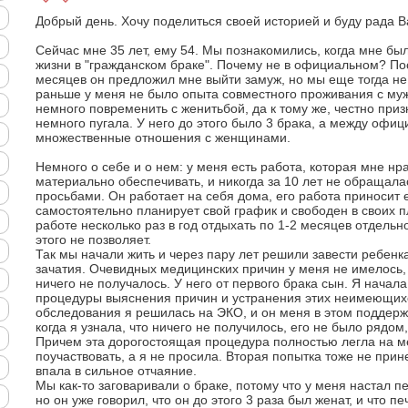
Добрый день. Хочу поделиться своей историей и буду рада 
Сейчас мне 35 лет, ему 54. Мы познакомились, когда мне был
жизни в "гражданском браке". Почему не в официальном? По
месяцев он предложил мне выйти замуж, но мы еще тогда не
раньше у меня не было опыта совместного проживания с му
немного повременить с женитьбой, да к тому же, честно приз
немного пугала. У него до этого было 3 брака, а между оф
множественные отношения с женщинами.
Немного о себе и о нем: у меня есть работа, которая мне нр
материально обеспечивать, и никогда за 10 лет не обращал
просьбами. Он работает на себя дома, его работа приносит 
самостоятельно планирует свой график и свободен в своих 
работе несколько раз в год отдыхать по 1-2 месяцев отдельно
этого не позволяет.
Так мы начали жить и через пару лет решили завести ребенка
зачатия. Очевидных медицинских причин у меня не имелось, 
ничего не получалось. У него от первого брака сын. Я нача
процедуры выяснения причин и устранения этих неимеющихс
обследования я решилась на ЭКО, и он меня в этом поддержа
когда я узнала, что ничего не получилось, его не было рядом,
Причем эта дорогостоящая процедура полностью легла на м
поучаствовать, а я не просила. Вторая попытка тоже не прин
впала в сильное отчаяние.
Мы как-то заговаривали о браке, потому что у меня настал пе
но он уже говорил, что он до этого 3 раза был женат, и что пе