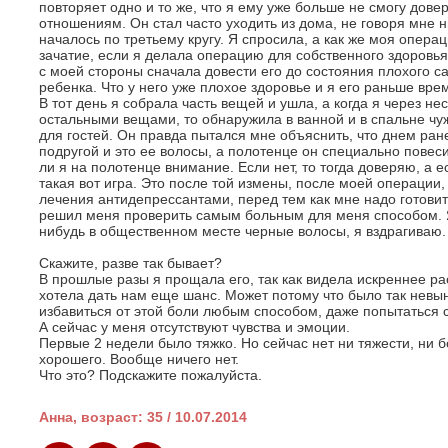
повторяет одно и то же, что я ему уже больше не смогу доверя
отношениям. Он стал часто уходить из дома, не говоря мне 
началось по третьему кругу. Я спросила, а как же моя операци
зачатие, если я делала операцию для собственного здоровья.
с моей стороны сначала довести его до состояния плохого са
ребенка. Что у него уже плохое здоровье и я его раньше врем
В тот день я собрала часть вещей и ушла, а когда я через не
остальными вещами, то обнаружила в ванной и в спальне чу
для гостей. Он правда пытался мне объяснить, что днем ране
подругой и это ее волосы, а полотенце он специально повес
ли я на полотенце внимание. Если нет, то тогда доверяю, а е
такая вот игра. Это после той измены, после моей операции
лечения антидепрессантами, перед тем как мне надо готови
решил меня проверить самым больным для меня способом. Я в
нибудь в общественном месте черные волосы, я вздрагиваю.
Скажите, разве так бывает?
В прошлые разы я прощала его, так как видела искреннее рас
хотела дать нам еще шанс. Может потому что было так невы
избавиться от этой боли любым способом, даже попытаться 
А сейчас у меня отсутствуют чувства и эмоции.
Первые 2 недели было тяжко. Но сейчас нет ни тяжести, ни бо
хорошего. Вообще ничего нет.
Что это? Подскажите пожалуйста.
Анна, возраст: 35 / 10.07.2014