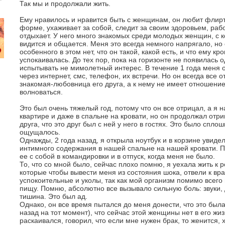
Так мы и продолжали жить.
Ему нравилось и нравится быть с женщинам, он любит флирт
форме, ухаживает за собой, следит за своим здоровьем, рабо
отдыхает. У него много знакомых среди молодых женщин, с 
видится и общается. Меня это всегда немного напрягало, но 
особенного в этом нет, что он такой, какой есть, и что ему к
успокаивалась. До тех пор, пока на горизонте не появилась о
испытывать не мимолетный интерес. В течение 1 года меня 
через интернет, смс, телефон, их встречи. Но он всегда все о
знакомая-любовница его друга, а к нему не имеет отношение,
волноваться.
Это был очень тяжелый год, потому что он все отрицал, а я 
квартире и даже в спальне на кровати, но он продолжал отри
друга, что это друг был с ней у него в гостях. Это было спл
ощущалось.
Однажды, 2 года назад, я открыла ноутбук и в корзине увиде
интимного содержания в нашей спальне на нашей кровати. По
ее с собой в командировки и в отпуск, когда меня не было.
То, что со мной было, сейчас плохо помню, я уехала жить к 
которые чтобы вывести меня из состояния шока, отвели к вр
успокоительные и уколы, так как мой организм помимо всего
пищу. Помню, абсолютно все вызывало сильную боль: звуки, 
тишина. Это был ад.
Однако, он все время пытался до меня донести, что это был
назад на тот момент), что сейчас этой женщины нет в его жи
раскаивался, говорил, что если мне нужен брак, то женится, 