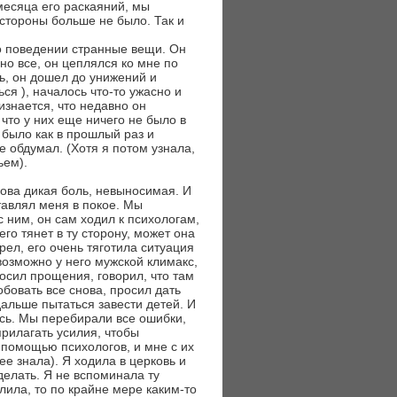
месяца его раскаяний, мы
 стороны больше не было. Так и
его поведении странные вещи. Он
но все, он цеплялся ко мне по
ь, он дошел до унижений и
ся ), началось что-то ужасно и
изнается, что недавно он
 что у них еще ничего не было в
ы было как в прошлый раз и
е обдумал. (Хотя я потом узнала,
ьем).
нова дикая боль, невыносимая. И
ставлял меня в покое. Мы
с ним, он сам ходил к психологам,
его тянет в ту сторону, может она
рел, его очень тяготила ситуация
 возможно у него мужской климакс,
осил прощения, говорил, что там
бовать все снова, просил дать
дальше пытаться завести детей. И
ась. Мы перебирали все ошибки,
рилагать усилия, чтобы
 помощью психологов, и мне с их
е знала). Я ходила в церковь и
делать. Я не вспоминала ту
алила, то по крайне мере каким-то