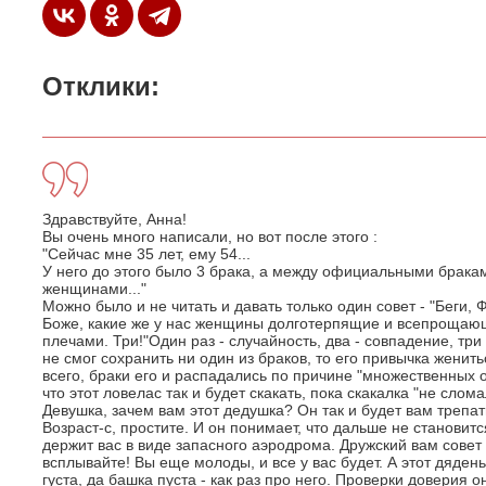
Отклики:
Здравствуйте, Анна!
Вы очень много написали, но вот после этого :
"Сейчас мне 35 лет, ему 54...
У него до этого было 3 брака, а между официальными брак
женщинами..."
Можно было и не читать и давать только один совет - "Беги, Фо
Боже, какие же у нас женщины долготерпящие и всепрощающие
плечами. Три!"Один раз - случайность, два - совпадение, три 
не смог сохранить ни один из браков, то его привычка женит
всего, браки его и распадались по причине "множественных
что этот ловелас так и будет скакать, пока скакалка "не слом
Девушка, зачем вам этот дедушка? Он так и будет вам трепа
Возраст-с, простите. И он понимает, что дальше не становитс
держит вас в виде запасного аэродрома. Дружский вам совет 
всплывайте! Вы еще молоды, и все у вас будет. А этот дяден
густа, да башка пуста - как раз про него. Проверки доверия о