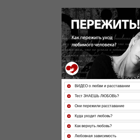
За 50 минут
Вы можете
оценить
тяжесть
своего
состояния и
его
психологические
причины
(бесплатно)
ВИДЕО о любви и расставании
Тест ЗНАЕШЬ ЛЮБОВЬ?
Они пережили расставание
Куда уходит любовь?
Как вернуть любовь?
Любовная зависимость