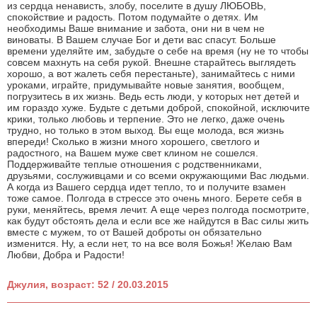
из сердца ненависть, злобу, поселите в душу ЛЮБОВЬ,
спокойствие и радость. Потом подумайте о детях. Им
необходимы Ваше внимание и забота, они ни в чем не
виноваты. В Вашем случае Бог и дети вас спасут. Больше
времени уделяйте им, забудьте о себе на время (ну не то чтобы
совсем махнуть на себя рукой. Внешне старайтесь выглядеть
хорошо, а вот жалеть себя перестаньте), занимайтесь с ними
уроками, играйте, придумывайте новые занятия, вообщем,
погрузитесь в их жизнь. Ведь есть люди, у которых нет детей и
им гораздо хуже. Будьте с детьми доброй, спокойной, исключите
крики, только любовь и терпение. Это не легко, даже очень
трудно, но только в этом выход. Вы еще молода, вся жизнь
впереди! Сколько в жизни много хорошего, светлого и
радостного, на Вашем муже свет клином не сошелся.
Поддерживайте теплые отношения с родственниками,
друзьями, сослуживцами и со всеми окружающими Вас людьми.
А когда из Вашего сердца идет тепло, то и получите взамен
тоже самое. Полгода в стрессе это очень много. Берете себя в
руки, меняйтесь, время лечит. А еще через полгода посмотрите,
как будут обстоять дела и если все же найдутся в Вас силы жить
вместе с мужем, то от Вашей доброты он обязательно
изменится. Ну, а если нет, то на все воля Божья! Желаю Вам
Любви, Добра и Радости!
Джулия, возраст: 52 / 20.03.2015