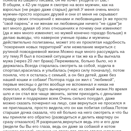
поняла из Вашего письма, он не хочет уходить от Вас?
В общем, к 42-ум годам я смотрю на всех мужчин, как на
взрослых (не редко даже старых) детей.У меня очень много
мужчин-просто хороших друзей и они от меня не скрывают
правду своих отношений с женами и любовницами (я же просто
"свой парень" и ни женам ни любовницам ничего "не сдам")и
вот много думая об этих отношениях и почему они изменяют
(да и жен много изменяет, но мужей конечно гораздо больше) я
делаю выводы, что наверное ученые правы и мужчины
действительно полигамны, может это их проклятая надобность
"покорения новых территорий" или нежелание мириться с
рутиной повседневной жизни.Можно еще много рассуждать на
эту тему.Я был в похожей ситуации и так же ка и Вы выгнала
мужа (через 20 лет брака).Переживала, больно было, но я
держалась.Всегда старалась смотреть за собой, ходила в
спортзал,красилась и улыбалась (через силу поначалу), потом
поняла, что я осталась с семьей, а он без детей, даже без
нашей кошки и собаки! Полтора года он жил с "любимой",
первые месяцы о детях вообще не вспоминал и никак не
помогал, вообще будто вычеркнул нас из своей жизни.Но время
шло и он стал все чаще звонить, затем приходить с деньгами
фруктами и подарками всем.Очень сильно похудел, даже
можно сказать почернел на лицо, сам вернуться не просился я
не приглашала, просто видела,что он как побитая собака.Потом
старшая дочка сказала, что ей больно на него смотреть и что бы
мы приняли его обратно (разводиться и делить квартиру он
сразу отказался).Я разрешила,вернуться ведь это и его дом
(видели бы Вы его глаза, ведь он даже за собакой и котом