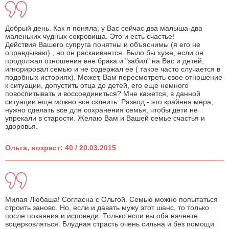
Добрый день. Как я поняла, у Вас сейчас два малыша-два
маленьких чудных сокровища. Это и есть счастье!
Действия Вашего супруга понятны и объяснимы (я его не
оправдываю) , но он раскаивается. Было бы хуже, если он
продолжал отношения вне брака и "забил" на Вас и детей,
игнорировал семью и не содержал ее ( такое часто случается в
подобных историях). Может, Вам пересмотреть свое отношение
к ситуации, допустить отца до детей, его еще немного
повоспитывать и воссоединиться? Мне кажется, в данной
ситуации еще можно все склеить. Развод - это крайння мера,
нужно сделать все для сохранения семья, чтобы дети не
упрекали в старости. Желаю Вам и Вашей семье счастья и
здоровья.
Ольга, возраст: 40 / 20.03.2015
Милая Любаша! Согласна с Ольгой. Семью можно попытаться
строить заново. Но, если и давать мужу этот шанс, то только
после покаяния и исповеди. Только если вы оба начнете
воцерковляться. Блудная страсть очень сильна и без помощи