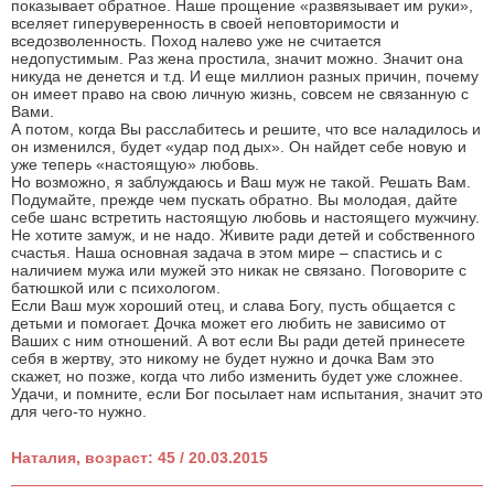
показывает обратное. Наше прощение «развязывает им руки»,
вселяет гиперуверенность в своей неповторимости и
вседозволенность. Поход налево уже не считается
недопустимым. Раз жена простила, значит можно. Значит она
никуда не денется и т.д. И еще миллион разных причин, почему
он имеет право на свою личную жизнь, совсем не связанную с
Вами.
А потом, когда Вы расслабитесь и решите, что все наладилось и
он изменился, будет «удар под дых». Он найдет себе новую и
уже теперь «настоящую» любовь.
Но возможно, я заблуждаюсь и Ваш муж не такой. Решать Вам.
Подумайте, прежде чем пускать обратно. Вы молодая, дайте
себе шанс встретить настоящую любовь и настоящего мужчину.
Не хотите замуж, и не надо. Живите ради детей и собственного
счастья. Наша основная задача в этом мире – спастись и с
наличием мужа или мужей это никак не связано. Поговорите с
батюшкой или с психологом.
Если Ваш муж хороший отец, и слава Богу, пусть общается с
детьми и помогает. Дочка может его любить не зависимо от
Ваших с ним отношений. А вот если Вы ради детей принесете
себя в жертву, это никому не будет нужно и дочка Вам это
скажет, но позже, когда что либо изменить будет уже сложнее.
Удачи, и помните, если Бог посылает нам испытания, значит это
для чего-то нужно.
Наталия, возраст: 45 / 20.03.2015