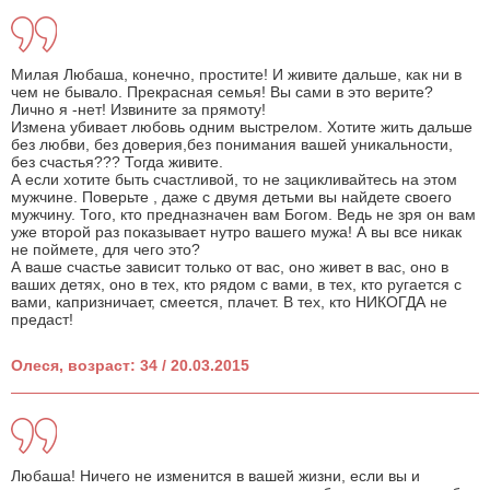
Милая Любаша, конечно, простите! И живите дальше, как ни в
чем не бывало. Прекрасная семья! Вы сами в это верите?
Лично я -нет! Извините за прямоту!
Измена убивает любовь одним выстрелом. Хотите жить дальше
без любви, без доверия,без понимания вашей уникальности,
без счастья??? Тогда живите.
А если хотите быть счастливой, то не зацикливайтесь на этом
мужчине. Поверьте , даже с двумя детьми вы найдете своего
мужчину. Того, кто предназначен вам Богом. Ведь не зря он вам
уже второй раз показывает нутро вашего мужа! А вы все никак
не поймете, для чего это?
А ваше счастье зависит только от вас, оно живет в вас, оно в
ваших детях, оно в тех, кто рядом с вами, в тех, кто ругается с
вами, капризничает, смеется, плачет. В тех, кто НИКОГДА не
предаст!
Олеся, возраст: 34 / 20.03.2015
Любаша! Ничего не изменится в вашей жизни, если вы и