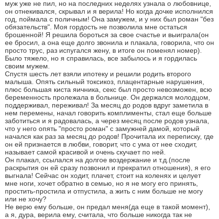
муж уже не пил, но на последних неделях узнала о любовнице,
он отнекивался, скрывал и я верила! Но когда дочке исполнился
год, поймала с поличным! Она замужем, и у них был роман "без
обязательств". Моя гордость не позволила мне остаться
брошенной! Я решила бороться за свое счастье и выиграла(он
ее бросил, а она еще долго звонила и плакала, говорила, что он
просто трус, раз испугался жену, в итоге он поменял номер).
Было тяжело, но я справилась, все забылось и я гордилась
своим мужем.
Спустя шесть лет взяли ипотеку и решили родить второго
малыша. Опять сильный токсикоз, плацентарные нарушения,
плюс большая киста яичника, секс был просто невозможен, всю
беременность пролежала в больнице. Он держался молодцом,
поддерживал, переживал! За месяц до родов вдруг заметила в
нем перемены, начал говорить комплименты, стал еще больше
заботиться и я радовалась, а через месяц после родов узнала,
что у него опять "просто роман" с замужней дамой, который
начался как раз за месяц до родов! Прочитала их переписку, где
он ей признается в любви, говорит, что с ума от нее сходит,
называет самой красивой и очень скучает по ней.
Он плакал, ссылался на долгое воздержание и т.д.(после
раскрытия он ей сразу позвонил и прекратил отношения), я его
выгнала! Сейчас он ходит, плачет, стоит на коленях и целует
мне ноги, хочет обратно в семью, но я не могу его принять,
простить-простила и отпустила, а жить с ним больше не могу
или не хочу?
Не верю ему больше, он предал меня(да еще в такой момент),
а я, дура, верила ему, считала, что больше никогда так не