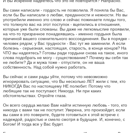
И Вы искренне надеетесь что это не повторится? Напрасно.
Вы сами написали - гордость не позволила. Я поняла бы Вас,
если бы Вы написали о любви, преданности и нежности. Но вы
употребили именно это слово и сейчас пожинаете плоды того,
что толкнуло вас на этот поступок - вцепились в отношения,
которые уже были сломаны. Вы даже не легкомыслие проявили,
на что-то призрачное понадеявшись - именно гордыня была
причиной вашего сомнительного воссоединения. Вы в порядке -
человек рядом; у Вас трудности - Вас тут же заменили. А если
болезнь - серьезная, настоящая, старость, в конце концов? На
ЧТО вы надеятесь? Готовы ради гордыни снова на такое, иного
слова подобрать не могу - существование? Почему вы себя так
не любите? Да и мужа тоже - отпустите, он не ваша
собственность. Над собой нужно работать.
Вы сейчас и сами рады уйти, потому что невозможно
игнорировать ситуацию, что Вы несколько ЛЕТ жили с тем, кто
НИКОГДА Вас по настоящему НЕ полюбит. Потому что
любящие так не поступают. Никогда. Ни при каких
обстоятельствах. Отройте глаза.
Он всего сердца желаю Вам найти истинную любовь - того, кто
никогда с вами так не поступит. Уверена, это произойдет, если
вы сами в это поверите, будете готовиться к этой встрече с
надеждой, радостью и смело смотря в будущее. И, конечно, с
Богом! И тогда все у Вас будет.