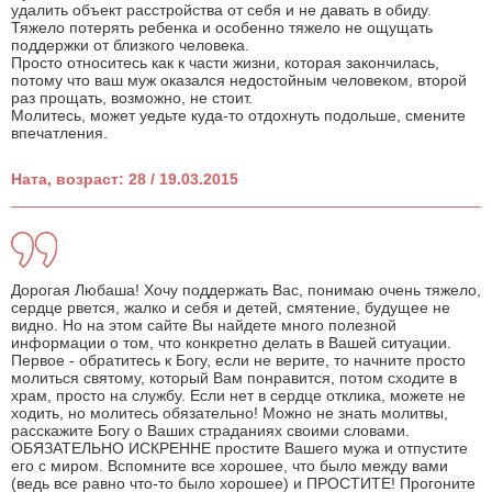
удалить объект расстройства от себя и не давать в обиду.
Тяжело потерять ребенка и особенно тяжело не ощущать
поддержки от близкого человека.
Просто относитесь как к части жизни, которая закончилась,
потому что ваш муж оказался недостойным человеком, второй
раз прощать, возможно, не стоит.
Молитесь, может уедьте куда-то отдохнуть подольше, смените
впечатления.
Ната, возраст: 28 / 19.03.2015
Дорогая Любаша! Хочу поддержать Вас, понимаю очень тяжело,
сердце рвется, жалко и себя и детей, смятение, будущее не
видно. Но на этом сайте Вы найдете много полезной
информации о том, что конкретно делать в Вашей ситуации.
Первое - обратитесь к Богу, если не верите, то начните просто
молиться святому, который Вам понравится, потом сходите в
храм, просто на службу. Если нет в сердце отклика, можете не
ходить, но молитесь обязательно! Можно не знать молитвы,
расскажите Богу о Ваших страданиях своими словами.
ОБЯЗАТЕЛЬНО ИСКРЕННЕ простите Вашего мужа и отпустите
его с миром. Вспомните все хорошее, что было между вами
(ведь все равно что-то было хорошее) и ПРОСТИТЕ! Прогоните