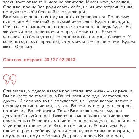
здесь тоже от меня ничего не зависело. Миленькая, хорошая,
Оленька, прошу Вас ради самой себя, не ищите встречи с ним,
не мучайте себя беседой с той девицей.
Вам многое дано, поэтому много и спрашивается. По письму
видно, что Вы светлый, ранимый человечек. Будет проходить,
Оля, все это, медленно, по капле из океана, но ведь будет. Вы
же уже читали, наверное, что предательство любимого
человека по боли утраты сопоставимо со смертью близкого. У
меня по чуть-чуть проходит, хотя мысли все равно о нем. Будем
жить, Оленька.
Светлая, возраст: 40 / 27.02.2013
Оля,милая, у одного автора прочитала, что жизнь – как река, и
Вы плывете по течению, в Вашей жизни то один островок, то
другой. И если что-то не получается, не нужно возвращаться к
острову против течения, ведь на Вашем пути еще есть острова
по течению Вашей жизни. То же Вам пишет очень мудрая
девушка CrazyCaramel. Тяжело разочаровываться в человеке,
начинаешь себя винить, что чего-то не разглядела, где-то что-то
упустила в отношениях. Зато он не винит себя ни в чем. Вы
плачете, рвете себе душу, хотите по душам с ним поговорить, а
ему хорошо, ему не больно. Да, рассыпались Ваши мечты,