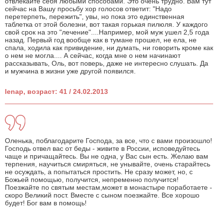
отвлекайте себя любыми способами. Это очень трудно. Вам тут
сейчас на Вашу просьбу хор голосов ответит: "Надо
перетерпеть, пережить", увы, но пока это единственная
таблетка от этой болезни, вот такая горькая пилюля. У каждого
свой срок на это "лечение"....Например, мой муж ушел 2,5 года
назад. Первый год вообще как в тумане прошел, не ела, не
спала, ходила как привидение, ни думать, ни говорить кроме как
о нем не могла.... А сейчас, когда мне о нем начинают
рассказывать, Оль, вот поверь, даже не интересно слушать. Да
и мужчина в жизни уже другой появился.
lenap, возраст: 41 / 24.02.2013
Оленька, поблагодарите Господа, за все, что с вами произошло!
Господь отвел вас от беды - живите в России, исповедуйтесь
чаще и причащайтесь. Вы не одна, у Вас сын есть. Желаю вам
терпения, научиться смиряться, не унывайте, очень старайтесь
не осуждать, а попытаться простить. Не сразу может, но, с
Божьей помощью, получится, непременно получится!
Поезжайте по святым местам,может в монастыре поработаете -
скоро Великий пост. Вместе с сыном поезжайте. Все хорошо
будет! Бог вам в помощь!