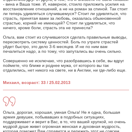
- вина и Ваша тоже. И, наверное, стоило приложить усилия на
восстановление отношений, а не на роман за спиной. Так стоит
ли теперь удивляться случившемуся? Стоит ли удивляться, что
страсть, принятая вами за любовь, оказалась обыкновенной
страстью, корней не имеющей? Стоит ли удивляться, что
ничего, кроме боли, страсть эта не принесла?
Ольга, вам стоит из случившегося сделать правильные выводы,
пересмотреть систему ценностей. Боль по утрате страстей
уйдет быстро, это дело 3-6 месяцев. И не по ним вам
печалиться надо, а по тому, что запутались вы очень сильно.
Совершенно не исключаю, что разобравшись в себе, вы вдруг
поймете, что ближе и роднее мужа, от которого вы так
отдалились, нет никого на свете, ни в Англии, ни где-либо еще.
Михаил, возраст: 33 / 25.02.2013
Ольга, дорогая, хорошая, умная Ольга! Не я одна, большая
армия девушек, побывавших в подобных ситуациях,
поддерживает и верит в Вас, в то, что вашей хрупкой, но очень
мудрой душе живет огромная женская и духовная мудрость,
которая поможет Вам справится и пережить этот не совсем