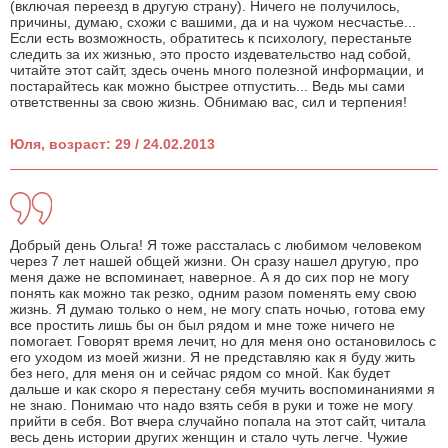
(включая переезд в другую страну). Ничего не получилось,
причины, думаю, схожи с вашими, да и на чужом несчастье...
Если есть возможность, обратитесь к психологу, перестаньте
следить за их жизнью, это просто издевательство над собой,
читайте этот сайт, здесь очень много полезной информации, и
постарайтесь как можно быстрее отпустить... Ведь мы сами
ответственны за свою жизнь. Обнимаю вас, сил и терпения!
Юля, возраст: 29 / 24.02.2013
Добрый день Ольга! Я тоже рассталась с любимом человеком
через 7 лет нашей общей жизни. Он сразу нашел другую, про
меня даже не вспоминает, наверное. А я до сих пор не могу
понять как можно так резко, одним разом поменять ему свою
жизнь. Я думаю только о нем, не могу спать ночью, готова ему
все простить лишь бы он был рядом и мне тоже ничего не
помогает. Говорят время лечит, но для меня оно остановилось с
его уходом из моей жизни. Я не представляю как я буду жить
без него, для меня он и сейчас рядом со мной. Как будет
дальше и как скоро я перестану себя мучить воспоминаниями я
не знаю. Понимаю что надо взять себя в руки и тоже не могу
прийти в себя. Вот вчера случайно попала на этот сайт, читала
весь день истории других женщин и стало чуть легче. Чужие