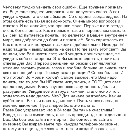
Человеку трудно увидеть свои ошибки. Еще труднее признать
их. Еще-еще труднее исправить и не допускать снова. А вот
увидеть чужие- это очень быстро. Со стороны всегда виднее. На
этом сайте есть такая возможность. Очень много вопросов и
ответов. И не жалейте, что пришли сюда .Первые шаги всегда
очень болезненные. Как в прямом, так и в переносном смысле.
Вы сейчас пытаетесь понять, что делается в Вашем внутреннем
мире, как добраться до боли и изгнать её. Боль спряталась от
Вас в темноте и не думает выходить добровольно. Никогда. Её
надо тащить и выволакивать на свет. Но где взять этот свет? Вы
поняли, что Вам нужен свет, чтоб увидеть происходящее, т.е.
увидеть себя со стороны .Это Вы можете сделать, прочитав
ответы для Вас .Первой реакцией на резкий свет является
желание закрыть руками глаза и вообще больше не видеть этот
свет, слепящий взор. Почему такая реакция? Снова больно. И
что потом? Во мрак и холод? Самое важное, что Вам надо
понять, это то ,что Вы НЕ света испугались, а ТОГО ,что свет
сделал видимым: Вашу внутреннюю запутанность ,боль и
разрушение. Увидев все эти груды камней, стало ясно ,что с
этим что-то надо делать .Что? Для начала разгребать. Как на
субботнике .Взять и начать движение. Пусть через слезы, но
именно движение. Пусть через боль ,но начать.
Разве Вас устраивает, что в 34 года Вы так не счастливы?
Вроде, все для жизни есть, а жизнь проходит где-то отдельно от
Вас. Вы боитесь зайти в интернет, Вы боитесь не зайти в
интернет, Вы вздрагиваете при каждом телефонном звонке,
потому что еще ждете звонка от него и каждый звонок, как