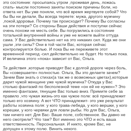
это состояние: просыпаясь утром ,проживая день, ложась
спать- мысли постоянно заняты поиском причины боли, но
ответа нет. Вы уже поняли, что всё время жертвуете собой? Что
бы Вы ни делали, Вы всегда теряете: мужа, другого мужчину
,покой,здоровье. Почему так происходит? Почему Вы согласны
на эти потери? Со стороны Ваши действия и поступки сейчас
очень похожи не месть себе. Вы погрузились в состояние
тотальной внутренней войны и уже не можете выйти оттуда
сама. У Вас действительно нет на это никаких сил. Куда же они
ушли ,эти силы? Они в той части Вас, которая сейчас
контролируется болью. И пока Вы не переживете этот
временной период -сил действительно не будет. Но только пока.
И величина этого «пока» зависит от Вас, Ольга.
Те действия ,которые приводят Вас к долгой дороге через боль,
Вы «совершаете» полностью. Ольга, Вы это делаете зачем?
Зачем Вам знать о стихах(а так же о возможных цветах),которые
дарит чужой женщине уже чужой мужчина? Откуда у Вас
столько фантазий по бесполезной теме «он ей не нужен»? Это
именно фантазии, тянущие Вас только вниз. Примите себе за
правило ,что чужая жизнь-это как чужое поле: всё принадлежит
только его хозяину. А вот ЧТО принадлежит- это уже результат
работы хозяина поля: у кого трава-лебеда, у кого вершки, у кого
корешки, у кого червяки для ловли рыбы. Но для Вас, Ольга,
там ничего нет. Для Вас- Ваше поле, собственное. Вы давно не
него смотрели? Что там? Вот именно это ЧТО и есть ваша
ответственность. Персональная. И никто, кроме Вас, не
допущен к этому полю. Винить некого.