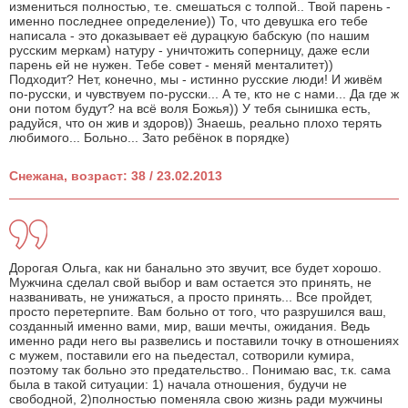
измениться полностью, т.е. смешаться с толпой.. Твой парень -
именно последнее определение)) То, что девушка его тебе
написала - это доказывает её дурацкую бабскую (по нашим
русским меркам) натуру - уничтожить соперницу, даже если
парень ей не нужен. Тебе совет - меняй менталитет))
Подходит? Нет, конечно, мы - истинно русские люди! И живём
по-русски, и чувствуем по-русски... А те, кто не с нами... Да где ж
они потом будут? на всё воля Божья)) У тебя сынишка есть,
радуйся, что он жив и здоров)) Знаешь, реально плохо терять
любимого... Больно... Зато ребёнок в порядке)
Снежана, возраст: 38 / 23.02.2013
Дорогая Ольга, как ни банально это звучит, все будет хорошо.
Мужчина сделал свой выбор и вам остается это принять, не
названивать, не унижаться, а просто принять... Все пройдет,
просто перетерпите. Вам больно от того, что разрушился ваш,
созданный именно вами, мир, ваши мечты, ожидания. Ведь
именно ради него вы развелись и поставили точку в отношениях
с мужем, поставили его на пьедестал, сотворили кумира,
поэтому так больно это предательство.. Понимаю вас, т.к. сама
была в такой ситуации: 1) начала отношения, будучи не
свободной, 2)полностью поменяла свою жизнь ради мужчины