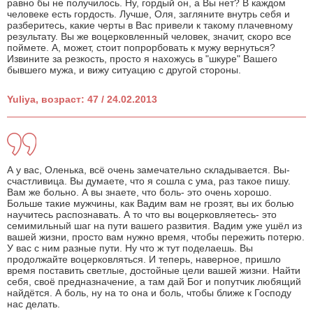
равно бы не получилось. Ну, гордый он, а Вы нет? В каждом
человеке есть гордость. Лучше, Оля, загляните внутрь себя и
разберитесь, какие черты в Вас привели к такому плачевному
результату. Вы же воцерковленный человек, значит, скоро все
поймете. А, может, стоит попрорбовать к мужу вернуться?
Извините за резкость, просто я нахожусь в "шкуре" Вашего
бывшего мужа, и вижу ситуацию с другой стороны.
Yuliya, возраст: 47 / 24.02.2013
А у вас, Оленька, всё очень замечательно складывается. Вы-
счастливица. Вы думаете, что я сошла с ума, раз такое пишу.
Вам же больно. А вы знаете, что боль- это очень хорошо.
Больше такие мужчины, как Вадим вам не грозят, вы их болью
научитесь распознавать. А то что вы воцерковляетесь- это
семимильный шаг на пути вашего развития. Вадим уже ушёл из
вашей жизни, просто вам нужно время, чтобы пережить потерю.
У вас с ним разные пути. Ну что ж тут поделаешь. Вы
продолжайте воцерковляться. И теперь, наверное, пришло
время поставить светлые, достойные цели вашей жизни. Найти
себя, своё предназначение, а там дай Бог и попутчик любящий
найдётся. А боль, ну на то она и боль, чтобы ближе к Господу
нас делать.