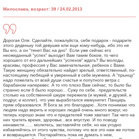
Милослава, возраст: 39 / 24.02.2013
Дорогая Оля. Сделайте, пожалуйста, себе подарок - подарите
этого дяденьку той девушке или еще кому-нибудь, ибо это не
Вы его, а он "тянет Вас на дно". Если уже сейчас его
неожиданный "успех" выходит Вам таким боком, то чего
хорошего от его дальнейших "успехов" ждать? Вы молоды,
красивы, профессия у Вас замечательная, ребенок с Вами.
Такую женщину обязательно найдет зрелый, ответственный, по-
настоящему любящий и уверенный в себе мужчина. А "прынцу"
надо пожелать от всей души счастья и попутного ветра с
барабаном наперевес. А то что плохо Вам сейчас, то было бы
странно если б было хорошо... Сужу по себе.. предательств
столько на собственной шкуре пережила (и мужей, и друзей, и
подруг, и коллег), что уже выработался иммунитет. Панцирь
прям образовался. Я Бога за это благодарю...Хотя понимаю что
людям надо верить и хороших людей очень много вокруг, но
теперь хорошо знаю что и предателей тоже хватает. Так чего на
них тратить время, здоровье...все впустую. И по поводу
ненависти....... молитесь, заставляйте себя, но как угодно
избавляйтесь от этого чувства, потому что все это нам же потом
и возвращается. Постарайтесь пока не думать о нем,