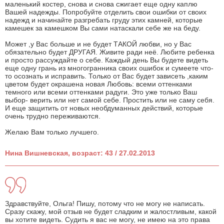
маленький костер, снова и снова сжигает еще одну каплю
Вашей надежды. Попробуйте отделить свои ошибки от своих
надежд и начинайте разгребать груду этих камней, которые
камешек за камешком Вы сами натаскали себе же на беду.
Может ,у Вас больше и не будет ТАКОЙ любви, но у Вас
обязательно будет ДРУГАЯ. Живите ради неё. Любите ребенка
и просто рассуждайте о себе. Каждый день Вы будете видеть
еще одну грань из многогранника своих ошибок и сумеете что-
то осознать и исправить. Только от Вас будет зависеть ,каким
цветом будет окрашена новая Любовь: всеми оттенками
темного или всеми оттенками радуги. Это уже только Ваш
выбор- верить или нет самой себе. Простить или не саму себя.
И еще защитить от новых необдуманных действий, которые
очень трудно переживаются.
Желаю Вам только лучшего.
Нина Вишневская, возраст: 43 / 27.02.2013
Здравствуйте, Ольга! Пишу, потому что не могу не написать.
Сразу скажу, мой отзыв не будет сладким и жалостливым, какой
вы хотите видеть. Судить я вас не могу, не имею на это права