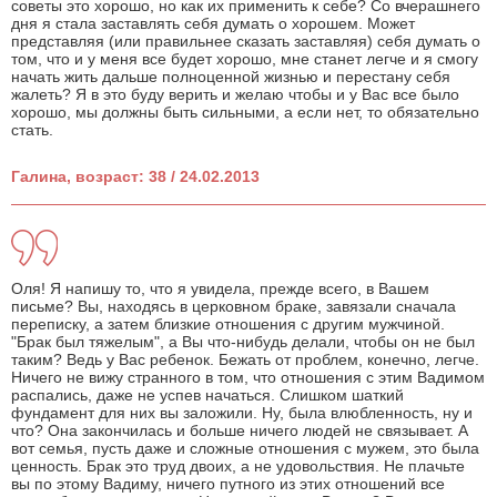
советы это хорошо, но как их применить к себе? Со вчерашнего
дня я стала заставлять себя думать о хорошем. Может
представляя (или правильнее сказать заставляя) себя думать о
том, что и у меня все будет хорошо, мне станет легче и я смогу
начать жить дальше полноценной жизнью и перестану себя
жалеть? Я в это буду верить и желаю чтобы и у Вас все было
хорошо, мы должны быть сильными, а если нет, то обязательно
стать.
Галина, возраст: 38 / 24.02.2013
Оля! Я напишу то, что я увидела, прежде всего, в Вашем
письме? Вы, находясь в церковном браке, завязали сначала
переписку, а затем близкие отношения с другим мужчиной.
"Брак был тяжелым", а Вы что-нибудь делали, чтобы он не был
таким? Ведь у Вас ребенок. Бежать от проблем, конечно, легче.
Ничего не вижу странного в том, что отношения с этим Вадимом
распались, даже не успев начаться. Слишком шаткий
фундамент для них вы заложили. Ну, была влюбленность, ну и
что? Она закончилась и больше ничего людей не связывает. А
вот семья, пусть даже и сложные отношения с мужем, это была
ценность. Брак это труд двоих, а не удовольствия. Не плачьте
вы по этому Вадиму, ничего путного из этих отношений все