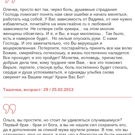
Олечка, просто вот так, через боль, душевные страдания
Господь помогает понять нам свои ошибки и начать меняться,
работать над собой. У Вас зависимость от Вадима, от нее нужно
избавляться, почитайте на www.realove.ru о любовной
зависимости. Не сотвори себе кумира... на этом многие
женщины обожглись. И я, и Вы, и еще миллионы... Так было,
есть и наверное будет... Но нельзя опускать руки. С нами
Господь. И это замечательно, что Вы верующая и
воцерковленная. Потерпите, постарайтесь принять все как волю
Божию, смиряйтесь потихоньку, и жизнь постепенно наладится.
Все проходит, и это пройдет! Молитва, исповедь, причастие,
добрые дела тем, кому труднее чем Вам, - все это поможет.
Верьте, терпите, стиснув зубы, боль постепенно будет стихать,
сердце и душа успокаиваться, и однажды улыбка снова
сверкнет на Вашем лице! Храни Вас Бог!
Ташечка, возраст: 29 / 25.02.2013
Ольга, вы простите, но стоит ли удивляться cлучившемуся?
Первый брак - брак от Бога, а вы не нашли сил сохранить его,
да в дополнение за спиной мужа крутили роман. В том, что вы
отдалились друг от друга, в том, что и близости не были никакой