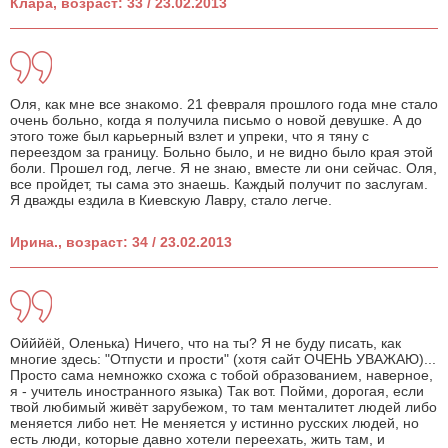
Клара, возраст: 33 / 23.02.2013
Оля, как мне все знакомо. 21 февраля прошлого года мне стало
очень больно, когда я получила письмо о новой девушке. А до
этого тоже был карьерный взлет и упреки, что я тяну с
переездом за границу. Больно было, и не видно было края этой
боли. Прошел год, легче. Я не знаю, вместе ли они сейчас. Оля,
все пройдет, ты сама это знаешь. Каждый получит по заслугам.
Я дважды ездила в Киевскую Лавру, стало легче.
Ирина., возраст: 34 / 23.02.2013
Ойййёй, Оленька) Ничего, что на ты? Я не буду писать, как
многие здесь: "Отпусти и прости" (хотя сайт ОЧЕНЬ УВАЖАЮ)...
Просто сама немножко схожа с тобой образованием, наверное,
я - учитель иностранного языка) Так вот. Пойми, дорогая, если
твой любимый живёт зарубежом, то там менталитет людей либо
меняется либо нет. Не меняется у истинно русских людей, но
есть люди, которые давно хотели переехать, жить там, и