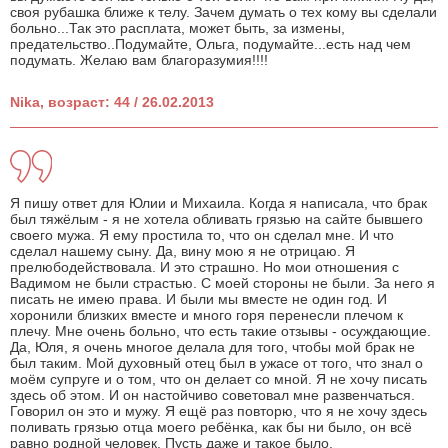
своя рубашка ближе к телу. Зачем думать о тех кому вы сделали
больно...Так это расплата, может быть, за измены,
предательство..Подумайте, Ольга, подумайте...есть над чем
подумать. Желаю вам благоразумия!!!!
Nika, возраст: 44 / 26.02.2013
Я пишу ответ для Юлии и Михаила. Когда я написала, что брак
был тяжёлым - я не хотела обливать грязью на сайте бывшего
своего мужа. Я ему простила то, что он сделал мне. И что
сделал нашему сыну. Да, вину мою я не отрицаю. Я
прелюбодействовала. И это страшно. Но мои отношения с
Вадимом не были страстью. С моей стороны не были. За него я
писать не имею права. И были мы вместе не один год. И
хоронили близких вместе и много горя перенесли плечом к
плечу. Мне очень больно, что есть такие отзывы - осуждающие.
Да, Юля, я очень многое делала для того, чтобы мой брак не
был таким. Мой духовный отец был в ужасе от того, что знал о
моём супруге и о том, что он делает со мной. Я не хочу писать
здесь об этом. И он настойчиво советовал мне развенчаться.
Говорил он это и мужу. Я ещё раз повторю, что я не хочу здесь
поливать грязью отца моего ребёнка, как бы ни было, он всё
равно родной человек. Пусть даже и такое было.