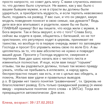
просто напросто, но совет дать могу. С вами случилось именно
то, что должно было случиться. Не важно, как у вас было с
вашим бывшим мужем, и не в страсти вы должны были
ударяться, а приобретать мудрость, и если терпеть невозможно
было, подавать на развод. У вас сын, и что он увидел, какую
модель поведения понесет в свою семью, как думаете? Ведь
дети все-все впитывают, и родители, какие бы не были,
ГЛАВНЫЙ пример! Вот вы пишете, что когда жили с мужем, в
Бога верили. Так и бесы веруют, а что с того? Слава Богу,
сейчас вы ходите в храм, общаетесь с батюшкой, но не тот
христианин, кто регулярно ходит в церковь, принимает ее
таинства, но вообще-то в первую очередь живет по заповедям
Господа и просит Его управить жизнь свою по воле Его. А вы
цепляетесь за то, что вам абсолютно не нужно и повредит
вашей душе. Просите у Господа мудрости, смирения и
терпения. Вам дан шанс начать все с чистого листа и
измениться полностью. И еще, если вам пишут "горькие"
отзывы, так вы радоваться должны, только так можно правду
узнать, чтобы не пребывать в иллюзиях, а народ здесь
беспристрастно пишет, как есть, и не с целью вас обидеть, а
помочь. Желаю вам удачи и правильных выводов.
p.s. В Церкви нет такого понятия "развенчание", т.к. Церковь не
благословляет развод. Есть только гражданский развод (я имею
ввиду - нормальное понятие этого слова - в ЗАГСе). Тогда все
прекращается автоматически. Для всех.
Елена, возраст: 39 / 27.02.2013