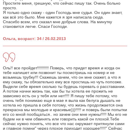
Простите меня, грешную, что сейчас пишу так. Очень больно
просто.
Я только одно скажу - один Господь мне судья. Он один знает,
как всё это было. Мне кажется я зря написала сюда.
Спасибо всем, кто сказал мне добрые слова. На минутку
становится легче. Спаси Господи.
Ольга, возраст: 34 / 26.02.2013
Оль!! все пройдет!!!!!!!!!! Поверь, что придет время и когда он
тебе напишет или позвонит ты посмотришь на номер и не
возьмешь трубку!!! Скажешь зачем, что он мне скажет, а что я
ему скажу, ты обязательно ему все простишь но чуть попозже.
Выдели себе время сколько ты будешь горевать о расставании.
А потом начни жизнь так, как бы ты хотела ее прожить не
зависимо есть он у тебя или нет!!!! Я пишу тебе потому, что
очень тебя понимаю еще в мае я выла как белуга дышать не
хотела но пришла в себя потому, что жизнь продолжается она
прекрасна мы молодые и красивые)))!!!!! и поверь были попытки
его со мной пообщаться.. но зачем они мне нужны!!!!! Мы его не
будем ни в чем обвинять или говорить какой он плохой.Тебе
сейчас нужно понять, что все что нас окружает притянули сами
и главное помни" через плохое приходит хорошее!!!!!" Сейчас