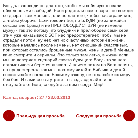
Бог дал заповеди не для того, чтобы мы себя чувствовали
обделенными свободой. Если родители нам говорят, не выходи
со двора - там машины, они не для того, чтобы нас ограничить,
а чтобы уберечь. Если говорит Бог, не БЛУДИ (не занимайся
сексом вне брака) и не ПРЕЛЮБОДЕЙСТВУЙ (не изменяй
мужу) - так это потому что блудники и прелюбодей сами себя
этим уже наказывают, БОГ нас предостерегает, чтобы мы не
страдали потом! ну нет, нет их счастливых историй в жизни,
которые начались после измены, нет отношений счастливых,
при которых остались брошенные мужья, жены и дети!! Меньше
кино смотрите и сериалы. Это только там легко, в жизни если
мы не доверяем сценарий своего будущего Богу - то за него
автоматически берется дьявол. И нечего потом на Бога пенять,
он предостерегал как мог- поэтому читайте Библию и детей
воспитывайте согласно Божьему закону, не отдавайте их миру
без боя. И сами слезы утрите - выводы сделайте и не
отступайте от Бога, следуйте за ним всегда. Мир!
Karina, возраст: 27 / 23.03.2013
Предыдущая просьба
Следующая просьба