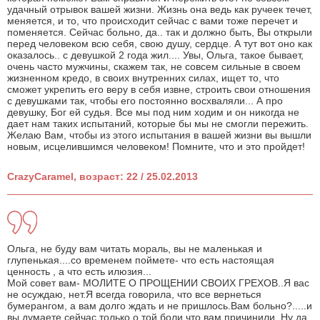
удачный отрывок вашей жизни. Жизнь она ведь как ручеек течет,
меняется, и то, что происходит сейчас с вами тоже перечет и
поменяется. Сейчас больно, да.. так и должно быть, Вы открыли
перед человеком всю себя, свою душу, сердце. А тут вот оно как
оказалось.. с девушкой 2 года жил.... Увы, Ольга, такое бывает,
очень часто мужчины, скажем так, не совсем сильные в своем
жизненном кредо, в своих внутренних силах, ищет то, что
сможет укрепить его веру в себя извне, строить свои отношения
с девушками так, чтобы его постоянно восхваляли... А про
девушку, Бог ей судья. Все мы под ним ходим и он никогда не
дает нам таких испытаний, которые бы мы не смогли пережить.
Желаю Вам, чтобы из этого испытания в вашей жизни вы вышли
новым, исцелившимся человеком! Помните, что и это пройдет!
CrazyCaramel, возраст: 22 / 25.02.2013
Ольга, не буду вам читать мораль, вы не маленькая и
глупенькая....со временем поймете- что есть настоящая
ценность , а что есть илюзия...
Мой совет вам- МОЛИТЕ О ПРОЩЕНИИ СВОИХ ГРЕХОВ..Я вас
не осуждаю, нет.Я всегда говорила, что все вернеться
бумерангом, а вам долго ждать и не пришлось.Вам больно?.....и
вы думаете сейчас только о той боли что вам причинили. Ну да,