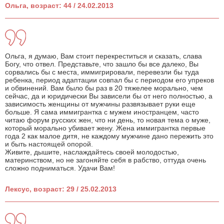
Ольга, возраст: 44 / 24.02.2013
Ольга, я думаю, Вам стоит перекреститься и сказать, слава
Богу, что отвел. Представьте, что зашло бы все далеко, Вы
сорвались бы с места, иммигрировали, перевезли бы туда
ребенка, период адаптации совпал бы с периодом его упреков
и обвинений. Вам было бы раз в 20 тяжелее морально, чем
сейчас, да и юридически Вы зависели бы от него полностью, а
зависимость женщины от мужчины развязывает руки еще
больше. Я сама иммигрантка с мужем иностранцем, часто
читаю форум русских жен, что ни день, то новая тема о муже,
который морально убивает жену. Жена иммигрантка первые
года 2 как малое дитя, не каждому мужчине дано пережить это
и быть настоящей опорой.
Живите, дышите, наслаждайтесь своей молодостью,
материнством, но не загоняйте себя в рабство, оттуда очень
сложно подниматься. Удачи Вам!
Лексус, возраст: 29 / 25.02.2013