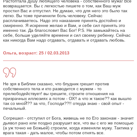
Растоптала душу любящего человека - собственного мужа! Все
возвращается. Вы с легкостью пишете о том, как Ваш муж
простил Вас и отпустил. Не думаю, что для него это было так
легко. Вы тоже причинили боль человеку. Сейчас
расплачиваетесь. Надо это наказание принять достойно и
смиренно. Я искренне желаю и Вам, и себе сил принять это
именно так. Да благословит Вас Бог! P.S. Не замыкайтесь на
себе, больше уделяйте времени и сил своему ребенку. Сейчас
как никогда Вам надо отдавать, отдавать и отдавать любовь.
Ольга, возраст: 25 / 02.03.2013
Не зря в Библии сказано, что блудник грешит против
собственного тела и кто разводится с мужем - то
прелюбодействует! вы грешите, строите отношения на
призрачных иллюзиях а потом - ОХ!! а что ж такое?? как вышло
так со мноЙ?? за что, Господи??!! откуда знаю - свой опыт -
печальный.
Согрешил - отступил от Бога, живешь не по Его законам - значит
дьявол рано или поздно разрушит все, что вы с его же помощью
(а уж точно не Божьей) строили, когда изменяли мужу. Тактика у
врага такая - дать малое, чтобы потом отнять все.