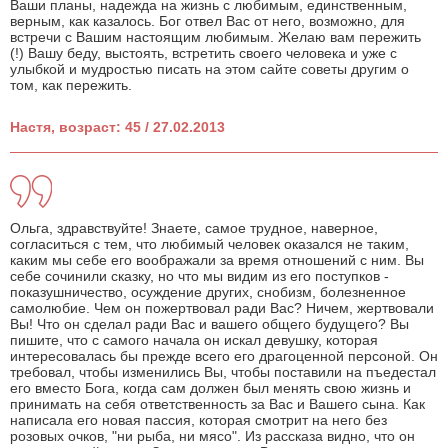
Ваши планы, надежда на жизнь с любимым, единственным,
верным, как казалось. Бог отвел Вас от него, возможно, для
встречи с Вашим настоящим любимым. Желаю вам пережить
(!) Вашу беду, выстоять, встретить своего человека и уже с
улыбкой и мудростью писать на этом сайте советы другим о
том, как пережить.
Настя, возраст: 45 / 27.02.2013
Ольга, здравствуйте! Знаете, самое трудное, наверное,
согласиться с тем, что любимый человек оказался не таким,
каким мы себе его воображали за время отношений с ним. Вы
себе сочинили сказку, но что мы видим из его поступков -
показушничество, осуждение других, снобизм, болезненное
самолюбие. Чем он пожертвовал ради Вас? Ничем, жертвовали
Вы! Что он сделал ради Вас и вашего общего будущего? Вы
пишите, что с самого начала он искал девушку, которая
интересовалась бы прежде всего его драгоценной персоной. Он
требовал, чтобы изменились Вы, чтобы поставили на пъедестал
его вместо Бога, когда сам должен был менять свою жизнь и
принимать на себя ответственность за Вас и Вашего сына. Как
написала его новая пассия, которая смотрит на него без
розовых очков, "ни рыба, ни мясо". Из рассказа видно, что он