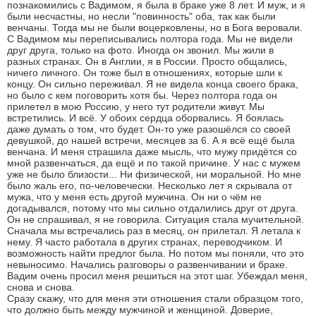
познакомились с Вадимом, я была в браке уже 8 лет. И муж, и я
были несчастны, но несли "повинность" оба, так как были
венчаны. Тогда мы не были воцерковлены, но в Бога веровали.
С Вадимом мы переписывались полтора года. Мы не видели
друг друга, только на фото. Иногда он звонил. Мы жили в
разных странах. Он в Англии, я в России. Просто общались,
ничего личного. Он тоже был в отношениях, которые шли к
концу. Он сильно переживал. Я не видела конца своего брака,
но было с кем поговорить хотя бы. Через полтора года он
прилетел в мою Россию, у него тут родители живут. Мы
встретились. И всё. У обоих сердца оборвались. Я боялась
даже думать о том, что будет. Он-то уже разошёлся со своей
девушкой, до нашей встречи, месяцев за 6. А я всё ещё была
венчана. И меня страшила даже мысль, что мужу придётся со
мной развенчаться, да ещё и по такой причине. У нас с мужем
уже не было близости... Ни физической, ни моральной. Но мне
было жаль его, по-человечески. Несколько лет я скрывала от
мужа, что у меня есть другой мужчина. Он ни о чём не
догадывался, потому что мы сильно отдалились друг от друга.
Он не спрашивал, я не говорила. Ситуация стала мучительной.
Сначала мы встречались раз в месяц, он прилетал. Я летала к
нему. Я часто работала в других странах, переводчиком. И
возможность найти предлог была. Но потом мы поняли, что это
невыносимо. Начались разговоры о развенчивании и браке.
Вадим очень просил меня решиться на этот шаг. Убеждал меня,
снова и снова.
Сразу скажу, что для меня эти отношения стали образцом того,
что должно быть между мужчиной и женщиной. Доверие,