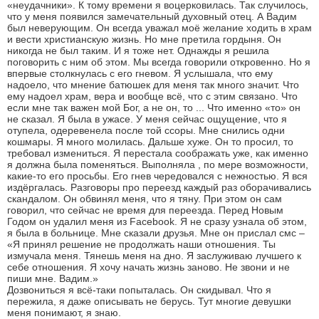
«неудачники». К тому времени я воцерковилась. Так случилось,
что у меня появился замечательный духовный отец. А Вадим
был неверующим. Он всегда уважал моё желание ходить в храм
и вести христианскую жизнь. Но мне претила гордыня. Он
никогда не был таким. И я тоже нет. Однажды я решила
поговорить с ним об этом. Мы всегда говорили откровенно. Но я
впервые столкнулась с его гневом. Я услышала, что ему
надоело, что мнение батюшек для меня так много значит. Что
ему надоел храм, вера и вообще всё, что с этим связано. Что
если мне так важен мой Бог, а не он, то ... Что именно «то» он
не сказал. Я была в ужасе. У меня сейчас ощущение, что я
отупела, одеревенела после той ссоры. Мне снились одни
кошмары. Я много молилась. Дальше хуже. Он то просил, то
требовал измениться. Я перестала соображать уже, как именно
я должна была поменяться. Выполняла , по мере возможности,
какие-то его просьбы. Его гнев чередовался с нежностью. Я вся
издёргалась. Разговоры про переезд каждый раз оборачивались
скандалом. Он обвинял меня, что я тяну. При этом он сам
говорил, что сейчас не время для переезда. Перед Новым
Годом он удалил меня из Facebook. Я не сразу узнала об этом,
я была в больнице. Мне сказали друзья. Мне он прислал смс –
«Я принял решение не продолжать наши отношения. Ты
измучала меня. Тянешь меня на дно. Я заслуживаю лучшего к
себе отношения. Я хочу начать жизнь заново. Не звони и не
пиши мне. Вадим.»
Дозвониться я всё-таки попыталась. Он скидывал. Что я
пережила, я даже описывать не берусь. Тут многие девушки
меня понимают, я знаю.