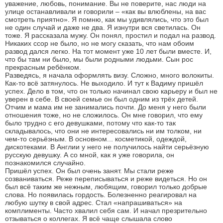
уважение, любовь, понимание. Вы не поверите, нас люди на
улице останавливали и говорили – «как вы влюблены, на вас
смотреть приятно». Я помню, как мы удивлялись, что это был
не один случай и даже не два. Я изнутри вся светилась. Он
тоже. Я рассказала мужу. Он понял, простил и подал на развод.
Никаких ссор не было, но не могу сказать, что нам обоим
развод дался легко. На тот момент уже 10 лет были вместе. И,
что бы там ни было, мы были родными людьми. Сын рос
прекрасным ребёнком.
Разведясь, я начала оформлять визу. Сложно, много волокиты.
Как-то всё затянулось. Не выходило. И тут к Вадиму пришёл
успех. Дело в том, что он только начинал свою карьеру и был не
уверен в себе. В своей семье он был одним из трёх детей.
Отчим и мама им не занимались почти. До меня у него были
отношения тоже, но не сложилось. Он мне говорил, что ему
было трудно с его девушками, потому что как-то так
складывалось, что они не интересовались ни им толком, ни
чем-то серьёзным. В основном... косметикой, одеждой,
дискотеками. В Англии у него не получилось найти серьёзную
русскую девушку. А со мной, как я уже говорила, он
познакомился случайно.
Пришёл успех. Он был очень занят. Мы стали реже
созваниваться. Реже переписываться и реже видеться. Но он
был всё таким же нежным, любящим, говорил только добрые
слова. Но появилась гордость. Болезненно реагировал на
любую шутку в свой адрес. Стал «напрашиваться» на
комплименты. Часто хвалил себя сам. И начал презрительно
отзываться о коллегах. Я всё чаще слышала слово