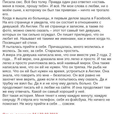
Писала смс. Всё без толку. Правда один раз ответил «оставь
меня в покое, прошу тебя». И всё. Ни мои слова о любви, ни о
моём сыне, к которому он был так привязан – ничто не трогало
его.
Когда я вышла из больницы, я первым делом зашла в Facebook.
На его странице я увидела, что он состоит в отношениях с
девушкой. Из Англии. По её странице и записям, а также по
фото, можно смело сказать – этот тот самый тип девушек,
которых он так сильно осуждал. Он пишет прилюдно, что он
любит её. Называет её такими же именами, как и меня когда-то.
Посвящает ей стихи.
Я пыталась прийти в себя. Причащалась, много молилась и
молюсь. За них, за себя. Старалась простить.
А вчера эта девушка написала мне, что они вместе уже 2 года. 2
года... Я ей верю, она доказала мне это легко и просто. И так же
легко и просто уничтожила весь мой наивный мирок. Она также
написала мне, что он ей не нужен. Что он тряпка. Ни рыба ни
мясо. Что он ей был нужен на время, устроиться в Англии. Она
знала, что говорить это мне – безопасно. Он всё равно не
захочет мне верить, даже если я попытаюсь ему сказать. Да и
трубку не взял бы. Да я и не хочу ему делать больно. Он
продолжает писать ей о любви на сайте. И она продолжает там
же ему отвечать. Какой он самый хороший у неё.
Вот такая история. Меня тянет к нему каждую минуту, каждую
секунду. Я стёрла его телефон, себя из фэйсбука. Но ничего не
помогает. Не могу прийти в себя ... совсем.