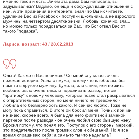
именно такой и есть. Зачем эта дама Вам написала, вы
задумывались? Видимо, он еще и обсуждал ваши отношения с
ней. А эти признания в интернете, зная что Вы их читаете,
удаление Вас из Facebook - поступки школьника, а не взрослого
мужчины на четвертом десятке жизни. Любовь, конечно, зла...
но можно только порадоваться за Вас, что Бог отвел Вас от
такого "подарка".
Лариса, возраст: 43 / 28.02.2013
Ольга! Как же я Вас понимаю! Со мной случилась очень
похожая история. Ушла от мужа, потому что влюбилась без
памяти в другого мужчину. Думала, или с ним, или не жить
вообще. Было очень тяжело переживать развод, потом
"притирку" к новому человеку, который позже стал раскрываться
с отвратительных сторон, но меня ничего не тревожило -
любила его безмерно хоть какого. И сейчас люблю. Тоже не
могу пока справиться. В итоге он бросил меня. Точных причин
не знаю, скорее всего, я была для него фиктивной заменой
партнера после развода - он очень любил свою бывшую жену.
Бросил потому, что понял это. Поступок с его стороны мерзкий,
это предательство после громких слов и обещаний. Но я все
время спрашиваю себя: а сама-то ты что наделала?