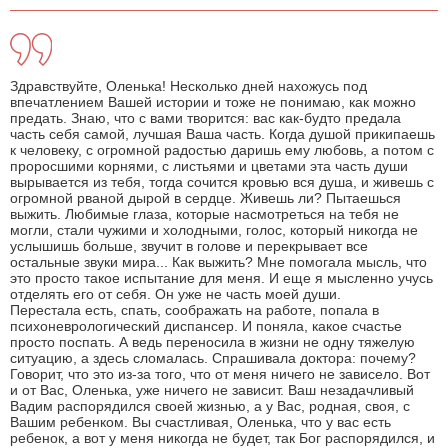
Здравствуйте, Оленька! Несколько дней нахожусь под
впечатлением Вашей истории и тоже не понимаю, как можно
предать. Знаю, что с вами творится: вас как-будто предала
часть себя самой, лучшая Ваша часть. Когда душой прикипаешь
к человеку, с огромной радостью даришь ему любовь, а потом с
проросшими корнями, с листьями и цветами эта часть души
вырывается из тебя, тогда сочится кровью вся душа, и живешь с
огромной рваной дырой в сердце. Живешь ли? Пытаешься
выжить. Любимые глаза, которые насмотреться на тебя не
могли, стали чужими и холодными, голос, который никогда не
услышишь больше, звучит в голове и перекрывает все
остальные звуки мира... Как выжить? Мне помогала мысль, что
это просто такое испытание для меня. И еще я мысленно учусь
отделять его от себя. Он уже не часть моей души.
Перестала есть, спать, соображать на работе, попала в
психоневрологический диспансер. И поняла, какое счастье
просто поспать. А ведь переносила в жизни не одну тяжелую
ситуацию, а здесь сломалась. Спрашивала доктора: почему?
Говорит, что это из-за того, что от меня ничего не зависело. Вот
и от Вас, Оленька, уже ничего не зависит. Ваш незадачливый
Вадим распорядился своей жизнью, а у Вас, родная, своя, с
Вашим ребенком. Вы счастливая, Оленька, что у вас есть
ребенок, а вот у меня никогда не будет, так Бог распорядился, и