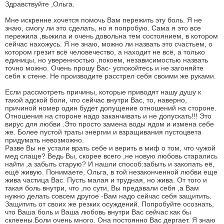
Здравствуйте ,Ольга.
Мне искренне хочется помочь Вам пережить эту боль. Я не
знаю, смогу ли это сделать, но я попробую. Сама я это все
пережила ,выжила и очень довольна тем состоянием, в котором
сейчас нахожусь. Я не знаю, можно ли назвать это счастьем, о
котором грезит всё человечество, а находит не всё, а только
единицы, но уверенностью ,покоем, независимостью назвать
точно можно. Очень прошу Вас- успокойтесь и не загоняйте
себя к стене. Не производите расстрел себя своими же руками.
Если рассмотреть причины, которые приводят нашу душу к
такой адской боли, что сейчас внутри Вас, то, наверно,
причиной номер один будет допущение отношений на стороне.
Отношения на стороне надо заканчивать и не допускать!!! Это
вирус для любви .Это просто замена воды ядом и измена себе
же. Более пустой траты энергии и взращивания пустоцвета
придумать невозможно.
Разве Вы не устали врать себе и верить в миф о том, что чужой
мед слаще? Ведь Вы, скорее всего ,не новую любовь старались
найти ,а забыть старую? И нашли способ:забыть и закопать её,
ещё живую. Понимаете, Ольга, в той незаконченной любви еще
жива частица Вас. Пусть малая и трудная, но жива. От того и
такая боль внутри, что ,по сути, Вы предавали себя ,а Вам
нужно делать совсем другое -Вам надо сейчас себя защитить.
Защитить от своих же резких осуждений. Попробуйте осознать,
что Ваша боль и Ваша любовь внутри Вас сейчас как бы
склеены.Боли очень много. Она постоянно Вас дергает. Я знаю