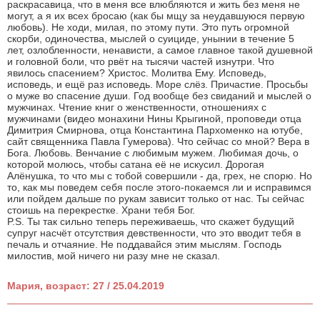
раскрасавица, что в меня все влюбляются и жить без меня не
могут, а я их всех бросаю (как бы мщу за неудавшуюся первую
любовь). Не ходи, милая, по этому пути. Это путь огромной
скорби, одиночества, мыслей о суициде, унынии в течение 5
лет, озлобленности, ненависти, а самое главное такой душевной
и головной боли, что рвёт на тысячи частей изнутри. Что
явилось спасением? Христос. Молитва Ему. Исповедь,
исповедь, и ещё раз исповедь. Море слёз. Причастие. Просьбы
о муже во спасение души. Год вообще без свиданий и мыслей о
мужчинах. Чтение книг о женственности, отношениях с
мужчинами (видео монахини Нины Крыгиной, проповеди отца
Димитрия Смирнова, отца Константина Пархоменко на ютубе,
сайт священника Павла Гумерова). Что сейчас со мной? Вера в
Бога. Любовь. Венчание с любимым мужем. Любимая дочь, о
которой молюсь, чтобы сатана её не искусил. Дорогая
Алёнушка, то что мы с тобой совершили - да, грех, не спорю. Но
то, как мы поведем себя после этого-покаемся ли и исправимся
или пойдем дальше по рукам зависит только от нас. Ты сейчас
стоишь на перекрестке. Храни тебя Бог.
P.S. Ты так сильно теперь переживаешь, что скажет будущий
супруг насчёт отсутствия девственности, что это вводит тебя в
печаль и отчаяние. Не поддавайся этим мыслям. Господь
милостив, мой ничего ни разу мне не сказал.
Мария, возраст: 27 / 25.04.2019