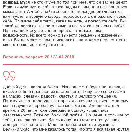
возвращаться не стоит уже по той причине, что он вас не ценит.
Если вы чувствуете себя плохо рядом с ним, то и возвращаться
смысла нет. А чтобы найти хорошего, подходящего человека,
вам нужно, в первую очередь, пересмотреть отношение к самой
себе. Примите себя такой, какая вы есть, и полюбите себя. Вы
такой же человек, как остальные, и все мы совершаем ошибки.
Но, в данном случае, это не провал, а только новая
возможность. Из всего можно вынести бесценный жизненный
опыт. Вы не можете ничего исправить, но можете пересмотреть
свое отношение к тому, что есть.
Вероника, возраст: 29 / 23.04.2019
Добрый день, дорогая Алёна. Наверное это будет не отклик, а
письмо себе-в прошлое из настоящего. Пишу тебе со слезами
на глазах, слезами радости, счастья и Великого утешения.
Потому что тот проступок, который я совершила, очень многому
меня научил и перевернул всю мою жизнь. Именно в это же
время, в 20 лет, я тоже совершила ошибку - лишилась
девственности. Тоже от "большой любви". Но меня, в отличие от
тебя, понесло дальше. Здесь пишут в откликах про гулящих
женщин. Так вот это я. Меня перебрали многие мужчины.
Великий ужас, что мне казалось тогда, что это я вся такая крутая