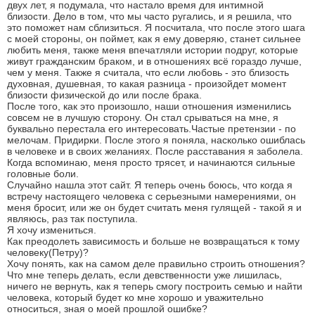
двух лет, я подумала, что настало время для интимной
близости. Дело в том, что мы часто ругались, и я решила, что
это поможет нам сблизиться. Я посчитала, что после этого шага
с моей стороны, он поймет, как я ему доверяю, станет сильнее
любить меня, также меня впечатляли истории подруг, которые
живут гражданским браком, и в отношениях всё гораздо лучше,
чем у меня. Также я считала, что если любовь - это близость
духовная, душевная, то какая разница - произойдет момент
близости физической до или после брака.
После того, как это произошло, наши отношения изменились
совсем не в лучшую сторону. Он стал срываться на мне, я
буквально перестала его интересовать.Частые претензии - по
мелочам. Придирки. После этого я поняла, насколько ошиблась
в человеке и в своих желаниях. После расставания я заболела.
Когда вспоминаю, меня просто трясет, и начинаются сильные
головные боли.
Случайно нашла этот сайт. Я теперь очень боюсь, что когда я
встречу настоящего человека с серьезными намерениями, он
меня бросит, или же он будет считать меня гулящей - такой я и
являюсь, раз так поступила.
Я хочу измениться.
Как преодолеть зависимость и больше не возвращаться к тому
человеку(Петру)?
Хочу понять, как на самом деле правильно строить отношения?
Что мне теперь делать, если девственности уже лишилась,
ничего не вернуть, как я теперь смогу построить семью и найти
человека, который будет ко мне хорошо и уважительно
относиться, зная о моей прошлой ошибке?