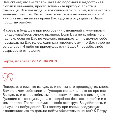
Вам скажет, что Вы теперь какая-то порочная и недостойная
любви и уважения, просто вспомните притчу о Христе и
грешнице. Все мы люди, и все совершали ошибки, в том числе и
мужчины, которых Вы встретите на своем жизненном пути. И
никто из них не имеет права Вас судить и осуждать за Ваши
прошлые ошибки.
И совет: в будущем при построении отношений с мужчинами
придерживайтесь одного правила. Если Вам не комфортно с
парнем, если он Вас не уважает, придирается, позволяет себе
повышать на Вас голос, один раз говорите ему, что Вас такое не
устраивает. И либо он прислушается к Вашей просьбе, либо
разрываете отношения.
Берта, возраст: 27 / 21.04.2019
Поверьте, в том, что вы сделали нет ничего предосудительного.
Вам не в чем себя винить. Гулящая женщина - это не про вас.
Вы сделали это с любимым человеком, и только с ним одним.
Гулящие же женщины делают подобное без всякой любви и с
кем попало. Так что снимите с себя этот груз. Вы действовали
из лучших побуждений. Так почему при ваших следующих
отношениях что-то должно пойти обязательно не так? К Петру