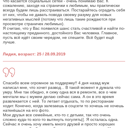
Что касается социальных сетей - очень понимаю Вас. К
сожалению, заходя на странички к любимым, мы практически
всегда будем лишь расстраиваться. Постарайтесь оградить себя
от них, чтобы не давать повода своему разуму для новых
негативных мыслей (потому что лишь такие рождаются при
просмотре страничек любимых).
Я считаю, что у Вас появился шанс стать счастливой и найти по-
настоящему преданного, достойного Вас человека. Главное,
пусть всё идёт своим чередом, не спешите. Всё будет ещё
лучше.
Лидия, возраст: 25 / 28.09.2019
Спасибо всем огромное за поддержку!! 4 дня назад муж
написал мне, что хочет развод... В такой момент я думала что
умру. Мне так обидно, я сижу одна вся в ремонте, все о чем
мечтали мы с мужем делаю сейчас сама. А он в это время
развлекается с ней. То летает отдыхать, то по ресторанам
ходит. Конечно, когда залезаешь в соцсети то хочешь не хочешь
наткнёшься на его фото.
Мои друзья все семейные, кто-то с детьми, так что очень
сложно куда-то кого-то вытянуть погулять((. Я осталась одна.
Сейчас я очень хочу иметь много друзей и просто хороших