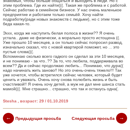
знакомых, чтобы больше общаться и выходить в люди. Но с
этим проблема. Где их найти(((. Такая же проблема и с работой.
Сейчас работаю в семейном бизнесе. У нас очень маленькое
предприятие и работаем только семьёй. Хочу найти
подработку(ради новых знакомств с людьми), но с этим тоже
беда какая-то.
Эххх, когда же наступить белая полоса в жизни?? Я очень
устала.. даже не физически, а морально просто истощена ((.
Уже прошло 10 месяцев, а он только сейчас попросил развод,
изначально сказал, что с новой квартирой поможет, но ... это
пустые слова(((.
Вспоминаю сколько всего гадкого он сделал за эти 10 месяцев,
и не понимаю - за что..?? За то, что любила, поддерживала во
всем?? Да и сейчас продолжаю любить... Понимаю, что дура((
надо начинать жить заново!! Но это очень-очень тяжело!!! Так
уже хочется, чтобы встретился сейчас человек, который будет
ценить и уважать. Очень хочу снова полюбить жизнь и быть
счастливой!! Я очень хочу детей, а муж не дал мне шанса стать
мамой(((. Мне страшно... страшно, что так и останусь одна(.
Stesha , возраст: 29 / 01.10.2019
Предыдущая просьба
Следующая просьба