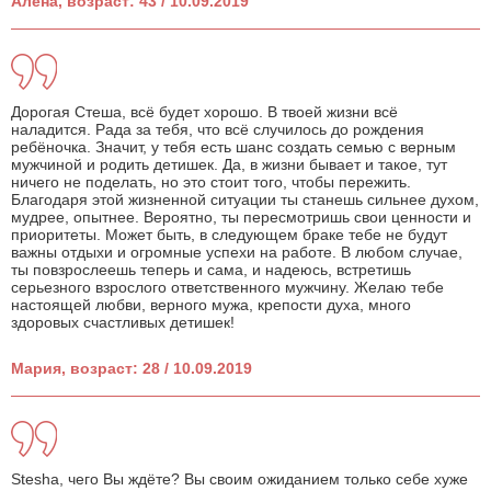
Алена, возраст: 43 / 10.09.2019
Дорогая Стеша, всё будет хорошо. В твоей жизни всё
наладится. Рада за тебя, что всё случилось до рождения
ребёночка. Значит, у тебя есть шанс создать семью с верным
мужчиной и родить детишек. Да, в жизни бывает и такое, тут
ничего не поделать, но это стоит того, чтобы пережить.
Благодаря этой жизненной ситуации ты станешь сильнее духом,
мудрее, опытнее. Вероятно, ты пересмотришь свои ценности и
приоритеты. Может быть, в следующем браке тебе не будут
важны отдыхи и огромные успехи на работе. В любом случае,
ты повзрослеешь теперь и сама, и надеюсь, встретишь
серьезного взрослого ответственного мужчину. Желаю тебе
настоящей любви, верного мужа, крепости духа, много
здоровых счастливых детишек!
Мария, возраст: 28 / 10.09.2019
Stesha, чего Вы ждёте? Вы своим ожиданием только себе хуже