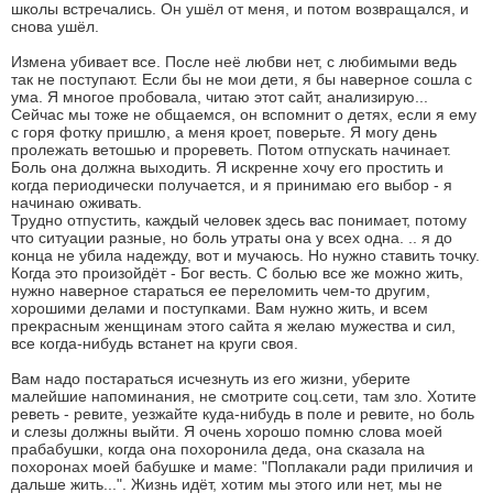
школы встречались. Он ушёл от меня, и потом возвращался, и
снова ушёл.
Измена убивает все. После неё любви нет, с любимыми ведь
так не поступают. Если бы не мои дети, я бы наверное сошла с
ума. Я многое пробовала, читаю этот сайт, анализирую...
Сейчас мы тоже не общаемся, он вспомнит о детях, если я ему
с горя фотку пришлю, а меня кроет, поверьте. Я могу день
пролежать ветошью и прореветь. Потом отпускать начинает.
Боль она должна выходить. Я искренне хочу его простить и
когда периодически получается, и я принимаю его выбор - я
начинаю оживать.
Трудно отпустить, каждый человек здесь вас понимает, потому
что ситуации разные, но боль утраты она у всех одна. .. я до
конца не убила надежду, вот и мучаюсь. Но нужно ставить точку.
Когда это произойдёт - Бог весть. С болью все же можно жить,
нужно наверное стараться ее переломить чем-то другим,
хорошими делами и поступками. Вам нужно жить, и всем
прекрасным женщинам этого сайта я желаю мужества и сил,
все когда-нибудь встанет на круги своя.
Вам надо постараться исчезнуть из его жизни, уберите
малейшие напоминания, не смотрите соц.сети, там зло. Хотите
реветь - ревите, уезжайте куда-нибудь в поле и ревите, но боль
и слезы должны выйти. Я очень хорошо помню слова моей
прабабушки, когда она похоронила деда, она сказала на
похоронах моей бабушке и маме: "Поплакали ради приличия и
дальше жить...". Жизнь идёт, хотим мы этого или нет, мы не