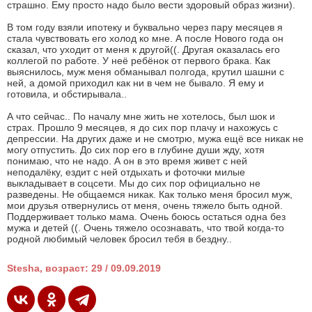
страшно. Ему просто надо было вести здоровый образ жизни).
В том году взяли ипотеку и буквально через пару месяцев я
стала чувствовать его холод ко мне. А после Нового года он
сказал, что уходит от меня к другой((. Другая оказалась его
коллегой по работе. У неё ребёнок от первого брака. Как
выяснилось, муж меня обманывал полгода, крутил шашни с
ней, а домой приходил как ни в чем не бывало. Я ему и
готовила, и обстирывала..
А что сейчас.. По началу мне жить не хотелось, был шок и
страх. Прошло 9 месяцев, я до сих пор плачу и нахожусь с
депрессии. На других даже и не смотрю, мужа ещё все никак не
могу отпустить. До сих пор его в глубине души жду, хотя
понимаю, что не надо. А он в это время живет с ней
неподалёку, ездит с ней отдыхать и фоточки милые
выкладывает в соцсети. Мы до сих пор официально не
разведены. Не общаемся никак. Как только меня бросил муж,
мои друзья отвернулись от меня, очень тяжело быть одной.
Поддерживает только мама. Очень боюсь остаться одна без
мужа и детей ((. Очень тяжело осознавать, что твой когда-то
родной любимый человек бросил тебя в бездну..
Stesha, возраст: 29 / 09.09.2019