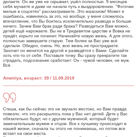
делаете. Он же уже не скрывает, ушёл полностью. 9 месяцев
себя мучаете и даже не начали путь к выздоровлению. "Фоточки
милые в соцсетях" рассматриваете. Это мазохизм! Может я
ошибаюсь, извиняюсь за это, но вообще, у меня сложилось
впечатление, что Вы боитесь исключительно развода и больше
ничего. Зачем Вам брак ради брака? Разводиться Вам можно,
детей ещё нарожаете. Вы не в Тридевятом царстве и Вовка не
придёт, корыто не починит. Начинайте новую жизнь. А для этого,
полностью завершите старую. Тем более за Вас уже всё
сделали. Обидно, очень. Но, всю жизнь не прострадаете.
Захочет он женится на другой и разведётся с Вами. Сделайте
хоть что-то от себя. Поставьте точку. Вы сразу прекратите так
страдать, подсознание сработает: Он - чужой человек, не муж.
Всё.
Ametriya, возраст: 39 / 11.09.2019
Стеша, как бы сейчас это не звучало жестоко, но Вам правда
повезло, что это раскрылось пока у Вас нет детей. Дети у Вас
обязательно будут, но с другим мужчиной, который будет
замечательным мужем и отцом. Все к лучшему происходит в
нашей жизни, сначала ты этого не понимаешь, но потом все
встает на свои места.