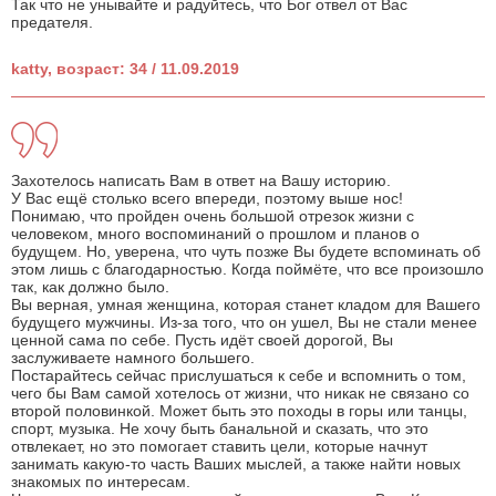
Так что не унывайте и радуйтесь, что Бог отвел от Вас
предателя.
katty, возраст: 34 / 11.09.2019
Захотелось написать Вам в ответ на Вашу историю.
У Вас ещё столько всего впереди, поэтому выше нос!
Понимаю, что пройден очень большой отрезок жизни с
человеком, много воспоминаний о прошлом и планов о
будущем. Но, уверена, что чуть позже Вы будете вспоминать об
этом лишь с благодарностью. Когда поймёте, что все произошло
так, как должно было.
Вы верная, умная женщина, которая станет кладом для Вашего
будущего мужчины. Из-за того, что он ушел, Вы не стали менее
ценной сама по себе. Пусть идёт своей дорогой, Вы
заслуживаете намного большего.
Постарайтесь сейчас прислушаться к себе и вспомнить о том,
чего бы Вам самой хотелось от жизни, что никак не связано со
второй половинкой. Может быть это походы в горы или танцы,
спорт, музыка. Не хочу быть банальной и сказать, что это
отвлекает, но это помогает ставить цели, которые начнут
занимать какую-то часть Ваших мыслей, а также найти новых
знакомых по интересам.