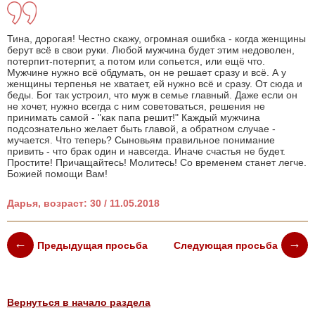
Тина, дорогая! Честно скажу, огромная ошибка - когда женщины
берут всё в свои руки. Любой мужчина будет этим недоволен,
потерпит-потерпит, а потом или сопьется, или ещё что.
Мужчине нужно всё обдумать, он не решает сразу и всё. А у
женщины терпенья не хватает, ей нужно всё и сразу. От сюда и
беды. Бог так устроил, что муж в семье главный. Даже если он
не хочет, нужно всегда с ним советоваться, решения не
принимать самой - "как папа решит!" Каждый мужчина
подсознательно желает быть главой, а обратном случае -
мучается. Что теперь? Сыновьям правильное понимание
привить - что брак один и навсегда. Иначе счастья не будет.
Простите! Причащайтесь! Молитесь! Со временем станет легче.
Божией помощи Вам!
Дарья, возраст: 30 / 11.05.2018
Предыдущая просьба
Следующая просьба
Вернуться в начало раздела