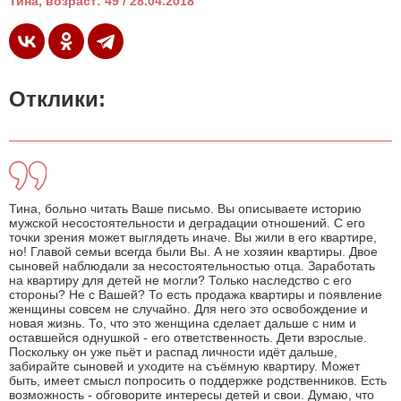
Тина, возраст: 49 / 28.04.2018
Отклики:
Тина, больно читать Ваше письмо. Вы описываете историю
мужской несостоятельности и деградации отношений. С его
точки зрения может выглядеть иначе. Вы жили в его квартире,
но! Главой семьи всегда были Вы. А не хозяин квартиры. Двое
сыновей наблюдали за несостоятельностью отца. Заработать
на квартиру для детей не могли? Только наследство с его
стороны? Не с Вашей? То есть продажа квартиры и появление
женщины совсем не случайно. Для него это освобождение и
новая жизнь. То, что это женщина сделает дальше с ним и
оставшейся однушкой - его ответственность. Дети взрослые.
Поскольку он уже пьёт и распад личности идёт дальше,
забирайте сыновей и уходите на съёмную квартиру. Может
быть, имеет смысл попросить о поддержке родственников. Есть
возможность - обговорите интересы детей и свои. Думаю, что