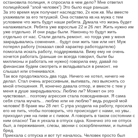
остановила полиция, я спросила в чем дело? Мне ответил
полицейский "злой человек") Это было еще раньше.
За это время муж получает наследство, 2х ком.кв. Мы вместе
ухаживали за его тетушкой. Она оставила кв.на мужа с тем
условием что жить будут наши ребята. Думала что жизнь будет
налаживаться. Ребята уже взрослые 22 и 26 лет. Жить нужно им
уже отдельно. И они рады были. Наконец-то будут жить
отдельно от нас. Стали делать ремонт.. но тогда уже у меня
закрадывались сомнения... будут они жить там или нет. Муж
потерял работу (показал свой характер работодателю)
помогала искать работу, поддерживала. Вижу ему не очень
хочется работать (раньше он всегда говорил, были бы
миллионы и работать не нужно) говорила ему, давай по
финансам будем смотреть и вкладываться в ремонт.. не
слышал или отнекивался.
Так все продолжалось два года. Ничего не хотел, ничего не
делал. Стал очень агрессивным, выпивать, лез выяснять со
мной отношения. Я, конечно давала отпор, и вместе с тем у
меня в душе закрадывалось: Люблю ли? Может он это
чувствовал... поэтому агрессия стала повседневная. Я сама
себя стала мучать... люблю или не люблю? ведь родной мой
человек! В браке мы 28 лет. С утра уходила на работу, просила
его не пить, чтобы поговорить, что происходит с нами, но увы..
приходил уже на пиве и с пивом. А говорить в таком состоянии с
ним опасно! Так я уехала в отпуск одна. Конечно это не отпуск
был, а переживания, слезы, звонки с оскорблениями, и пьяный
бред.
Приехала с отпуска и вот тут началось. Человек просто был