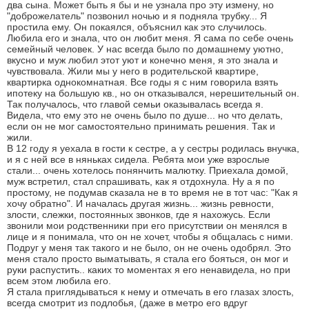
два сына. Может быть я бы и не узнала про эту измену, но
"доброжелатель" позвонил ночью и я подняла трубку... Я
простила ему. Он покаялся, объяснил как это случилось.
Любила его и знала, что он любит меня. Я сама по себе очень
семейный человек. У нас всегда было по домашнему уютно,
вкусно и муж любил этот уют и конечно меня, я это знала и
чувствовала. Жили мы у него в родительской квартире,
квартирка однокомнатная. Все годы я с ним говорила взять
ипотеку на большую кв., но он отказывался, нерешительный он.
Так получалось, что главой семьи оказывалась всегда я.
Видела, что ему это не очень было по душе... но что делать,
если он не мог самостоятельно принимать решения. Так и
жили.
В 12 году я уехала в гости к сестре, а у сестры родилась внучка,
и я с ней все в няньках сидела. Ребята мои уже взрослые
стали... очень хотелось понянчить малютку. Приехала домой,
муж встретил, стал спрашивать, как я отдохнула. Ну а я по
простому, не подумав сказала не в то время не в тот час: "Как я
хочу обратно". И началась другая жизнь... жизнь ревности,
злости, слежки, постоянных звонков, где я нахожусь. Если
звонили мои родственники при его присутствии он менялся в
лице и я понимала, что он не хочет, чтобы я общалась с ними.
Подруг у меня так такого и не было, он не очень одобрял. Это
меня стало просто выматывать, я стала его бояться, он мог и
руки распустить.. каких то моментах я его ненавидела, но при
всем этом любила его.
Я стала приглядываться к нему и отмечать в его глазах злость,
всегда смотрит из подлобья, (даже в метро его вдруг