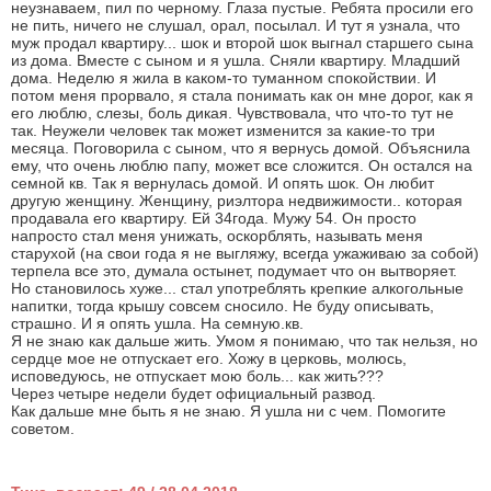
неузнаваем, пил по черному. Глаза пустые. Ребята просили его
не пить, ничего не слушал, орал, посылал. И тут я узнала, что
муж продал квартиру... шок и второй шок выгнал старшего сына
из дома. Вместе с сыном и я ушла. Сняли квартиру. Младший
дома. Неделю я жила в каком-то туманном спокойствии. И
потом меня прорвало, я стала понимать как он мне дорог, как я
его люблю, слезы, боль дикая. Чувствовала, что что-то тут не
так. Неужели человек так может изменится за какие-то три
месяца. Поговорила с сыном, что я вернусь домой. Объяснила
ему, что очень люблю папу, может все сложится. Он остался на
семной кв. Так я вернулась домой. И опять шок. Он любит
другую женщину. Женщину, риэлтора недвижимости.. которая
продавала его квартиру. Ей 34года. Мужу 54. Он просто
напросто стал меня унижать, оскорблять, называть меня
старухой (на свои года я не выгляжу, всегда ужаживаю за собой)
терпела все это, думала остынет, подумает что он вытворяет.
Но становилось хуже... стал употреблять крепкие алкогольные
напитки, тогда крышу совсем сносило. Не буду описывать,
страшно. И я опять ушла. На семную.кв.
Я не знаю как дальше жить. Умом я понимаю, что так нельзя, но
сердце мое не отпускает его. Хожу в церковь, молюсь,
исповедуюсь, не отпускает мою боль... как жить???
Через четыре недели будет официальный развод.
Как дальше мне быть я не знаю. Я ушла ни с чем. Помогите
советом.