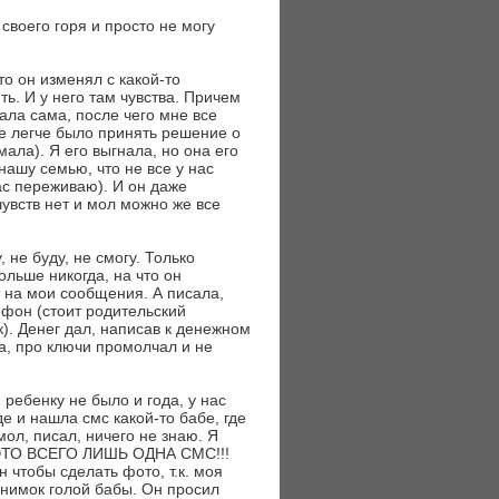
своего горя и просто не могу
то он изменял с какой-то
ь. И у него там чувства. Причем
ала сама, после чего мне все
не легче было принять решение о
мала). Я его выгнала, но она его
нашу семью, что не все у нас
час переживаю). И он даже
 чувств нет и мол можно же все
 не буду, не смогу. Только
ольше никогда, на что он
т на мои сообщения. А писала,
ефон (стоит родительский
). Денег дал, написав к денежном
а, про ключи промолчал и не
. ребенку не было и года, у нас
е и нашла смс какой-то бабе, где
 мол, писал, ничего не знаю. Я
Ь ЭТО ВСЕГО ЛИШЬ ОДНА СМС!!!
 чтобы сделать фото, т.к. моя
снимок голой бабы. Он просил