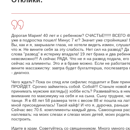
Дорогая Мария! 40 лет и с ребенком? СЧАСТЬЕ!!!!!! ВСЕГО 4
уже в подростка пошел! Минус 7 кг? Значит уже стройняшка! Я
Вы, как и я, закрыаали глаза, не хотели видеть измен, слуша
что ж. Не вините себя за эту слабость. Нет сил на развод? Да
слова "развод" в истерику впадала! 19 лет брака и два реб
невозможно!!! А сейчас РАДА. Что не я на развод подала, его
сейчас на алименты. Это и в браке можно. Если не работаете
вините массажистку: завтра будет бухгалтерша, послезавтра п
- диагноз.
Чего ждать? Пока он спид или сифилис подцепит и Вам прин
ПРОЙДЕТ. Срочно займитесь собой. Собой!!! Станьте новой 
принимать мужские взгляды)) хобби есть? Развивайтесь в нем
внимание по максимуму на себя и на сына. Сыну труднее, че
танце. Я в 48 лет 58 размера тетя с весом 88 кг пошла на ла
мной присоединилась! Такой кайф! И что я, дурочка, раньше 
Сейчас вес 70.6. комплименты каждый день. Самооценка расте
наплевать: на моих слезах и слезах моих детей, моих родит
построить.
Идите в храм. Советуйтесь со священником. Много умного ска