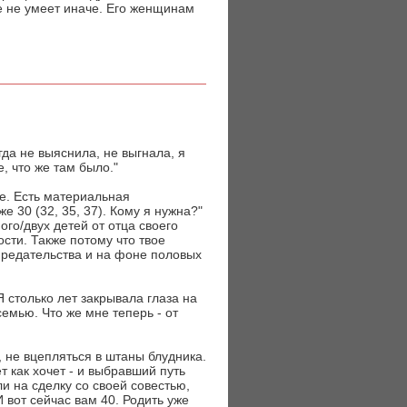
же не умеет иначе. Его женщинам
да не выяснила, не выгнала, я
, что же там было."
е. Есть материальная
е 30 (32, 35, 37). Кому я нужна?"
го/двух детей от отца своего
ости. Также потому что твое
предательства и на фоне половых
 столько лет закрывала глаза на
емью. Что же мне теперь - от
, не вцепляться в штаны блудника.
 как хочет - и выбравший путь
и на сделку со своей совестью,
 вот сейчас вам 40. Родить уже