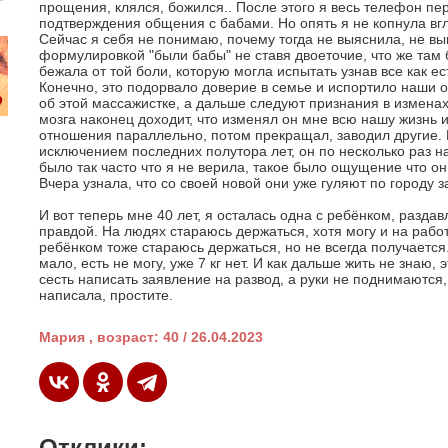
прощения, клялся, божился.. После этого я весь телефон п
подтверждения общения с бабами. Но опять я не копнула вгл
Сейчас я себя не понимаю, почему тогда не выяснила, не выг
формулировкой "были бабы" не ставя двоеточие, что же там 
бежала от той боли, которую могла испытать узнав все как ест
Конечно, это подорвало доверие в семье и испортило наши о
об этой массажистке, а дальше следуют признания в изменах 
мозга наконец доходит, что изменял он мне всю нашу жизнь и
отношения параллельно, потом прекращал, заводил другие. 
исключением последних полутора лет, он по несколько раз н
было так часто что я не верила, такое было ощущение что он
Вчера узнала, что со своей новой они уже гуляют по городу за
И вот теперь мне 40 лет, я осталась одна с ребёнком, раздав
правдой. На людях стараюсь держаться, хотя могу и на рабо
ребёнком тоже стараюсь держаться, но не всегда получается
мало, есть не могу, уже 7 кг нет. И как дальше жить не знаю,
сесть написать заявление на развод, а руки не поднимаются,
написала, простите.
Мария , возраст: 40 / 26.04.2023
Отклики: