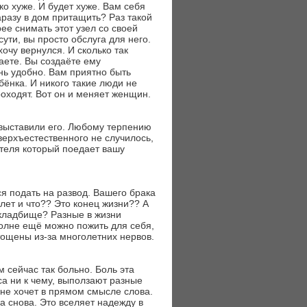
ко хуже. И будет хуже. Вам себя
аразу в дом притащить? Раз такой
ее снимать этот узел со своей
ути, вы просто обслуга для него.
очу вернулся. И сколько так
аете. Вы создаёте ему
ень удобно. Вам приятно быть
бёнка. И никого такие люди не
оходят. Вот он и меняет женщин.
 выставили его. Любому терпению
верхъестественного не случилось,
ателя который поедает вашу
ся подать на развод. Вашего брака
лет и что?? Это конец жизни?? А
а кладбище? Разные в жизни
полне ещё можно пожить для себя,
тощены из-за многолетних нервов.
м сейчас так больно. Боль эта
са ни к чему, выползают разные
ь не хочет в прямом смысле слова.
да снова. Это вселяет надежду в