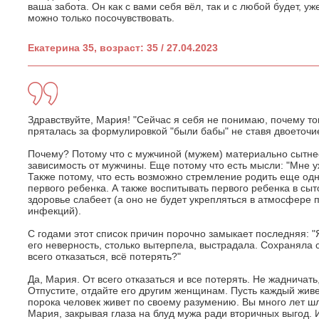
ваша забота. Он как с вами себя вёл, так и с любой будет, у
можно только посочувствовать.
Екатерина 35, возраст: 35 / 27.04.2023
Здравствуйте, Мария! "Сейчас я себя не понимаю, почему тог
пряталась за формулировкой "были бабы" не ставя двоеточие
Почему? Потому что с мужчиной (мужем) материально сытне
зависимость от мужчины. Еще потому что есть мысли: "Мне уж
Также потому, что есть возможно стремление родить еще одно
первого ребенка. А также воспитывать первого ребенка в сыт
здоровье слабеет (а оно не будет укрепляться в атмосфере 
инфекций).
С годами этот список причин порочно замыкает последняя: "Я
его неверность, столько вытерпела, выстрадала. Сохраняла с
всего отказаться, всё потерять?"
Да, Мария. От всего отказаться и все потерять. Не жадничать
Отпустите, отдайте его другим женщинам. Пусть каждый живет
порока человек живет по своему разумению. Вы много лет шл
Мария, закрывая глаза на блуд мужа ради вторичных выгод. И