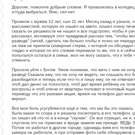
Дорогие, помогите добрым словом. Я провалилась в колодец 
оттуда выбраться. Вою, сил нет.
Прожили с мужем 12 лет, сын 11 лет. Месяц назад я узнала, ч
массажисткой, которую он нашёл на авито, пошел спину лечит
сказать он решимости не нашел и все подстроил, чтобы я узн
рассказал, мотивируя этот правдивый рассказ тем, "чтобы м
разводе" (читай, сделать так больно чтобы я точно не переду
на пмж не приняла (коварная стерва, с которой он обсуждал 
гладко и которая по его словам пережила то же, что и я сей
попытался остаться в семье, мол не могу сказать, что к тебе
отменить.
Просила уйти с Богом. Умом понимаю, что жить с ним не хочу,
развод! Сказала ему, что не хочу ни видеть, ни слышать его б
разобидился и теперь если что-то и пишу ему, он не отвечае
чтоб дал денег на психолога, чтоб дал время ребёнку на тел
контроль) и чтоб ключи от квартиры положил в почтовый ящик
переводу что это разовая акция, время на телефон дал молч
вернул.
Вся моя боль усугубляется ещё и тем, что как бы это сказать.
была какая-то ссора и я решила посмотреть в его телефон, гд
он пишет ей что-то и в конце "скучаю". Он все отрицал, не я,
спустила это на тормозах и вроде зажили как прежде. ВЕД
Потом он работал в другом городе, однажды взяв его телефон
камера не работала, я при отправке фото себе обнаружила 