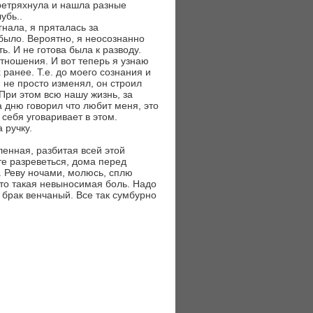
еретряхнула и нашла разные
убь..
нала, я пряталась за
было. Вероятно, я неосознанно
ь. И не готова была к разводу.
тношения. И вот теперь я узнаю
ранее. Т.е. до моего сознания и
 не просто изменял, он строил
При этом всю нашу жизнь, за
а дню говорил что любит меня, это
 себя уговаривает в этом.
 ручку.
ленная, разбитая всей этой
те разреветься, дома перед
. Реву ночами, молюсь, сплю
 это такая невыносимая боль. Надо
 брак венчаный. Все так сумбурно