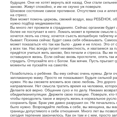
будущее. Они не хотят вернуть всё назад. Они стали сильнее
заново. Живут спокойно, и им не скучно уж поверьте.
Шоковое состояние самое противное. Отсутствие сна и аппе
на стресс.
Вам может помочь церковь, свежий воздух, ваш РЕБЁНОК, об
нужно подбор медикаментов.
Вы много лет прожили в страданиях. Сейчас организм будет л
более не поступает в него. Ломать может в прямом смысле с
хочется лезть на стену, хочется съесть волшебную таблетку и 
бывает. Психика сейчас будет сама себя обманывать. Самоо
может показаться что так как было - даже и не плохо. Это о
у всех так. Нас всегда пугает неизвестность, и хватаемся за 
придётся учиться жить заново, без печали и стресса. Вы же п
оставшуюся жизнь. Если сейчас вновь проглотите, опять так и
страдать. Отпускайте его с Богом. Как мячик. Пусть прыгает 
моменты не пускайте на самотёк.
Позаботьтесь о ребёнке. Вы ему сейчас очень нужны. Дети о
заплаканную маму. Просто не показывают. Будьте сильной ра
нужен. Но вы сможете вложить всю свою любовь. Это дорого 
направлении. Нет смысла тратить время на человека, котором
Делаете всё верно. Общение сухо и по делу. Никаких возврат
обидки/манипуляции. Держите свою позицию. Поверьте, кто-
чтобы преодолеть такое и вернуть жизнь в нормальное русло.
сохранить брак. Брак уже давно разрушил он. Не печальтесь о
было нужно. Возрождайте любовь к себе, вы женщина, вы ма
границы допустимого к себе отношения. Много лет вы позвол
сегодня терпение закончилось. Как он там и с кем, просто з