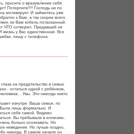
ть, просите о вразумлении себя.
ет! Потерпите!!!! Господь не по
ень мотивирует. И займитесь уже
братно к Вам, а так скорее всего
ужен ли Вам кобель потасканный.
ет ЧТО сотворил. Предавший не
И жизнь у Вас единственная. Все
шибки, пишу с телефона.
 глаза на предательство в семье.
ахи - остаться одной с ребёнком,
еловека... Увы. Это никогда никто
ушает изнутри. Ваша семья, по
. Была лишь формально. И
наться себе самой. Видимо
аться. Вы пребывали в иллюзии,
 очень больно осознавать. Но
ное неведение. Но лучше поздно,
обо никогда. В самом начале он