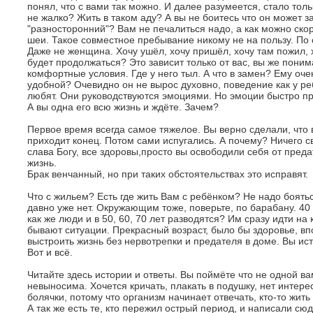
понял, что с вами так можно. И далее разумеется, стало толь
не жалко? Жить в таком аду? А вы не боитесь что он может з
"разносторонний"? Вам не печалиться надо, а как можно скор
шеи. Такое совместное пребывание никому не на пользу. По с
Даже не женщина. Хочу ушёл, хочу пришёл, хочу там пожил, х
будет продолжаться? Это зависит только от вас, вы же поним
комфортные условия. Где у него тыл. А что в замен? Ему оч
удобной? Очевидно он не вырос духовно, поведение как у ре
любят. Они руководствуются эмоциями. Но эмоции быстро пр
А вы одна его всю жизнь и ждёте. Зачем?
Первое время всегда самое тяжелое. Вы верно сделали, что
приходит конец. Потом сами испугались. А почему? Ничего с
слава Богу, все здоровы,просто вы освободили себя от пред
жизнь.
Брак венчанный, но при таких обстоятельствах это исправят.
Что с жильем? Есть где жить Вам с ребёнком? Не надо боять
давно уже нет. Окружающим тоже, поверьте, по барабану. 40 
как же люди и в 50, 60, 70 лет разводятся? Им сразу идти н
бывают ситуации. Прекрасный возраст, было бы здоровье, в
выстроить жизнь без нервотрепки и предателя в доме. Вы ис
Вот и всё.
Читайте здесь истории и ответы. Вы поймёте что не одной ва
невыносима. Хочется кричать, плакать в подушку, нет интере
болячки, потому что организм начинает отвечать, кто-то жит
А так же есть те, кто пережил острый период, и написали сю