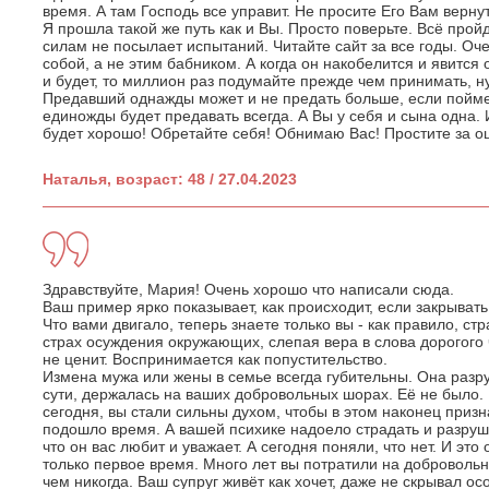
время. А там Господь все управит. Не просите Его Вам верну
Я прошла такой же путь как и Вы. Просто поверьте. Всё пройд
силам не посылает испытаний. Читайте сайт за все годы. Оч
собой, а не этим бабником. А когда он накобелится и явится о
и будет, то миллион раз подумайте прежде чем принимать, н
Предавший однажды может и не предать больше, если пойм
единожды будет предавать всегда. А Вы у себя и сына одна. 
будет хорошо! Обретайте себя! Обнимаю Вас! Простите за о
Наталья, возраст: 48 / 27.04.2023
Здравствуйте, Мария! Очень хорошо что написали сюда.
Ваш пример ярко показывает, как происходит, если закрывать
Что вами двигало, теперь знаете только вы - как правило, стр
страх осуждения окружающих, слепая вера в слова дорогого ч
не ценит. Воспринимается как попустительство.
Измена мужа или жены в семье всегда губительны. Она разр
сути, держалась на ваших добровольных шорах. Её не было
сегодня, вы стали сильны духом, чтобы в этом наконец приз
подошло время. А вашей психике надоело страдать и разруш
что он вас любит и уважает. А сегодня поняли, что нет. И это
только первое время. Много лет вы потратили на доброволь
чем никогда. Ваш супруг живёт как хочет, даже не скрывал ос