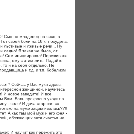
0! Сын не младенец на сисе, а
 от своей боли на 18 кг похудела.
ли льстивые и лживые речи... Ну
 и ладно! Я такая же была, от
енка! Сам инициировал! Переживала
 вина, ему с этим жить! Подайте
, то и на себя отдельно. Не
родавщица и т.д. и т.п. Кобелизм
есет? Сейчас у Вас муки адовы.
интересной женщиной, научитесь
! И новое заведите! И все
м Вам. Боль прекрасно уходит в
тину - соло! И доча старшая со
только на муже зацикливалась??!!
т. А как там мой муж и его фея -
елей, обожающих зятя счастья не
жет. И научит как пережить это