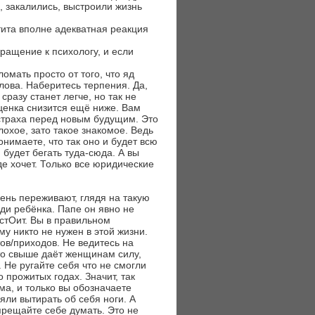
, закалились, выстроили жизнь
тита вполне адекватная реакция
ращение к психологу, и если
омать просто от того, что яд
лова. Наберитесь терпения. Да,
сразу станет легче, но так не
ценка снизится ещё ниже. Вам
т страха перед новым будущим. Это
плохое, зато такое знакомое. Ведь
онимаете, что так оно и будет всю
 будет бегать туда-сюда. А вы
где хочет. Только все юридические
чень переживают, глядя на такую
ди ребёнка. Папе он явно не
стОит. Вы в правильном
у никто не нужен в этой жизни.
ов/приходов. Не ведитесь на
то свыше даёт женщинам силу,
 Не ругайте себя что не смогли
 прожитых годах. Значит, так
ма, и только вы обозначаете
яли вытирать об себя ноги. А
апрещайте себе думать. Это не