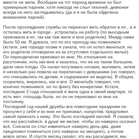
вместе не жили. Вообщем на тот период времени он был
примерным парнем, хотя никогда не слыл тихоней, девчонки
всегда на него заглядывались (да и я не была обделена
вниманием парней).
После прохождения службы он переехал жить обратно в нп., а я
осталась жить в городе - устроилась на работу (по выходным
приезжала в нп, так как там жили и мои родители). Между нами
было 50 км. Я думала, что по его приходу мы поженимся
(кстати, уже гораздо позже я узнала, что он хотел жениться, но
его родители отговорили из-за отсутствия отдельного жилья).
Он периодически приезжал ко мне. Но отношения на
расстоянии, хоть как мне и казалось, что не на таком большом,
дали свои плоды. Он начал погуливать ночами, выпивать, затем
я несколько раз ловила на переписках с девушками (но говорил,
что списывались по делам, я содержания не видела). В общем,
ссорились, мирились, как и все. О женитьбе говорил, что
конечно поженимся, но по факту без конкретики. Кстати,
последние 2 года отношений я жила одна в своей квартире, то
есть жил. площадь была, но он не переезжал ко мне на
постоянку.
Последний год нашей дружбы все новогодние праздники он
прогулял у себя и ко мне не приезжал, напротив, предложил
самой приехать к нему. Это было последней каплей. Я сказала,
что мы расстаёмся, в душе же желая, чтобы он наверно осознал
всё. Сначала он стал извиняться наверно день-два, даже
предложил пожениться (это наверно на эмоциях), а потом
вовсе затих. И спустя месяц сказал, что мы расходимся, мы