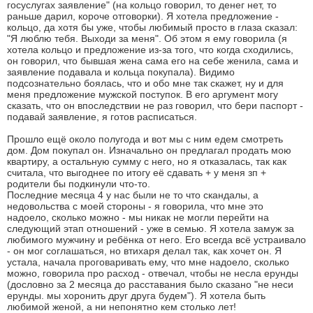
госуслугах заявление" (на кольцо говорил, то денег нет, то
раньше дарил, короче отговорки). Я хотела предложение -
кольцо, да хотя бы уже, чтобы любимый просто в глаза сказал:
"Я люблю тебя. Выходи за меня". Об этом я ему говорила (я
хотела кольцо и предложение из-за того, что когда сходились,
он говорил, что бывшая жена сама его на себе женила, сама и
заявление подавала и кольца покупала). Видимо
подсознательно боялась, что и обо мне так скажет, ну и для
меня предложение мужской поступок. В его аргумент могу
сказать, что он впоследствии не раз говорил, что бери паспорт -
подавай заявление, я готов расписаться.
Прошло ещё около полугода и вот мы с ним едем смотреть
дом. Дом покупал он. Изначально он предлагал продать мою
квартиру, а остальную сумму с него, но я отказалась, так как
считала, что выгоднее по итогу её сдавать + у меня зп +
родители бы подкинули что-то.
Последние месяца 4 у нас были не то что скандалы, а
недовольства с моей стороны - я говорила, что мне это
надоело, сколько можно - мы никак не могли перейти на
следующий этап отношений - уже в семью. Я хотела замуж за
любимого мужчину и ребёнка от него. Его всегда всё устраивало
- он мог соглашаться, но втихаря делал так, как хочет он. Я
устала, начала проговаривать ему, что мне надоело, сколько
можно, говорила про расход - отвечал, чтобы не несла ерунды
(дословно за 2 месяца до расставания было сказано "не неси
ерунды. мы хоронить друг друга будем"). Я хотела быть
любимой женой, а ни непонятно кем столько лет!