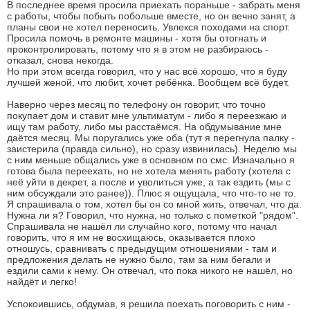
В последнее время просила приехать пораньше - забрать меня
с работы, чтобы побыть побольше вместе, но он вечно занят, а
планы свои не хотел переносить. Увлекся походами на спорт.
Просила помочь в ремонте машины - хотя бы отогнать и
проконтролировать, потому что я в этом не разбираюсь -
отказал, снова некогда.
Но при этом всегда говорил, что у нас всё хорошо, что я буду
лучшей женой, что любит, хочет ребёнка. Вообщем всё будет.
Наверно через месяц по телефону он говорит, что точно
покупает дом и ставит мне ультиматум - либо я переезжаю и
ищу там работу, либо мы расстаёмся. На обдумывание мне
даётся месяц. Мы поругались уже оба (тут я перегнула палку -
заистерила (правда сильно), но сразу извинилась). Неделю мы
с ним меньше общались уже в основном по смс. Изначально я
готова была переехать, но не хотела менять работу (хотела с
неё уйти в декрет, а после и уволиться уже, а так ездить (мы с
ним обсуждали это ранее)). Плюс я ощущала, что что-то не то.
Я спрашивала о том, хотел бы он со мной жить, отвечал, что да.
Нужна ли я? Говорил, что нужна, но только с пометкой "рядом".
Спрашивала не нашёл ли случайно кого, потому что начал
говорить, что я им не восхищаюсь, оказывается плохо
отношусь, сравнивать с предыдущим отношениями - там и
предложения делать не нужно было, там за ним бегали и
ездили сами к нему. Он отвечал, что пока никого не нашёл, но
найдёт и легко!
Успокоившись, обдумав, я решила поехать поговорить с ним -