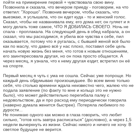
пойти на примирение первой + чувствовала свою вину.
Позвонила и сказала, что вечером приеду - поговорим, на что
ответил: "Хорошо". Позвонив вечером, чтобы сказать, что
выезжаю, я услышала, что он едет куда - то и женский голос.
Сказал, чтобы не названивала ему, его дома нет, он гуляет и я
могу делать тоже самое, ЧТО Я ДОБИЛАСЬ СВОЕГО. Ночь не
спала - проплакала. На следующий день в обед набрала, а он
сказал, что мы расходимся, я убила все чувства к себе, пил
оказывается, потому что я ругалась, с бывшей женой всё было
как по маслу, что давно всё у нас плохо, поставил себе цель
начать новую жизнь без меня, что готов к новым отношениям,
его заинтересовала другая, но он пока просто общается. А
через месяц, я узнала, что к нему другая ездит, встретил он её
на спорте.
Первый месяц я чуть с ума не сошла. Сейчас уже попроще. Но
каждый день обдумываю произошедшее. Во всем виню только
себя, что столько времени ждала неизвестно чего, жалею что не
подала заявление (по факту то мне и кольцо это не нужно
было), что может действительно перегибала палку с
недовольством, да и про расход ему периодически говорила
(наверно думала женится быстрее). Потеряла любимого по
дурости...
Не понимаю одного как можно в глаза говорить, что любит
сильно, "готов хоть завтра расписаться" (дословно), а через 1,5
недели вычеркнуть из жизни. Сейчас никого и ничего не хочу. В
светлое будущее не верится.