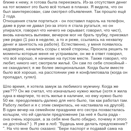
ближе к нему, я готова была переезжать. Из-за отсутствия денег
на тот момент это было всё только в планах. Я видела, что он
был заинтересован, сам смотрел объявления. Так прошло ещё
2 года.
Отношения стали портиться - он поставил пароль на телефон,
даже в руки не давал (из-за этого я стала ругаться, но он
упирался, говорил что ничего не скрывает, говорил, что чист),
вновь начались выпивки, вечером мог не брать трубку, приезжал
уже редко (1 раз в неделю, а то и реже, ссылаясь на нехватку
денег и занятость на работе). Естественно, у меня появилось
недоверие, начались ссоры с моей стороны, Просила решить те
моменты которые меня не устраивали, он же в ответ говорил,
что всё хорошо, я начинаю на пустом месте. Также говорил, что
любит, никого нет, смотрели жильё. Он сам по себе спокойный -
не скандалист, я же более эмоциональная. Когда были вместе
было всё хорошо, на расстоянии уже я конфликтовала (когда он
пропадал, гулял).
Шло время, я хотела замуж за любимого мужчину. Когда же
уже??? Он же считал, что изначально нужно жилье (хотя я жила
одна в квартире, то есть жилье в наличии, но ему нужно было
50 км. преодолевать-далеко для него было, так как работал там.
Работу любил и я с этим смирилась, не настаивала на другой).
В один вечер на семейном празднике его сестра похвасталась
кольцом, что ей сделали предложение (за неё я была рада -
она очень хорошая, а за себя мне было обидно, почему я этого
не достойна? ). Я уже в лоб: "Будешь мне делать предложение?
". На что мне было сказано: "Бери паспорт и подавай сама на