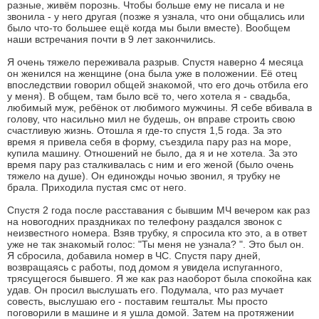
разные, живём порознь. Чтобы больше ему не писала и не
звонила - у него другая (позже я узнала, что они общались или
было что-то большее ещё когда мы были вместе). Вообщем
наши встречания почти в 9 лет закончились.
Я очень тяжело переживала разрыв. Спустя наверно 4 месяца
он женился на женщине (она была уже в положении. Её отец
впоследствии говорил общей знакомой, что его дочь отбила его
у меня). В общем, там было всё то, чего хотела я - свадьба,
любимый муж, ребёнок от любимого мужчины. Я себе вбивала в
голову, что насильно мил не будешь, он вправе строить свою
счастливую жизнь. Отошла я где-то спустя 1,5 года. За это
время я привела себя в форму, съездила пару раз на море,
купила машину. Отношений не было, да я и не хотела. За это
время пару раз сталкивалась с ним и его женой (было очень
тяжело на душе). Он единожды ночью звонил, я трубку не
брала. Приходила пустая смс от него.
Спустя 2 года после расставания с бывшим МЧ вечером как раз
на новогодних праздниках по телефону раздался звонок с
неизвестного номера. Взяв трубку, я спросила кто это, а в ответ
уже не так знакомый голос: "Ты меня не узнала? ". Это был он.
Я сбросила, добавила номер в ЧС. Спустя пару дней,
возвращаясь с работы, под домом я увидела испуганного,
трясущегося бывшего. Я же как раз наоборот была спокойна как
удав. Он просил выслушать его. Подумала, что раз мучает
совесть, выслушаю его - поставим гештальт. Мы просто
поговорили в машине и я ушла домой. Затем на протяжении