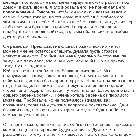
месяца - полтора он начал меня караулить около работы, под
домом, писал, звонил, я блокировала его, не принимала его
поползновений. Говорила, чтобы он уходил и возвращался к
семье. Честно говоря, на тот момент я всё ещё любила его,
закопав чувства в себе. В один из дней он сказал, что до сих пор
любит меня и будет разводиться. Говорил, что совершил
ошибку и хочет вновь сойтись, ведь мы оба до сих пор любим
друг друга. Я сдалась.
Он развёлся. Предложил на словах пожениться, но на тот
момент мне не хотелось спешить, думала пусть страсти
улягутся немного. Его бывшая жена довольно быстро вышла
замуж и я подумала, что и нам уже можно бы. Но он притих,
тему эту не поднимал.
Всё это время он забирал ребёнка на выходные. Мы
подружились с ним, сразу оговорюсь, что мать заменять не
собиралась, хотела быть просто другом. Я не хотела лишать его
отца. Проводила с ними время, покупала хорошие подарки,
чтобы папа подарил, ночевали у меня иногда. Естественно мы и
общего ребёнка хотели. Я очень хотела ребёнка от любимого
мужчины. Пробовали, но не получалось (думала, как
поженимся, тогда займусь этим вопросом основательно. Да и
бывший всегда говорил, что уверен, что у нас будет ребёнок,
чем меня успокаивал).
С нашего воссоединения поначалу было всё хорошо - приезжал
ко мне чаще, планировали будущую жизнь. Думали, что
разошлись, потому что не жили вместе. На этот раз хотели дом