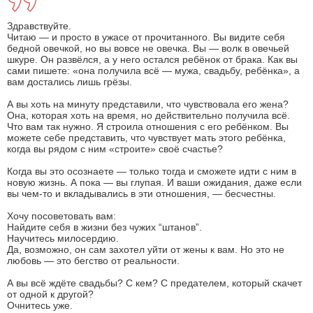
Здравствуйте.
Читаю — и просто в ужасе от прочитанного. Вы видите себя
бедной овечкой, но вы вовсе не овечка. Вы — волк в овечьей
шкуре. Он развёлся, а у него остался ребёнок от брака. Как вы
сами пишете: «она получила всё — мужа, свадьбу, ребёнка», а
вам достались лишь грёзы.
А вы хоть на минуту представили, что чувствовала его жена?
Она, которая хоть на время, но действительно получила всё.
Что вам так нужно. Я строила отношения с его ребёнком. Вы
можете себе представить, что чувствует мать этого ребёнка,
когда вы рядом с ним «строите» своё счастье?
Когда вы это осознаете — только тогда и сможете идти с ним в
новую жизнь. А пока — вы глупая. И ваши ожидания, даже если
вы чем-то и вкладывались в эти отношения, — бесчестны.
Хочу посоветовать вам:
Найдите себя в жизни без чужих “штанов”.
Научитесь милосердию.
Да, возможно, он сам захотел уйти от жены к вам. Но это не
любовь — это бегство от реальности.
А вы всё ждёте свадьбы? С кем? С предателем, который скачет
от одной к другой?
Очнитесь уже.