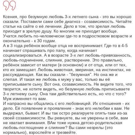
Ксения, про безумную любовь 3-х летнего сына - это вы хорошо
сказали. Поставили сами себе диагноз - созависимость. Читайте
статьи на сайте о её лечении. Дело в том, что зрелая любовь
приходит в зрелую душу. Ко многим не приходит вообще.
Учатся любить по-человечески где-то в подростковом возрасте и
окончательно - к 30 годам.
А в 3 года ребёнок вообще отца не воспринимает. Где-то в 4-5
начинает спрашивать про папу, когда начинает
социализироваться. А в возрасте 3-х лет любовь-привязанность,
любовь-подчинение, слияние, растворение. Это правильно,
ребёнок зависит от матери (в основном) и от отца, или от тех,
кто их замещает. Любовь животная, звериная, на инстинктах, не
рассуждающая. Как вы сказали - "безумная". Но она же и
слепая. И такая же любовь к мужу у вас, только вы её
приписываете сыну. Вот она, созависимость. Не видите того, что
творится, не хотите видеть, но безумную любовь приписываете
3-х летнему сыну. Она там действительно есть, но что с того?
Муж изменяет-то вам.
И напрасно вы общались с его любовницей. Их отношения - их
дело. Её появление и проявление - знак его нелюбви к вам. Не
выдержал, бывает. И вы так остро реагируете опять-таки из-за
своей созависимости. Вы ревнуете, вы не уверены в себе, вам
не хватает внимания. ВАм тоже нужна детско-родительская
любовь-поглощение и слияние? Вы сами незрелы (это
нормально), взрослейте и трезвейте.