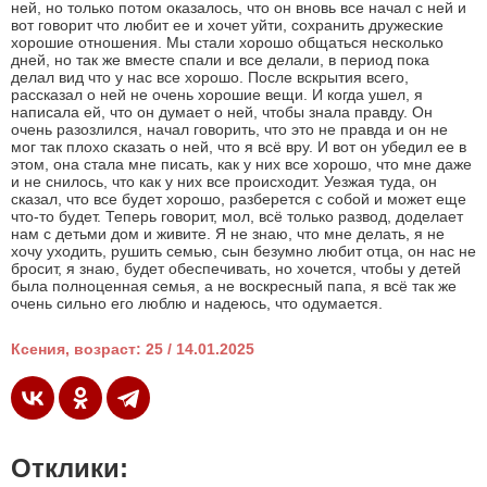
ней, но только потом оказалось, что он вновь все начал с ней и
вот говорит что любит ее и хочет уйти, сохранить дружеские
хорошие отношения. Мы стали хорошо общаться несколько
дней, но так же вместе спали и все делали, в период пока
делал вид что у нас все хорошо. После вскрытия всего,
рассказал о ней не очень хорошие вещи. И когда ушел, я
написала ей, что он думает о ней, чтобы знала правду. Он
очень разозлился, начал говорить, что это не правда и он не
мог так плохо сказать о ней, что я всё вру. И вот он убедил ее в
этом, она стала мне писать, как у них все хорошо, что мне даже
и не снилось, что как у них все происходит. Уезжая туда, он
сказал, что все будет хорошо, разберется с собой и может еще
что-то будет. Теперь говорит, мол, всё только развод, доделает
нам с детьми дом и живите. Я не знаю, что мне делать, я не
хочу уходить, рушить семью, сын безумно любит отца, он нас не
бросит, я знаю, будет обеспечивать, но хочется, чтобы у детей
была полноценная семья, а не воскресный папа, я всё так же
очень сильно его люблю и надеюсь, что одумается.
Ксения, возраст: 25 / 14.01.2025
Отклики: