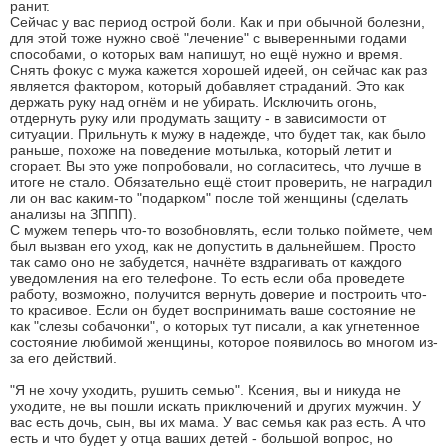
ранит.
Сейчас у вас период острой боли. Как и при обычной болезни,
для этой тоже нужно своё "лечение" с выверенными годами
способами, о которых вам напишут, но ещё нужно и время.
Снять фокус с мужа кажется хорошей идеей, он сейчас как раз
является фактором, который добавляет страданий. Это как
держать руку над огнём и не убирать. Исключить огонь,
отдернуть руку или продумать защиту - в зависимости от
ситуации. Прильнуть к мужу в надежде, что будет так, как было
раньше, похоже на поведение мотылька, который летит и
сгорает. Вы это уже попробовали, но согласитесь, что лучше в
итоге не стало. Обязательно ещё стоит проверить, не наградил
ли он вас каким-то "подарком" после той женщины (сделать
анализы на ЗППП).
С мужем теперь что-то возобновлять, если только поймете, чем
был вызван его уход, как не допустить в дальнейшем. Просто
так само оно не забудется, начнёте вздрагивать от каждого
уведомления на его телефоне. То есть если оба проведете
работу, возможно, получится вернуть доверие и построить что-
то красивое. Если он будет воспринимать ваше состояние не
как "слезы собачонки", о которых тут писали, а как угнетенное
состояние любимой женщины, которое появилось во многом из-
за его действий.
"Я не хочу уходить, рушить семью". Ксения, вы и никуда не
уходите, не вы пошли искать приключений и других мужчин. У
вас есть дочь, сын, вы их мама. У вас семья как раз есть. А что
есть и что будет у отца ваших детей - большой вопрос, но