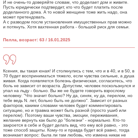
И не очень-то доверяйте словам, что доделает дом и живите.
Пусть юридически подтвердит, кто что будет платить после
доделанного дома. А то новой женщине тоже жить надо, она
может претендовать.
А с разводом после установления имущественных прав можно
и потянуть. Хотя вахтенная работа - большой риск для семьи.
Пелла, возраст: 63 / 16.01.2025
Ксения, вы такая юная! И столкнулись с тем, что и в 40, и в 50, в
70 будет восприниматься тяжело, если чувства сильные, а душа
живая. Когда появляется болезнь физическая, согласитесь, что
боль не зависит от возраста. Допустим, человек поскользнулся и
упал на льду - больно. Вы же не будете говорить взрослому
человеку: "Что значит больно? Ну да, синяк, ну да, перелом, но
тебе ведь N. лет, больно быть не должно". Зависит от разных
факторов, какими словами человек будет комментировать
ситуацию, но и травма может быть разной (просто ушиб или
перелом). Поэтому ваши чувства, эмоции, переживания,
желание вернуть как было до "болезни" - нормально. Кто-то
закроется в себе и будет делать вид, что ему всё равно, - это
тоже способ защиты. Кому-то и правда будет всё равно, тогда
возникает вопрос: была ли там любовь, что измена никак не