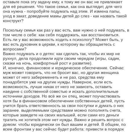
оставьте пока эту задачу ему, к тому же он вас не привлекает
для её решения. Что такое семья, как она выглядит, для чего
она нужна - попробуйте подумать над этим. И измена папы,
уход в закат, доведение мамы детей до слез - как назвать такой
конструкт?
Поскольку семья как раз у вас есть, вам нужно о ней подумать, в
том числе о себе: как себя поддержать, как восстановиться.
Есть ли у вас возможность ходить к психологу? Может быть, у
вас есть духовник в церкви, к которому вы обращаетесь с
вопросами?
Важно подумать и о детях: как сделать так, чтобы их мир не
рухнул, дела продолжили идти своим чередом (игры, садик,
сказки на ночь, комфортный рост и развитие).
И, конечно, финансовое и юридическое обеспечение. Сейчас
муж может говорить, что не бросит вас, но другая женщина
может от него забеременеть и не раз, средства ему
понадобятся уже на другие нужды. Наверное, если есть
возможность, лучше никак от него не зависеть, оставить
наедине с собственной совестью и искать дополнительные
источники доходов. Но всё же он отец, может поучаствовать
хотя бы в финансовом обеспечении собственных детей, пусть
учится брать ответственность за свои поступки и думать о них
заранее. выделяемыми средствами можно пополнять счета,
которые заведете на своих малышей, если сами его деньги
тратить не хотите/в этом нет нужды. Важно и решить вопрос с
домом: чтобы юридически он был вашим и детей. В общем, по
всем фронтам у вас сейчас будет работа: привести в порядок