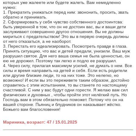
которых уже жалеете или будете жалеть. Вам немедленно
нужно:
1. Прекратить унижаться перед ним: звононить, просить, звать
обратно и принимать.
2. Сформировать у себя чувство собственного достоинтсва:
быть уверенной в том, что он не достоин вас, вы и ваши дети
заслуживают совершенно другоо отношения. Вы не должны
мириться с предательством! Это вы в первую очередь должны
от него отказаться, а не наоборот.
3. Перестать его идеализировать. Посмотреть правде в глаза.
Принять ситуацию, что вас и детей предали, унизили. Ваш муж
разрушил святое. Для него ваша семья не была ценностью, он
ею не дорожил. Поэтому так легко и подло ее разрушил.
4. Через силу, прилагая максимум усилий, не думать о нем. Все
силы и время направить на детей и себя. Если есть родители
или другие близкие люди, то на них тоже. Это нелегко, но
возможно! И если вы это переживете таким образом, достойно
справитесь с этим испытанием, то вы станете по настоящему
счастливой. С ним у вас будут одни горести. Я желаю вам сил
физических и духовных , чтобы пройти этот нелёгкий путь. Но
Господь вам в этом обязательно поможет. Потому что он на
вашей стороне. Пьяниц и блудников он наказывает жёстко.
Божьего вам благословения!
Мариника, возраст: 47 / 15.01.2025