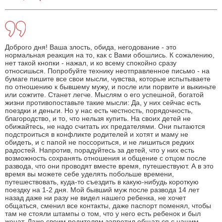
Доброго дня! Ваша злость, обида, негодование - это
нормальная реакция на то, как с Вами обошлись. К сожалению,
нет такой кнопки - нажал, и ко всему спокойно сразу
относишься. Попробуйте технику неотправленное письмо - на
бумаге пишите все свои мысли, чувства, которые испытываете
по отношению к бывшему мужу, и после или порвите и выкиньте
или сожгите. Станет легче. Мыслям о его успешной, богатой
жизни противопоставьте такие мысли: Да, у них сейчас есть
поездки и деньги. Но у нас есть честность, порядочность,
благородство, и то, что нельзя купить. На своих детей не
обижайтесь, не надо считать их предателями. Они пытаются
подстроиться в конфликте родителей и хотят и маму не
обидеть, и с папой не поссориться, и не лишиться редких
радостей. Напротив, порадуйтесь за детей, что у них есть
возможность сохранять отношения и общение с отцом после
развода, что они проводят вместе время, путешествуют. А в это
время вы можете себе уделять побольше времени,
путешествовать, куда-то съездить в какую-нибудь короткую
поездку на 1-2 дня. Мой бывший муж после развода 14 лет
назад даже ни разу не видел нашего ребенка, не хочет
общаться, сменил все контакты, даже паспорт поменял, чтобы
там не стояли штампы о том, что у него есть ребенок и был
женат. Даже своим родителям запретил общаться с нашим