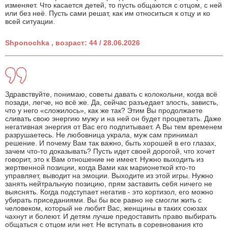
изменяет. Что касается детей, то пусть общаются с отцом, с ней
или без неё. Пусть сами решат, как им относиться к отцу и ко
всей ситуации.
Shponochka , возраст: 44 / 28.06.2026
Здравствуйте, понимаю, советы давать с колокольни, когда всё
позади, легче, но всё же. Да, сейчас разъедает злость, зависть,
что у него «сложилось», как же так? Этим Вы продолжаете
сливать свою энергию мужу и на ней он будет процветать. Даже
негативная энергия от Вас его подпитывает. А Вы тем временем
разрушаетесь. Не любовница украла, муж сам принимал
решение. И почему Вам так важно, быть хорошей в его глазах,
зачем что-то доказывать? Пусть идет своей дорогой, что хочет
говорит, это к Вам отношение не имеет. Нужно выходить из
жертвенной позиции, когда Вами как марионеткой кто-то
управляет, выводит на эмоции. Выходите из этой игры. Нужно
занять нейтральную позицию, прям заставить себя ничего не
выяснять. Когда подступает негатив - это кортизол, его можно
убирать приседаниями. Вы бы все равно не смогли жить с
человеком, который не любит Вас, женщины в таких союзах
чахнут и болеют. И детям лучше предоставить право выбирать
общаться с отцом или нет. Не вступать в соревнования кто