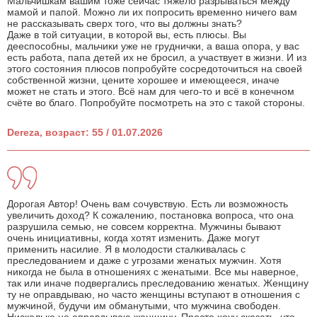
Мальчишкам вашим тоже сейчас тяжело разрываться между
мамой и папой. Можно ли их попросить временно ничего вам
не рассказывать сверх того, что вы должны знать?
Даже в той ситуации, в которой вы, есть плюсы. Вы
дееспособны, мальчики уже не груднички, а ваша опора, у вас
есть работа, папа детей их не бросил, а участвует в жизни. И из
этого состояния плюсов попробуйте сосредоточиться на своей
собственной жизни, цените хорошее и имеющееся, иначе
может не стать и этого. Всё нам для чего-то и всё в конечном
счёте во благо. Попробуйте посмотреть на это с такой стороны.
Dereza, возраст: 55 / 01.07.2026
Дорогая Автор! Очень вам сочувствую. Есть ли возможность
увеличить доход? К сожалению, постановка вопроса, что она
разрушила семью, не совсем корректна. Мужчины бывают
очень инициативны, когда хотят изменить. Даже могут
применить насилие. Я в молодости сталкивалась с
преследованием и даже с угрозами женатых мужчин. Хотя
никогда не была в отношениях с женатыми. Все мы наверное,
так или иначе подвергались преследованию женатых. Женщину
ту не оправдываю, но часто женщины вступают в отношения с
мужчиной, будучи им обманутыми, что мужчина свободен.