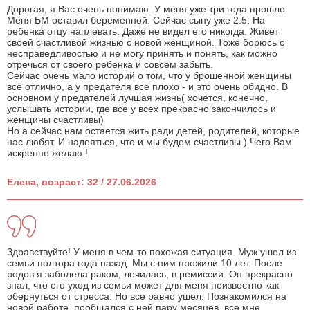
Дорогая, я Вас очень понимаю. У меня уже три года прошло.
Меня БМ оставил беременной. Сейчас сыну уже 2.5. На
ребенка отцу наплевать. Даже не видел его никогда. Живет
своей счастливой жизнью с новой женщиной. Тоже борюсь с
несправедливостью и не могу принять и понять, как можно
отречься от своего ребенка и совсем забыть.
Сейчас очень мало историй о том, что у брошенной женщины
всё отлично, а у предателя все плохо - и это очень обидно. В
основном у предателей лучшая жизнь( хочется, конечно,
услышать истории, где все у всех прекрасно закончилось и
женщины счастливы)
Но а сейчас нам остается жить ради детей, родителей, которые
нас любят. И надеяться, что и мы будем счастливы.) Чего Вам
искренне желаю !
Елена, возраст: 32 / 27.06.2026
Здравствуйте! У меня в чем-то похожая ситуация. Муж ушел из
семьи полтора года назад. Мы с ним прожили 10 лет. После
родов я заболела раком, лечилась, в ремиссии. Он прекрасно
знал, что его уход из семьи может для меня неизвестно как
обернуться от стресса. Но все равно ушел. Познакомился на
новой работе, пообщался с ней пару месяцев, все мне