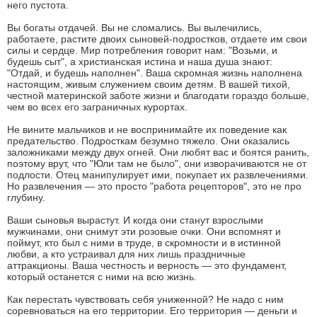
него пустота.
Вы богаты отдачей. Вы не сломались. Вы вылечились,
работаете, растите двоих сыновей-подростков, отдаете им свои
силы и сердце. Мир потребления говорит нам: "Возьми, и
будешь сыт", а христианская истина и наша душа знают:
"Отдай, и будешь наполнен". Ваша скромная жизнь наполнена
настоящим, живым служением своим детям. В вашей тихой,
честной материнской заботе жизни и благодати гораздо больше,
чем во всех его заграничных курортах.
Не вините мальчиков и не воспринимайте их поведение как
предательство. Подросткам безумно тяжело. Они оказались
заложниками между двух огней. Они любят вас и боятся ранить,
поэтому врут, что "Юли там не было", они изворачиваются не от
подлости. Отец манипулирует ими, покупает их развлечениями.
Но развлечения — это просто "работа рецепторов", это не про
глубину.
Ваши сыновья вырастут. И когда они станут взрослыми
мужчинами, они снимут эти розовые очки. Они вспомнят и
поймут, кто был с ними в труде, в скромности и в истинной
любви, а кто устраивал для них лишь праздничные
аттракционы. Ваша честность и верность — это фундамент,
который останется с ними на всю жизнь.
Как перестать чувствовать себя униженной? Не надо с ним
соревноваться на его территории. Его территория — деньги и