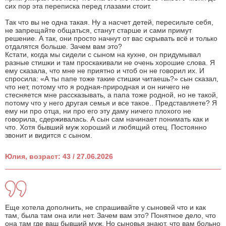
сих пор эта переписка перед глазами стоит.
Так что вы не одна такая. Ну а насчет детей, пересильте себя,
не запрещайте общаться, станут старше и сами примут
решение. А так, они просто начнут от вас скрывать всё и только
отдалятся больше. Зачем вам это?
Кстати, когда мы сидели с сыном на кухне, он придумывал
разные стишки и там проскакивали не очень хорошие слова. Я
ему сказала, что мне не приятно и чтоб он не говорил их. И
спросила: «А ты папе тоже такие стишки читаешь?» сын сказал,
что нет, потому что я родная-природная и он ничего не
стесняется мне рассказывать, а папа тоже родной, но не такой,
потому что у него другая семья и все такое.. Представляете? Я
ему ни про отца, ни про его эту даму ничего плохого не
говорила, сдерживалась. А сын сам начинает понимать как и
что. Хотя бывший муж хороший и любящий отец. Постоянно
звонит и видится с сыном.
Юлия, возраст: 43 / 27.06.2026
Еще хотела дополнить, не спрашивайте у сыновей что и как
там, была там она или нет. Зачем вам это? Понятное дело, что
она там где ваш бывший муж. Но сыновья знают, что вам больно