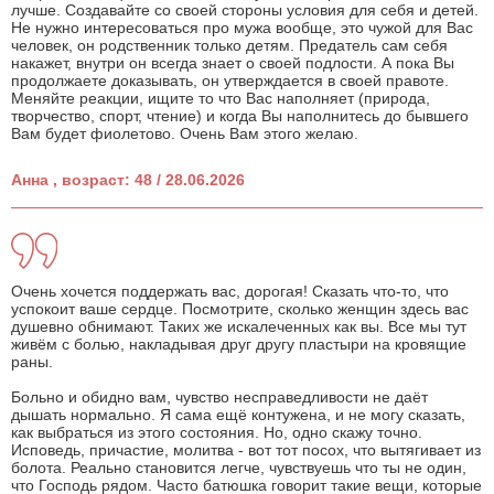
лучше. Создавайте со своей стороны условия для себя и детей.
Не нужно интересоваться про мужа вообще, это чужой для Вас
человек, он родственник только детям. Предатель сам себя
накажет, внутри он всегда знает о своей подлости. А пока Вы
продолжаете доказывать, он утверждается в своей правоте.
Меняйте реакции, ищите то что Вас наполняет (природа,
творчество, спорт, чтение) и когда Вы наполнитесь до бывшего
Вам будет фиолетово. Очень Вам этого желаю.
Анна , возраст: 48 / 28.06.2026
Очень хочется поддержать вас, дорогая! Сказать что-то, что
успокоит ваше сердце. Посмотрите, сколько женщин здесь вас
душевно обнимают. Таких же искалеченных как вы. Все мы тут
живём с болью, накладывая друг другу пластыри на кровящие
раны.
Больно и обидно вам, чувство несправедливости не даёт
дышать нормально. Я сама ещё контужена, и не могу сказать,
как выбраться из этого состояния. Но, одно скажу точно.
Исповедь, причастие, молитва - вот тот посох, что вытягивает из
болота. Реально становится легче, чувствуешь что ты не один,
что Господь рядом. Часто батюшка говорит такие вещи, которые