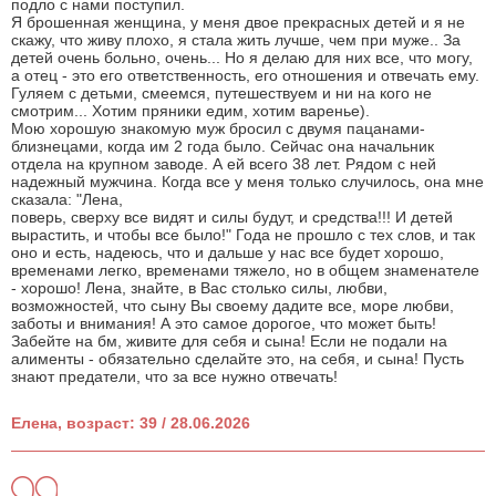
подло с нами поступил.
Я брошенная женщина, у меня двое прекрасных детей и я не
скажу, что живу плохо, я стала жить лучше, чем при муже.. За
детей очень больно, очень... Но я делаю для них все, что могу,
а отец - это его ответственность, его отношения и отвечать ему.
Гуляем с детьми, смеемся, путешествуем и ни на кого не
смотрим... Хотим пряники едим, хотим варенье).
Мою хорошую знакомую муж бросил с двумя пацанами-
близнецами, когда им 2 года было. Сейчас она начальник
отдела на крупном заводе. А ей всего 38 лет. Рядом с ней
надежный мужчина. Когда все у меня только случилось, она мне
сказала: "Лена,
поверь, сверху все видят и силы будут, и средства!!! И детей
вырастить, и чтобы все было!" Года не прошло с тех слов, и так
оно и есть, надеюсь, что и дальше у нас все будет хорошо,
временами легко, временами тяжело, но в общем знаменателе
- хорошо! Лена, знайте, в Вас столько силы, любви,
возможностей, что сыну Вы своему дадите все, море любви,
заботы и внимания! А это самое дорогое, что может быть!
Забейте на бм, живите для себя и сына! Если не подали на
алименты - обязательно сделайте это, на себя, и сына! Пусть
знают предатели, что за все нужно отвечать!
Елена, возраст: 39 / 28.06.2026