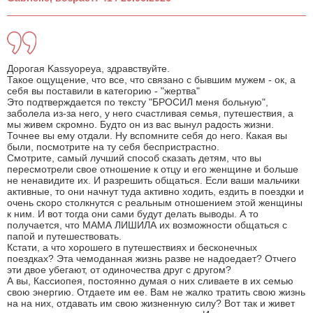
Дорогая Kassyopeya, здравствуйте.
Такое ощущение, что все, что связано с бывшим мужем - ок, а
себя вы поставили в категорию - "жертва"
Это подтверждается по тексту "БРОСИЛ меня больную",
заболела из-за него, у него счастливая семья, путешествия, а
мы живем скромно. Будто он из вас вынул радость жизни.
Точнее вы ему отдали. Ну вспомните себя до него. Какая вы
были, посмотрите на ту себя беспристрастно.
Смотрите, самый лучший способ сказать детям, что вы
пересмотрели свое отношение к отцу и его женщине и больше
не ненавидите их. И разрешить общаться. Если ваши мальчики
активные, то они начнут туда активно ходить, ездить в поездки и
очень скоро столкнутся с реальным отношением этой женщины
к ним. И вот тогда они сами будут делать выводы. А то
получается, что МАМА ЛИШИЛА их возможности общаться с
папой и путешествовать.
Кстати, а что хорошего в путешествиях и бесконечных
поездках? Эта чемоданная жизнь разве не надоедает? Отчего
эти двое убегают, от одиночества друг с другом?
А вы, Кассиопея, постоянно думая о них сливаете в их семью
свою энергию. Отдаете им ее. Вам не жалко тратить свою жизнь
на на них, отдавать им свою жизненную силу? Вот так и живет