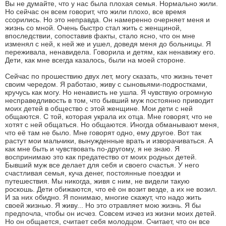
Вы не думайте, что у нас была плохая семья. Нормально жили.
Но сейчас он всем говорит, что жили плохо, все время
ссорились. Но это неправда. Он намеренно очерняет меня и
жизнь со мной. Очень быстро стал жить с женщиной,
впоследствии, сопоставив факты, стало ясно, что он мне
изменял с ней, к ней же и ушел, доведя меня до больницы. Я
переживала, ненавидела. Говорила и детям, как ненавижу его.
Дети, как мне всегда казалось, были на моей стороне.
Сейчас по прошествию двух лет, могу сказать, что жизнь течет
своим чередом. Я работаю, живу с сыновьями-подростками,
кручусь как могу. Но ненависть не ушла. Я чувствую огромную
несправедливость в том, что бывший муж постоянно приводит
моих детей в общество с этой женщине. Мои дети с ней
общаются. С той, которая украла их отца. Мне говорят, что не
хотят с ней общаться. Но общаются. Иногда обманывают меня,
что её там не было. Мне говорят одно, ему другое. Вот так
растут мои мальчики, вынужденные врать и изворачиваться. А
как мне быть и чувствовать по-другому, я не знаю. Я
воспринимаю это как предатество от моих родных детей.
Бывший муж все делает для себя и своего счастья. У него
счастливая семья, куча денег, постоянные поездки и
путешествия. Мы никогда, живя с ним, не видели такую
роскошь. Дети обижаются, что её он возит везде, а их не возил.
И за них обидно. Я понимаю, многие скажут, что надо жить
своей жизнью. Я живу... Но это отравляет мою жизнь. Я бы
предпочла, чтобы он исчез. Совсем изчез из жизни моих детей.
Но он общается, считает себя молодцом. Считает, что он все