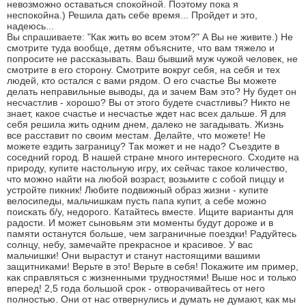
невозможно оставаться спокойной. Поэтому пока я
неспокойна.) Решила дать себе время... Пройдет и это,
надеюсь...
Вы спрашиваете: "Как жить во всем этом?" А Вы не живите.) Не
смотрите туда вообще, детям объясните, что вам тяжело и
попросите не рассказывать. Ваш бывший муж чужой человек, не
смотрите в его сторону. Смотрите вокруг себя, на себя и тех
людей, кто остался с вами рядом. О его счастье Вы можете
делать неправильные выводы, да и зачем Вам это? Ну будет он
несчастлив - хорошо? Вы от этого будете счастливы? Никто не
знает, какое счастье и несчастье ждет нас всех дальше. Я для
себя решила жить одним днем, далеко не загадывать. Жизнь
все расставит по своим местам. Делайте, что можете! Не
можете ездить заграницу? Так может и не надо? Съездите в
соседний город. В нашей стране много интересного. Сходите на
природу, купите настольную игру, их сейчас такое количество,
что можно найти на любой возраст, возьмите с собой пиццу и
устройте пикник! Любите подвижный образ жизни - купите
велосипеды, мальчишкам пусть папа купит, а себе можно
поискать б/у, недорого. Катайтесь вместе. Ищите варианты для
радости. И может сыновьям эти моменты будут дороже и в
памяти останутся больше, чем заграничные поездки! Радуйтесь
солнцу, небу, замечайте прекрасное и красивое. У вас
мальчишки! Они вырастут и станут настоящими вашими
защитниками! Верьте в это! Верьте в себя! Покажите им пример,
как справляться с жизненными трудностями! Выше нос и только
вперед! 2,5 года большой срок - отворачивайтесь от него
полностью. Они от нас отвернулись и думать не думают, как мы