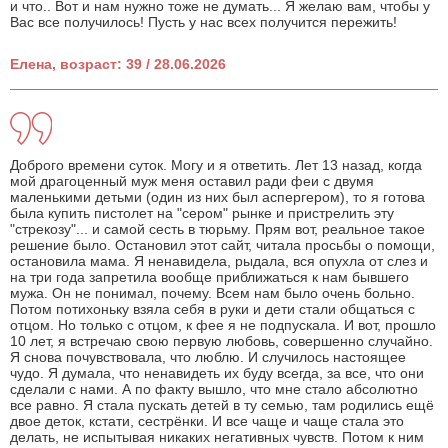
и что.. Вот и нам нужно тоже не думать... Я желаю вам, чтобы у
Вас все получилось! Пусть у нас всех получится пережить!
Елена, возраст: 39 / 28.06.2026
Доброго времени суток. Могу и я ответить. Лет 13 назад, когда
мой драгоценный муж меня оставил ради феи с двумя
маленькими детьми (один из них был аспергером), то я готова
была купить пистолет на "сером" рынке и пристрелить эту
"стрекозу"... и самой сесть в тюрьму. Прям вот, реальное такое
решение было. Остановил этот сайт, читала просьбы о помощи,
остановила мама. Я ненавидела, рыдала, вся опухла от слез и
на три года запретила вообще приближаться к нам бывшего
мужа. Он не понимал, почему. Всем нам было очень больно.
Потом потихоньку взяла себя в руки и дети стали общаться с
отцом. Но только с отцом, к фее я не подпускала. И вот, прошло
10 лет, я встречаю свою первую любовь, совершенно случайно.
Я снова почувствовала, что люблю. И случилось настоящее
чудо. Я думала, что ненавидеть их буду всегда, за все, что они
сделали с нами. А по факту вышло, что мне стало абсолютно
все равно. Я стала пускать детей в ту семью, там родились ещё
двое деток, кстати, сестрёнки. И все чаще и чаще стала это
делать, не испытывая никаких негативных чувств. Потом к ним