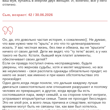
ваш муж, купаясь в энергии двух женщин. И, конечно, все у него
отлично.
Сью, возраст: 42 / 30.06.2026
Ох, да, это довольно частая история, к сожалению((. Не думаю,
что вам нужно чем-то "крыть" и это что-то целенаправленно
искать. У вас честная жизнь, без лжи и обмана, вы не "крысите"
ничего от своих детей. Дети же видят, что "ту тетю" возят, а у них
такого не было. Кстати, бывший муж платит алименты,
обеспечивает своих детей?
Если он правда поступил очень несправедливо, будьте
уверены, что жернова судьбы, хотя и мелят медленно, но все
же неумолимо - своя расплата однажды обязательно придет, но
никто не знает, как именно и при каких обстоятельствах это
произойдет.
Одно дело,когда люди поняли, что дальше каждому лучше
двигаться самостоятельно или отношения разрушают и поэтому
человек их прекращает, а другое, когда вроде бы есть
состоявшаяся пара, живут семьёй, а на стороне плетут интриги,
устраивают вторые/третьи семьи. Такое не проходит бесследно.
Это не злой рок, а всего лишь причина и следствие, которые по
времени могут быть не связаны так, как вам был хотелось.