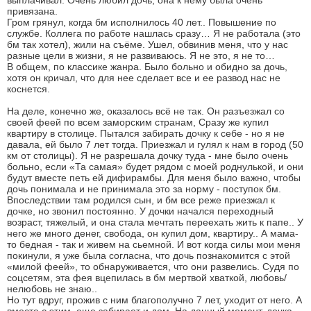
выплачивал. Очень любил дочь, она к нему была очень
привязана.
Гром грянул, когда бм исполнилось 40 лет.. Повышение по
службе. Коллега по работе нашлась сразу… Я не работала (это
бм так хотел), жили на съёме. Ушел, обвинив меня, что у нас
разные цели в жизни, я не развиваюсь. Я не это, я не то…
В общем, по классике жанра. Было больно и обидно за дочь,
хотя он кричал, что для нее сделает все и ее развод нас не
коснется.
На деле, конечно же, оказалось всё не так. Он разъезжал со
своей феей по всем заморским странам, Сразу же купил
квартиру в столице. Пытался забирать дочку к себе - но я не
давала, ей было 7 лет тогда. Приезжал и гулял к нам в город (50
км от столицы). Я не разрешала дочку туда - мне было очень
больно, если «Та самая» будет рядом с моей роднулькой, и они
будут вместе петь ей дифирамбы. Для меня было важно, чтобы
дочь понимала и не принимала это за норму - поступок бм.
Впоследствии там родился сын, и бм все реже приезжал к
дочке, но звонил постоянно. У дочки начался переходный
возраст, тяжелый, и она стала мечтать переехать жить к папе.. У
него же много денег, свобода, он купил дом, квартиру.. А мама-
то бедная - так и живем на сьемной. И вот когда силы мои меня
покинули, я уже была согласна, что дочь познакомится с этой
«милой феей», то обнаруживается, что они развелись. Судя по
соцсетям, эта фея вцепилась в бм мертвой хваткой, любовь/
нелюбовь не знаю..
Но тут вдруг, прожив с ним благополучно 7 лет, уходит от него. А