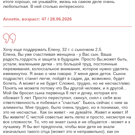
итоге хорошо, не унывайте, жизнь на самом деле очень
любопытная. В ней столько интересного.
Annette, возраст: 47 / 28.06.2026
Хочу еще поддержать Елену, 32 г. с сыночком 2,5.
Елена, Вы уже счастливая женщина - у Вас сын, Ваша
радость,гордость и защита в будущем. Просто Вы,может быть,
устали, маленькие детки - это большой труд, постоянные
переживания, колоссальное внимание, которое нужно уделять
ежеминутно. Я знаю о чем говорю. У меня двое деток. Сынок
подрастет, станет легче, пойдёт в садик, да, возможно, будет
болеть. А может и не будет. Сложно, трудно, но не несчастливо.
Понять не можете потому что Вы другой человек, и я другой...
Мой бм бросил сына первенца 8 лет и дочку, которая его
обожает 5 лет. Просто переступил, скинул, снял с себя всю
ответственность и побежал к "счастью". Бьюсь сейчас с ним за
алименты. Мне трудно, было очень трудно, но я понимаю, что
это не несчастье.. Как он живет - не думайте. Живет и живет. И
Вы живите! С чистой совестью жить легко и просто, несмотря на
все сложности. То, что не знает сына и не общается - может и к
лучшему. Я бы вот предпочла, чтобы мои дети не знали
изначально такого отца (может это и неправильно), как он