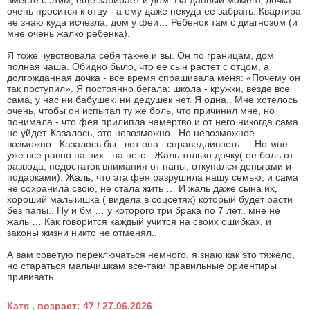
вместе с этим, еще забирает и дом. На данный момент, дочка
очень просится к отцу - а ему даже некуда ее забрать. Квартира
не знаю куда исчезла, дом у феи… Ребенок там с диагнозом (и
мне очень жалко ребенка).
Я тоже чувствовала себя также и вы. Он по границам, дом
полная чаша. Обидно было, что ее сын растет с отцом, а
долгожданная дочка - все время спрашивала меня: «Почему он
так поступил». Я постоянно бегала: школа - кружки, везде все
сама, у нас ни бабушек, ни дедушек нет. Я одна.. Мне хотелось
очень, чтобы он испытал ту же боль, что причинил мне, но
понимала - что фея прилипла намертво и от него никогда сама
не уйдет. Казалось, это невозможно.. Но невозможное
возможно.. Казалось бы.. вот она.. справедливость … Но мне
уже все равно на них.. на него.. Жаль только дочку( ее боль от
развода, недостаток внимания от папы, откупался деньгами и
подарками). Жаль, что эта фея разрушила нашу семью, и сама
не сохранила свою, не стала жить … И жаль даже сына их,
хороший мальчишка ( видела в соцсетях) который будет расти
без папы.. Ну и бм … у которого три брака по 7 лет.. мне не
жаль … Как говорится каждый учится на своих ошибках, и
законы жизни никто не отменял..
А вам советую переключаться немного, я знаю как это тяжело,
но стараться мальчишкам все-таки правильные ориентиры
прививать.
Катя , возраст: 47 / 27.06.2026