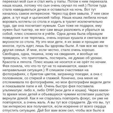
переехал мой сын и стал жить у папы. Потом к ним переехала
наша кошка, потому что сын очень скучал по ней.) Потом туда
стала наведываться дочка и оставаться на ночь. Вот тут
началось самое интересное. Через год фея завыла. У нее свои
двое, а тут ещё и цыганский табор. Наша кошка любила ночью
воровать котлеты со стола и ходить в туалет исключительно
туда, где она посчитает нужным. Сын тоже не подарок, ему
нужен был тьютер, не мог сам вещи разложить и убраться за
собой, плюс сложности в учёбе. Одна дочка была образцом
поведения и не терялась, очень хорошо кушала и сметала все
вкусности со стола. Ну это мои дети, я их знаю и прощаю им
многое, пусть едят, лишь бы здоровы были. А там все же как-то
другая семья. И мне, если честно, стало очень хорошо.
Свободна, одна, тишина, хожу на свидания, и вообще не
тревожусь, что приготовить, постирать, не думаю об уроках.
Красота и ляпота. Плюс кошка не носится и не орёт по ночам.
Фея поняла, что что-то тут не то начинается, какая-то
неправильная ситуация.) Я слишком счастливая на
фотографиях, с букетом цветов, заграницу поездки, а она с
половником, со стиркой и глажкой. Конечно, она меня не
отслеживала по фотографиям, но мои фотографии видели дети
и показывали папе и ей. Очень быстро фея поставила
ультиматум: либо я, либо ОНИ (мои дети и кошка). Через какое-
то время моих детей и объевшуюся чужими котлетами ушастую
вернули домой. Как я ни старалась повторить фокус, он уже не
повторялся, а очень жаль. А вы тут все страдаете. Да что вы, тут
так интересно все получается, если искренне от всего сердца
отпустить ситуацию. Дай Бог вам всем сил, чтобы все было в