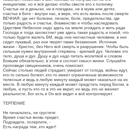
инициативе, но я всё делаю чтобы свести его к полному.
Счастье не в деньгах, не в поездках, не в муже или детях,
счастье в Боге - внутри нас, в вере, что есть жизнь после смерти
ВЕЧНАЯ, где нет болезни, печали, боли, предательства, где
только радость и счастье, блаженство и чтобы наследовать
Царствие Небесное надо здесь на земле угождать и жить ради
Господа и тогда захлестнет уже здесь такая радость и покой, что
только будете жалеть БМ, ведь они несчастные человеки, в них
сидит лукавый, раз они творят такие беззакония. Источник
жизни - Христос, без Него всё смерть и разрушение. Чтобы быть
сильным нужен внутренний стержень - крепкий дух. Человек это
тело, душа и дух. Душу и дух надо питать молитвой и словом
Божьим обязательно, в этом и состоит смысл жизни. Слушайте
проповеди священников, очень помогает.
Сейчас столько людей страдает, умирает от голода, войны идут,
кто-то сильно болеет, кто-то имеет ограниченые возможности
телесные и ведь в любую минуту каждый может оказаться на их
месте. В любую минуту каждый может предстать перед Богом, в
любую, и пусть кто-то в это не верит, но ведь это не меняет
реальности, Бог есть и Он всё видит и всё контролирует.
ТЕРПЕНИЕ
Не печальтесь, не грустите:
Время счастья вновь придет;
Подождите, потерпите, -
Есть награда тем, кто ждет!