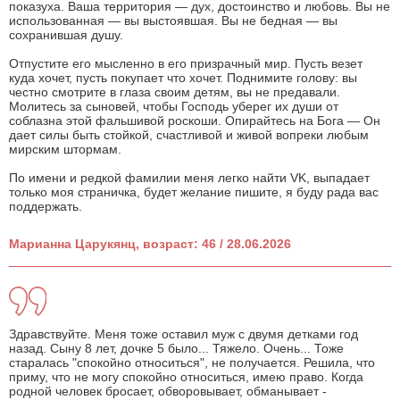
показуха. Ваша территория — дух, достоинство и любовь. Вы не
использованная — вы выстоявшая. Вы не бедная — вы
сохранившая душу.
Отпустите его мысленно в его призрачный мир. Пусть везет
куда хочет, пусть покупает что хочет. Поднимите голову: вы
честно смотрите в глаза своим детям, вы не предавали.
Молитесь за сыновей, чтобы Господь уберег их души от
соблазна этой фальшивой роскоши. Опирайтесь на Бога — Он
дает силы быть стойкой, счастливой и живой вопреки любым
мирским штормам.
По имени и редкой фамилии меня легко найти VK, выпадает
только моя страничка, будет желание пишите, я буду рада вас
поддержать.
Марианна Царукянц, возраст: 46 / 28.06.2026
Здравствуйте. Меня тоже оставил муж с двумя детками год
назад. Сыну 8 лет, дочке 5 было... Тяжело. Очень... Тоже
старалась "спокойно относиться", не получается. Решила, что
приму, что не могу спокойно относиться, имею право. Когда
родной человек бросает, обворовывает, обманывает -