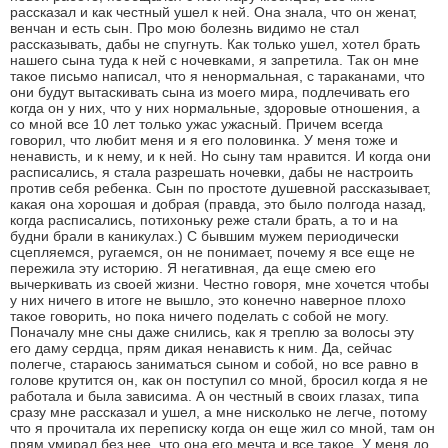
рассказал и как честный ушел к ней. Она знала, что он женат,
венчан и есть сын. Про мою болезнь видимо не стал
рассказывать, дабы не спугнуть. Как только ушел, хотел брать
нашего сына туда к ней с ночевками, я запретила. Так он мне
такое письмо написал, что я ненормальная, с тараканами, что
они будут вытаскивать сына из моего мира, подлечивать его
когда он у них, что у них нормальные, здоровые отношения, а
со мной все 10 лет только ужас ужасный. Причем всегда
говорил, что любит меня и я его половинка. У меня тоже и
ненависть, и к нему, и к ней. Но сыну там нравится. И когда они
расписались, я стала разрешать ночевки, дабы не настроить
против себя ребенка. Сын по простоте душевной рассказывает,
какая она хорошая и добрая (правда, это было полгода назад,
когда расписались, потихоньку реже стали брать, а то и на
будни брали в каникулах.) С бывшим мужем периодически
сцепляемся, ругаемся, он не понимает, почему я все еще не
пережила эту историю. Я негативная, да еще смею его
вычеркивать из своей жизни. Честно говоря, мне хочется чтобы
у них ничего в итоге не вышло, это конечно наверное плохо
такое говорить, но пока ничего поделать с собой не могу.
Поначалу мне сны даже снились, как я треплю за волосы эту
его даму сердца, прям дикая ненависть к ним. Да, сейчас
полегче, стараюсь заниматься сыном и собой, но все равно в
голове крутится он, как он поступил со мной, бросил когда я не
работала и была зависима. А он честный в своих глазах, типа
сразу мне рассказал и ушел, а мне нисколько не легче, потому
что я прочитала их переписку когда он еще жил со мной, там он
прям умирал без нее, что она его мечта и все такое. У меня до