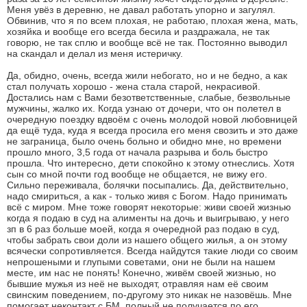
Меня увёз в деревню, не давал работать упорно и загулял.
Обвинив, что я по всем плохая, не работаю, плохая жена, мать,
хозяйка и вообще его всегда бесила и раздражала, не так
говорю, не так сплю и вообще всё не так. Постоянно выводил
на скандал и делал из меня истеричку.
Да, обидно, очень, всегда жили небогато, но и не бедно, а как
стал получать хорошо - жена стала старой, некрасивой.
Достались нам с Вами безответственные, слабые, безвольные
мужчины, жалко их. Когда узнаю от дочери, что он полетел в
очередную поездку вдвоём с очень молодой новой любовницей
да ещё туда, куда я всегда просила его меня свозить и это даже
не заграница, было очень больно и обидно мне, но времени
прошло много, 3,5 года от начала разрыва и боль быстро
прошла. Что интересно, дети спокойно к этому отнеслись. Хотя
сын со мной почти год вообще не общается, не вижу его.
Сильно переживала, болячки посыпались. Да, действительно,
надо смириться, а как - только живя с Богом. Надо принимать
всё с миром. Мне тоже говорят некоторые: живи своей жизнью
когда я подаю в суд на алименты на дочь и выигрываю, у него
зп в 6 раз больше моей, когда я очередной раз подаю в суд,
чтобы забрать свои доли из нашего общего жилья, а он этому
всячески сопротивляется. Всегда найдутся такие люди со своим
непрошеными и глупыми советами, они не были на нашем
месте, им нас не понять! Конечно, живём своей жизнью, но
бывшие мужья из неё не выходят, отравляя нам её своим
свинским поведением, по-другому это никак не назовёшь. Мне
помогает неконтакт с БМ, полный не получается по его