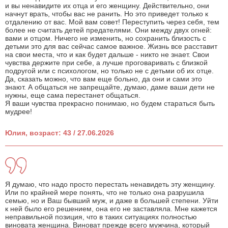
и вы ненавидите их отца и его женщину. Действительно, они
начнут врать, чтобы вас не ранить. Но это приведет только к
отдалению от вас. Мой вам совет! Переступить через себя, тем
более не считать детей предателями. Они между двух огней:
вами и отцом. Ничего не изменить, но сохранить близость с
детьми это для вас сейчас самое важное. Жизнь все расставит
на свои места, что и как будет дальше - никто не знает. Свои
чувства держите при себе, а лучше проговаривать с близкой
подругой или с психологом, но только не с детьми об их отце.
Да, сказать можно, что вам еще больно, да они и сами это
знают. А общаться не запрещайте, думаю, даме ваши дети не
нужны, еще сама перестанет общаться.
Я ваши чувства прекрасно понимаю, но будем стараться быть
мудрее!
Юлия, возраст: 43 / 27.06.2026
Я думаю, что надо просто перестать ненавидеть эту женщину.
Или по крайней мере понять, что не только она разрушила
семью, но и Ваш бывший муж, и даже в большей степени. Уйти
к ней было его решением, она его не заставляла. Мне кажется
неправильной позиция, что в таких ситуациях полностью
виновата женщина. Виноват прежде всего мужчина, который