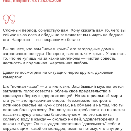
Яна, возраст: 43 / 28.06.2026
Сложный период, сочувствую вам. Хочу сказать вам то, чего вы
сейчас из-за слез и обиды не замечаете: вы ничуть не беднее
его. Напротив — вы несравнимо богаче.
Вы пишете, что вам "нечем крыть" его загородные дома и
заграничные поездки. Поверьте, вам есть чем крыть. У вас есть
то, что не купишь ни за какие миллионы — чистая совесть,
честность и подлинная, жертвенная любовь.
Давайте посмотрим на ситуацию через другой, духовный
камертон:
Его "полная чаша" — это иллюзия. Ваш бывший муж пытается
заглушить голос совести и облечь свое предательство в
красивую обертку из дорогих вещей. Но материальный мир и
статус — это призрачная опора. Невозможно построить
истинное счастье на чужих слезах, на обмане и на том, что ты
оставил больную жену. Это ловушка потребления: он пытается
насытить душу внешним благополучием, но это как пить
соленую воду в жажду — сколько ни пей, удовлетворения и
покоя не будет. Он вынужден постоянно "доказывать" себе и
окружающим, какой он молодец, именно потому, что внутри у