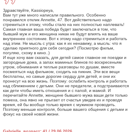
Здравствуйте, Kassiopeya,
Вам тут уже много написали правильного. Особенно
понравился отклик Annette, 47. Вот действительно надо
стремиться к этому, чтобы стало на них полностью наплевать!
Самая главная ваша победа будет заключаться в том, что
бывший муж и его женщина никак не будут влиять на ваше
внутреннее состояние. Вот к этому надо стремиться и работать
над этим. Не мысль с утра: как я их ненавижу, а мысль: что я
сделаю приятного для себя сегодня? (Посмотрю фильм,
погуляю, схожу в кино..)
И еще хочу вам сказать, для детей самое главное не поездки и
загородные дома, а запах маминых блинов по воскресеньям
утром, обнимания и теплые разговоры по душам, вместе
посмеяться над фильмом, сходить на пикник. Эти все вещи
бесплатны, но самые дорогие сердцу для детей, и они их
пронесут на всю жизнь. Поэтому: ослабить контроль и работать
над сближением с детьми. Они не предатели, а подстраиваются
как дети чтобы иметь отношения и с папой, и мамой. И
перечитайте Annette, женщине бывшего мужа ваши дети только
помеха, она явно не прыгает от счастья увидев их и проводя
время, ей бы вообще только время с мужиком проводить.
Поэтому меньше контроля, больше вашего общения с детьми и
фокус на своей новой жизни.
Gabrielle, возраст: 41 / 29.06.2026