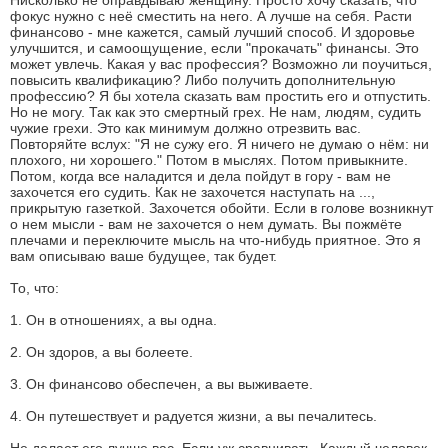
Нисколько не оправдываю женщину. Просто хочу сказать, что
фокус нужно с неё сместить на него. А лучше на себя. Расти
финансово - мне кажется, самый лучший способ. И здоровье
улучшится, и самоощущение, если "прокачать" финансы. Это
может увлечь. Какая у вас профессия? Возможно ли поучиться,
повысить квалификацию? Либо получить дополнительную
профессию? Я бы хотела сказать вам простить его и отпустить.
Но не могу. Так как это смертный грех. Не нам, людям, судить
чужие грехи. Это как минимум должно отрезвить вас.
Повторяйте вслух: "Я не сужу его. Я ничего не думаю о нём: ни
плохого, ни хорошего." Потом в мыслях. Потом привыкните.
Потом, когда все наладится и дела пойдут в гору - вам не
захочется его судить. Как не захочется наступать на ...,
прикрытую газеткой. Захочется обойти. Если в голове возникнут
о нем мысли - вам не захочется о нем думать. Вы пожмёте
плечами и переключите мысль на что-нибудь приятное. Это я
вам описываю ваше будущее, так будет.
То, что:
1. Он в отношениях, а вы одна.
2. Он здоров, а вы болеете.
3. Он финансово обеспечен, а вы выживаете.
4. Он путешествует и радуется жизни, а вы печалитесь.