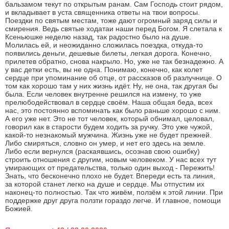
бальзамом текут по открытым ранам. Сам Господь стоит рядом,
и вкладывает в уста священника ответы на твои вопросы.
Поездки по святым местам, тоже дают огромный заряд силы и
смирения. Ведь святые ходатаи наши перед Богом. Я слетала к
Ксеньюшке неделю назад, так радостно было на душе.
Молилась ей, и неожиданно сложилась поездка, откуда-то
появились деньги, дешевые билеты, легкая дорога. Конечно,
прилетев обратно, снова накрыло. Но, уже не так безнадежно. А
у вас детки есть, вы не одна. Понимаю, конечно, как колет
сердце при упоминание об отце, от рассказов об разлучнице. О
том как хорошо там у них жизнь идёт. Ну, не она, так другая бы
была. Если человек внутренне решился на измену, то уже
прелюбодействовал в сердце своём. Наша общая беда, всех
нас, это постоянно вспоминать как было раньше хорошо с ним.
А его уже нет. Это не тот человек, который обнимал, целовал,
говорил как в старости будем ходить за ручку. Это уже чужой,
какой-то незнакомый мужчина. Жизнь уже не будет прежней.
Либо смиряться, словно он умер, и нет его здесь на земле.
Либо если вернулся (раскаявшись, осознав свою ошибку)
строить отношения с другим, новым человеком. У нас всех тут
умирающих от предательства, только один выход - Пережить!
Знать, что бесконечно плохо не будет. Впереди есть та линия,
за которой станет легко на душе и сердце. Мы отпустим их
наконец-то полностью. Так что живём, ползём к этой линии. При
поддержке друг друга ползти гораздо легче. И главное, помощи
Божией.