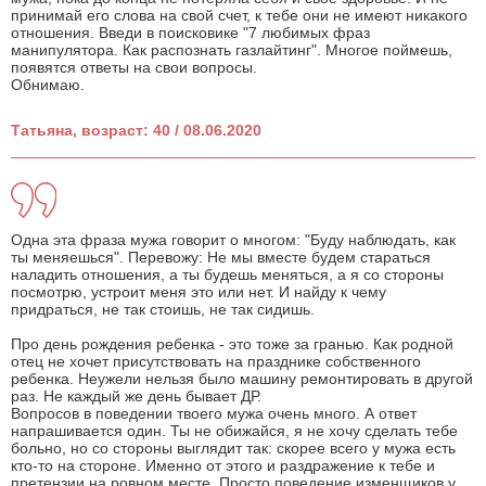
принимай его слова на свой счет, к тебе они не имеют никакого
отношения. Введи в поисковике "7 любимых фраз
манипулятора. Как распознать газлайтинг". Многое поймешь,
появятся ответы на свои вопросы.
Обнимаю.
Татьяна, возраст: 40 / 08.06.2020
Одна эта фраза мужа говорит о многом: "Буду наблюдать, как
ты меняешься". Перевожу: Не мы вместе будем стараться
наладить отношения, а ты будешь меняться, а я со стороны
посмотрю, устроит меня это или нет. И найду к чему
придраться, не так стоишь, не так сидишь.
Про день рождения ребенка - это тоже за гранью. Как родной
отец не хочет присутствовать на празднике собственного
ребенка. Неужели нельзя было машину ремонтировать в другой
раз. Не каждый же день бывает ДР.
Вопросов в поведении твоего мужа очень много. А ответ
напрашивается один. Ты не обижайся, я не хочу сделать тебе
больно, но со стороны выглядит так: скорее всего у мужа есть
кто-то на стороне. Именно от этого и раздражение к тебе и
претензии на ровном месте. Просто поведение изменщиков у