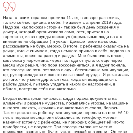
Ната, с таким тираном прожила 11 лет, в январе развелись,
только сейчас пришла в себя. Не живем с апреля 2019 года.
Надо же, как похожи истории - так же был день рождения у
дочери, который организовала сама, отец приехал на
торжество, из-за ерунды психанул (нормальные люди на это
внимание не обращают) и уехал. Дальше такое началось,
рассказывать не буду, мерзко. В итоге, с ребенком оказались на
улице, жилье снимаем, когда немного пришла в себя, подала на
алименты, после на развод и раздел. Мне было очень плохо,
как ломка у наркомана, через полгода отпустило, еще через
месяц муж решил, что пора воссоединиться, а я вдруг поняла,
что последние пять лет жила в аду - бесконечные манипуляции,
ор, рукоприкладство и все это из-за такой ерунды. Я докатилась
до того, что у меня дергался глаз, когда он возвращался с
работы домой, пытаясь угадать в каком он настроении, в
общем, потеряла себя окончательно.
Вторая волна грязи началась, когда подала документы на
алименты и раздел имущества, посыпались угрозы, на машине
пытался наехать, «крыша» окончательно съехала, борюсь.
Так же досталось ребенку, манипуляции перешли на нее. Ей 10
лет, в первые месяцы они общались по телефону, «отец»
назначит встречу с ребенком, не приходит, обещает ей что-то
приобрести, не покупает. При последнем звонке честно
признался, звонить не будет, устал, пускай она звонит. Он живет