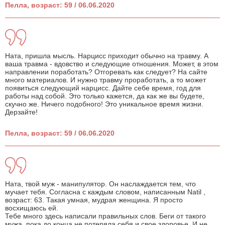
Пелла, возраст: 59 / 06.06.2020
Ната, пришла мысль. Нарцисс приходит обычно на травму. А
ваша травма - вдовство и следующие отношения. Может, в этом
направлении поработать? Отгоревать как следует? На сайте
много материалов. И нужно травму проработать, а то может
появиться следующий нарцисс. Дайте себе время, год для
работы над собой. Это только кажется, да как же вы будете,
скучно же. Ничего подобного! Это уникальное время жизни.
Дерзайте!
Пелла, возраст: 59 / 06.06.2020
Ната, твой муж - манипулятор. Он наслаждается тем, что
мучает тебя. Согласна с каждым словом, написанным Natil ,
возраст: 63. Такая умная, мудрая женщина. Я просто
восхищаюсь ей.
Тебе много здесь написали правильных слов. Беги от такого
мужа, пока до конца не потеряла себя и свое здоровье. И не