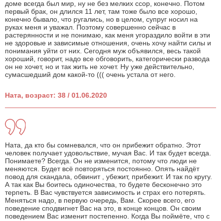
доме всегда был мир, ну не без мелких ссор, конечно. Потом
первый брак, он длился 11 лет, там тоже было все хорошо,
конечно бывало, что ругались, но в целом, супруг носил на
руках меня и уважал. Поэтому совершенно сейчас в
растерянности и не понимаю, как меня угораздило войти в эти
не здоровые и зависимые отношения, очень хочу найти силы и
понимания уйти от них. Сегодня муж объявился, весь такой
хороший, говорит, надо все обговорить, категорически развода
он не хочет, но и так жить не хочет. Ну уже действительно,
сумасшедший дом какой-то ((( очень устала от него.
Ната, возраст: 38 / 01.06.2020
Ната, да кто бы сомневался, что он прибежит обратно. Этот
человек получает удовольствие, мучая Вас. И так будет всегда.
Понимаете? Всегда. Он не изменится, потому что люди не
меняются. Будет всё повторяться постоянно. Опять найдёт
повод для скандала, обвинит , убежит, прибежит. И так по кругу.
А так как Вы боитесь одиночества, то будете бесконечно это
терпеть. В Вас чувствуется зависимость и страх его потерять.
Меняться надо, в первую очередь, Вам. Скорее всего, его
поведение сподвигнет Вас на это, в конце концов. Он своим
поведением Вас изменит постепенно. Когда Вы поймёте, что с