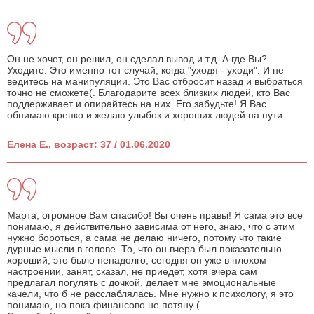
Он не хочет, он решил, он сделал вывод и т.д. А где Вы?
Уходите. Это именно тот случай, когда "уходя - уходи". И не
ведитесь на манипуляции. Это Вас отбросит назад и выбраться
точно не сможете(. Благодарите всех близких людей, кто Вас
поддерживает и опирайтесь на них. Его забудьте! Я Вас
обнимаю крепко и желаю улыбок и хороших людей на пути.
Елена Е., возраст: 37 / 01.06.2020
Марта, огромное Вам спасибо! Вы очень правы! Я сама это все
понимаю, я действительно зависима от него, знаю, что с этим
нужно бороться, а сама не делаю ничего, потому что такие
дурные мысли в голове. То, что он вчера был показательно
хороший, это было ненадолго, сегодня он уже в плохом
настроении, занят, сказал, не приедет, хотя вчера сам
предлагал погулять с дочкой, делает мне эмоциональные
качели, что б не расслаблялась. Мне нужно к психологу, я это
понимаю, но пока финансово не потяну ( .