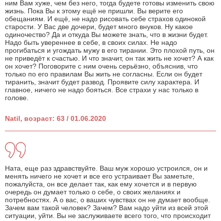
ним Вам хуже, чем без него, тогда будете готовы изменить свою
жизнь. Пока Вы к этому ещё не пришли. Вы верите его
обещаниям. И ещё, не надо рисовать себе страхов одинокой
старости. У Вас две дочери, будет много внуков. Ну какое
одиночество? Да и откуда Вы можете знать, что в жизни будет.
Надо быть увереннее в себе, в своих силах. Не надо
прогибаться и угождать мужу в его тирании. Это плохой путь, он
не приведёт к счастью. И что значит, он так жить не хочет? А как
он хочет? Поговорите с ним очень серьёзно, объяснив, что
только по его правилам Вы жить не согласны. Если он будет
тиранить, значит будет развод. Проявите силу характера. И
главное, ничего не надо бояться. Все страхи у нас только в
голове.
Natil, возраст: 63 / 01.06.2020
Ната, еще раз здравствуйте. Ваш муж хорошо устроился, он и
менять ничего не хочет и все его устраивает Вы заметьте,
пожалуйста, он все делает так, как ему хочется и в первую
очередь он думает только о себе, о своих желаниях и
потребностях. А о вас, о ваших чувствах он не думает вообще.
Зачем вам такой человек? Зачем? Вам надо уйти из всей этой
ситуации, уйти. Вы не заслуживаете всего того, что происходит