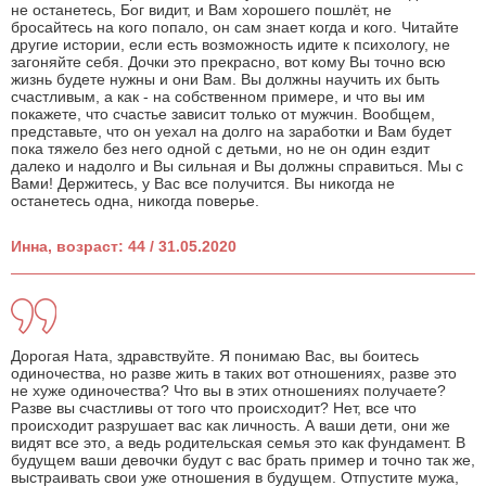
не останетесь, Бог видит, и Вам хорошего пошлёт, не
бросайтесь на кого попало, он сам знает когда и кого. Читайте
другие истории, если есть возможность идите к психологу, не
загоняйте себя. Дочки это прекрасно, вот кому Вы точно всю
жизнь будете нужны и они Вам. Вы должны научить их быть
счастливым, а как - на собственном примере, и что вы им
покажете, что счастье зависит только от мужчин. Вообщем,
представьте, что он уехал на долго на заработки и Вам будет
пока тяжело без него одной с детьми, но не он один ездит
далеко и надолго и Вы сильная и Вы должны справиться. Мы с
Вами! Держитесь, у Вас все получится. Вы никогда не
останетесь одна, никогда поверье.
Инна, возраст: 44 / 31.05.2020
Дорогая Ната, здравствуйте. Я понимаю Вас, вы боитесь
одиночества, но разве жить в таких вот отношениях, разве это
не хуже одиночества? Что вы в этих отношениях получаете?
Разве вы счастливы от того что происходит? Нет, все что
происходит разрушает вас как личность. А ваши дети, они же
видят все это, а ведь родительская семья это как фундамент. В
будущем ваши девочки будут с вас брать пример и точно так же,
выстраивать свои уже отношения в будущем. Отпустите мужа,