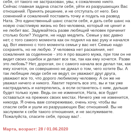
себя, от такого не застрахован, увы, к сожалению никто.
Сейчас главная задача спасти себя, уйти из разрушающих Вас
отношений. Принять решение, и не отступать от него. Без
сомнений и сожалений поставить точку и подать на развод
Ната. Это единственный шанс спасти себя, и дать себе шанс на
новую счастливую жизнь но без человека, который не ценит и
не любит вас. Задумайтесь разве любящий человек причинит
столько боли? Уходите, не надо медлить. Семьи у вас давно
нет, с того самого момента как он поднял на вас руку и начался
ад. Вот именно с того момента семьи у вас нет. Семью надо
сохранять, но не любую. У человека нет раскаяния, нет
сожаления за содеянное - это я про вашего мужа, при том он не
видит своих ошибок и делает все так, так как ему хочется. Разве
это любовь? Нет, дорогая, он с самого начала все делал так, как
ему хочется, он совершенно не думал о том, чего хотите Вы. А
так любящие люди себя не ведут, он уважают друг друга,
уважают все то, что дорого любимому человеку. А он же не
уважал ничего и никого. Хватит терпеть все это, вы и так уже
настрадались и натерпелись, а если останетесь с ним, дальше
будет только хуже. Ведь он не изменится, Ната, все будет
оставаться на прежних своих местах. Ничего уже не изменится,
никогда. Я очень вам сопереживаю, очень хочу, чтобы вы
спасли себя и ушли из разрушающих Вас отношений. Вы не
заслужили к себе такого отношения, и не заслуживаете.
Пожалуйста, спасите себя, прошу вас! .
Марта, возраст: 28 / 01.06.2020