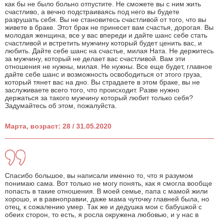
как бы не было больно отпустите. Не сможете вы с ним жить
счастливо, а вечно подстраиваясь под него вы будете
разрушать себя. Вы не становитесь счастливой от того, что вы
живете в браке. Этот брак не принесет вам счастья, дорогая. Вы
молодая женщина, все у вас впереди и дайте шанс себе стать
счастливой и встретить мужчину который будет ценить вас, и
любить. Дайте себе шанс на счастье, милая Ната. Не держитесь
за мужчину, который не делает вас счастливой. Вам эти
отношения не нужны, милая. Не нужны. Все еще будет, главное
дайте себе шанс и возможность освободиться от этого груза,
который тянет вас на дно. Вы страдаете в этом браке, вы не
заслуживаете всего того, что происходит. Разве нужно
держаться за такого мужчину который любит только себя?
Задумайтесь об этом, пожалуйста.
Марта, возраст: 28 / 31.05.2020
Спасибо большое, вы написали именно то, что я разумом
понимаю сама. Вот только не могу понять, как я смогла вообще
попасть в такие отношения. В моей семье, папа с мамой жили
хорошо, и в равноправии, даже мама чуточку главней была, но
отец, к сожалению умер. Так же и дедушка мои с бабушкой с
обеих сторон, то есть, я росла окружена любовью, и у нас в