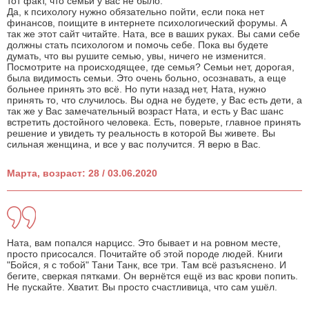
тот факт, что семьи у вас не было.
Да, к психологу нужно обязательно пойти, если пока нет
финансов, поищите в интернете психологический форумы. А
так же этот сайт читайте. Ната, все в ваших руках. Вы сами себе
должны стать психологом и помочь себе. Пока вы будете
думать, что вы рушите семью, увы, ничего не изменится.
Посмотрите на происходящее, где семья? Семьи нет, дорогая,
была видимость семьи. Это очень больно, осознавать, а еще
больнее принять это всё. Но пути назад нет, Ната, нужно
принять то, что случилось. Вы одна не будете, у Вас есть дети, а
так же у Вас замечательный возраст Ната, и есть у Вас шанс
встретить достойного человека. Есть, поверьте, главное принять
решение и увидеть ту реальность в которой Вы живете. Вы
сильная женщина, и все у вас получится. Я верю в Вас.
Марта, возраст: 28 / 03.06.2020
Ната, вам попался нарцисс. Это бывает и на ровном месте,
просто присосался. Почитайте об этой породе людей. Книги
"Бойся, я с тобой" Тани Танк, все три. Там всё разъяснено. И
бегите, сверкая пятками. Он вернётся ещё из вас крови попить.
Не пускайте. Хватит. Вы просто счастливица, что сам ушёл.