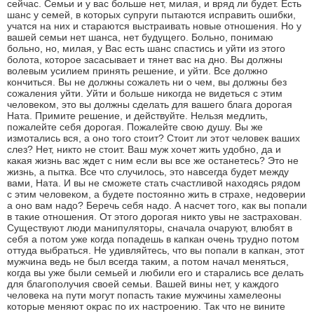
сейчас. Семьи и у вас больше нет, милая, и вряд ли будет. Есть
шанс у семей, в которых супруги пытаются исправить ошибки,
учатся на них и стараются выстраивать новые отношения. Но у
вашей семьи нет шанса, нет будущего. Больно, понимаю
больно, но, милая, у Вас есть шанс спастись и уйти из этого
болота, которое засасывает и тянет вас на дно. Вы должны
волевым усилием принять решение, и уйти. Все должно
кончиться. Вы не должны сожалеть ни о чем, вы должны без
сожаления уйти. Уйти и больше никогда не видеться с этим
человеком, это вы должны сделать для вашего блага дорогая
Ната. Примите решение, и действуйте. Нельзя медлить,
пожалейте себя дорогая. Пожалейте свою душу. Вы же
измотались вся, а оно того стоит? Стоит ли этот человек ваших
слез? Нет, никто не стоит. Ваш муж хочет жить удобно, да и
какая жизнь вас ждет с ним если вы все же останетесь? Это не
жизнь, а пытка. Все что случилось, это навсегда будет между
вами, Ната. И вы не сможете стать счастливой находясь рядом
с этим человеком, а будете постоянно жить в страхе, недоверии
а оно вам надо? Беречь себя надо. А насчет того, как вы попали
в такие отношения. От этого дорогая никто увы не застрахован.
Существуют люди манипуляторы, сначала очаруют, влюбят в
себя а потом уже когда попадешь в капкан очень трудно потом
оттуда выбраться. Не удивляйтесь, что вы попали в капкан, этот
мужчина ведь не был всегда таким, а потом начал меняться,
когда вы уже были семьей и любили его и старались все делать
для благополучия своей семьи. Вашей вины нет, у каждого
человека на пути могут попасть такие мужчины хамелеоны
которые меняют окрас по их настроению. Так что не вините