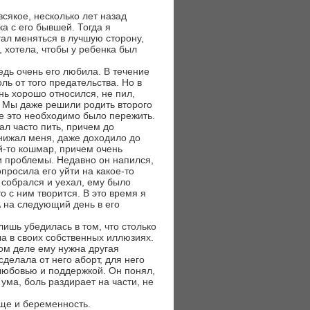
всякое, несколько лет назад
а с его бывшей. Тогда я
тал меняться в лучшую сторону,
, хотела, чтобы у ребенка был
ведь очень его любила. В течение
ль от того предательства. Но в
нь хорошо относился, не пил,
. Мы даже решили родить второго
се это необходимо было пережить.
ал часто пить, причем до
унижал меня, даже доходило до
й-то кошмар, причем очень
 и проблемы. Недавно он напился,
просила его уйти на какое-то
 собрался и уехал, ему было
о с ним творится. В это время я
А на следующий день в его
лишь убедилась в том, что столько
а в своих собственных иллюзиях.
ом деле ему нужна другая
сделала от него аборт, для него
 любовью и поддержкой. Он понял,
с ума, боль раздирает на части, не
еще и беременность.