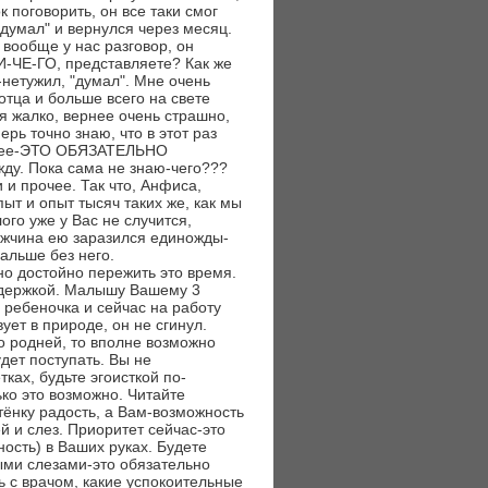
 поговорить, он все таки смог
одумал" и вернулся через месяц.
 вообще у нас разговор, он
 НИ-ЧЕ-ГО, представляете? Как же
л-нетужил, "думал". Мне очень
отца и больше всего на свете
бя жалко, вернее очень страшно,
ерь точно знаю, что в этот раз
жаснее-ЭТО ОБЯЗАТЕЛЬНО
ду. Пока сама не знаю-чего???
 и прочее. Так что, Анфиса,
т и опыт тысяч таких же, как мы
го уже у Вас не случится,
ужчина ею заразился единожды-
альше без него.
но достойно пережить это время.
оддержкой. Малышу Вашему 3
е ребеночка и сейчас на работу
ует в природе, он не сгинул.
о родней, то вполне возможно
удет поступать. Вы не
тках, будьте эгоисткой по-
ько это возможно. Читайте
тёнку радость, а Вам-возможность
й и слез. Приоритет сейчас-это
ость) в Ваших руках. Будете
ыми слезами-это обязательно
ь с врачом, какие успокоительные