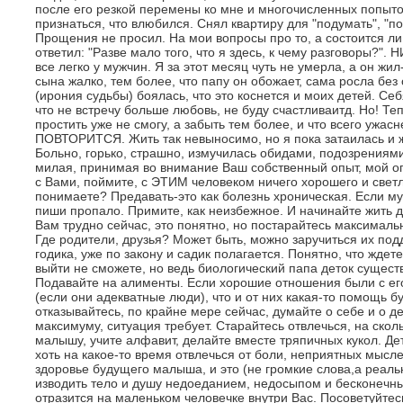
после его резкой перемены ко мне и многочисленных попыток
признаться, что влюбился. Снял квартиру для "подумать", "п
Прощения не просил. На мои вопросы про то, а состоится ли
ответил: "Разве мало того, что я здесь, к чему разговоры?".
все легко у мужчин. Я за этот месяц чуть не умерла, а он жи
сына жалко, тем более, что папу он обожает, сама росла без 
(ирония судьбы) боялась, что это коснется и моих детей. Се
что не встречу больше любовь, не буду счастливаитд. Но! Теп
простить уже не смогу, а забыть тем более, и что всего у
ПОВТОРИТСЯ. Жить так невыносимо, но я пока затаилась и ж
Больно, горько, страшно, измучилась обидами, подозрениями
милая, принимая во внимание Ваш собственный опыт, мой опы
с Вами, поймите, с ЭТИМ человеком ничего хорошего и светло
понимаете? Предавать-это как болезнь хроническая. Если м
пиши пропало. Примите, как неизбежное. И начинайте жить д
Вам трудно сейчас, это понятно, но постарайтесь максималь
Где родители, друзья? Может быть, можно заручиться их п
годика, уже по закону и садик полагается. Понятно, что ждет
выйти не сможете, но ведь биологический папа деток существ
Подавайте на алименты. Если хорошие отношения были с ег
(если они адекватные люди), что и от них какая-то помощь б
отказывайтесь, по крайне мере сейчас, думайте о себе и о де
максимуму, ситуация требует. Старайтесь отвлечься, на скол
малышу, учите алфавит, делайте вместе тряпичных кукол. Де
хоть на какое-то время отвлечься от боли, неприятных мысле
здоровье будущего малыша, и это (не громкие слова,а реальн
изводить тело и душу недоеданием, недосыпом и бесконечн
отразится на маленьком человечке внутри Вас. Посоветуйтес