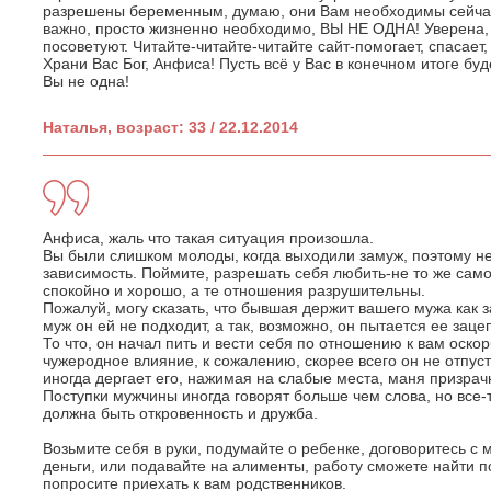
разрешены беременным, думаю, они Вам необходимы сейчас. 
важно, просто жизненно необходимо, ВЫ НЕ ОДНА! Уверена, 
посоветуют. Читайте-читайте-читайте сайт-помогает, спасает, 
Храни Вас Бог, Анфиса! Пусть всё у Вас в конечном итоге бу
Вы не одна!
Наталья, возраст: 33 / 22.12.2014
Анфиса, жаль что такая ситуация произошла.
Вы были слишком молоды, когда выходили замуж, поэтому не
зависимость. Поймите, разрешать себя любить-не то же само
спокойно и хорошо, а те отношения разрушительны.
Пожалуй, могу сказать, что бывшая держит вашего мужа как 
муж он ей не подходит, а так, возможно, он пытается ее зацеп
То что, он начал пить и вести себя по отношению к вам оско
чужеродное влияние, к сожалению, скорее всего он не отпусти
иногда дергает его, нажимая на слабые места, маня призрач
Поступки мужчины иногда говорят больше чем слова, но все
должна быть откровенность и дружба.
Возьмите себя в руки, подумайте о ребенке, договоритесь с
деньги, или подавайте на алименты, работу сможете найти 
попросите приехать к вам родственников.