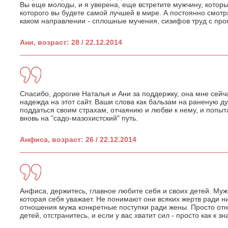
Вы еще молоды, и я уверена, еще встретите мужчину, которы
которого вы будете самой лучшей в мире. А постоянно смот
каком направлении - сплошные мучения, сизифов труд с про
Ани, возраст: 28 / 22.12.2014
Спасибо, дорогие Наталья и Ани за поддержку, она мне сей
надежда на этот сайт. Ваши слова как бальзам на раненую ду
поддаться своим страхам, отчаянию и любви к нему, и попыт
вновь на "садо-мазохистский" путь.
Анфиса, возраст: 26 / 22.12.2014
Анфиса, держитесь, главное любите себя и своих детей. Му
которая себя уважает. Не понимают они всяких жертв ради ни
отношения мужа конкретные поступки ради жены. Просто отно
детей, отстранитесь, и если у вас хватит сил - просто как к з