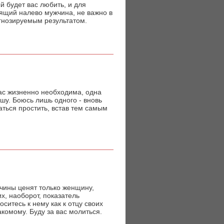
й будет вас любить, и для
рящий налево мужчина, не важно в
гнозируемым результатом.
час жизненно необходима, одна
шу. Боюсь лишь одного - вновь
аться простить, встав тем самым
жчины ценят только женщину,
х, наоборот, показатель
ситесь к нему как к отцу своих
накомому. Буду за вас молиться.