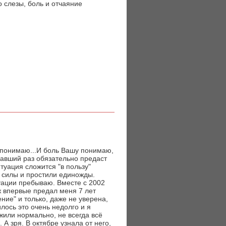
о слезы, боль и отчаяние
 понимаю...И боль Вашу понимаю,
редавший раз обязательно предаст
итуация сложится "в пользу"
е силы и простили единожды.
туации пребываю. Вместе с 2002
ж впервые предал меня 7 лет
ение" и только, даже не уверена,
лось это очень недолго и я
 жили нормально, не всегда всё
 А зря. В октябре узнала от него,