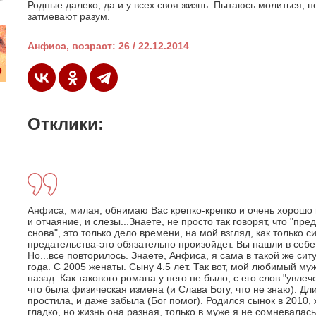
Родные далеко, да и у всех своя жизнь. Пытаюсь молиться, н
затмевают разум.
Анфиса, возраст: 26 / 22.12.2014
Отклики:
Анфиса, милая, обнимаю Вас крепко-крепко и очень хорошо
и отчаяние, и слезы...Знаете, не просто так говорят, что "п
снова", это только дело времени, на мой взгляд, как только с
предательства-это обязательно произойдет. Вы нашли в себ
Но...все повторилось. Знаете, Анфиса, я сама в такой же си
года. С 2005 женаты. Сыну 4.5 лет. Так вот, мой любимый му
назад. Как такового романа у него не было, с его слов "увлеч
что была физическая измена (и Слава Богу, что не знаю). Дли
простила, и даже забыла (Бог помог). Родился сынок в 2010,
гладко, но жизнь она разная, только в муже я не сомневалась.