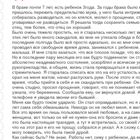
В браке почти 7 лет, есть ребенок 3года. За годы брака было 
пришлось пережить предательство мужа, у него была интрижк
собиралась разводиться, но он клялся, молил о прощении, с
уговаривал не разводиться. Я решила тогда сохранить семью
отец, тем более, что отец он хороший.
Было очень тяжело простить, но я старалась несколько лет, 
этих лет было много скандалов, во мне не утихала обида и бо
последние полгода было всё просто идеально, он ко мне оче
проводил все свободное время дома, занимался с ребенком
малыша. И мне стало казаться, что все плохое позади, что в
Но в последние пару месяцев его как будто подменили: он ст
абсолютно неадекватного состояния, оскорблял и всячески 
рукоприкладства, в общем, жизнь стала превращаться в како
стремительно. Я старалась списать все это на его усталость
орал на меня матом, начал распускать руки. После этого я по
время, чтобы прийти в себя и не скандалить при ребенке. Он
очень стыдно, просил прощения, говорил, что не понимает чт
узнала, что беременна. Сообщила ему, он вернулся домой. 
телефоне я увидела звонки его бывшей...
Меня как будто током ударило. Он стал оправдываться, но я 
лет сама себя обманывала. Никогда он не любил меня, я жил
Все это время он лишь пользовался моей любовью, а на сам
женщина, вот только он ей не нужен-она его бросила и даже 
это была настоящая трагедия, а тут я встретилась, со своей
что на этот раз я его не прощу, собрался и уехал. А я схожу 
могу поверить, что была такой дурой.
Как сейчас быть? Не знаю. Работы нет, сижу с ребенкои, да 