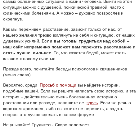
самых болезненных ситуаций в жизни человека. Выйти из этой
ситуации можно с душевной, психической травмой, часто с
физическими болезнями. А можно – духовно повзрослев и
окрепнув.
Как мы переживем расставание, зависит только от нас, от
нашего желания трезво взглянуть на себя и ситуацию, от наших
душевных усилий.
Если вы готовы трудиться над собой –
наш сайт непременно поможет вам пережить расставание и
стать лучше, сильнее
. То, что кажется бедой, может стать
ключом к новому счастью.
Прежде всего, почитайте беседы психологов и священников
(меню слева).
Вероятно, среди
Просьб о помощи
вы найдете истории,
подобные вашей. Если вы решите написать свою историю, и эта
история – действительно очень болезненная история о
расставании или разводе, напишите ее
здесь
. Если же речь о
коротком «романе», либо вы хотите не пережить, а задать
вопрос, это лучше сделать в нашем форуме.
Не унывайте! Трудитесь. Скоро полегчает…