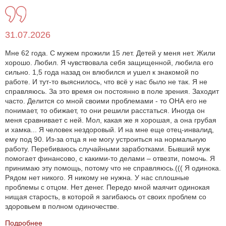
31.07.2026
Мне 62 года. С мужем прожили 15 лет. Детей у меня нет. Жили
хорошо. Любил. Я чувствовала себя защищенной, любила его
сильно. 1,5 года назад он влюбился и ушел к знакомой по
работе. И тут-то выяснилось, что всё у нас было не так. Я не
справляюсь. За это время он постоянно в поле зрения. Заходит
часто. Делится со мной своими проблемами - то ОНА его не
понимает, то обижает, то они решили расстаться. Иногда он
меня сравнивает с ней. Мол, какая же я хорошая, а она грубая
и хамка... Я человек нездоровый. И на мне еще отец-инвалид,
ему под 90. Из-за отца я не могу устроиться на нормальную
работу. Перебиваюсь случайными заработками. Бывший муж
помогает финансово, с какими-то делами – отвезти, помочь. Я
принимаю эту помощь, потому что не справляюсь.((( Я одинока.
Рядом нет никого. Я никому не нужна. У нас сплошные
проблемы с отцом. Нет денег. Передо мной маячит одинокая
нищая старость, в которой я загибаюсь от своих проблем со
здоровьем в полном одиночестве.
Подробнее