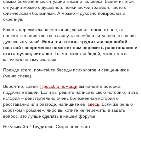
самых болезненных ситуаций в жизни человека. Выйти из этой
ситуации можно с душевной, психической травмой, часто с
физическими болезнями. А можно – духовно повзрослев и
окрепнув.
Как мы переживем расставание, зависит только от нас, от
нашего желания трезво взглянуть на себя и ситуацию, от наших
душевных усилий.
Если вы готовы трудиться над собой –
наш сайт непременно поможет вам пережить расставание и
стать лучше, сильнее
. То, что кажется бедой, может стать
ключом к новому счастью.
Прежде всего, почитайте беседы психологов и священников
(меню слева).
Вероятно, среди
Просьб о помощи
вы найдете истории,
подобные вашей. Если вы решите написать свою историю, и эта
история – действительно очень болезненная история о
расставании или разводе, напишите ее
здесь
. Если же речь о
коротком «романе», либо вы хотите не пережить, а задать
вопрос, это лучше сделать в нашем форуме.
Не унывайте! Трудитесь. Скоро полегчает…