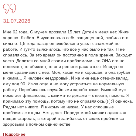
31.07.2026
Мне 62 года. С мужем прожили 15 лет. Детей у меня нет. Жили
хорошо. Любил. Я чувствовала себя защищенной, любила его
сильно. 1,5 года назад он влюбился и ушел к знакомой по
работе. И тут-то выяснилось, что всё у нас было не так. Я не
справляюсь. За это время он постоянно в поле зрения. Заходит
часто. Делится со мной своими проблемами - то ОНА его не
понимает, то обижает, то они решили расстаться. Иногда он
меня сравнивает с ней. Мол, какая же я хорошая, а она грубая
и хамка... Я человек нездоровый. И на мне еще отец-инвалид,
ему под 90. Из-за отца я не могу устроиться на нормальную
работу. Перебиваюсь случайными заработками. Бывший муж
помогает финансово, с какими-то делами – отвезти, помочь. Я
принимаю эту помощь, потому что не справляюсь.((( Я одинока.
Рядом нет никого. Я никому не нужна. У нас сплошные
проблемы с отцом. Нет денег. Передо мной маячит одинокая
нищая старость, в которой я загибаюсь от своих проблем со
здоровьем в полном одиночестве.
Подробнее