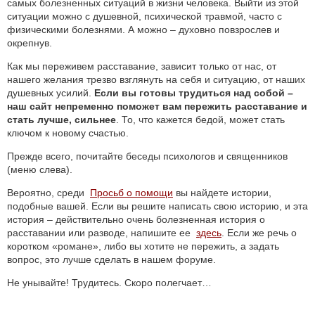
самых болезненных ситуаций в жизни человека. Выйти из этой
ситуации можно с душевной, психической травмой, часто с
физическими болезнями. А можно – духовно повзрослев и
окрепнув.
Как мы переживем расставание, зависит только от нас, от
нашего желания трезво взглянуть на себя и ситуацию, от наших
душевных усилий.
Если вы готовы трудиться над собой –
наш сайт непременно поможет вам пережить расставание и
стать лучше, сильнее
. То, что кажется бедой, может стать
ключом к новому счастью.
Прежде всего, почитайте беседы психологов и священников
(меню слева).
Вероятно, среди
Просьб о помощи
вы найдете истории,
подобные вашей. Если вы решите написать свою историю, и эта
история – действительно очень болезненная история о
расставании или разводе, напишите ее
здесь
. Если же речь о
коротком «романе», либо вы хотите не пережить, а задать
вопрос, это лучше сделать в нашем форуме.
Не унывайте! Трудитесь. Скоро полегчает…