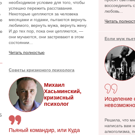
необходимое условие для того, чтобы
о
воссоединить с
успешно пережить расставание.
любовь...
Некоторые цепляются за человека
ю
месяцами и годами, пытаются вернуть
аю
Читать полнос
любимого, вернуть мужа, вернуть жену.
И до тех пор, пока они цепляются, —
ою
они мучаются, они застревают в этом
Если муж пье
состоянии...
Читать полностью
Советы кризисного психолога
Михаил
Хасьминский,
кризисный
Исцеление о
психолог
.
невозможно
5
Решила, что м
написать вам 
Пьяный командир, или Куда
алкоголизма, п