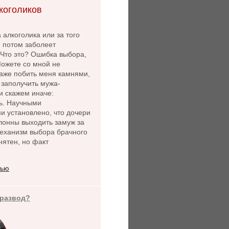
коголиков
 алкоголика или за того
й потом заболеет
 Что это? Ошибка выбора,
Можете со мной не
даже побить меня камнями,
- заполучить мужа-
и скажем иначе:
ь. Научными
и установлено, что дочери
лонны выходить замуж за
Механизм выбора брачного
нятен, но факт
тью
 развод?