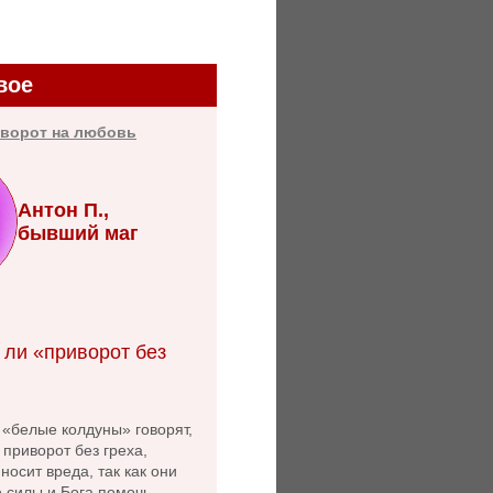
вое
иворот на любовь
Антон П.,
бывший маг
 ли «приворот без
 «белые колдуны» говорят,
 приворот без греха,
носит вреда, так как они
 силы и Бога помочь