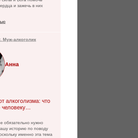
ердца и зажечь в них
тью
т. Муж-алкоголик
Анна
т алкоголизма: что
 человеку…
не обязательно нужно
нашу историю по поводу
оскольку именно эта тема