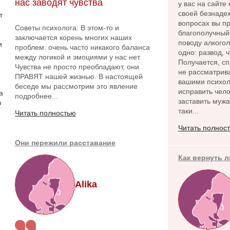
нас заводят чувства
у вас на сайте
своей безнадеж
т
вопросах вы пр
Советы психолога: В этом-то и
благополучный 
заключается корень многих наших
поводу алкого
и
проблем: очень часто никакого баланса
одно: развод, 
между логикой и эмоциями у нас нет.
Получается, сп
Чувства не просто преобладают, они
не рассматрива
ПРАВЯТ нашей жизнью. В настоящей
вашими психол
беседе мы рассмотрим это явление
исправить чело
а
подробнее...
заставить мужа
ю
таки...
Читать полностью
Читать полнос
Они пережили расставание
Как вернуть 
Alika