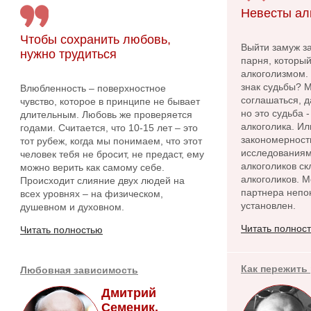
Невесты ал
Чтобы сохранить любовь,
Выйти замуж за
нужно трудиться
парня, которы
алкоголизмом.
знак судьбы? 
Влюбленность – поверхностное
соглашаться, 
чувство, которое в принципе не бывает
но это судьба 
длительным. Любовь же проверяется
алкоголика. Ил
годами. Считается, что 10-15 лет – это
закономерност
тот рубеж, когда мы понимаем, что этот
исследованиям
человек тебя не бросит, не предаст, ему
алкоголиков ск
можно верить как самому себе.
алкоголиков. 
Происходит слияние двух людей на
партнера непо
всех уровнях – на физическом,
установлен.
душевном и духовном.
Читать полнос
Читать полностью
Как пережить
Любовная зависимость
Дмитрий
Семеник,