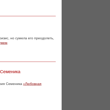
ризис, но сумела его преодолеть,
мужем
.
 Семеника
трия Семеника
«Любовная