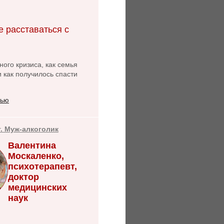
е расставаться с
ого кризиса, как семья
и как получилось спасти
тью
т. Муж-алкоголик
Валентина
Москаленко,
психотерапевт,
доктор
медицинских
наук