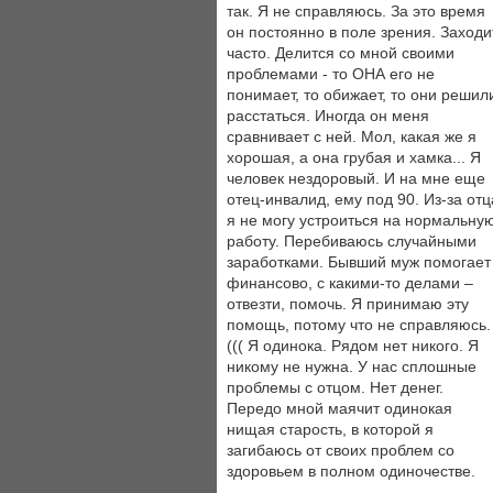
так. Я не справляюсь. За это время
он постоянно в поле зрения. Заходи
часто. Делится со мной своими
проблемами - то ОНА его не
понимает, то обижает, то они решил
расстаться. Иногда он меня
сравнивает с ней. Мол, какая же я
хорошая, а она грубая и хамка... Я
человек нездоровый. И на мне еще
отец-инвалид, ему под 90. Из-за отц
я не могу устроиться на нормальну
работу. Перебиваюсь случайными
заработками. Бывший муж помогает
финансово, с какими-то делами –
отвезти, помочь. Я принимаю эту
помощь, потому что не справляюсь.
((( Я одинока. Рядом нет никого. Я
никому не нужна. У нас сплошные
проблемы с отцом. Нет денег.
Передо мной маячит одинокая
нищая старость, в которой я
загибаюсь от своих проблем со
здоровьем в полном одиночестве.