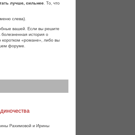
тать лучше, сильнее
. То, что
(меню слева).
обные вашей. Если вы решите
ь болезненная история о
 о коротком «романе», либо вы
ашем форуме.
одиночества
Ирины Рахимовой и Ирины