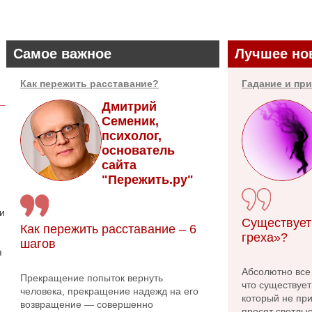
Самое важное
Лучшее но
Как пережить расставание?
Гадание и пр
Дмитрий
Семеник,
психолог,
основатель
сайта
"Пережить.ру"
 и
Существует
Как пережить расставание – 6
греха»?
шагов
я
Абсолютно все
Прекращение попыток вернуть
что существует
человека, прекращение надежд на его
который не при
возвращение — совершенно
просят светлые