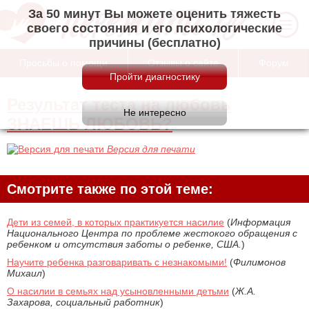
За 50 минут Вы можете оценить тяжесть
своего состояния и его психологические
причины (бесплатно)
Просьбы о помощи
Отзывы о сайте
Форум
Результат теста на любовь
ЗНАЕШЬ ЛЮБОВЬ?
Версия для печати
Смотрите также по этой теме:
Дети из семей, в которых практикуется насилие
(
Информация
Национального Центра по проблеме жестокого обращения с
ребенком и отсутствия заботы о ребенке, США.
)
Научите ребенка разговаривать с незнакомыми!
(
Филимонов
Михаил
)
О насилии в семьях над усыновленными детьми
(
Ж.А.
Захарова, социальный работник
)