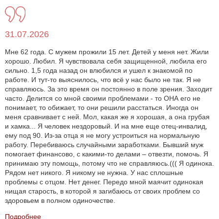
31.07.2026
Мне 62 года. С мужем прожили 15 лет. Детей у меня нет. Жили
хорошо. Любил. Я чувствовала себя защищенной, любила его
сильно. 1,5 года назад он влюбился и ушел к знакомой по
работе. И тут-то выяснилось, что всё у нас было не так. Я не
справляюсь. За это время он постоянно в поле зрения. Заходит
часто. Делится со мной своими проблемами - то ОНА его не
понимает, то обижает, то они решили расстаться. Иногда он
меня сравнивает с ней. Мол, какая же я хорошая, а она грубая
и хамка... Я человек нездоровый. И на мне еще отец-инвалид,
ему под 90. Из-за отца я не могу устроиться на нормальную
работу. Перебиваюсь случайными заработками. Бывший муж
помогает финансово, с какими-то делами – отвезти, помочь. Я
принимаю эту помощь, потому что не справляюсь.((( Я одинока.
Рядом нет никого. Я никому не нужна. У нас сплошные
проблемы с отцом. Нет денег. Передо мной маячит одинокая
нищая старость, в которой я загибаюсь от своих проблем со
здоровьем в полном одиночестве.
Подробнее