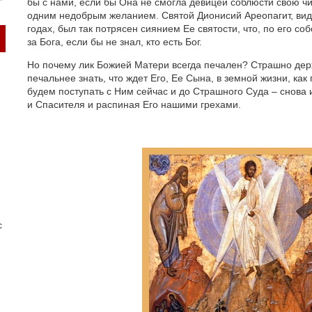
бы с нами, если бы Она не смогла девицей соблюсти свою чи
одним недобрым желанием. Святой Дионисий Ареопагит, ви
годах, был так потрясен сиянием Ее святости, что, по его с
за Бога, если бы не знал, кто есть Бог.
Но почему лик Божией Матери всегда печален? Страшно держ
печальнее знать, что ждет Его, Ее Сына, в земной жизни, как
будем поступать с Ним сейчас и до Страшного Суда – снова
и Спасителя и распиная Его нашими грехами.
с