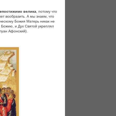
епостижимо велика
, потому что
ет вообразить. А мы знаем, что
еческому Божия Матерь никак не
 Божию, и Дух Святой укреплял
луан Афонский).