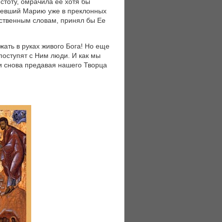
стоту, омрачила ее хотя бы
девший Марию уже в преклонных
обственным словам, принял бы Ее
ать в руках живого Бога! Но еще
 поступят с Ним люди. И как мы
 и снова предавая нашего Творца