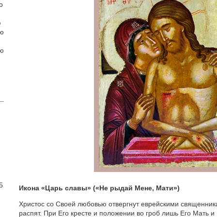
о
ю
аю
ою
.
5
Икона «Царь славы» («Не рыдай Мене, Мати»)
Христос со Своей любовью отвергнут еврейскими священника
распят. При Его кресте и положении во гроб лишь Его Мать и