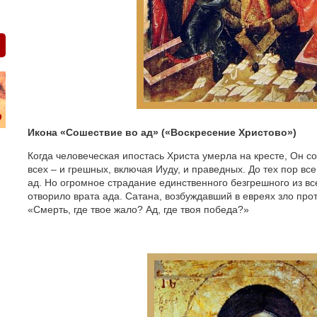
Икона «Сошествие во ад» («Воскресение Христово»)
Когда человеческая ипостась Христа умерла на кресте, Он со
всех – и грешных, включая Иуду, и праведных. До тех пор вс
ад. Но огромное страдание единственного безгрешного из вс
отворило врата ада. Сатана, возбуждавший в евреях зло про
«Смерть, где твое жало? Ад, где твоя победа?»