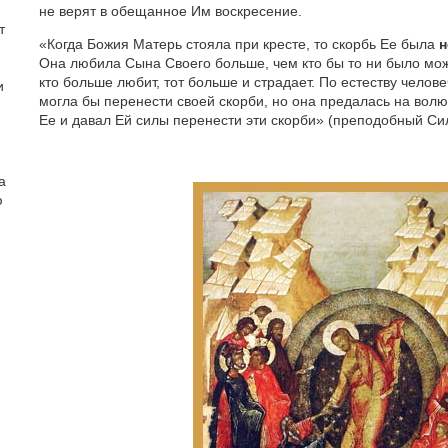
не верят в обещанное Им воскресение.
т
«Когда Божия Матерь стояла при кресте, то скорбь Ее была
н
Она любила Сына Своего больше, чем кто бы то ни было мож
кто больше любит, тот больше и страдает. По естеству челов
и
могла бы перенести своей скорби, но она предалась на волю
Ее и давал Ей силы перенести эти скорби» (преподобный Си
а
ю