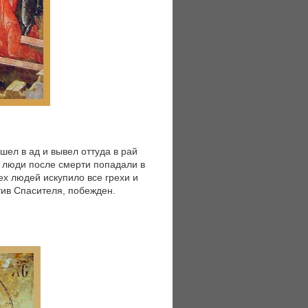
шел в ад и вывел оттуда в рай
е люди после смерти попадали в
ех людей искупило все грехи и
тив Спасителя, побежден.