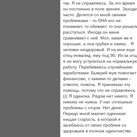
так. Я не справляюсь. За это время
он постоянно в поле зрения. Заходи
часто. Делится со мной своими
проблемами - то ОНА его не
понимает, то обижает, то они решил
расстаться. Иногда он меня
сравнивает с ней. Мол, какая же я
хорошая, а она грубая и хамка... Я
человек нездоровый. И на мне еще
отец-инвалид, ему под 90. Из-за отц
я не могу устроиться на нормальну
работу. Перебиваюсь случайными
заработками. Бывший муж помогает
финансово, с какими-то делами –
отвезти, помочь. Я принимаю эту
помощь, потому что не справляюсь.
((( Я одинока. Рядом нет никого. Я
никому не нужна. У нас сплошные
проблемы с отцом. Нет денег.
Передо мной маячит одинокая
нищая старость, в которой я
загибаюсь от своих проблем со
здоровьем в полном одиночестве.