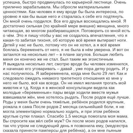
успешна, быстро продвинулась по карьерной лестнице. Очень
прилично зарабатывала. Мы обросли материальными
ценностями. Как человек я ему вроде бы была интересна, по
уровню я как-бы выше него и старалась к себе его подтянуть.
Он мной очень гордился. Все его друзья восхищались мной. Я
достаточно сильная (по крайней мере внешне) женщина, много
читающая, во многом разбирающаяся. Поговорить со мной есть
о чём. Это я пишу чтобы у вас не создалось впечатления, что я
какая-то забитая тихоня, об которую всё время вытирают ноги.
Детей у нас не было, потому что он не хотел, а я всё время
боялась беременеть от него, я не была в нём уверена. И вот он
затаился на несколько лет – в плане загулов. Больше любить
меня он конечно же не стал. Был таким же эгоистичным.
Я выждала несколько лет, смотрю вроде бы человек изменился,
и начинаю его уговаривать – давай , уже пора детку родить. И у
нас получилось. Я забеременела, когда мне было 29 лет. Как и
следовало ожидать никакого трепетного отношения ко мне у
него не было, всё как всегда. Он не имел желания трогать мой
животик и т.д. Когда я в женской консультации видела как
молодые «беременные» пары везде ходили вместе мужья
взвешивали жён, мне хотелось рыдать. После родов ещё лучше.
Роды у меня были очень тяжёлые, ребёнок родился крупным,
рожала я сама После родов 2 месяца сильнейшей боли, я не
могла элементарно нормально ходить, и при этом ребёнок
круглые сутки плакал. Спасибо 1,5 месяца помогала моя мама.
Вы спросите как вёл себя муж? Он после моих родов напился,
так что утром не следующий день я позвонила ему, (медсестра
сказала принести памперсы для ребёнка), а он мне пьяным