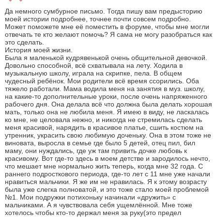
Да немного сумбурное письмо. Тогда пишу вам предысторию
моей истории подробнее, точнее почти совсем подробно.
Может поможете мне её поместить в форуме, чтобы мне могли
отвечать те кто желают помочь? Я сама не могу разобраться как
это сделать.
История моей жизни.
Была я маленькой кудрявенькой очень общительной девочкой.
Довольно способной, всё схватывала на лету. Ходила в
музыкальную школу, играла на скрипке, пела. В общем
чудесный ребёнок. Мои родители всё время ссорились. Оба
тяжело работали. Мама водила меня на занятия в муз. школу,
на какие-то дополнительные уроки, после очень напряженного
рабочего дня. Она делала всё что должна была делать хорошая
мать, только она не любила меня. Я имею в виду, не ласкалась
ко мне, не целовала нежно, и никогда не стремилась сделать
меня красивой, нарядить в красивое платье, сшить костюм на
утренник, украсить свою любимую доченьку. Она в этом тоже не
виновата, выросла в семье где было 5 детей, отец пил, бил
маму, они нуждались, где уж там привить дочке любовь к
красивому. Вот где-то здесь в моем детстве и зародилось нечто,
что мешает мне нормально жить теперь, когда мне 32 года. С
раннего подросткового периода, где-то лет с 11 мне уже начали
нравиться мальчики. Я же им не нравилась. Я к этому возрасту
была уже слегка полноватой, и это тоже стало моей проблемой
№1. Мои подружки потихоньку начинали «дружить» с
мальчиками. А я чувствовала себя ущемлённой. Мне тоже
хотелось чтобы кто-то держал меня за руку(это предел