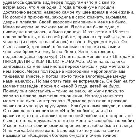
удавалось сделать вид перед подругами что я с кем то
встречаюсь, что я не одна. 3 года в техникуме прошли
достаточно весело, наверно самое лучшее время в моей жизни.
Но домой я приходила, заходила в свою комнату, закрывала
дверь и плакала. Своей дворовой компании у меня не было.
Мама вечером не пускала меня. Я всё еще была одна, я
никому не нравилась, я была одинока. И вот летом в 18 лет я
пошла работать, и на своей работе, прямо в первый же день я
увидела (и сразу же влюбилась) в своего будущего мужа. Он
был высокий, красивый, с большими зелёными глазами и
чёрными бровями. Ему было 25 лет. Язык ,как говорят,
подвешен(даже через чур). Я опять напоминаю что к 18 годам я
НИКОГДА НИ С КЕМ НЕ ВСТРЕЧАЛАСЬ. «Он» начал слегка
заигрывать ко мне, мы иногда пересекались. Я уже мечтала о
нём вовсю. Через пол года на новогоднем мероприятии мы
танцевали вместе, и потом что-то такое вялотекущее между
нами началось. Но мы опять таки не встречались. Он был на тот
момент разведён, прожил с женой 3 года, детей не было.
Почему они расстались – точно не знаю, но жили плохо, то
жили то не жили, выясняли отношения. Но тогда меня этот
момент не очень интересовал. Я думала раз люди в разводе
значит они уже друг другу чужие. Как будто вычеркнули, и точка.
Он никогда не говорил мне «Я тебя люблю», или «Ты
красивая», то есть никаких проявлений любви с его стороны не
было, но тогда я думала что это он меня так своеобразно любит.
У меня же все «клинические» проявления любви были на лицо.
Я не могла без него жить. Было всё то что у вас на сайте
называется «Кощеевой болезнью»(кстати очень точное