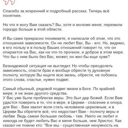
Спасибо за искренний и подробный рассказ. Теперь всё
понятнее.
Но что я могу Вам сказать? Вы, хотя и моложе меня, пережили
гораздо больше в этой области.
И Вы сами прекрасно понимаете, и написали об этом, что это
отношения зависимости. Он не любит Вас, Вы - его. Но, видимо,
в его пользу и в пользу Ваших отношений говорит то, что он
опирается на Вас, как на что-то прочное, и доброе в этом мире.
Что бы с ним было без Вас, может, он жил бы еще хуже?
Безнадежной ситуация не выглядит. Но чтобы преодолеть
зависимость, спасти брак и вообще обрести ту духовную
полноту, которую Вы ищете всю жизнь, обрести, не побоюсь
этого слова, счастье, нужен подвиг.
Самый обычный, рядовой подвиг жизни в Боге. По крайней
мере, я не знаю другого средства.
У Вас уже были проблески веры. Это был дар Божий. Если Вам
удастся поверить в то, что в вере, в Церкви - спасение и опора
для Вас - Вам хватит воли стать человеком церковным, и в
Церкви Вы обретете всё, что недостает Вам - полноту веры и
любви. Ведь самая большая любовь - там. Никто не любит и
никогда не будет любить Вас и меня больше, чем Христос. Как
сказал не помню кто: "Все мы - существенная ненужность на