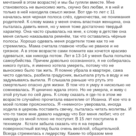
мечтаний в этом возрасте) и мы бы гуляли вместе. Мне
становилось не выносимо жить, скучно без любви, я в ней и
только в ней находила смысл жизни. Вот где-то лет с 11
началась моя черная полоса слёз, одиночества, не понимания
родителей. К слову мама у меня очень властная женщина, она
пыталась давить меня, но у меня тоже достаточно твердый
характер. Она часто срывалась на мне, к слову в детстве она
меня сильно наказывала ремнём, так что оставались чёрные
полосы. Хорошо одевать меня родители тоже как то не
стремились. Мама считала главное чтобы не рваное и не
грязное. А в этом возрасте сами помните как хочется красиво
одеваться, как никогда потом. Лет в 13-14 у меня была попытка
самоубийства. Причем довольно осознанного, я не собиралась
никого пугать, я именно хотела умереть, потому что не
выносимо было так жить. Я помню убрала в квартире, сама
чисто оделась, разбила градусник, высыпала ртуть в воду и не
задумываясь выпила. Я слышала раньше что ртуть это
смертельно опасно для жизни. В том что я умру я нисколько не
сомневалась. Я цинично ждала этого. Но не умерла, и живу с
этой ртутью по сей день. К слову сказать я где-то в этом же
возрасте случайно прочитала евангелие от Иоанна. И кое что в
моей голове прояснилось. Я «немного» уверовала, иногда
ходила в церковь поставить свечку, пыталась читать молитвы. И
что-то такое мне давало надежду что Бог меня любит, что от
никогда со мной плохо не поступит. В 15 лет поступила в
техникум . Кстати забыла сказать что я на первый
поверхностный взгляд была очень весёлой, общительной.
Всегда стремилась к лидерству. Каким-то образом мне