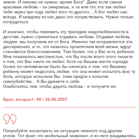
земле. И никому не нужны, кроме Бога". Даже если самая
красивая любовь - ты умираешь, и та или тот, кто так любил
тебя через три года любит кого-то другого... А Бог любит нас
всегда. И каждому из нас дано это почувствовать. Нужно только
потрудиться.
И конечно, чтобы пережить эту трагедию недолюбленности в
детстве, нужно стремиться отдавать любовь. Отдавая любовь
людям, мы получаем ее от Бога. Именно так исправляется эта
дисгармония, и то, что казалось проклятием всей жизни, вдруг
становится благословением. Тем более, что у Вас есть ребенок.
Мне показалось жестокостью, что Вы после всего этого пишете
о том, что Вас никто не любит. Хотя на Вашем месте гораздо
более по-человечески было бы написать о том, что Вашему
ребенку может недостать любви, что она может испытать всю ту
боль, которую испытали Вы, тоже придти к попытке
самоубийства... А Вы думаете о себе.
Озаботьтесь тем, чтобы дарить любовь - и получите ее.
Брат, возраст: 40 / 26.06.2007
Попробуйте посмотреть на ситуацию немного под другим
углом. Тот факт, что мобильный зазвонил, и из него раздавались