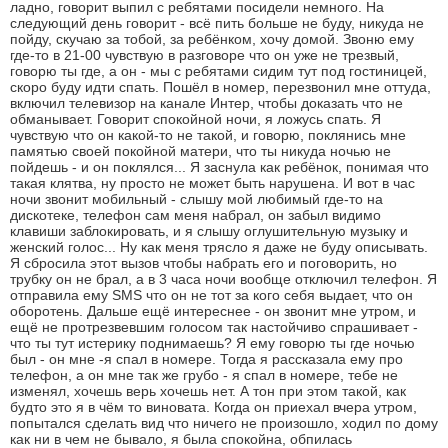
ладно, говорит выпил с ребятами посидели немного. На
следующий день говорит - всё пить больше не буду, никуда не
пойду, скучаю за тобой, за ребёнком, хочу домой. Звоню ему
где-то в 21-00 чувствую в разговоре что он уже не трезвый,
говорю ты где, а он - мы с ребятами сидим тут под гостиницей,
скоро буду идти спать. Пошёл в номер, перезвонил мне оттуда,
включил телевизор на канале Интер, чтобы доказать что не
обманывает. Говорит спокойной ночи, я ложусь спать. Я
чувствую что он какой-то не такой, и говорю, поклянись мне
памятью своей покойной матери, что ты никуда ночью не
пойдешь - и он поклялся... Я заснула как ребёнок, понимая что
такая клятва, ну просто не может быть нарушена. И вот в час
ночи звонит мобильный - слышу мой любимый где-то на
дискотеке, телефон сам меня набрал, он забыл видимо
клавиши заблокировать, и я слышу оглушительную музыку и
женский голос... Ну как меня трясло я даже не буду описывать.
Я сбросила этот вызов чтобы набрать его и поговорить, но
трубку он не брал, а в 3 часа ночи вообще отключил телефон. Я
отправила ему SMS что он не тот за кого себя выдает, что он
оборотень. Дальше ещё интереснее - он звонит мне утром, и
ещё не протрезвевшим голосом так настойчиво спрашивает -
что ты тут истерику поднимаешь? Я ему говорю ты где ночью
был - он мне -я спал в номере. Тогда я рассказала ему про
телефон, а он мне так же грубо - я спал в номере, тебе не
изменял, хочешь верь хочешь нет. А тон при этом такой, как
будто это я в чём то виновата. Когда он приехал вчера утром,
попытался сделать вид что ничего не произошло, ходил по дому
как ни в чем не бывало, я была спокойна, обпилась