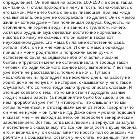
определение). Он попивал на работе, 100-150 г. в обед, так за
компанию. Я стала приходить к нему в гости, познакомилась с
его мамой. Мама его была очень выпивающая, причем когда
она выпивала, она уже не соображала что делает. Они с мамой
жили в частном доме – там полнейшая разруха, бедность, ни
отопления, ни горячей воды, ни ванной с туалетом, ничего.
Хотя мой будущий муж одевался достаточно нормально,
никогда по нему не скажешь что он живёт в таком вот
неухоженном доме. Его мама была мне естественно рада,
хотела чтобы он на мне женился. И они с мамой однажды
пришли к моим родителям и попросили моей руки. Я
естественно была на седьмом небе от счастья, никакие
бытовые трудности меня не останавливали, я вообще такой
человек что ради любимого всё-всё могу вытерпеть. И вот мы
уже почти не расставались, только на ночь. Тут мой
«возлюбленный» пропадает на несколько дней, на работу не
ходит, дома не ночует. Я в истерике, оказывается у него такое
случается. Что со мной тогда было трудно описать словами. И
это ещё совпало с тем, что ко мне стали подходить разные
люди с нашей работы (а предприятие было большое, и он на
нём проработал уже лет 7) и говорить, что слышали что мы
хотим пожениться, и отговаривали меня от этого. Говорили что
он мне не нужен – он гуляка и.т.д. Даже один мужчина подошёл
и сказал мне – не выходи за него, он переболел венерическим
заболеванием. Вот так. Когда мой любимый вернулся из загула,
я естественно сказала ему что всё кончено( хотя в душе любила
его, и верила ему, он сказал мне что просто пил со знакомыми
ребятами в общежитии, остался у них спать, но женщин там не