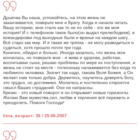
Душечка Вы наша, успокойтесь, на этом жизнь не
заканчивается, поверьте мне и Брату. Когда я начала читать
Вашу историю, мне стало как то не по себе - это же моя
история! И с телефоном такое было(он выдал прелюбодеев); и
командировки под выходные были и вранье на каждом шагу...
Всё старо как мир. И я такая же тряпка - не могу разводиться и
судиться, хотя прошло почти три года.
Конечно, обидно и больно. Иногда казалось, что жизнь моя
кончилась, но поверьте мне - я жива и здорова, работаю,
воспитываю сына, решаю проблемы по мере их поступления, и
жизнь не стоит на месте - потихоньку налаживается без когда то
любимого человека. Значит так надо, такова Воля Божия, а Он
желает нам только добра. Держитесь, научитесь доверять Богу,
это трудно, но достижимо. Молитесь и постепенно откроется
смысл Ваших страданий. Они не напрасны.
Кризис - это новый поворот и он открывает новые горизонты.
Желаю Вам мужества,сил, любви и терпения всё пережить и
преодолеть. Помоги Господи!
Irina, возраст: 36 / 25.06.2007