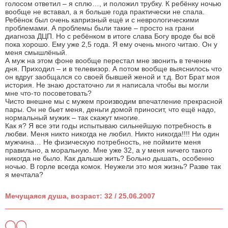
голосом ответил – я сплю…, и положил трубку. К ребёнку ночью
вообще не вставал, а я больше года практически не спала.
Ребёнок был очень капризный ещё и с неврологическими
проблемами. А проблемы были такие – просто на грани
диагноза ДЦП. Но с ребёнком в итоге слава Богу вроде бы всё
пока хорошо. Ему уже 2,5 года. Я ему очень много читаю. Он у
меня смышлёный.
А муж на этом фоне вообще перестал мне звонить в течение
дня. Приходил – и в телевизор. А потом вообще выяснилось что
он вдруг заобщался со своей бывшей женой и т.д. Вот Брат моя
история. Не знаю достаточно ли я написала чтобы вы могли
мне что-то посоветовать?
Чисто внешне мы с мужем производим впечатление прекрасной
пары. Он не бьет меня, деньги домой приносит, что ещё надо,
нормальный мужик – так скажут многие.
Как я? Я все эти годы испытываю сильнейшую потребность в
любви. Меня никто никогда не любил. Никто никогда!!!! Ни один
мужчина… Не физическую потребность, не поймите меня
правильно, а моральную. Мне уже 32, а у меня ничего такого
никогда не было. Как дальше жить? Больно дышать, особенно
ночью. В горле всегда комок. Неужели это моя жизнь? Разве так
я мечтала?
Мечущаяся душа, возраст: 32 / 25.06.2007