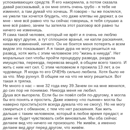
успокаивающих средств. Я его накормила, а потом сказала
давай рассказывай, а он мне опять очень грубо - я тебе не
изменял, а там думай что хочешь. Я говорю - ты же поклялся,
не ужели так хочется блудить, что даже клятвы не держат, а он
мне - мне всё равно что ты сейчас говоришь, я тебя слушаю а
мне всё равно, зачем ты затеяла этот разговор всё равно ты
ничего не изменишь.
Я сама такой человек, который не врёт и я очень не люблю
когда врут другие, а тут сплошное враньё, ни капли раскаяния,
никаких извинений, ничего. Он не боится меня потерять и всем
видом это показывает. А я такая дура не могу решиться на
развод, хотя жить с этим человеком это "жизнь в никуда". Нет
моральных сил чтобы пройти процедуру развода, раздела
имущества, переезда, перевоза вещей, в общем всего такого. И
жить с ним нет сил. С этим человеком я прожила 13 лет, а он
чудовище. Я когда-то его ОЧЕНЬ сильно любила. Хотя было не
за что. Мир рухнул. В общем ни на что не могу решиться. Вот
такая я тряпка.
Не много о нас – мне 32 года ему 39.Зачем он на мне женился,
до сих пор не понимаю. Никогда меня не любил.
Душа вся выгорела. Если бы он повёл себя по-другому, я могла
бы его понять и простить. Даже измену «по пьянке» могла бы
наверно простить(хотя всегда думала что не смогу). Но не могу
смириться с обманом, с тем что нет раскаяния. Как жить
дальше с таким человеком, который в любое время предаст, и
даже не будет чувствовать себя виноватым. Мы оба сейчас
делаем вид что ничего не произошло. Не живём, а именно
делаем вид друг перед другом, что живём.