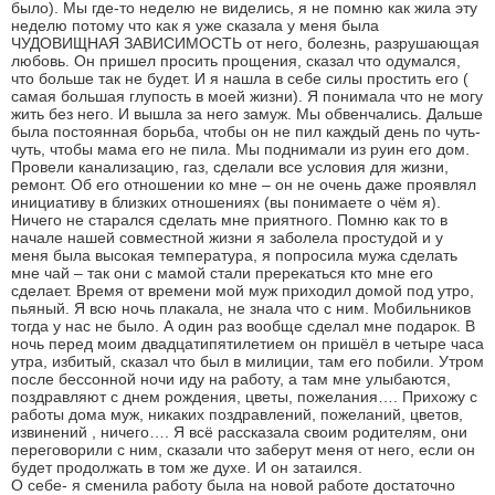
было). Мы где-то неделю не виделись, я не помню как жила эту
неделю потому что как я уже сказала у меня была
ЧУДОВИЩНАЯ ЗАВИСИМОСТЬ от него, болезнь, разрушающая
любовь. Он пришел просить прощения, сказал что одумался,
что больше так не будет. И я нашла в себе силы простить его (
самая большая глупость в моей жизни). Я понимала что не могу
жить без него. И вышла за него замуж. Мы обвенчались. Дальше
была постоянная борьба, чтобы он не пил каждый день по чуть-
чуть, чтобы мама его не пила. Мы поднимали из руин его дом.
Провели канализацию, газ, сделали все условия для жизни,
ремонт. Об его отношении ко мне – он не очень даже проявлял
инициативу в близких отношениях (вы понимаете о чём я).
Ничего не старался сделать мне приятного. Помню как то в
начале нашей совместной жизни я заболела простудой и у
меня была высокая температура, я попросила мужа сделать
мне чай – так они с мамой стали пререкаться кто мне его
сделает. Время от времени мой муж приходил домой под утро,
пьяный. Я всю ночь плакала, не знала что с ним. Мобильников
тогда у нас не было. А один раз вообще сделал мне подарок. В
ночь перед моим двадцатипятилетием он пришёл в четыре часа
утра, избитый, сказал что был в милиции, там его побили. Утром
после бессонной ночи иду на работу, а там мне улыбаются,
поздравляют с днем рождения, цветы, пожелания…. Прихожу с
работы дома муж, никаких поздравлений, пожеланий, цветов,
извинений , ничего…. Я всё рассказала своим родителям, они
переговорили с ним, сказали что заберут меня от него, если он
будет продолжать в том же духе. И он затаился.
О себе- я сменила работу была на новой работе достаточно