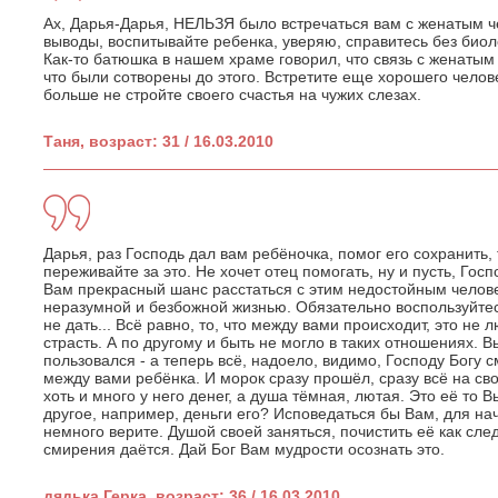
Ах, Дарья-Дарья, НЕЛЬЗЯ было встречаться вам с женатым ч
выводы, воспитывайте ребенка, уверяю, справитесь без биол
Как-то батюшка в нашем храме говорил, что связь с женатым
что были сотворены до этого. Встретите еще хорошего челов
больше не стройте своего счастья на чужих слезах.
Таня, возраст: 31 / 16.03.2010
Дарья, раз Господь дал вам ребёночка, помог его сохранить, 
переживайте за это. Не хочет отец помогать, ну и пусть, Гос
Вам прекрасный шанс расстаться с этим недостойным челове
неразумной и безбожной жизнью. Обязательно воспользуйтес
не дать... Всё равно, то, что между вами происходит, это не 
страсть. А по другому и быть не могло в таких отношениях. 
пользовался - а теперь всё, надоело, видимо, Господу Богу с
между вами ребёнка. И морок сразу прошёл, сразу всё на сво
хоть и много у него денег, а душа тёмная, лютая. Это её то В
другое, например, деньги его? Исповедаться бы Вам, для нач
немного верите. Душой своей заняться, почистить её как след
смирения даётся. Дай Бог Вам мудрости осознать это.
дядька Герка, возраст: 36 / 16.03.2010