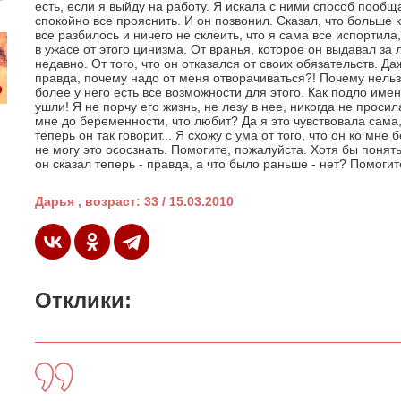
есть, если я выйду на работу. Я искала с ними способ пообщ
спокойно все прояснить. И он позвонил. Сказал, что больше 
все разбилось и ничего не склеить, что я сама все испортил
в ужасе от этого цинизма. От вранья, которое он выдавал за
недавно. От того, что он отказался от своих обязательств. Даж
правда, почему надо от меня отворачиваться?! Почему нельз
более у него есть все возможности для этого. Как подло имен
ушли! Я не порчу его жизнь, не лезу в нее, никогда не проси
мне до беременности, что любит? Да я это чувствовала сама
теперь он так говорит... Я схожу с ума от того, что он ко мне
не могу это ососзнать. Помогите, пожалуйста. Хотя бы понят
он сказал теперь - правда, а что было раньше - нет? Помогит
Дарья , возраст: 33 / 15.03.2010
Отклики: