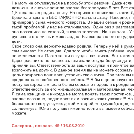
Не могу не откликнуться на просьбу этой девочки. Даже если
дети-сын и сноха-прожили вполне благополучно 5 лет. Все ст
1,5 года назад родила дочку. На горизонте появилась такая 
Девочка открыто и БЕСПАРДОННО начала атаку. Наверно, я 
примеров у сына женского коварства. В нашей семье и родне
такой проблемой у нас не сталкивались. Один раз я разговар
она позвонила на сотовый, я взяла телефон. Наш диалог:- У 
рушишь и его жизнь и мою заодно.-Вы все равно его не удержи
дети.
Свое слово она держит-недавно родила. Теперь у ней в руках
сам виноват. Не отрицаю. Для того,чтобы зачать ребенка, ну
невменяемости. Плата за эти секунды- вся жизнь. Вот такая
Дарья,вас никто не насиловал,вы знали,откуда берутся дети,
приняли вы. Ответственность за ваши поступки и принятое 
возложить на других. В данное время вы не можете осознат
цель прекрасно понимаю: устроить свою жизнь.При этом вы
средства-даже собственного ребенка!!! Я бы еще посочувств
поступок взрослым ,если бы вы серьезно подошли к рождени
ответственность за его жизнь,моральная и материальная, ле
Я сама женщина и никогда не могла понять таких поступков
вполне осознано, поднимают их и воспитывают-уважаю!!! Но 
безжалостно вокруг чужих детей,матерей,жен,мужей,отцов, о
солнцем-увы!!!Они получают именно то,что вы имеете сейчас,
можете.
Свекровь, возраст: 49 / 16.03.2010