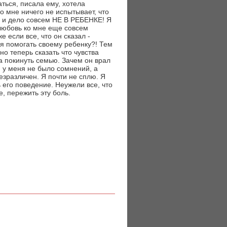
аться, писала ему, хотела
ко мне ничего не испытывает, что
а, и дело совсем НЕ В РЕБЕНКЕ! Я
 любовь ко мне еще совсем
е если все, что он сказал -
я помогать своему ребенку?! Тем
но теперь сказать что чувства
ла покинуть семью. Зачем он врал
, у меня не было сомнений, а
 безразличен. Я почти не сплю. Я
ь его поведение. Неужели все, что
е, пережить эту боль.