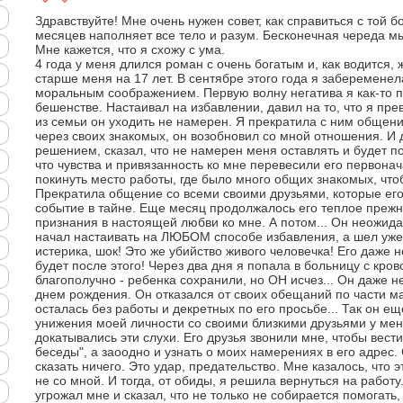
Здравствуйте! Мне очень нужен совет, как справиться с той б
месяцев наполняет все тело и разум. Бесконечная череда мы
Мне кажется, что я схожу с ума.
4 года у меня длился роман с очень богатым и, как водится,
старше меня на 17 лет. В сентябре этого года я забеременела
моральным соображением. Первую волну негатива я как-то 
бешенстве. Настаивал на избавлении, давил на то, что я пре
из семьи он уходить не намерен. Я прекратила с ним общени
через своих знакомых, он возобновил со мной отношения. И 
решением, сказал, что не намерен меня оставлять и будет по
что чувства и привязанность ко мне перевесили его первона
покинуть место работы, где было много общих знакомых, что
Прекратила общение со всеми своими друзьями, которые его
событие в тайне. Еще месяц продолжалось его теплое прежн
признания в настоящей любви ко мне. А потом... Он неожид
начал настаивать на ЛЮБОМ способе избавления, а шел уже
истерика, шок! Это же убийство живого человечка! Его даже 
будет после этого! Через два дня я попала в больницу с кро
благополучно - ребенка сохранили, но ОН исчез... Он даже 
днем рождения. Он отказался от своих обещаний по части м
осталась без работы и декретных по его просьбе... Так он е
унижения моей личности со своими близкими друзьями у мен
докатывались эти слухи. Его друзья звонили мне, чтобы вес
беседы", а заоодно и узнать о моих намерениях в его адрес. 
сказать ничего. Это удар, предательство. Мне казалось, что 
не со мной. И тогда, от обиды, я решила вернуться на работу.
угрожал мне и сказал, что не только не собирается помогать,