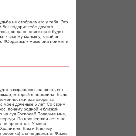
удьба не отобрала его у тебя. Это
 А Бог подарит тебе другого
лова, когда он появится и будет
сь к своему малышу, какой он
о!!!Обратись к маме она поймет и
удто возвращаюсь на шесть лет
ошмар, который я пережила. Было
еременности,и разговоры за
моей доченьке 5 лет. Со своим
рос, почему родной и близкий
 на суд Господа!! Поверьте мне,
впереди. По прошествии лет я на
 не просто так. У меня
а Хранителя Вам и Вашему
ца ребенка) зла не держите. Жизнь