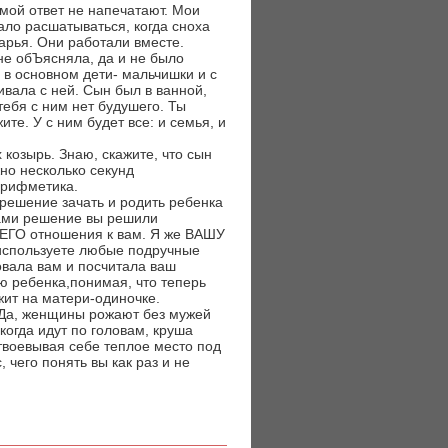
 мой ответ не напечатают. Мои
ало расшатываться, когда сноха
Дарья. Они работали вместе.
не обЪясняла, да и не было
 в основном дети- мальчишки и с
ивала с ней. Сын был в ванной,
тебя с ним нет будушего. Ты
те. У с ним будет все: и семья, и
 козырь. Знаю, скажите, что сын
жно несколько секунд
 арифметика.
 решение зачать и родить ребенка
вами решение вы решили
ь ЕГО отношения к вам. Я же ВАШУ
 используете любые подручные
овала вам и посчитала ваш
ю ребенка,понимая, что теперь
жит на матери-одиночке.
. Да, женщины рожают без мужей
когда идут по головам, круша
твоевывая себе теплое место под
 чего понять вы как раз и не