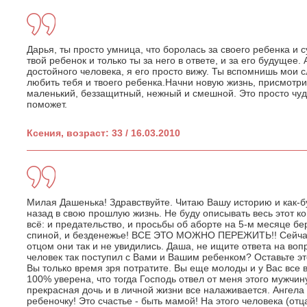
Дарья, ты просто умница, что боролась за своего ребенка и с
твой ребенок и только ты за него в ответе, и за его будущее.
достойного человека, я его просто вижу. Ты вспомнишь мои с
любить тебя и твоего ребенка.Начни новую жизнь, присмотри
маленький, беззащитный, нежный и смешной. Это просто чуд
поможет.
Ксения, возраст: 33 / 16.03.2010
Милая Дашенька! Здравствуйте. Читаю Вашу историю и как-б
назад в свою прошлую жизнь. Не буду описывать весь этот к
всё: и предательство, и просьбы об аборте на 5-м месяце б
спиной, и безденежье! ВСЕ ЭТО МОЖНО ПЕРЕЖИТЬ!! Сейчас 
отцом они так и не увидились. Даша, не ищите ответа на воп
человек так поступил с Вами и Вашим ребенком? Оставьте это
Вы только время зря потратите. Вы еще молоды и у Вас все 
100% уверена, что тогда Господь отвел от меня этого мужчину
прекрасная дочь и в личной жизни все налаживается. Ангел
ребеночку! Это счастье - быть мамой! На этого человека (от