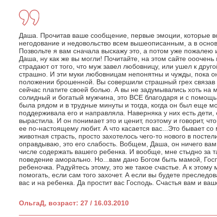
Даша. Прочитав ваше сообщение, первые эмоции, которые во
негодование и недовольство всем вышеописанным, а в осн
Позвольте я вам сначала выскажу это, а потом уже пожалею 
Даша, ну как же вы могли! Почитайте, на этом сайте ооочень
страдают от того, что муж завел любовницу, или ушел к друго
страшно. И эти муки любовницам непонятны и чужды, пока о
положении брошенной. Вы совершили страшный грех связав с
сейчас платите своей болью. А вы не задумывались хоть на ми
солидный и богатый мужчина, это ВСЕ благодаря и с помощь
была рядом и в трудные минуты и тогда, когда он был еще м
поддерживала его и направляла. Наверняка у них есть дети, 
вырастила. И он понимает это и ценит, поэтому и говорит, что
ее по-настоящему любит. А что касается вас...Это бывает с
животная страсть, просто захотелось чего-то нового в постели
оправдываю, это его слабость. Вобщем, Даша, он ничего вам 
числе содержать вашего ребенка. И вообще, мне стыдно за т
поведение аморально. Но...вам дано Богом быть мамой, Госп
ребеночка. Радуйтесь этому, это же такое счастье. А к этому 
помогать, если сам того захочет. А если вы будете преследов
вас и на ребенка. Да простит вас Господь. Счастья вам и ва
ОльгаД, возраст: 27 / 16.03.2010