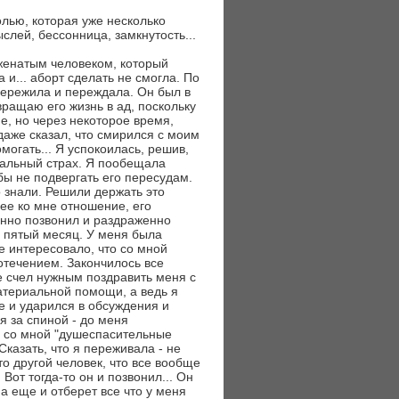
олью, которая уже несколько
слей, бессонница, замкнутость...
 женатым человеком, который
 и... аборт сделать не смогла. По
пережила и переждала. Он был в
вращаю его жизнь в ад, поскольку
е, но через некоторое время,
даже сказал, что смирился с моим
могать... Я успокоилась, решив,
чальный страх. Я пообещала
бы не подвергать его пересудам.
 знали. Решили держать это
ее ко мне отношение, его
анно позвонил и раздраженно
 пятый месяц. У меня была
не интересовало, что со мной
вотечением. Закончилось все
не счел нужным поздравить меня с
атериальной помощи, а ведь я
ще и ударился в обсуждения и
я за спиной - до меня
ти со мной "душеспасительные
Сказать, что я переживала - не
это другой человек, что все вообще
 Вот тогда-то он и позвонил... Он
 а еще и отберет все что у меня