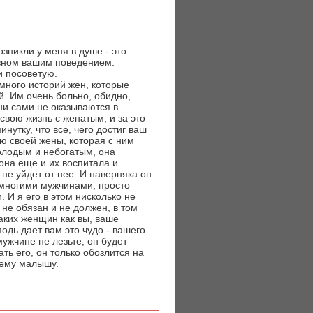
зникли у меня в душе - это
овном вашим поведением.
и посоветую.
 много историй жен, которые
й. Им очень больно, обидно,
ни сами не оказываются в
вою жизнь с женатым, и за это
нутку, что все, чего достиг ваш
ю своей жены, которая с ним
олодым и небогатым, она
она еще и их воспитала и
 не уйдет от нее. И наверняка он
о многими мужчинами, просто
. И я его в этом нисколько не
не обязан и не должен, в том
аких женщин как вы, ваше
одь дает вам это чудо - вашего
мужчине не лезьте, он будет
ать его, он только обозлится на
шему малышу.