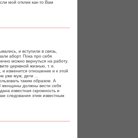
сли мой отклик как-то Вам
вались, и вступили в связь,
али аборт. Пока про себя
онечно можно вернуться на работу.
ите церквной жизнью, т. е.
, и изменится отношение и к этой
 уже муж, дети ...
ользовать таким образом. А
 И женщины должны вести себя
 дана известная скромность и
учае следования этим известным