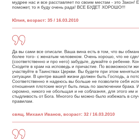
мудрее нас и все расставляет по своим местам - это Закон! Е
поможет, то я буду очень рада! ВСЕ БУДЕТ ХОРОШО!!!
Юлия, возраст: 35 / 16.03.2010
Да вы сами все описали. Ваша вина есть в том, что вы обманы
более того- с женатым человеком. Очень хорошо, что не сдел
(соответственно и про него) забудьте, думайте о ребенке. К
Сходите в храм на исповедь и причастие. По возможности жив
участвуйте в Таинствах Церкви. Вы будете при этом меняться
ситуации. В центре вашей жизни должен быть Господь, а потом
Соответственно я надеюсь вы больше не позволите себя исп
отношения плотские могут быть лишь по заключении брака.
скромно, никого не обольщая и не соблазняя, для этого им и
стыдливость от Бога. Многого бы можно было избежать в сл
правилам.
свящ. Михаил Иванов, возраст: 32 / 16.03.2010