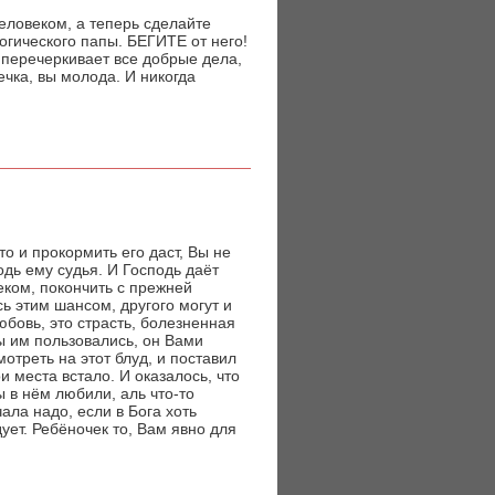
еловеком, а теперь сделайте
огического папы. БЕГИТЕ от него!
 перечеркивает все добрые дела,
ечка, вы молода. И никогда
то и прокормить его даст, Вы не
подь ему судья. И Господь даёт
ком, покончить с прежней
ь этим шансом, другого могут и
любовь, это страсть, болезненная
Вы им пользовались, он Вами
мотреть на этот блуд, и поставил
и места встало. И оказалось, что
ы в нём любили, аль что-то
ала надо, если в Бога хоть
ует. Ребёночек то, Вам явно для