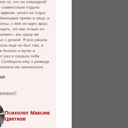
ло то, что он очередной
 о совместным отдыхе
 вдвоем, уехал на отдых
бманывая прямо в лицо, и
осы, с кем он едет, врал,
щать, что как только он
рнями», мы сразу же
х с дочкой. Я все узнала
пока еще он был там, и
и больно и жутко и
от раз я сказала себе:
. Сообщила ему о разводе
 начала им заниматься.
тью
 развод?
Психолог Максим
Цветков