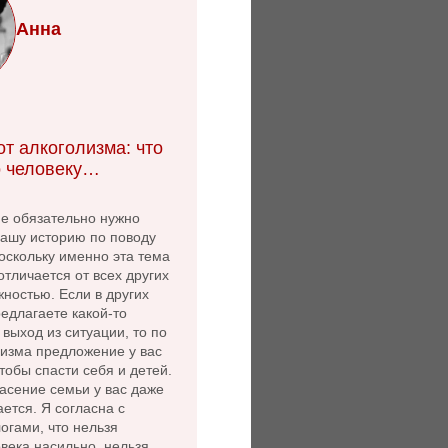
Анна
т алкоголизма: что
 человеку…
не обязательно нужно
нашу историю по поводу
оскольку именно эта тема
 отличается от всех других
ностью. Если в других
едлагаете какой-то
выход из ситуации, то по
лизма предложение у вас
чтобы спасти себя и детей.
асение семьи у вас даже
ется. Я согласна с
огами, что нельзя
века насильно, нельзя