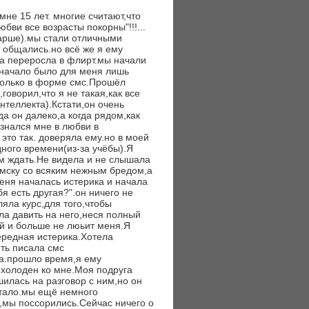
не 15 лет. многие считают,что
юбви все возрасты покорны"!!!...
тарше).мы стали отличными
 общались.но всё же я ему
ба переросла в флирт.мы начали
 сначало было для меня лишь
 только в форме смс.Прошёл
оворил,что я не такая,как все
нтеллекта).Кстати,он очень
да он далеко,а когда рядом,как
знался мне в любви в
 это так. доверяла ему.но в моей
дного времени(из-за учёбы).Я
ем ждать.Не видела и не слышала
смску со всяким нежным бредом,а
меня началась истерика и начала
я есть другая?".он ничего не
ляла курс,для того,чтобы
ла давить на него,неся полный
й и больше не люьит меня.Я
ередная истерика.Хотела
ять писала смс
та.прошло время,я ему
 холоден ко мне.Моя подруга
шилась на разговор с ним,но он
путало.мы ещё немного
,мы поссорились.Сейчас ничего о