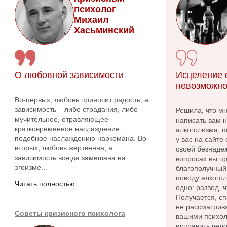
психолог
Михаил
Хасьминский
О любовной зависимости
Исцеление о
невозможно
Во-первых, любовь приносит радость, а
зависимость – либо страдания, либо
Решила, что м
мучительное, отравляющее
написать вам 
кратковременное наслаждение,
алкоголизма, п
подобное наслаждению наркомана. Во-
у вас на сайте
вторых, любовь жертвенна, а
своей безнадеж
зависимость всегда замешана на
вопросах вы пр
эгоизме...
благополучный 
поводу алкого
Читать полностью
одно: развод, 
Получается, сп
не рассматрива
Советы кризисного психолога
вашими психол
исправить чело