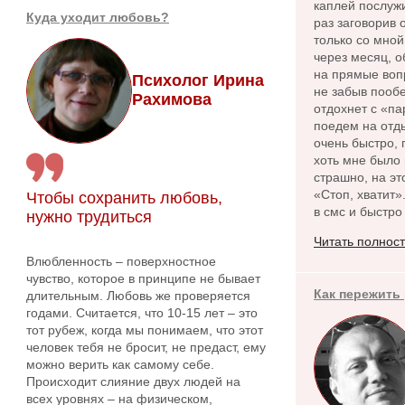
каплей послужи
Куда уходит любовь?
раз заговорив
только со мной
через месяц, о
на прямые вопр
Психолог Ирина
не забыв пообе
Рахимова
отдохнет с «па
поедем на отды
очень быстро, 
хоть мне было 
страшно, на эт
«Стоп, хватит»
Чтобы сохранить любовь,
в смс и быстро
нужно трудиться
Читать полнос
Влюбленность – поверхностное
чувство, которое в принципе не бывает
Как пережить
длительным. Любовь же проверяется
годами. Считается, что 10-15 лет – это
тот рубеж, когда мы понимаем, что этот
человек тебя не бросит, не предаст, ему
можно верить как самому себе.
Происходит слияние двух людей на
всех уровнях – на физическом,