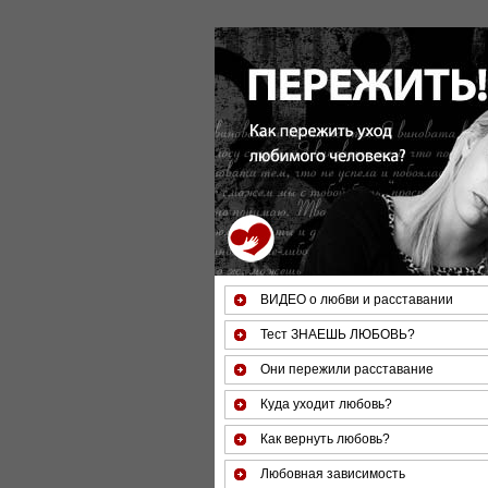
За 50
минут Вы
можете
оценить
тяжесть
своего
состояния
и его
психологические
причины
(бесплатно)
ВИДЕО о любви и расставании
Тест ЗНАЕШЬ ЛЮБОВЬ?
Они пережили расставание
Куда уходит любовь?
Как вернуть любовь?
Любовная зависимость