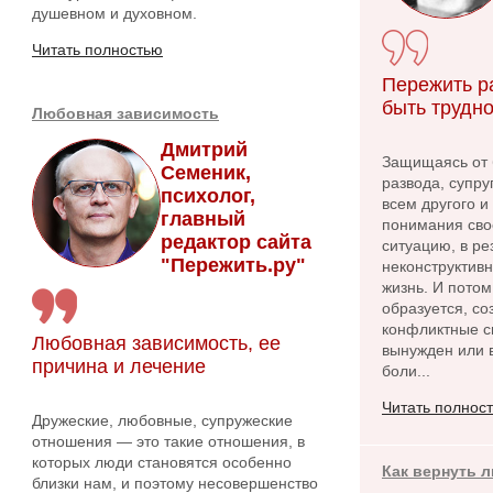
душевном и духовном.
Читать полностью
Пережить р
быть трудно
Любовная зависимость
Дмитрий
Защищаясь от 
Семеник,
развода, супру
психолог,
всем другого и
главный
понимания сво
редактор сайта
ситуацию, в ре
"Пережить.ру"
неконструктив
жизнь. И потом
образуется, с
конфликтные си
Любовная зависимость, ее
вынужден или в
причина и лечение
боли...
Читать полнос
Дружеские, любовные, супружеские
отношения — это такие отношения, в
которых люди становятся особенно
Как вернуть 
близки нам, и поэтому несовершенство