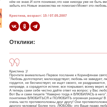
нём не знаю.И хотя понимаю,что нам никогда уже не быть вм
забыть его.Новые знакомства не помогают.Может это-любовь.Е
Кристина, возраст: 15 / 07.05.2007
Отклики:
Кристина :)!
Прочтите внимательно Первое послание к Коринфянам свято
"Любовь долготерпит, милосердствует, любовь не завидует, л
гордится, не бесчинствует, не ищет своего, не раздражается,
неправде, а сорадуется истине; все покрывает, всему верит, 
А теперь сами себе честно дайте ответ на вопрос: у Вас люб
Вот Вы и сами пишите "Наверно тогда я ВЛЮБИЛАСЬ в него"..
понятиями ВЛЮБИТЬСЯ и ПОЛЮБИТЬ огромная разница! В жи
очень часто противоположны друг другу! Они противоположн
другого человека! Более того, ЛЮБОВЬ- это Ваше право люби