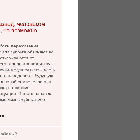
азвод: человеком
, но возможно
боли переживания
г или супруга обвиняют во
 отказываются от
его вклада в конфликтную
зультате уносят свою часть
ного поведения в будущую
 в новой семье, если она
оздают похожие
туации. В итоге человек
сю жизнь «убегать» от
тью
любовь?