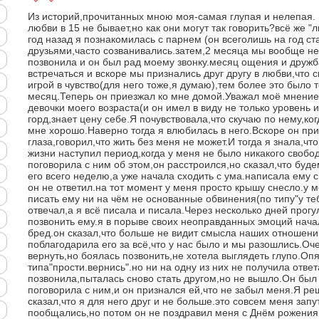
Из историй,прочитанных мною моя-самая глупая и нелепая. м
любви в 15 не бывает,но как они могут так говорить?всё же "л
год назад я познакомилась с парнем (он всеголишь на год с
друзьями,часто созванивались.затем,2 месяца мы вообще не
позвонила и он был рад моему звонку.месяц ощения и друж
встречаться и вскоре мы признались друг другу в любви,что
игрой в чувство(для него тоже,я думаю),тем более это было
месяц.Теперь он приезжал ко мне домой.Уважал моё мнение,г
девочки моего возраста(и он имел в виду не только уровень и
горд,знает цену себе.Я почувствовала,что скучаю по нему,ког
мне хорошо.Наверно тогда я влюбилась в него.Вскоре он при
глаза,говорил,что жить без меня не может.И тогда я знала,что
жизни наступил период,когда у меня не было никакого свобо
поговорила с ним об этом,он расстроился,но сказал,что буд
его всего неделю,а уже начала сходить с ума.написала ему 
он не ответил.на тот момент у меня просто крышу снесло.у 
писать ему ни на чём не основанные обвинения(по типу"у теб
отвечал,а я всё писала и писала.Через несколько дней прогу
позвонить ему.я в порыве своих неоправданных эмоций нача
бред.он сказал,что больше не видит смысла наших отношени
поблагодарила его за всё,что у нас было и мы разошлись.Оч
вернуть,но боялась позвонить,не хотела выглядеть глупо.Оп
типа"прости.вернись".но ни на одну из них не получила отве
позвонила,пыталась сново стать другом,но не вышло.Он был
поговорила с ним,и он признался ей,что не забыл меня.Я ре
сказал,что я для него друг и не больше.это совсем меня за
пообщались,но потом он не поздравил меня с Днём рожения