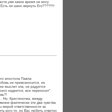
есте,уже какое время не могу
сть ли шанс вернуть Его????!!!!
го апостола Павла:
юбовь не превозносится, не
 не мыслит зла, не радуется
всего надеется, все переносит".
овь?!
. Но, Кристиночка, между
зни фактически эти два чувства
ы мерой ответственности за
ть кого-то, но Вас любить ответно