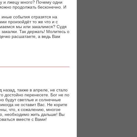
цу и лжецу много? Почему одни
 можно продолжать бесконечно. И
и иные события отразятся на
ми произойдёт то же что и с
ломаемся мы или закалимся? Судя
 закалки. Так держать! Молитесь о
дечко расшатаете, а ведь Вам
д назад, также в апреле, не стало
о достойно перенесете. Бог не по
но будут светлые и солнечные
икогда не оставит Вас. Не корите
ены, что, к сожалению, многое
до, необходимо жить дальше! Вы
оваться вместе с Вами!