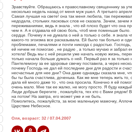
Зравствуйте. Обращаюсь к православному священнику за ут
несколько недель назад от меня муж ушел. А третьего апр
Самая лучшая на свете! она так меня любила, так переживала
недодала, стольких ласковых слов не сказала. Зачем, зачем 
переживаниями, ведь я знала , что ей плохо будет что она 
чем я. А я отдавала ей свою боль, чтоб мне поменьше было. 
сердце. Почему я не думала о ней а только о себе. я знала ч
какого-то эгоизма все расказывала. Ей было так больно и оди
проблемами, печалями и почти никогда с радостью. Господь, 
ей ничем не помогаю , не радую , а только мучаю и забрал е
хотела! Ведь мы с ней решили уже начать новую жизнь, пере
только начала больше думать о ней. Первый раз я за только 
Пантелемону за ее здоровье свечку поставила, а через неск
почему Господь не дал ей последние дни для радости и счаст
несчастные для нее дни? Она даже однажды сказала мне, чт
бы ты была счастлива, доченька. Как же мне теперь жить то, 
дала ей много даже то , что она просила. Конечно я ей помог
очень мало. Мне так ее жалко, не могу просто. Я буду кажды
Люди добрые берегите , пожалуйста, тех кто с Вами рядом! В
на потом! На завтра, его может уже и не быть.
Помолитесь, пожалуйста, за мою маленькую мамочку, Аллочку
Царствие Небесное.
Оля, возраст: 32 / 07.04.2007