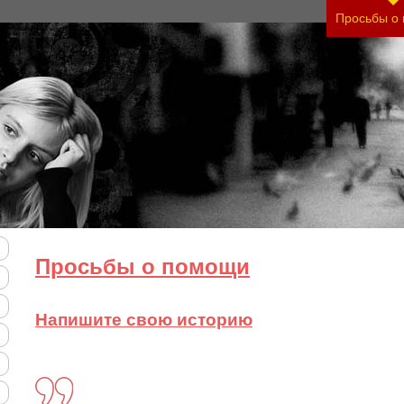
воего состояния и его психологические причины
Просьбы о
сплатно)
Просьбы о помощи
Напишите свою историю