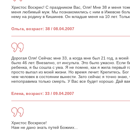
Христос Воскрес! С праздником Вас, Оля! Мне 38 и меня тоже
меня любимый муж. Мы познакомились с ним в Ижевске больш
нему на родину в Кишинев. Он младше меня на 10 лет. Только
Ольга, возраст: 38 / 08.04.2007
Дорогая Оля! Сейчас мне 33, а когда мне был 21 год, а моей
было 46 лет. Внезапно, от инсульта. Это было ужасно. Если 
ребенка, я бы сошла с ума. Я не помню, как я жила первый г
просто выпал из моей жизни. Но время лечит. Крепитесь. Бо
чем человек в состоянии вынести. Зато сейчас я точно знаю, 
непоправима только смерть. У Вас все будет хорошо. Дай вам
Елена, возраст: 33 / 09.04.2007
Христос Воскресе!
Нам не дано знать путей Божиих...