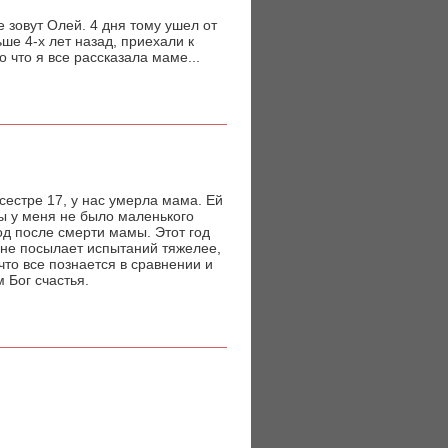
 зовут Олей. 4 дня тому ушел от
е 4-х лет назад, приехали к
 что я все рассказала маме...
 сестре 17, у нас умерла мама. Ей
бы у меня не было маленького
од после смерти мамы. Этот год
г не посылает испытаний тяжелее,
что все познается в сравнении и
 Бог счастья.