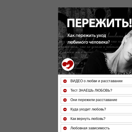
За 50 минут Вы можете оценить тяжесть с
(бе
ВИДЕО о любви и расставании
Тест ЗНАЕШЬ ЛЮБОВЬ?
Они пережили расставание
Куда уходит любовь?
Как вернуть любовь?
Любовная зависимость