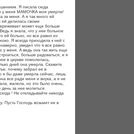
ешением. Я писала сюда
еля у меня МАМОЧКА моя умерла!
 за меня. А я так много ей
я ей делилась своми
пререживает может еще больше
Ведь я знала, что у нее больное
то ей больно, но все равно из
ноко. Я всегда приходила к ней с
наверно, увидел что я все равно
ю у меня. А ведь она так жить еще
строиться, больше радоваться, и я
нее в церкви помолилась,
олько дней она умерла. Скажите
ье, почему забрал ее в
о я бы даже умерла сейчас, лишь
она все ради меня и внука, а я не
ала, жалела, но это было очень,
й день за нее молиться.
сегда ! Не откладывайте никогда
. Пусть Господь возьмет ее в