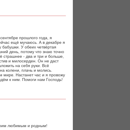
-сентябре прошлого года, я
ейчас ещё мучаюсь. А в декабре я
у бабушки. У обеих четвёртая
шний день, потому что знаю точно
ё страшнее - два и три и больше,
остив и милосерден. Он не даст
ложить на себя руки. Всё
 на колени, плачь и молись.
ем мире. Настанет час и я провожу
ридём к ним. Помоги нам Господь!
воим любимым и родным!