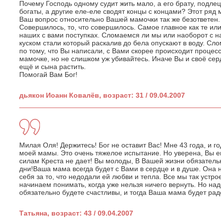
Почему Господь одному судит жить мало, а его брату, подле
богаты, а другие еле-еле сводят концы с концами? Этот ряд
Ваш вопрос относительно Вашей мамочки так же безответен.
Совершилось, то, что совершилось. Самое главное как те ил
наших с вами поступках. Сломаемся ли мы или наоборот с на
куском стали который раскалив до бела опускают в воду. С
по тому, что Вы написали, с Вами скорее происходит процесс
мамочке, но не слишком уж убивайтесь. Иначе Вы и своё сер
ещё и сына растить.
Помогай Вам Бог!
дьякон Иоанн Ковалёв, возраст: 31 / 09.04.2007
Милая Оля! Держитесь! Бог не оставит Вас! Мне 43 года, и го
моей мамы. Это очень тяжелое испытание. Но уверена, Вы ег
силам Креста не дает! Вы молоды, В Вашей жизни обязатель
дни!Ваша мама всегда будет с Вами в сердце и в душе. Она н
себя за то, что недодали ей любви и тепла. Все мы так устро
начинаем понимать, когда уже нельзя ничего вернуть. Но на
обязательно будете счастливы, и тогда Ваша мама будет рад
Татьяна, возраст: 43 / 09.04.2007