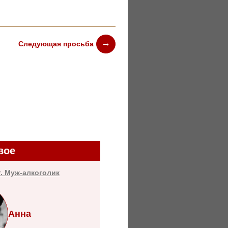
Следующая просьба
вое
т. Муж-алкоголик
Анна