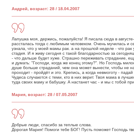
Андрей, возраст: 28 / 18.04.2007
Лапушка моя, держись, пожалуйста! Я писала сюда в августе
рассталась тогда с любимым человеком. Очень мучилась и с
узнала, что у моей мамы рак. а на прошлой неделе - что рак 
стадия. И я живу сегодня с такой благодарностью за сегодня
- что дальше будет хуже. Страшно переживать страдание, ещ
и думать: "Господи, когда же конец этому?". Но Господь мил
душе больше страданий, чем она может вынести, чтобы не на
проходит - пройдёт и это. Крепись, а когда невмоготу - падай
Чудеса случаются с теми, кто в них верит. Твоя мама в лучш
туда своих маму и бабушку. А настанет час - и мы с тобой п
Мария, возраст: 28 / 07.05.2007
Добрые люди, спасибо за теплые слова.
Дорогая Мария! Помоги тебе БОГ! Пусть поможет Господь т