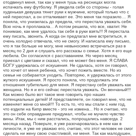
отодвинул меня, так как у меня тушь на ресницах могла
испачкать ему футболку. Я увидела себя со стороны - голая
худенькая девушка тянет руки к мужчине, который только что с
ней переспал, а он отталкивает ее. Это меня так поразило.... Я
поняла, что унизилась до предела, что перестала уважать себя.
Всю ночь я проплакала... А потом решила, что все, хватит. Не
понимаю, как мне удалось так себя в руки взять!!! Я перестала
ему писать, звонить. А когда он предлагал мне встретиться, я
очень холодно отвечала, что не смогу. И написала ему письмо,
что я так больше не могу, мне невыносимо встречаться раз в
месяц по 2 дня и слушать его рассказы о семье. Хотя я его еще
любила. Он согласился с расставанием. Но через месяц
приехал с цветами и сказал, что не может без меня. Я СЛАВА
БОГУ удержалась от искушения. Не сдалась, хотя он говорил,
что хочет от меня ребенка, что хочет пожить вместе. Но из
семьи не собирается уходить. Повторяю, я удержалась от этого
жуткого искушения. Я просто поняла, что продолжать эти
отношения губительно для меня. Я перестану себя уважать как
женщина. Но я и его сейчас перестала уважать. Он венчаный!!!
Как можно было вот такое мне говорить про наших
потенциальных детей! И представляете, он говорил мне, что не
изменяет жене со мной!!! То есть то, что мы спали с ним год,
что ездили на Кипр вместе - это не измена... Но я считаю, что
это он себе оправдание придумал, чтобы не мучило чувство
вины. Итак, мы с ним расстались, попрощались навсегда. 2
месяца назад. Поверьте, я уже разочаровалась в нем как в
личности, я уже не уважаю его, считаю, что этот человек не смог
сделать ни жену свою счастливой, ни меня. Так как малодушен,