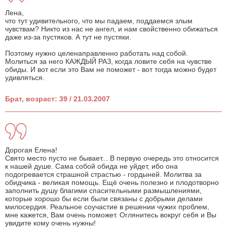
Лена,
что тут удивительного, что мы падаем, поддаемся злым
чувствам? Никто из нас не ангел, и нам свойственно обижаться
даже из-за пустяков. А тут не пустяки.
Поэтому нужно целенаправленно работать над собой.
Молиться за него КАЖДЫЙ РАЗ, когда ловите себя на чувстве
обиды. И вот если это Вам не поможет - вот тогда можно будет
удивляться.
Брат, возраст: 39 / 21.03.2007
Дорогая Елена!
Свято место пусто не бывает... В первую очередь это относится
к нашей душе. Сама собой обида не уйдет, ибо она
подогревается страшной страстью - гордыней. Молитва за
обидчика - великая помощь. Ещё очень полезно и плодотворно
заполнить душу благими спасительными размышлениями,
которые хорошо бы если были связаны с добрыми делами
милосердия. Реальное соучастие в решении чужих проблем,
мне кажется, Вам очень поможет. Оглянитесь вокруг себя и Вы
увидите кому очень нужны!