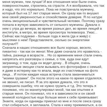
меня мужчин, тем лучше! И все отношения мои были очень
поверхностными, строились на страсти. А я воображала, что так
и надо, что это нормально. Пока не повстречала мужчину,
который был на 17 лет старше меня. Он сразу как-то внушил
мне своей уверенностью и спокойствием доверие. Я по натуре
очень эмоциональный и чувствительный человек. Поэтому сразу
попала в жуткую зависимость от сильного мужчины. Думала о
нем с утра до вечера, во время разных дел, во время лекций в
институте, в метро, во время просмотра телевизора. Ужас...
Сейчас как подумаю - больше года я жила (да и живу) с
мыслями о нем! Представляете, сколько он энергетики
получал!!!
Сначала в наших отношениях все было хорошо, весело,
пикантно - так как он женат. Мне даже сначала это нравилось -
тайна, разница в возрасте... Но со временем меня стали очень
напрягать его разговоры о семье, о том, куда они едут
заграницу, о том, куда он водит дочку... В общем, очень
неприятные эмоции стали вызывать его фотографии с семьей,
я даже в истерику как-то впала, видя их счастливые на фото
лица... И потом каждая наша встреча стала заканчиваться
"моими грузами". Он после этого на какое-то время отдалялся,
не звонил, не писал. Я за это время думала, что это я
совершила ошибку, что не нужно грузить и т.д. Это теперь я
понимаю, что он манипулировал мной, так как опытнее и
старше меня. Он понимал, что я в зависимости и он своей
мнимой холодностью еще больше меня к себе привязывает.
Знаете, когда он однажды приехал ко мне и после секса сразу
стал собираться, я заплакала. Стала к нему прижиматься, а он