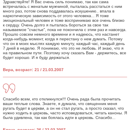
Здравствуйте! Я Вас очень силь понимаю, так как сама
встречалась с женатым мужчиной, пыталась расстаться с ним
много раз, потом снова поддавалась искушению.. впала в
наркотическую зависимость от этого человека... Я тоже
эмоциональный человек и тоже воспринимаю все очень близко
к сердцу. Очень долго я пыталась бороться за свое так
называемое "счастье", пока не покончила с этим раз и навсегда.
Прошло совсем немного времени и я надеюсь, что настанет
когда-нибудь момент, когда я перестану о нем думать. Потому
что он в моих мыслях каждую минуту, каждый час, каждый день
7 дней в неделю. Я понимаю, что это не любовь. И знаю, что я
на правильном пути. Поэтому хочу сказать Вам - держитесь, все
будет хорошо. И я буду держаться.
Вера, возраст: 21 / 21.03.2007
Спасибо всем, кто откликнулся!!! Очень рада была прочитать
ваши теплые слова. Знаете, я думала, что священник меня
ругать будет в церкви, а он не стал ругать, а просто сказал, что
нужно ходить в церковь, часто исповедоваться, читать каноны. Я
была удивлена, так как боялась идти в церковь. Спасибо...
Елена, возраст: 26 / 22.03.2007