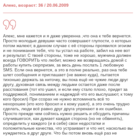
Алекс, возраст: 36 / 20.06.2009
Алекс, мне кажется и я даже уверенна ,что она к тебе вернется.
Просто молодые девушки часто совершают глупости, о которых
потом жалеют, в данном случае с её стороны проявился эгоизм
и не понимания тебя, что ты устал на работе, забил на нее вот
и результат. С твоей стороны, тоже не хорошо, мужчина должен
всегда ГОВОРИТЬ что любит, можно же возвращаясь домой с
работы купить сюрпризик, за весь день послать 1 любовную
SMS. Если она вернется, а это в полне реально, раз она тебе
шлет сообщения и приглашает (не важно куда), пытается
тихонько держать за ниточку, вы пока ещё не чужие люди друг
другу, духовная связь между людьми остается даже после
расстования (тот кто ушел, и если ему стало плохо, придет за
поддержкой, пониманием и надеждой что его выслушают, к тому
кого бросил) При ссорах не нужно вспоминать всё то
нехорошее (кто кого бросил и к кому ушел), а это очень трудно
сделать, люди всё равно друг друга упрекают в их ошибках.
Просто прежде чем сойтись нужно решить и обсудить причины
случившегося, как думает каждая сторона (но не обвинять),
определить у каждого (и в себе) свои недостатки и
положительные качества, что устраивает и что нет, насколько вы
нуждаетесь в друг друге. Что бы потом вновь ещё раз не