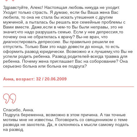
Здравстуйте, Алекс! Настоящая любовь никуда не уходит.
Уходит только страсть. Я думаю, если бы Ваша жена Вас
любила, то она не стала бы искать утешения с другим
мужчиной, а пыталась бы решать все семейные проблемы с
Вами вместе. Даже,если в чем-то Вы были неправы, это не
значит,что надо разрушать семью. Если у нее депрессия,то
почему она не обратилась к врачу? Вы-не врач, что
диагностировать депрессию. Вы правильно решили ее
отпустить. Только Вам это надо довести до конца, то есть
оформить развод юридически. Возможно и к лучшему,что Вы не
успели родить ребенка. Развод родителей-всегда травма для
ребенка. Почему жена приглашает Вас на соборование? Она
серьезно больна или больна ее подруга?
Анна, возраст: 32 / 20.06.2009
Спасибо, Анна.
Подруга беременна, возможно в этом причина. А так точные
мотивы мне не известны. Поговорить со священником о теме
развода не захотела. Да, я склоняюсь к мысли самому подать
на развод.