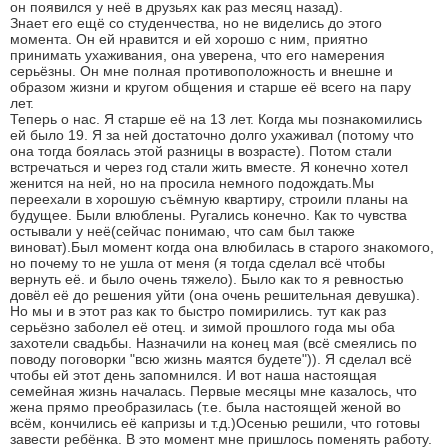
он появился у неё в друзьях как раз месяц назад).
Знает его ещё со студенчества, но не виделись до этого
момента. Он ей нравится и ей хорошо с ним, приятно
принимать ухаживания, она уверена, что его намерения
серьёзны. Он мне полная противоположность и внешне и
образом жизни и кругом общения и старше её всего на пару
лет.
Теперь о нас. Я старше её на 13 лет. Когда мы познакомились
ей было 19. Я за ней достаточно долго ухаживал (потому что
она тогда боялась этой разницы в возрасте). Потом стали
встречаться и через год стали жить вместе. Я конечно хотел
женится на ней, но на просила немного подождать.Мы
переехали в хорошую съёмную квартиру, строили планы на
будущее. Были влюблены. Ругались конечно. Как то чувства
остывали у неё(сейчас понимаю, что сам был также
виноват).Был момент когда она влюбилась в старого знакомого,
но почему то не ушла от меня (я тогда сделал всё чтобы
вернуть её. и было очень тяжело). Было как то я ревностью
довёл её до решения уйти (она очень решительная девушка).
Но мы и в этот раз как то быстро помирились. тут как раз
серьёзно заболел её отец. и зимой прошлого года мы оба
захотели свадьбы. Назначили на конец мая (всё смеялись по
поводу поговорки "всю жизнь маятся будете")). Я сделал всё
чтобы ей этот день запомнился. И вот наша настоящая
семейная жизнь началась. Первые месяцы мне казалось, что
жена прямо преобразилась (т.е. была настоящей женой во
всём, кончились её капризы и т.д.)Осенью решили, что готовы
завести ребёнка. В это момент мне пришлось поменять работу.