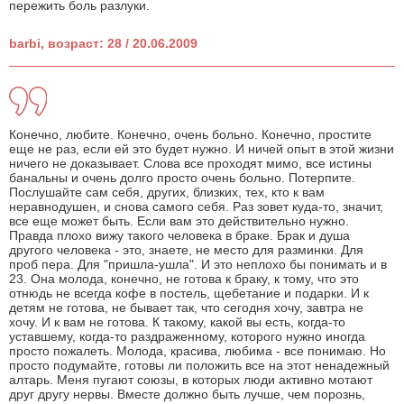
пережить боль разлуки.
barbi, возраст: 28 / 20.06.2009
Конечно, любите. Конечно, очень больно. Конечно, простите
еще не раз, если ей это будет нужно. И ничей опыт в этой жизни
ничего не доказывает. Слова все проходят мимо, все истины
банальны и очень долго просто очень больно. Потерпите.
Послушайте сам себя, других, близких, тех, кто к вам
неравнодушен, и снова самого себя. Раз зовет куда-то, значит,
все еще может быть. Если вам это действительно нужно.
Правда плохо вижу такого человека в браке. Брак и душа
другого человека - это, знаете, не место для разминки. Для
проб пера. Для "пришла-ушла". И это неплохо бы понимать и в
23. Она молода, конечно, не готова к браку, к тому, что это
отнюдь не всегда кофе в постель, щебетание и подарки. И к
детям не готова, не бывает так, что сегодня хочу, завтра не
хочу. И к вам не готова. К такому, какой вы есть, когда-то
уставшему, когда-то раздраженному, которого нужно иногда
просто пожалеть. Молода, красива, любима - все понимаю. Но
просто подумайте, готовы ли положить все на этот ненадежный
алтарь. Меня пугают союзы, в которых люди активно мотают
друг другу нервы. Вместе должно быть лучше, чем порознь,