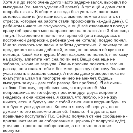
Хотя я и до этого очень долго часто задерживался, выходил по
выходным (т.е. мало уделял ей время). А тут ещё и дома стал
подрабатывать. В общем я всегда был усталым, частенько
хотелось выпить (не напиться, а именно немного выпить от
стресса, которые на работе стали происходить каждый день). С
ребёнком ничего не получалось, а ещё всё откладывал поход к
врачу (её врач дал мне направление на анализы)т.е.3-4 месяца
тянул. Постепенно я понял что теряю её (она находилась в
постоянной депрессии, ребёнка уже не хотела), поздно понял.
Мне то казалось что ласки и заботы достаточно. И почему то не
предпринял никаких действий, месяц не понимал её криков о
помощи. Какой же я дурак. Меня накрыло по полной, я не хожу
на работу, аппетита нет, сна почти нет. Вещи она ещё не
забрала, ключи не вернула. Очень просила поехать в загс на
развод, но я сказал тебя и без меня разведут (не хочу больше
участвовать в развале семьи). А потом даже уговорил пока не
ехать(типа штамп в паспорте ничего не меняет, будешь
выходить замуж - дам тебе развод без проблем). Я её очень
люблю. Поэтому, перебесившись, я отпустил её. Мы
попрощались по телефону, простили друг друга искренне
(надеюсь и она искренне), я сказал, что люблю, но не жду
ничего, если и будут у нас с тобой отношения когда-нибудь, то
это будем уже другие мы. Конечно я хочу её вернуть, но не
думаю что это возможно зная её. Тяжело. Что делать, как
правильно поступать? П.с. Сейчас получил от неё сообщение -
приглашает меня на соборование в церковь (с подругой идёт),
уточняю - просто на соборование, а не то что она хочет
вернутся.