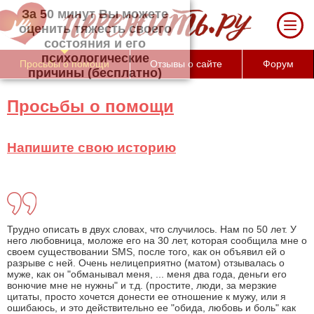
За 50 минут Вы можете оценить тяжесть
своего состояния и его психологические
причины (бесплатно)
Просьбы о помощи
Отзывы о сайте
Форум
Просьбы о помощи
Напишите свою историю
Трудно описать в двух словах, что случилось. Нам по 50 лет. У
него любовница, моложе его на 30 лет, которая сообщила мне о
своем существовании SMS, после того, как он объявил ей о
разрыве с ней. Очень нелицеприятно (матом) отзывалась о
муже, как он "обманывал меня, ... меня два года, деньги его
вонючие мне не нужны" и т.д. (простите, люди, за мерзкие
цитаты, просто хочется донести ее отношение к мужу, или я
ошибаюсь, и это действительно ее "обида, любовь и боль" как