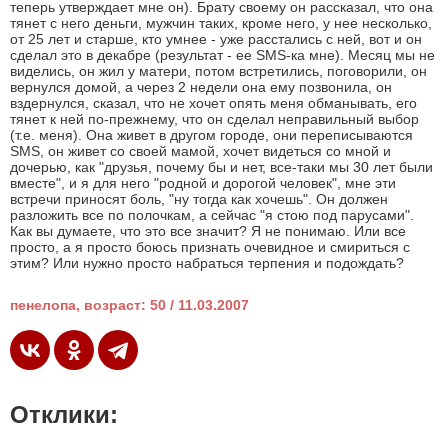
теперь утверждает мне он). Брату своему он рассказал, что она
тянет с него деньги, мужчин таких, кроме него, у нее несколько,
от 25 лет и старше, кто умнее - уже расстались с ней, вот и он
сделал это в декабре (результат - ее SMS-ка мне). Месяц мы не
виделись, он жил у матери, потом встретились, поговорили, он
вернулся домой, а через 2 недели она ему позвонила, он
вздернулся, сказал, что не хочет опять меня обманывать, его
тянет к ней по-прежнему, что он сделал неправильный выбор
(т.е. меня). Она живет в другом городе, они переписываются
SMS, он живет со своей мамой, хочет видеться со мной и
дочерью, как "друзья, почему бы и нет, все-таки мы 30 лет были
вместе", и я для него "родной и дорогой человек", мне эти
встречи приносят боль, "ну тогда как хочешь". Он должен
разложить все по полочкам, а сейчас "я стою под парусами".
Как вы думаете, что это все значит? Я не понимаю. Или все
просто, а я просто боюсь признать очевидное и смириться с
этим? Или нужно просто набраться терпения и подождать?
пенелопа, возраст: 50 / 11.03.2007
Отклики: