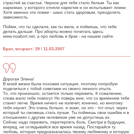
страстей за счастье. Черное для тебя стало белым. Ты как
наркоман, у которого отняли наркотик и он испытывает ломки.
Хотя именно эти ломки - шанс стать здоровым, преодолеть
зависимость.
Пойми, что ты сделала, как ты жила, и поймешь, что тебе
делать дальше. Про аборты можно почитать здесь:
www.noabort.net, а про любовь и брак - на нашем сайте.
Брат, возраст: 39 / 11.03.2007
Дорогая Элина!
В моей жизни была похожая ситуация, поэтому попробую
поделиться с тобой советами из своего личного опыта.
То, что произошло, остается только пережить. К сожалению,
слова мало тебе помогут. Но поверь мне, что со временем тебе
станет легче. Время ничего не излечит, конечно, но многому
тебя научит. Это очень больно, я знаю, но это - тот опыт, через
который ты сможешь стать лучше. Ты поймешь свои ошибки и в
отношениях с другим человеком уже не допустишь их.
Сейчас надо пережить, перетерпеть боль. Смотри в будущее,
вперед, не оглядывайся все время назад. Постарайся ту
любовь, которая предназначалась твоему любимому и которую