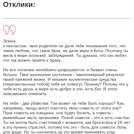
Отклики:
Элина,
к несчастью, твои родители не дали тебе понимание того, что
такое любовь, что такое брак, не дали веры в Бога. Поэтому ты
жила в мире иллюзий, заблуждений. Ты думала, что так любят,
что так можно прийти к браку...
Но все иллюзии неизбежно разрушаются, и бывает очень
больно. Твое нынешнее состояние - закономерный результат
твоей прежней жизни. И никакие косметические средства
(перечисленные тобой) тебе не помогут. Почему? Потому что у
тебя есть душа, в мире есть добро и зло, есть Бог. И этого
невозможно отменить.
На тебе - два убийства. Так может ли тебе быть хорошо? Как,
например, танцы могут очистить твою совесть от этого зла?
Пока совесть не очищена, она будет болеть, а совесть -
важнейшая часть организма. Покой совести - это и есть счастье.
Ты не могла быть счастливой с момента, как бросилась в 16 лет
в эту пучину страстей, потому что это - боль для совести, боль
для души. Но ты научилась за это время принимать угар