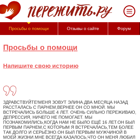
За 50
минут
Вы
можете
Просьбы о помощи
Отзывы о сайте
Форум
оценить
тяжесть
своего
Просьбы о помощи
состояния
и его
психологические
Напишите свою историю
причины
(бесплатно)
ЗДРАВСТВУЙТЕ!МЕНЯ ЗОВУТ ЭЛИНА.ДВА МЕСЯЦА НАЗАД
РАССТАЛАСЬ С ПАРНЕМ,ВЕРНЕЕ ОН СО МНОЙ. МЫ
ВСТРЕЧАЛИСЬ БОЛЬШЕ 4 ЛЕТ. ОЧЕНЬ СИЛЬНО ПЕРЕЖИВАЮ,
ДЕПРЕССИЯ, НИЧЕГО НЕ ПОМОГАЕТ. МЫ
ПОЗНАКОМИЛИСЬ,КОГДА НАМ НЕ БЫЛО ЕЩЁ 16 ЛЕТ.ОН БЫЛ
ПЕРВЫМ ПАРНЕМ,С КОТОРЫМ Я ВСТРЕЧАЛАСЬ,ТЕМ БОЛЕЕ
ТАК ДОЛГО И СЕРЬЁЗНО.ОН БЫЛ ПЕРВЫМ МУЖЧИНОЙ В
МОЕЙ ЖИЗНИ.МНЕ ВСЕГДА КАЗАЛОСЬ,ЧТО ОН МЕНЯ ЛЮБИЛ