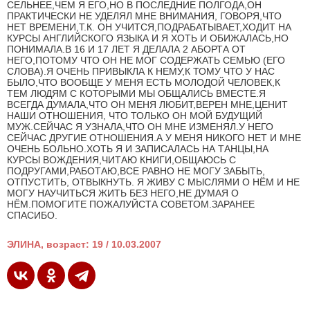
СЕЛЬНЕЕ,ЧЕМ Я ЕГО,НО В ПОСЛЕДНИЕ ПОЛГОДА,ОН
ПРАКТИЧЕСКИ НЕ УДЕЛЯЛ МНЕ ВНИМАНИЯ, ГОВОРЯ,ЧТО
НЕТ ВРЕМЕНИ,Т.К. ОН УЧИТСЯ,ПОДРАБАТЫВАЕТ,ХОДИТ НА
КУРСЫ АНГЛИЙСКОГО ЯЗЫКА И Я ХОТЬ И ОБИЖАЛАСЬ,НО
ПОНИМАЛА.В 16 И 17 ЛЕТ Я ДЕЛАЛА 2 АБОРТА ОТ
НЕГО,ПОТОМУ ЧТО ОН НЕ МОГ СОДЕРЖАТЬ СЕМЬЮ (ЕГО
СЛОВА).Я ОЧЕНЬ ПРИВЫКЛА К НЕМУ,К ТОМУ ЧТО У НАС
БЫЛО,ЧТО ВООБЩЕ У МЕНЯ ЕСТЬ МОЛОДОЙ ЧЕЛОВЕК,К
ТЕМ ЛЮДЯМ С КОТОРЫМИ МЫ ОБЩАЛИСЬ ВМЕСТЕ.Я
ВСЕГДА ДУМАЛА,ЧТО ОН МЕНЯ ЛЮБИТ,ВЕРЕН МНЕ,ЦЕНИТ
НАШИ ОТНОШЕНИЯ, ЧТО ТОЛЬКО ОН МОЙ БУДУЩИЙ
МУЖ.СЕЙЧАС Я УЗНАЛА,ЧТО ОН МНЕ ИЗМЕНЯЛ.У НЕГО
СЕЙЧАС ДРУГИЕ ОТНОШЕНИЯ.А У МЕНЯ НИКОГО НЕТ И МНЕ
ОЧЕНЬ БОЛЬНО.ХОТЬ Я И ЗАПИСАЛАСЬ НА ТАНЦЫ,НА
КУРСЫ ВОЖДЕНИЯ,ЧИТАЮ КНИГИ,ОБЩАЮСЬ С
ПОДРУГАМИ,РАБОТАЮ,ВСЕ РАВНО НЕ МОГУ ЗАБЫТЬ,
ОТПУСТИТЬ, ОТВЫКНУТЬ. Я ЖИВУ С МЫСЛЯМИ О НЁМ И НЕ
МОГУ НАУЧИТЬСЯ ЖИТЬ БЕЗ НЕГО,НЕ ДУМАЯ О
НЁМ.ПОМОГИТЕ ПОЖАЛУЙСТА СОВЕТОМ.ЗАРАНЕЕ
СПАСИБО.
ЭЛИНА, возраст: 19 / 10.03.2007