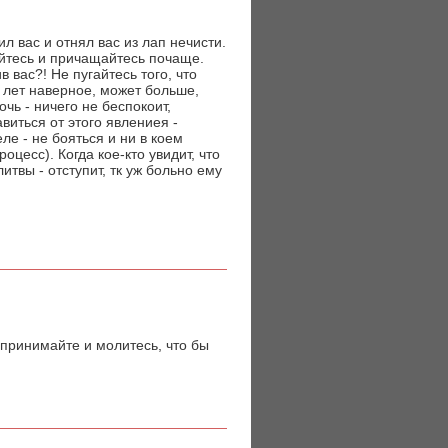
л вас и отнял вас из лап нечисти.
уйтесь и причащайтесь почаще.
в вас?! Не пугайтесь того, что
у лет наверное, может больше,
чь - ничего не беспокоит,
виться от этого явлениея -
е - не бояться и ни в коем
оцесс). Когда кое-кто увидит, что
твы - отступит, тк уж больно ему
дпринимайте и молитесь, что бы