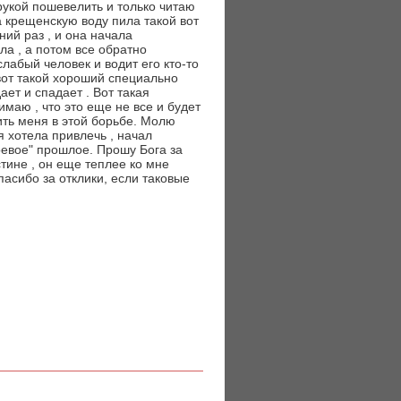
и рукой пошевелить и только читаю
ла крещенскую воду пила такой вот
ний раз , и она начала
ала , а потом все обратно
слабый человек и водит его кто-то
 вот такой хороший специально
ает и спадает . Вот такая
имаю , что это еще не все и будет
ть меня в этой борьбе. Молю
я хотела привлечь , начал
оевое" прошлое. Прошу Бога за
тине , он еще теплее ко мне
Спасибо за отклики, если таковые