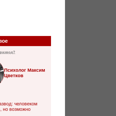
вое
 развод?
Психолог Максим
Цветков
азвод: человеком
, но возможно