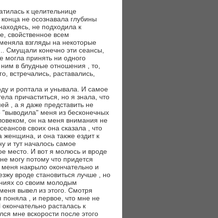
атилась к целительнице
о конца не осознавала глубины
находясь, не подходила к
е, свойственное всем
меняла взгляды на некоторые
... Смущали конечно эти сеансы,
не могла принять ни одного
 ним в блудные отношения , то,
го, встречались, раставались,
ду и роптала и унывала. И самое
ела причаститься, но я знала, что
ей , а я даже представить не
о "выводила" меня из бесконечных
ловеком, он на меня внимания не
еансов своих она сказала , что
а женщина, и она также ездит к
ну и тут началось самое
ое место. И вот я молюсь и вроде
 не могу потому что придется
да меня накрыло окончательно и
езжу вроде становиться лучше , но
ениях со своим молодым
меня вывел из этого. Смотря
 поняла , и первое, что мне не
 окончательно расталась к
лся мне вскорости после этого