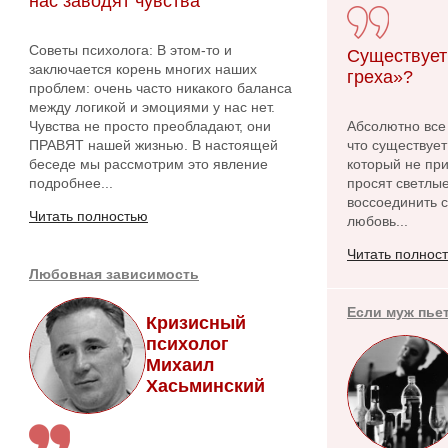
нас заводят чувства
Советы психолога: В этом-то и
Существует
заключается корень многих наших
греха»?
проблем: очень часто никакого баланса
между логикой и эмоциями у нас нет.
Чувства не просто преобладают, они
Абсолютно все
ПРАВЯТ нашей жизнью. В настоящей
что существует
беседе мы рассмотрим это явление
который не при
подробнее...
просят светлые
воссоединить с
Читать полностью
любовь...
Читать полнос
Любовная зависимость
Если муж пье
Кризисный
психолог
Михаил
Хасьминский