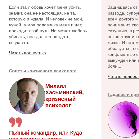
Если эта любовь хочет меня убить,
Защищаясь от 
значит, она не настоящая, не та,
развода, супру
которую я ждала. И человек не мой,
всем другого и
чужой, а моя половинка меня ищет,
понимания сво
проходит свой путь. Не может любовь
ситуацию, в ре
убивать, она должна рождать,
неконструктив
создавать.
жизнь. И потом
образуется, с
Читать полностью
конфликтные си
вынужден или в
боли...
Советы кризисного психолога
Читать полнос
Михаил
Хасьминский,
Гадание и пр
кризисный
психолог
Пьяный командир, или Куда