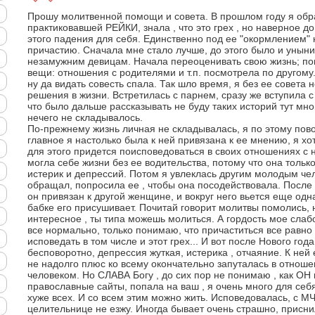
Прошу молитвенной помощи и совета. В прошлом году я обр
практиковавшей РЕЙКИ, знала , что это грех , но наверное д
этого падения для себя. Единственно под ее "окормлением" 
причастию. Сначала мне стало лучше, до этого было и уныни
незамужним девицам. Начала переоценивать свою жизнь; по
вещи: отношения с родителями и т.п. посмотрела по другому
ну да видать совесть спала. Так шло время, я без ее совета 
решения в жизни. Встретилась с парнем, сразу же вступила с
что было дальше рассказывать не буду таких историй тут мно
нечего не складывалось.
По-прежнему жизнь личная не складывалась, я по этому пово
главное я настолько была к ней привязана к ее мнению, я хот
для этого придется поисповедоваться в своих отношениях с н
могла себе жизни без ее водительства, потому что она тольк
истерик и депрессий. Потом я увлеклась другим молодым че
обращал, попросила ее , чтобы она посодействовала. После с
он привязан к другой женщине, и вокруг него вьется еще одн
бабке его присушивает. Почитай говорит молитвы помолись, 
интересное , ты типа можешь молиться. А гордость мое слаб
все нормально, только понимаю, что причаститься все равно
исповедать в том числе и этот грех... И вот после Нового го
бесповоротно, депрессия жуткая, истерика , отчаяние. К ней 
не надолго плюс ко всему окончательно запуталась в отнош
человеком. Но СЛАВА Богу , до сих пор не понимаю , как ОН 
православные сайты, попала на ваш , я очень много для себя
хуже всех. И со всем этим можно жить. Исповедовалась, с МЧ
целительнице не езжу. Иногда бывает очень страшно, присни