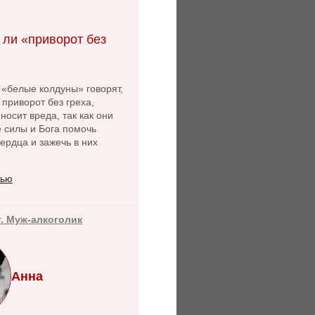
 ли «приворот без
 «белые колдуны» говорят,
 приворот без греха,
носит вреда, так как они
 силы и Бога помочь
ердца и зажечь в них
тью
т. Муж-алкоголик
Анна