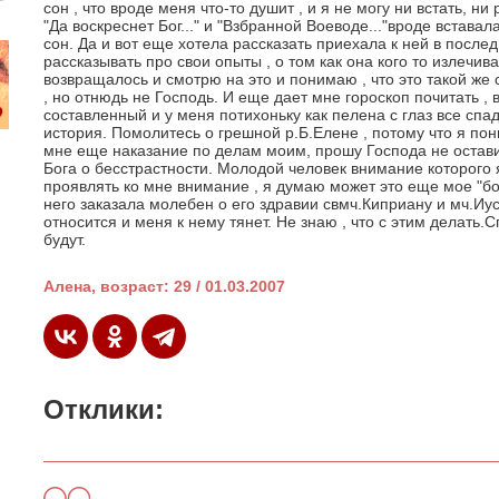
сон , что вроде меня что-то душит , и я не могу ни встать, н
"Да воскреснет Бог..." и "Взбранной Воеводе..."вроде встава
сон. Да и вот еще хотела рассказать приехала к ней в послед
рассказывать про свои опыты , о том как она кого то излечив
возвращалось и смотрю на это и понимаю , что это такой же 
, но отнюдь не Господь. И еще дает мне гороскоп почитать ,
составленный и у меня потихоньку как пелена с глаз все спад
история. Помолитесь о грешной р.Б.Елене , потому что я пон
мне еще наказание по делам моим, прошу Господа не остави
Бога о бесстрастности. Молодой человек внимание которого 
проявлять ко мне внимание , я думаю может это еще мое "б
него заказала молебен о его здравии свмч.Киприану и мч.Иус
относится и меня к нему тянет. Не знаю , что с этим делать.
будут.
Алена, возраст: 29 / 01.03.2007
Отклики: