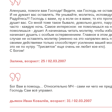
Аленушка, помоги вам Господи! Видите, как Господь не остави
И не думает вас оставлять. Не унывайте, молитесь, исповед
Радуйтесь!!! Господь с вами, ну а если он в вами, то кто проти
душит вас. Со мной тоже такое бывало, довольно долго, пар
часто - каждую ночь. Самое интересное: не помолишься на но
помолишься - душит. А начинаешь читать молитву, чтобы изба
начинает душить с особым остервенением. Главное в этом дел
случае не оставлять молитву (именно на это напрвлен весь пр
своими действиями только способствует усилению вашей моли
это не по нутру. "Трисвятое" еще очень не любит кое-кто).
С Богом!
Залина, возраст: 25 / 02.03.2007
Бог Вам в помощь... Относительно МЧ - сами ни чего не пре
Господь Сам всё управил.
дьякон Иван Ковалёв, возраст: 31 / 02.03.2007