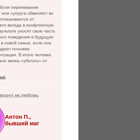
боли переживания
г или супруга обвиняют во
 отказываются от
его вклада в конфликтную
зультате уносят свою часть
ного поведения в будущую
 в новой семье, если она
оздают похожие
туации. В итоге человек
сю жизнь «убегать» от
тью
иворот на любовь
Антон П.,
бывший маг