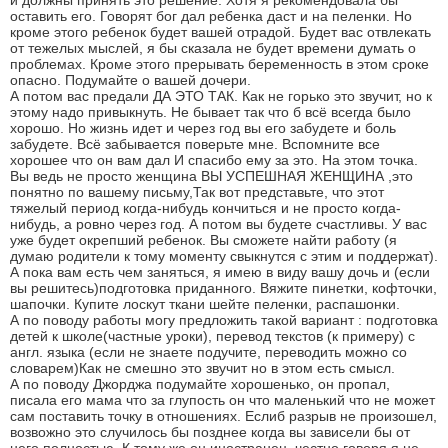
и должны принять это решение. Хотя я рекомендовала бы
оставить его. Говорят бог дал ребенка даст и на пеленки. Но
кроме этого ребенок будет вашей отрадой. Будет вас отвлекать
от тежелых мыслей, я бы сказала не будет времени думать о
проблемах. Кроме этого прерывать беременность в этом сроке
опасно. Подумайте о вашей дочери.
А потом вас предали ДА ЭТО ТАК. Как не горько это звучит, но к
этому надо привыкнуть. Не бывает так что б всё всегда было
хорошо. Но жизнь идет и через год вы его забудете и боль
забудете. Всё забывается поверьте мне. Вспомните все
хорошее что он вам дал И спасибо ему за это. На этом точка.
Вы ведь не просто женщина ВЫ УСПЕШНАЯ ЖЕНЩИНА ,это
понятно по вашему письму,Так вот представьте, что этот
тяжелый период когда-нибудь кончиться и не просто когда-
нибудь, а ровно через год. А потом вы будете счастливы. У вас
уже будет окрепший ребенок. Вы сможете найти работу (я
думаю родители к тому моменту свыкнутся с этим и поддержат).
А пока вам есть чем заняться, я имею в виду вашу дочь и (если
вы решитесь)подготовка приданного. Вяжите пинетки, кофточки,
шапочки. Купите лоскут ткани шейте пеленки, распашонки.
А по поводу работы могу предложить такой вариант : подготовка
детей к школе(частные уроки), перевод текстов (к примеру) с
англ. языка (если не знаете подучите, переводить можно со
словарем)Как не смешно это звучит но в этом есть смысл.
А по поводу Джорджа подумайте хорошенько, он пропал,
писала его мама что за глупость он что маленький что не может
сам поставить точку в отношениях. Еслиб разрыв не произошел,
возвожно это случилось бы позднее когда вы зависели бы от