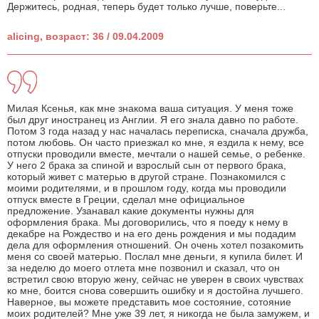
Держитесь, родная, теперь будет только лучше, поверьте...
alicing, возраст: 36 / 09.04.2009
Милая Ксенья, как мне знакома ваша ситуация. У меня тоже
был друг иностранец из Англии. Я его знала давно по работе.
Потом 3 года назад у нас началась переписка, сначала дружба,
потом любовь. Он часто приезжал ко мне, я ездила к нему, все
отпуски проводили вместе, мечтали о нашей семье, о ребенке.
У него 2 брака за спиной и взрослый сын от первого брака,
который живет с матерью в другой стране. Познакомился с
моими родителями, и в прошлом году, когда мы проводили
отпуск вместе в Греции, сделал мне официальное
предложение. Узанавал какие документы нужны для
оформления брака. Мы договорились, что я поеду к нему в
декабре на Рождество и на его день рождения и мы подадим
дела для оформления отношений. Он очень хотел позакомить
меня со своей матерью. Послал мне деньги, я купила билет. И
за неделю до моего отлета мне позвонил и сказал, что он
встретил свою вторую жену, сейчас не уверен в своих чувствах
ко мне, боится снова совершить ошибку и я достойна лучшего.
Наверное, вы можете представить мое состояние, сотояние
моих родителей? Мне уже 39 лет, я никогда не была замужем, и