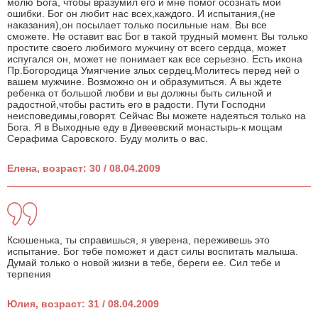
молю Бога, чтобы вразумил его и мне помог осознать мои
ошибки. Бог он любит нас всех,каждого. И испытания,(не
наказания),он посылает только посильные нам. Вы все
сможете. Не оставит вас Бог в такой трудный момент. Вы только
простите своего любимого мужчину от всего сердца, может
испугался он, может не понимает как все серьезно. Есть икона
Пр.Богородица Умягчение злых сердец.Молитесь перед ней о
вашем мужчине. Возможно он и образумиться. А вы ждете
ребенка от большой любви и вы должны быть сильной и
радостной,чтобы растить его в радости. Пути Господни
неисповедимы,говорят. Сейчас Вы можете надеяться только на
Бога. Я в Выходные еду в Дивеевский монастырь-к мощам
Серафима Саровского. Буду молить о вас.
Елена, возраст: 30 / 08.04.2009
Ксюшенька, ты справишься, я уверена, переживешь это
испытание. Бог тебе поможет и даст силы воспитать малыша.
Думай только о новой жизни в тебе, береги ее. Сил тебе и
терпения
Юлия, возраст: 31 / 08.04.2009