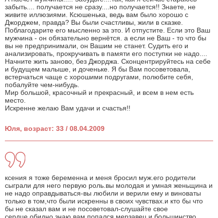
забыть.... получается не сразу....но получается!! Знаете, не
живите иллюзиями. Ксюшенька, ведь вам было хорошо с
Джорджем, правда? Вы были счастливы, жили в сказке.
Поблагодарите его мысленно за это. И отпустите. Если это Ваш
мужчина - он обязательно вернётся. а если не Ваш - то что бы
вы не предпринимали, он Вашим не станет. Судить его и
анализировать, прокручивать в памяти его поступки не надо....
Начните жить заново, без Джорджа. Сконцентрируйтесь на себе
и будущем малыше, и доченьке. Я бы Вам посоветовала,
встерчаться чаще с хорошими подругами, полюбите себя,
побалуйте чем-нибудь.
Мир большой, красочный и прекрасный, и всем в нем есть
место.
Искренне желаю Вам удачи и счастья!!
Юля, возраст: 33 / 08.04.2009
ксения я тоже беременна и меня бросил муж.его родители
сыграли для него первую роль.вы молодая и умная женьщина и
не надо оправдываться-вы любили и верили ему и виноваты
только в том,что были искренны в своих чувствах.и кто бы что
бы не сказал вам и не посоветовал-слушайте свое
сердце.обидно,знаю.вам попался мерзавец.и большинство