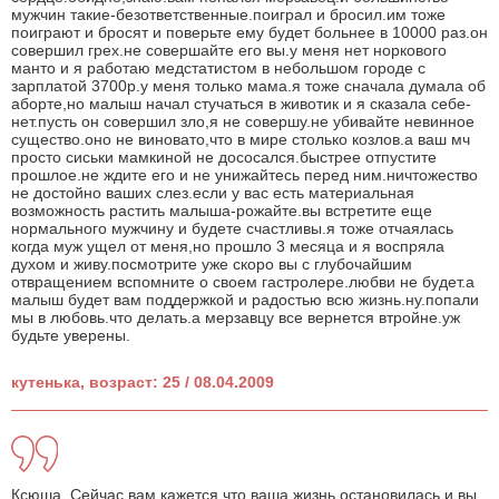
мужчин такие-безответственные.поиграл и бросил.им тоже
поиграют и бросят и поверьте ему будет больнее в 10000 раз.он
совершил грех.не совершайте его вы.у меня нет норкового
манто и я работаю медстатистом в небольшом городе с
зарплатой 3700р.у меня только мама.я тоже сначала думала об
аборте,но малыш начал стучаться в животик и я сказала себе-
нет.пусть он совершил зло,я не совершу.не убивайте невинное
существо.оно не виновато,что в мире столько козлов.а ваш мч
просто сиськи мамкиной не дососался.быстрее отпустите
прошлое.не ждите его и не унижайтесь перед ним.ничтожество
не достойно ваших слез.если у вас есть материальная
возможность растить малыша-рожайте.вы встретите еще
нормального мужчину и будете счастливы.я тоже отчаялась
когда муж ущел от меня,но прошло 3 месяца и я воспряла
духом и живу.посмотрите уже скоро вы с глубочайшим
отвращением вспомните о своем гастролере.любви не будет.а
малыш будет вам поддержкой и радостью всю жизнь.ну.попали
мы в любовь.что делать.а мерзавцу все вернется втройне.уж
будьте уверены.
кутенька, возраст: 25 / 08.04.2009
Ксюша. Сейчас вам кажется что ваша жизнь остановилась и вы