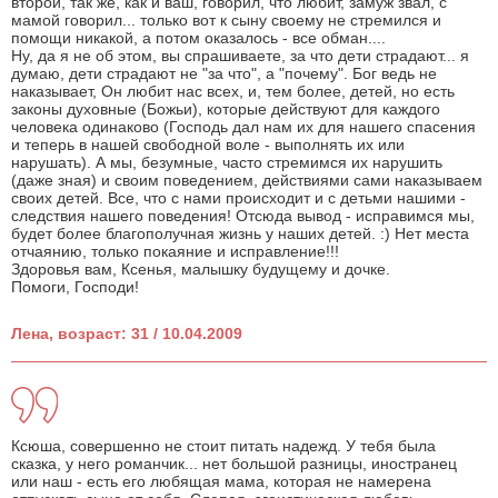
второй, так же, как и ваш, говорил, что любит, замуж звал, с
мамой говорил... только вот к сыну своему не стремился и
помощи никакой, а потом оказалось - все обман....
Ну, да я не об этом, вы спрашиваете, за что дети страдают... я
думаю, дети страдают не "за что", а "почему". Бог ведь не
наказывает, Он любит нас всех, и, тем более, детей, но есть
законы духовные (Божьи), которые действуют для каждого
человека одинаково (Господь дал нам их для нашего спасения
и теперь в нашей свободной воле - выполнять их или
нарушать). А мы, безумные, часто стремимся их нарушить
(даже зная) и своим поведением, действиями сами наказываем
своих детей. Все, что с нами происходит и с детьми нашими -
следствия нашего поведения! Отсюда вывод - исправимся мы,
будет более благополучная жизнь у наших детей. :) Нет места
отчаянию, только покаяние и исправление!!!
Здоровья вам, Ксенья, малышку будущему и дочке.
Помоги, Господи!
Лена, возраст: 31 / 10.04.2009
Ксюша, совершенно не стоит питать надежд. У тебя была
сказка, у него романчик... нет большой разницы, иностранец
или наш - есть его любящая мама, которая не намерена