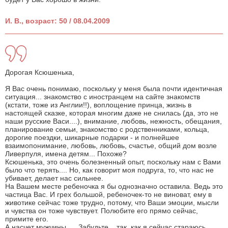
И. В., возраст: 50 / 08.04.2009
Дорогая Ксюшенька,
Я Вас очень понимаю, поскольку у меня была почти идентичная
ситуация... знакомство с иностранцем на сайте знакомств
(кстати, тоже из Англии!!), воплощение принца, жизнь в
настоящей сказке, которая многим даже не снилась (да, это не
наши русские Васи....), внимание, любовь, нежность, обещания,
планирование семьи, знакомство с родственниками, кольца,
дорогие поездки, шикарные подарки - и полнейшее
взаимопонимание, любовь, любовь, счастье, общий дом возле
Ливерпуля, имена детям... Похоже?
Ксюшенька, это очень болезненный опыт, поскольку нам с Вами
было что терять.... Но, как говорит моя подруга, то, что нас не
убивает, делает нас сильнее.
На Вашем месте ребеночка я бы однозначно оставила. Ведь это
частица Вас. И грех большой, ребеночек-то не виноват, ему в
животике сейчас тоже трудно, потому, что Ваши эмоции, мысли
и чувства он тоже чувствует. Полюбите его прямо сейчас,
примите его.
А насчет мужчины..... Забудьте....так, как я сейчас стараюсь