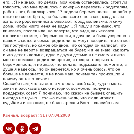
его... Я не знаю, что делать, моя жизнь остановилась, стоит ли
говорить, что мне пришлось с дочерью переехать к родителям,
работы нет, банк закрылся, 17 неделя беременности - на работу
никто не хочет брать, но больше всего я не знаю, как дальше
жить, все родственники злопыхают, город маленький, я сижу
дома, чтобы никто меня не видел... Я пишу и понимаю, что
виновата, поспешила, но поверте, что видя, как человек
относится ко мне, к беременности, к дочери, я была уверенна в
нашем счастье и семье, родители не могут поверить, что он мог
так поступить, но самое обидное, что сегодня он написал, что
он мне не верит и возвращаться не будет, и я не знаю, как жить
и что делать дальше, одна с двумя детьми я не смогу и никто
мне не поможет, родители против, и говорят прерывать
беременность, я не знаю, что делать, подскажите, помогите, в
душе я надеюсь, что он вернётся, но я очень боюсь, что он
больше не вернётся, я не понимаю, почему так произошло и
почему он так отвечает...
Спасибо вам, что вы есть и что есть такой сайт, куда я могла
зайти и рассказать свою историю, возможно, получить
поддержку, совет. Я понимаю, что сказок не бывает, спешить
никогда не нужно... только очень жаль, что люди играют
судьбами и жизнями, не боясь греха и Бога... спасибо вам...
Ксенья, возраст: 31 / 07.04.2009