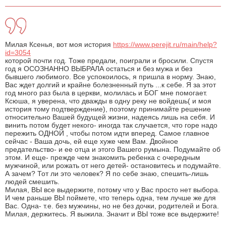
Милая Ксенья, вот моя история
https://www.perejit.ru/main/help?
id=3054
которой почти год. Тоже предали, поиграли и бросили. Спустя
год я ОСОЗНАННО ВЫБРАЛА остаться и без мужа и без
бывшего любимого. Все успокоилось, я пришла в норму. Знаю,
Вас ждет долгий и крайне болезненный путь ...к себе. Я за этот
год много раз была в церкви, молилась и БОГ мне помогает.
Ксюша, я уверена, что дважды в одну реку не войдешь( и моя
история тому подтверждение), поэтому принимайте решение
относительно Вашей будущей жизни, надеясь лишь на себя. И
винить потом будет некого- иногда так случается, что горе надо
пережить ОДНОЙ , чтобы потом идти вперед. Самое главное
сейчас - Ваша дочь, ей еще хуже чем Вам. Двойное
предательство- и ее отца и этого Вашего румына. Подумайте об
этом. И еще- прежде чем знакомить ребенка с очередным
мужчиной, или рожать от него детей- остановитесь и подумайте.
А зачем? Тот ли это человек? Я по себе знаю, спешить-лишь
людей смешить.
Милая, ВЫ все выдержите, потому что у Вас просто нет выбора.
И чем раньше ВЫ поймете, что теперь одна, тем лучше же для
Вас. Одна- т.е. без мужчины, но не без дочки, родителей и Бога.
Милая, держитесь. Я выжила. Значит и ВЫ тоже все выдержите!