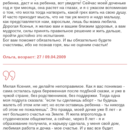
ребенка, даст и на ребенка, вот увидете! Сейчас моей доченьке
год и три месяца, она растет на глазах, и я с ужасом вспоминаю
о том, что могла тогда натворить, какой грех взять на свою душу.
И часто приходит мысль, что не так уж много и надо малышу,
как представляется нам, взрослым, лишь бы мама любила.
Дорогая Ксенья, я желаю вам и вашим близким здоровья, а вам
мудрости, силы принять правильное решение и жить дальше,
пройти достойно это испытание.
Бог вам поможет обязательно. И вы обязательно будете
счастливы, ибо не познав горя, мы не оценим счастья!
Ольга, возраст: 27 / 09.04.2009
Милая Ксения, не делайте непоправимое. Как я вас понимаю -
сама осталась одна беременная после подбной сказки, и уже в
чужой стране, без родственников, без поддержки. Тогда одна
моя подруга сказала: "если ты сделаешь аборт - ты будешь
жалеть об этом или нет, но если оставишь ребенка - ты никогда
об этом не пожалеешь". Это правда, моей дочке уже 8 лет - и
нет большего счастья на Земле. Я жила впроголодь в
студенческом общежитии, а сейчас, через 8 лет - я и
образование получила, и карьеру сделала, у меня свой дом,
любимая работа и дочка - мое счастье. И у вас все будет.