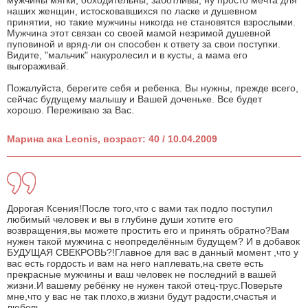
мужчины мягки, обходительны, заботливы, ну просто мечта для
наших женщин, истосковавшихся по ласке и душевном
принятии, но такие мужчины никогда не становятся взрослыми.
Мужчина этот связан со своей мамой незримой душевной
пуповиной и вряд-ли он способен к ответу за свои поступки.
Видите, "мальчик" накуролесил и в кусты, а мама его
выгораживай.
Пожалуйста, берегите себя и ребенка. Вы нужны, прежде всего,
сейчас будущему малышу и Вашей доченьке. Все будет
хорошо. Переживаю за Вас.
Марина ака Leonis, возраст: 40 / 10.04.2009
Дорогая Ксения!После того,что с вами так подло поступил
любимый человек и вы в глубине души хотите его
возвращения,вы можете простить его и принять обратно?Вам
нужен такой мужчина с неопределённым будущем? И в добавок
БУДУЩАЯ СВЕКРОВЬ?!Главное для вас в данный момент ,что у
вас есть гордость и вам на него наплевать,на свете есть
прекрасные мужчины и ваш человек не последний в вашей
жизни.И вашему ребёнку не нужен такой отец-трус.Поверьте
мне,что у вас не так плохо,в жизни будут радости,счастья и
любовь.