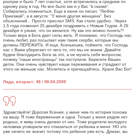
разлуки и было 7 лет счастья, хотя встречались в среднем по
одному разу в год. Но все было как и у Вас "в сказке".
Собирались пожениться. Еще в июне он писал: "Люблю.
Приезжай", а в августе: "У меня другая женщина". Без
объяснений... Просто прислал SMS. Как стало удобно...Через
1,5 года позвонил 25 декабря поздравить с Новым Годом. А 26
декабря я узнаю, что он женился. Ну как это можно понять?!
Только вера в Бога дает силы жить. Я понимаю, что Господь нас
очень любит, раз посылает нам такие скорби, которые мы
должны ПЕРЕЖИТЬ. И еще, Ксеньюшка, поймите, что Господь
нас с Вами уберегает от чего-то, что мы не знаем. Давайте
будем благодарить Бога за это, а не мучать себя вопросом,
почему "наши иностранцы" так поступили. Берегите Ваших
деток. Они очень чувствуют наши переживания и страдают от
этого не меньше нас. Молитесь и причащайтесь. Храни Вас Бог!
Лада, возраст: 48 / 08.04.2009
Здравствуйте! Дорогая Ксения, у меня чем-то история похожа
на вашу. Я тоже беременная и одна. Только у меня рядом нет
родных, я живу очень далеко от них. Тоже родители молодого
человека уговорили его отказаться от ребенка и меня. НО это
уже ничего не значит, потому что ребенок уже есть. Думаю, вы