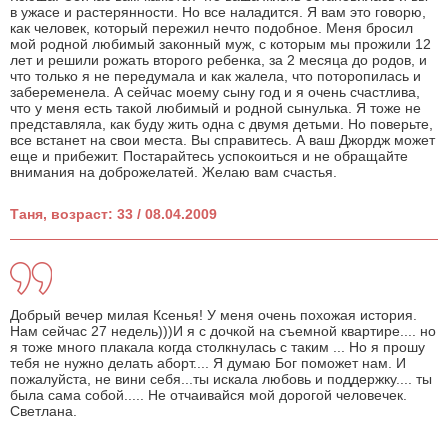
в ужасе и растерянности. Но все наладится. Я вам это говорю,
как человек, который пережил нечто подобное. Меня бросил
мой родной любимый законный муж, с которым мы прожили 12
лет и решили рожать второго ребенка, за 2 месяца до родов, и
что только я не передумала и как жалела, что поторопилась и
забеременела. А сейчас моему сыну год и я очень счастлива,
что у меня есть такой любимый и родной сынулька. Я тоже не
представляла, как буду жить одна с двумя детьми. Но поверьте,
все встанет на свои места. Вы справитесь. А ваш Джордж может
еще и прибежит. Постарайтесь успокоиться и не обращайте
внимания на доброжелатей. Желаю вам счастья.
Таня, возраст: 33 / 08.04.2009
Добрый вечер милая Ксенья! У меня очень похожая история.
Нам сейчас 27 недель)))И я с дочкой на съемной квартире.... но
я тоже много плакала когда столкнулась с таким ... Но я прошу
тебя не нужно делать аборт.... Я думаю Бог поможет нам. И
пожалуйста, не вини себя...ты искала любовь и поддержку.... ты
была сама собой..... Не отчаивайся мой дорогой человечек.
Светлана.