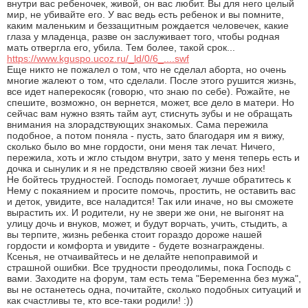
внутри вас ребеночек, живой, он вас любит. Вы для него целый
мир, не убивайте его. У вас ведь есть ребенок и вы помните,
каким маленьким и беззащитным рождается человечек, какие
глаза у младенца, разве он заслуживает того, чтобы родная
мать отвергла его, убила. Тем более, такой срок...
https://www.kguspo.ucoz.ru/_ld/0/6_....swf
Еще никто не пожалел о том, что не сделал аборта, но очень
многие жалеют о том, что сделали. После этого рушится жизнь,
все идет наперекосяк (говорю, что знаю по себе). Рожайте, не
спешите, возможно, он вернется, может, все дело в матери. Но
сейчас вам нужно взять тайм аут, стиснуть зубы и не обращать
внимания на злорадствующих знакомых. Сама пережила
подобное, а потом поняла - пусть, зато благодаря им я вижу,
сколько было во мне гордости, они меня так лечат. Ничего,
пережила, хоть и жгло стыдом внутри, зато у меня теперь есть и
дочка и сынулик и я не предствляю своей жизни без них!
Не бойтесь трудностей. Господь помогает, лучше обратитесь к
Нему с покаянием и просите помочь, простить, не оставить вас
и деток, увидите, все наладится! Так или иначе, но вы сможете
вырастить их. И родители, ну не звери же они, не выгонят на
улицу дочь и внуков, может, и будут ворчать, учить, стыдить, а
вы терпите, жизнь ребенка стоит гораздо дороже нашей
гордости и комфорта и увидите - будете вознаграждены.
Ксенья, не отчаивайтесь и не делайте непоправимой и
страшной ошибки. Все трудности преодолимы, пока Господь с
вами. Заходите на форум, там есть тема "Беременна без мужа",
вы не останетесь одна, почитайте, сколько подобных ситуаций и
как счастливы те, кто все-таки родили! :))