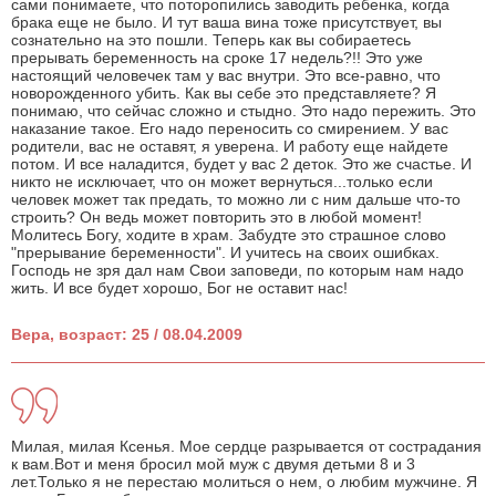
сами понимаете, что поторопились заводить ребенка, когда
брака еще не было. И тут ваша вина тоже присутствует, вы
сознательно на это пошли. Теперь как вы собираетесь
прерывать беременность на сроке 17 недель?!! Это уже
настоящий человечек там у вас внутри. Это все-равно, что
новорожденного убить. Как вы себе это представляете? Я
понимаю, что сейчас сложно и стыдно. Это надо пережить. Это
наказание такое. Его надо переносить со смирением. У вас
родители, вас не оставят, я уверена. И работу еще найдете
потом. И все наладится, будет у вас 2 деток. Это же счастье. И
никто не исключает, что он может вернуться...только если
человек может так предать, то можно ли с ним дальше что-то
строить? Он ведь может повторить это в любой момент!
Молитесь Богу, ходите в храм. Забудте это страшное слово
"прерывание беременности". И учитесь на своих ошибках.
Господь не зря дал нам Свои заповеди, по которым нам надо
жить. И все будет хорошо, Бог не оставит нас!
Вера, возраст: 25 / 08.04.2009
Милая, милая Ксенья. Мое сердце разрывается от сострадания
к вам.Вот и меня бросил мой муж с двумя детьми 8 и 3
лет.Только я не перестаю молиться о нем, о любим мужчине. Я