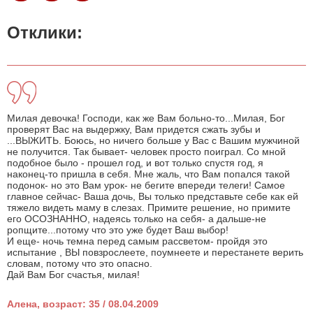
Отклики:
Милая девочка! Господи, как же Вам больно-то...Милая, Бог
проверят Вас на выдержку, Вам придется сжать зубы и
...ВЫЖИТЬ. Боюсь, но ничего больше у Вас с Вашим мужчиной
не получится. Так бывает- человек просто поиграл. Со мной
подобное было - прошел год, и вот только спустя год, я
наконец-то пришла в себя. Мне жаль, что Вам попался такой
подонок- но это Вам урок- не бегите впереди телеги! Самое
главное сейчас- Ваша дочь, Вы только представьте себе как ей
тяжело видеть маму в слезах. Примите решение, но примите
его ОСОЗНАННО, надеясь только на себя- а дальше-не
ропщите...потому что это уже будет Ваш выбор!
И еще- ночь темна перед самым рассветом- пройдя это
испытание , ВЫ повзрослеете, поумнеете и перестанете верить
словам, потому что это опасно.
Дай Вам Бог счастья, милая!
Алена, возраст: 35 / 08.04.2009