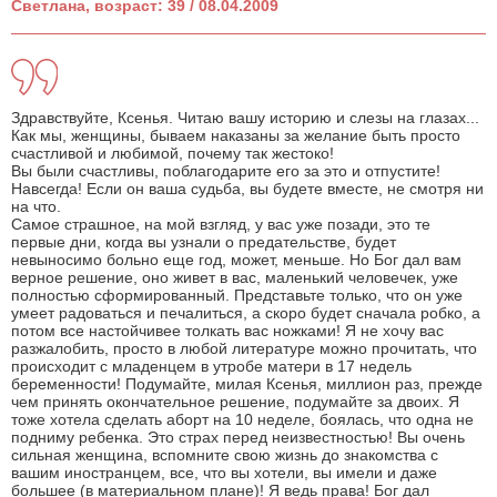
Светлана, возраст: 39 / 08.04.2009
Здравствуйте, Ксенья. Читаю вашу историю и слезы на глазах...
Как мы, женщины, бываем наказаны за желание быть просто
счастливой и любимой, почему так жестоко!
Вы были счастливы, поблагодарите его за это и отпустите!
Навсегда! Если он ваша судьба, вы будете вместе, не смотря ни
на что.
Самое страшное, на мой взгляд, у вас уже позади, это те
первые дни, когда вы узнали о предательстве, будет
невыносимо больно еще год, может, меньше. Но Бог дал вам
верное решение, оно живет в вас, маленький человечек, уже
полностью сформированный. Представьте только, что он уже
умеет радоваться и печалиться, а скоро будет сначала робко, а
потом все настойчивее толкать вас ножками! Я не хочу вас
разжалобить, просто в любой литературе можно прочитать, что
происходит с младенцем в утробе матери в 17 недель
беременности! Подумайте, милая Ксенья, миллион раз, прежде
чем принять окончательное решение, подумайте за двоих. Я
тоже хотела сделать аборт на 10 неделе, боялась, что одна не
подниму ребенка. Это страх перед неизвестностью! Вы очень
сильная женщина, вспомните свою жизнь до знакомства с
вашим иностранцем, все, что вы хотели, вы имели и даже
большее (в материальном плане)! Я ведь права! Бог дал