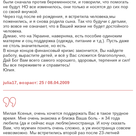
были сначала против беременности, и говорили, что помогать
не будут. НО все изменилось, они только и носятся до сих пор
со своей внучкой.
Через год после её рождения, я встретила человека,мы
поженились, и я снова родила сына. Так что будучи с детьми,
это вовсе не означает, что в Вашей жизни не будет достойного
человека.
Думаю, что на Украине, наверняка, есть пособие одиноким
матерям и соц.поддержка (одежда, питание и т.д.). Пусть даже
не столь значительное, но есть.
В конце концов финансовый кризис закончится, Вы найдете
работу, вырастите детей, и всё у Вас сложится благополучно,
Дай Бог Вам всего самого хорошего, здоровья, терпения и сил!
Вы все переживете и справитесь!
Юлия.
julia17, возраст: 25 / 08.04.2009
Милая Ксенья, очень хочется поддержать Вас в такое трудное
время. Мне очень знакома и близка Ваша боль - я 34 года
любила (да и сейчас еще люблю)иностранца. И хочу сказать
Вам, что мужчин понять очень сложно, а уж иностранца совсем
невозможно. Мы встретились второй раз после 23-летней