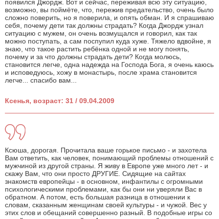
появился Джордж. Вот и сейчас, переживая всю эту ситуацию,
возможно, вы поймёте, что, пережив предательство, очень было
сложно поверить, но я поверила, и опять обман. И я спрашиваю
себя, почему дети так должны страдать? Когда Джордж узнал
ситуацию с мужем, он очень возмущался и говорил, как так
можно поступать, а сам поспупил куда хуже. Тяжело вдвойне, я
знаю, что такое растить ребёнка одной и не могу понять,
почему и за что должны страдать дети? Когда молюсь,
становится легче, одна надежда на Господа Бога, я очень каюсь
и исповедуюсь, хожу в монастырь, после храма становится
легче... спасибо вам...
Ксенья, возраст: 31 / 09.04.2009
Ксюша, дорогая. Прочитала ваше горькое письмо - и захотела
Вам ответить, как человек, понимающий проблемы отношений с
мужчиной из другой страны. Я живу в Европе уже много лет - и
скажу Вам, что они просто ДРУГИЕ. Сидящие на сайтах
знакомств европейцы - в основном, инфантилы с огромными
психологическими проблемами, как бы они ни уверяли Вас в
обратном. А потом, есть большая разница в отношении к
словам, сказанным женщинам своей культуры - и чужой. Вес у
этих слов и обещаний совершенно разный. В подобные игры со