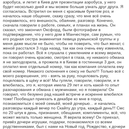
аэробуса, и летит в Киев для презентации аэробуса, у него
будет несколько дней и мы можем больше узнать друг друга. Я
согласилась. Встретил он меня с красивым букетом роз, и
началось наше общение, скажу сразу, что мне всё очень
понравилось, его внешность, обаяние, разговор. Конечно,
сначала говорили о работе, семьях, и планах на жизнь. Он
сказал, что закончил Оксфорд, были фотографии в
подтверждение, что у него дом в Манчестере, сам румын, что
его родная сестра знаменитая певица румынской группы и у
меня даже мысли не было, чтобы не поверить, что был женат, с
женой расстался 3 года назад, так как она очень ему изменяла,
пока он работал. Всё я слушала с умилением и всему верила,
он говорил очень красиво, смотрел в глаза, ну никакого обмана
я не заподозрила, а прожила я в Киеве в гостиннице 3 дня, он
оплатил мне отдельный номер, так как компания оплатила ему
свой номер. Никакого склонения к сексу не было!!! Только всё с
моего разрешения, это - взять за руку, поцеловать руку,
поцеловать в щёку и всё! Мы гуляли, говорили, говорили, и я
влюбилась, это я, которая имела 29 лет и хоть какой-то опыт
разочарования и обмана с мужчинами, но я поверила! Он
говорил, что безумно рад нашей встрече и искренне влюбился
тоже! Пообещал приехать в декабре ко мне в город,
познакомиться с моей семьёй, моей дочерью... и начались
разговоры каждый вечер по Скайпу до утра, каждый день!!! Смс
по 20 штук в день, признания, обещания, комплименты, всё, что
может желать только женщина. Я верила всему! Он приехал,
привёз дочери игрушки, подарки, познакомился со всеми
родственниками, был с нами на Новый год, Рождество, к дочери