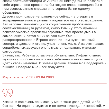
своей соотечественицей из Англии он никогда бы не позволил
себе играть - она проверяла бы каждое слово, наводила бы о
нем всевозможные справки и не верила бы ни одному
обещанию.
Девочка моя, самое неправильное сейчас - это верить в
возвращение этого мужчины и надеяться на это возвращение.
Как человек, занимающийся социальными проблемами
соотечественниц за рубежом, скажу Вам - у этого мужчины
психологические проблемы огромные, там просто дыры в
самооценке, и латал он их за ваш счет. Очень
распространенное в Европе явление - им нужен женский
восторг, и здесь они его получают очень мало. А за счет наших
сердобольных девушек очень можно подправить мужскую
самооценку.
Значит, так. Ребенка оставляем обязательно. Инфантильного
мужчину с проблемами психики забываем и посылаем - пусть
идет к своей мамочке. И живем дальше. Нужна моя поддержка -
пишите. Поверьте мне - все получится.
Мара, возраст: 38 / 09.04.2009
Ксюша, я вас очень понимаю, у меня тоже двое детей, и оба
без пап. Ни один не видится и не помог никогда, ни копейкой. А