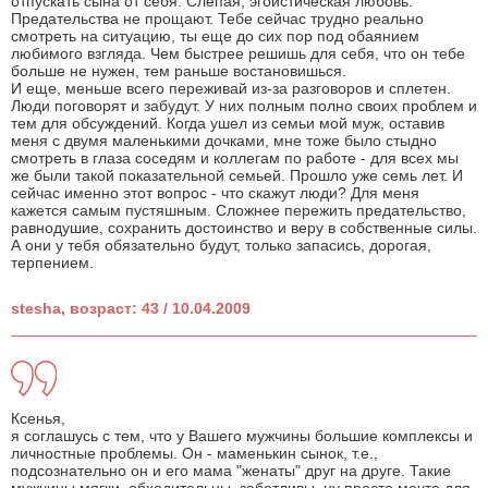
отпускать сына от себя. Слепая, эгоистическая любовь.
Предательства не прощают. Тебе сейчас трудно реально
смотреть на ситуацию, ты еще до сих пор под обаянием
любимого взгляда. Чем быстрее решишь для себя, что он тебе
больше не нужен, тем раньше востановишься.
И еще, меньше всего переживай из-за разговоров и сплетен.
Люди поговорят и забудут. У них полным полно своих проблем и
тем для обсуждений. Когда ушел из семьи мой муж, оставив
меня с двумя маленькими дочками, мне тоже было стыдно
смотреть в глаза соседям и коллегам по работе - для всех мы
же были такой показательной семьей. Прошло уже семь лет. И
сейчас именно этот вопрос - что скажут люди? Для меня
кажется самым пустяшным. Сложнее пережить предательство,
равнодушие, сохранить достоинство и веру в собственные силы.
А они у тебя обязательно будут, только запасись, дорогая,
терпением.
stesha, возраст: 43 / 10.04.2009
Ксенья,
я соглашусь с тем, что у Вашего мужчины большие комплексы и
личностные проблемы. Он - маменькин сынок, т.е.,
подсознательно он и его мама "женаты" друг на друге. Такие