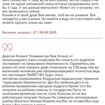
него полностью. К тому же он иностранец, честно говоря я не
знаю не одной смешанной семьи которая продержалась хотя
бы 3 года. У нас разный менталитет. Может это к лучшему, что
все прояснилось сейчас.
Ксения я от всей души Вам желаю, чтоб вы не унывали. Всё
наладится у вас в жизни. Но имейте в виду что счастливой себя
можете сделать только вы сами.
Евгения, возраст: 27 / 08.04.2009
Дорогая Ксения! Понимаю,как Вам больно от
произошедшего,очень сочувствую.Вы пишете,что родители
настаивают на прерывании беременности. Одумайтесь,как
можно об этом говорить даже,посмотрите на УЗИ,ведь там же
маленький человечек,уже сформировавшийся полностью,ведь
это настоящее УБИЙСТВО будет этого
человечка,прикрываемое бездушным медицинским термином
"прерывание беременности".Дал Бог ребенка,даст и на
ребенка-проверенная народная мудрость.Кроме того Вы
получите на ребенка помощь от государства.Пусть по
нынешним временам она не столь большая,но не все
работающие получают больше.Не совершите непоправимую
ошибку.Молитесь Матери Божией,она Вас не оставит.Все еще
будет у Вас хорошо в жизни.