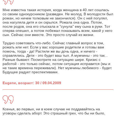
Мне известна такая история, когда женщина в 40 лет сошлась
со своим однокурсником (разведен. Не молод. В молодости был
роман, но ничем толковым не закончился). Он с ней погулял,
она нагуляла дитя и он скрылся. Рожала она одна. Потом,
после родов, она его отыскала и "сунула" ему сына в руки. Тот
сперва опешил, а потом побежал показывать всем, какой у него
сын. Сейчас они вместе. Это просто случай из жизни.
Трудно советовать что-либо. Сейчас главный вопрос в том,
рожать или нет. Если у вас хорошие родители и готовы вам
помочь, тогда - да! Растили же вы дочь одна, и ничего -
справлялись. Дети - это будет ваш тыл. А мужчины - это так...
Разные бывают. Посмотрите на ситуацию шире. Кризис с
работой - это только сейчас, потом ситуация исправится (мы и
не такие времена переживали). Нет мужчины любимого - будет.
Будущее радует преспективами.
Eugene, возраст: 30 / 09.04.2009
Ксенья, во первых, ни в коем случае не поддавайтесь на
уговоры сделать аборт. Это страшный грех, что бы ни было,