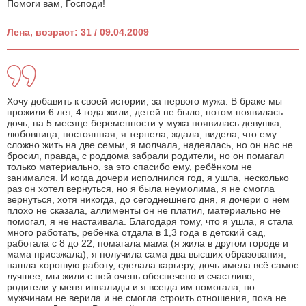
Помоги вам, Господи!
Лена, возраст: 31 / 09.04.2009
Хочу добавить к своей истории, за первого мужа. В браке мы
прожили 6 лет, 4 года жили, детей не было, потом появилась
дочь, на 5 месяце беременности у мужа появилась девушка,
любовница, постоянная, я терпела, ждала, видела, что ему
сложно жить на две семьи, я молчала, надеялась, но он нас не
бросил, правда, с роддома забрали родители, но он помагал
только материально, за это спасибо ему, ребёнком не
занимался. И когда дочери исполнился год, я ушла, несколько
раз он хотел вернуться, но я была неумолима, я не смогла
вернуться, хотя никогда, до сегоднешнего дня, я дочери о нём
плохо не сказала, аллименты он не платил, материально не
помогал, я не настаивала. Благодаря тому, что я ушла, я стала
много работать, ребёнка отдала в 1,3 года в детский сад,
работала с 8 до 22, помагала мама (я жила в другом городе и
мама приезжала), я получила сама два высших образования,
нашла хорошую работу, сделала карьеру, дочь имела всё самое
лучшее, мы жили с ней очень обеспечено и счастливо,
родители у меня инвалиды и я всегда им помогала, но
мужчинам не верила и не смогла строить отношения, пока не