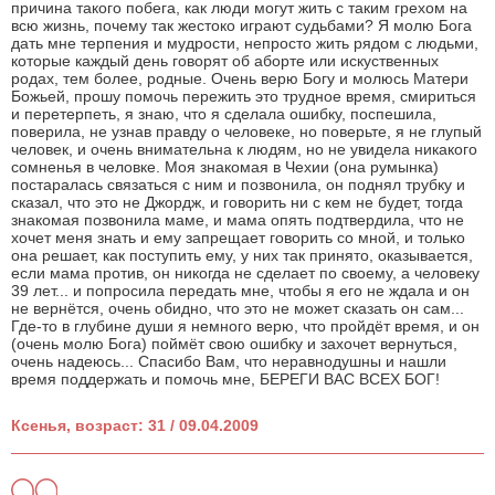
причина такого побега, как люди могут жить с таким грехом на
всю жизнь, почему так жестоко играют судьбами? Я молю Бога
дать мне терпения и мудрости, непросто жить рядом с людьми,
которые каждый день говорят об аборте или искуственных
родах, тем более, родные. Очень верю Богу и молюсь Матери
Божьей, прошу помочь пережить это трудное время, смириться
и перетерпеть, я знаю, что я сделала ошибку, поспешила,
поверила, не узнав правду о человеке, но поверьте, я не глупый
человек, и очень внимательна к людям, но не увидела никакого
сомненья в человке. Моя знакомая в Чехии (она румынка)
постаралась связаться с ним и позвонила, он поднял трубку и
сказал, что это не Джордж, и говорить ни с кем не будет, тогда
знакомая позвонила маме, и мама опять подтвердила, что не
хочет меня знать и ему запрещает говорить со мной, и только
она решает, как поступить ему, у них так принято, оказывается,
если мама против, он никогда не сделает по своему, а человеку
39 лет... и попросила передать мне, чтобы я его не ждала и он
не вернётся, очень обидно, что это не может сказать он сам...
Где-то в глубине души я немного верю, что пройдёт время, и он
(очень молю Бога) поймёт свою ошибку и захочет вернуться,
очень надеюсь... Спасибо Вам, что неравнодушны и нашли
время поддержать и помочь мне, БЕРЕГИ ВАС ВСЕХ БОГ!
Ксенья, возраст: 31 / 09.04.2009