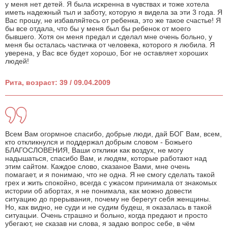
у меня нет детей. Я была искренна в чувствах и тоже хотела
иметь надежный тыл и заботу, которую я видела за эти 3 года. Я
Вас прошу, не избавляйтесь от ребенка, это же такое счастье! Я
бы все отдала, что бы у меня был бы ребенок от моего
бывшего. Хотя он меня предал и сделал мне очень больно, у
меня бы осталась частичка от человека, которого я любила. Я
уверена, у Вас все будет хорошо, Бог не оставляет хороших
людей!
Рита, возраст: 39 / 09.04.2009
Всем Вам огормное спасибо, добрые люди, дай БОГ Вам, всем,
кто откликнулся и поддержал добрым словом - Божьего
БЛАГОСЛОВЕНИЯ, Ваши отклики как воздух, не могу
надышаться, спасибо Вам, и людям, которые работают над
этим сайтом. Каждое слово, сказаное Вами, мне очень
помагает, и я понимаю, что не одна. Я не смогу сделать такой
грех и жить спокойно, всегда с ужасом принимала от знакомых
истории об абортах, я не понимала, как можно довести
ситуацию до прерывания, почему не берегут себя женщины.
Но, как видно, не суди и не судим будеш, я оказалась в такой
ситуацыи. Очень страшно и больно, когда предают и просто
убегают, не сказав ни слова, я задаю вопрос себе, в чём