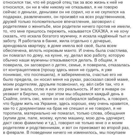
относился так, что её родной отец так за всю жизнь к ней не
относился, он ни в чём никому не отказывал, я не говорю
сейчас о деньгах, деньгами он не сорил, но и не скупился на
подарках, развлечениях, он произвёл на всех родственников,
друзей только положительное впечатление, заговорил с
родителями о женитьбе, мои родители ничего против не имели,
то, что мне пришлось пережить, называется СКАЗКА, я не хочу
сказать, что искала богатого мужчину, я искала надёжный тыл и
заботу. Я работала в банке, жила отдельно с дочерью,
арендовала квартиру, в доме имела всё своё, была всем
обеспечена, вплоть норковым манто. И очень была счастлива,
он помагал по дому, на кухне, ну, делал всю работу, которую
обычно наши мужчины отказываются делать. В общем, я
поверила, он заговорил о детях, семье, я поверила, отказалась
от контрацептивов (прошу здесь меня не судить, я уже
понимаю, что поспешила), я забеременела, счастью его не
было предела, он носил меня на руках, рассказал своей маме,
моим родителям, друзьям позвнонил, ну, вёл себя так, что я
даже не знала, сплю я или это реальность. И вот в январе он
уезжает в Берлин, но при этом мы общаемся каждый день в
Скайпе, опять смс, меня он не собирался забирать, а говорил,
что будем жить на Украине, здесь хорошо, ему очень нравится,
как-то с документами на брак не спешил и не говорил, я не
торопила, материально не помагал, только слова, обещания
(купим дом, папе, моему, куплю машину, мою дочь удочерит,
даст свою фамилию и т.д.), говорил не только мне о и моим
родителям и родственникам, и вот он приезжает во второй раз,
в феврале. В поведении ничего не изменилось, мы покупаем