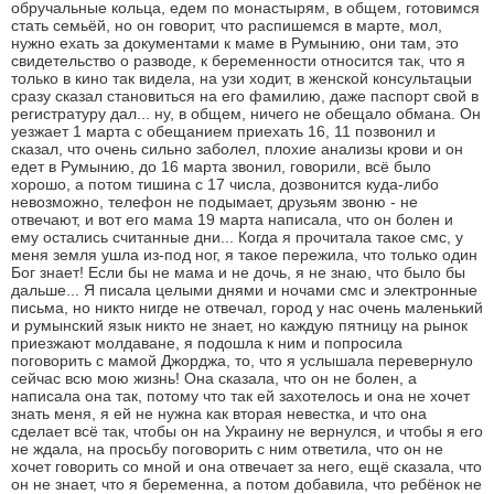
обручальные кольца, едем по монастырям, в общем, готовимся
стать семьёй, но он говорит, что распишемся в марте, мол,
нужно ехать за документами к маме в Румынию, они там, это
свидетельство о разводе, к беременности относится так, что я
только в кино так видела, на узи ходит, в женской консультацыи
сразу сказал становиться на его фамилию, даже паспорт свой в
регистратуру дал... ну, в общем, ничего не обещало обмана. Он
уезжает 1 марта с обещанием приехать 16, 11 позвонил и
сказал, что очень сильно заболел, плохие анализы крови и он
едет в Румынию, до 16 марта звонил, говорили, всё было
хорошо, а потом тишина с 17 числа, дозвонится куда-либо
невозможно, телефон не подымает, друзьям звоню - не
отвечают, и вот его мама 19 марта написала, что он болен и
ему остались считанные дни... Когда я прочитала такое смс, у
меня земля ушла из-под ног, я такое пережила, что только один
Бог знает! Если бы не мама и не дочь, я не знаю, что было бы
дальше... Я писала целыми днями и ночами смс и электронные
письма, но никто нигде не отвечал, город у нас очень маленький
и румынский язык никто не знает, но каждую пятницу на рынок
приезжают молдаване, я подошла к ним и попросила
поговорить с мамой Джорджа, то, что я услышала перевернуло
сейчас всю мою жизнь! Она сказала, что он не болен, а
написала она так, потому что так ей захотелось и она не хочет
знать меня, я ей не нужна как вторая невестка, и что она
сделает всё так, чтобы он на Украину не вернулся, и чтобы я его
не ждала, на просьбу поговорить с ним ответила, что он не
хочет говорить со мной и она отвечает за него, ещё сказала, что
он не знает, что я беременна, а потом добавила, что ребёнок не