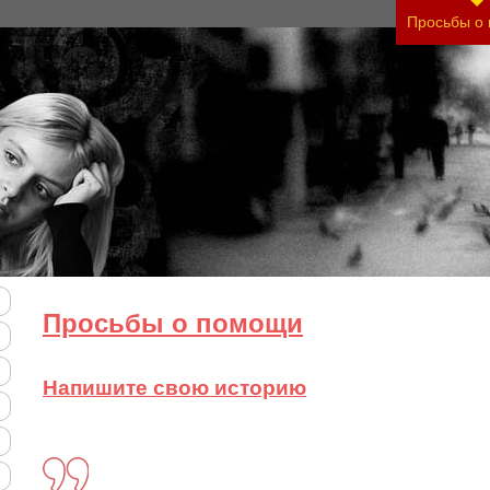
ить тяжесть своего состояния и его психологиче
Просьбы о
Просьбы о помощи
Напишите свою историю