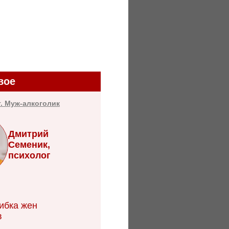
вое
т. Муж-алкоголик
Дмитрий
Семеник,
психолог
ибка жен
в