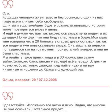
Оля,
Когда два человека живут вместе без росписи,то один из них
чаще всего считает себя свободным.
Если вы и в дальнейшем будете сожительствовать,то история
может повторяться вновь и вновь.
И ещё я думаю что вам так захотелось замуж из-за подруг и их
детишек.Но не факт что они будут счастливы в браке.Моя мать
мне говорила что в 20 боялась в старых девах остаться,так как
все подруги уже повыскакивали замуж. Она вышла за первого
попавшегося кто на тот момент проявил к ней интерес и они не
были счастливы.
Мы живём в такое время,когда и в 30 нормально замуж
выйти.Знаю,это банально,но у вас ещё всё впереди.Встретите
новую любовь.Только дважды подумайте нужны ли вам
интимные отношения до брака в следующий раз.
Ольга, возраст: 29 / 07.12.2008
Здравствуйте. Изложенно всё чётко и ясно. Видно, что многое
Вы уже осознали. Остальное придёт.