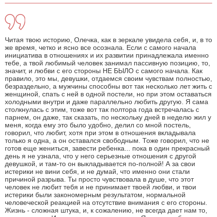
Читая твою историю, Олечка, как в зеркале увидела себя, и, в то
же время, четко и ясно все осознала. Если с самого начала
инициатива в отношениях и их развитии принадлежала именно
тебе, а твой любимый человек занимал пассивную позицию, то,
значит, и любви с его стороны НЕ БЫЛО с самого начала. Как
правило, это мы, девушки, отдаемся своим чувствам полностью,
безраздельно, а мужчины способны вот так несколько лет жить с
женщиной, спать с ней в одной постели, но при этом оставаться
холодными внутри и даже параллельно любить другую. Я сама
столкнулась с этим, тоже вот так полтора года встречалась с
парнем, он даже, так сказать, по нескольку дней в неделю жил у
меня, когда ему это было удобно, делил со мной постель,
говорил, что любит, хотя при этом в отношения вкладывала
только я одна, а он оставался свободным. Тоже говорил, что не
готов еще жениться, завести ребенка... пока в один прекрасный
день я не узнала, что у него серьезные отношения с другой
девушкой, и там-то он выкладывается по-полной! А за свои
истерики не вини себя, и не думай, что именно они стали
причиной разрыва. Ты просто чувствовала в душе, что этот
человек не любит тебя и не принимает твоей любви, и твои
истерики были закономерным результатом, нормальной
человеческой реакцией на отсутствие внимания с его стороны.
Жизнь - сложная штука, и, к сожалению, не всегда дает нам то,