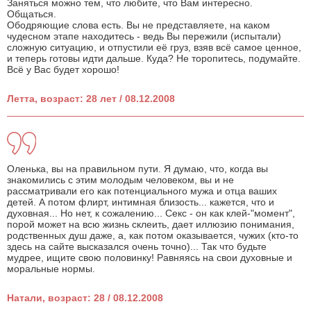
Заняться можно тем, что любите, что Вам интересно.
Общаться.
Ободряющие слова есть. Вы не представляете, на каком
чудесном этапе находитесь - ведь Вы пережили (испытали)
сложную ситуацию, и отпустили её груз, взяв всё самое ценное,
и теперь готовы идти дальше. Куда? Не торопитесь, подумайте.
Всё у Вас будет хорошо!
Летта, возраст: 28 лет / 08.12.2008
Оленька, вы на правильном пути. Я думаю, что, когда вы
знакомились с этим молодым человеком, вы и не
рассматривали его как потенциального мужа и отца ваших
детей. А потом флирт, интимная близость... кажется, что и
духовная... Но нет, к сожалению... Секс - он как клей-"момент",
порой может на всю жизнь склеить, дает иллюзию понимания,
родственных душ даже, а, как потом оказывается, чужих (кто-то
здесь на сайте высказался очень точно)... Так что будьте
мудрее, ищите свою половинку! Равняясь на свои духовные и
моральные нормы.
Натали, возраст: 28 / 08.12.2008