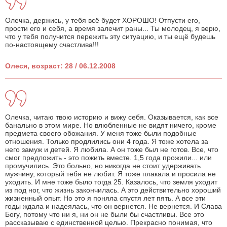
Олечка, держись, у тебя всё будет ХОРОШО! Отпусти его,
прости его и себя, а время залечит раны... Ты молодец, я верю,
что у тебя получится пережить эту ситуацию, и ты ещё будешь
по-настоящему счастлива!!!
Олеся, возраст: 28 / 06.12.2008
Олечка, читаю твою историю и вижу себя. Оказывается, как все
банально в этом мире. Но влюбленные не видят ничего, кроме
предмета своего обожания. У меня тоже были подобные
отношения. Только продлились они 4 года. Я тоже хотела за
него замуж и детей. Я любила. А он тоже был не готов. Все, что
смог предложить - это пожить вместе. 1,5 года прожили... или
промучились. Это больно, но никогда не стоит удерживать
мужчину, который тебя не любит. Я тоже плакала и просила не
уходить. И мне тоже было тогда 25. Казалось, что земля уходит
из под ног, что жизнь закончилась. А это действительно хороший
жизненный опыт. Но это я поняла спустя лет пять. А все эти
годы ждала и надеялась, что он вернется. Не вернется. И Слава
Богу, потому что ни я, ни он не были бы счастливы. Все это
рассказываю с единственной целью. Прекрасно понимая, что