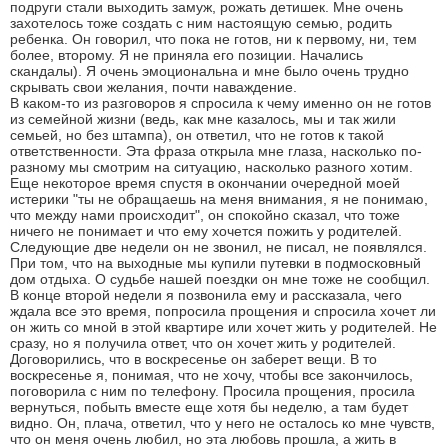
подруги стали выходить замуж, рожать детишек. Мне очень
захотелось тоже создать с ним настоящую семью, родить
ребенка. Он говорил, что пока не готов, ни к первому, ни, тем
более, второму. Я не приняла его позиции. Начались
скандалы). Я очень эмоциональна и мне было очень трудно
скрывать свои желания, почти наваждение.
В каком-то из разговоров я спросила к чему именно он не готов
из семейной жизни (ведь, как мне казалось, мы и так жили
семьей, но без штампа), он ответил, что не готов к такой
ответственности. Эта фраза открыла мне глаза, насколько по-
разному мы смотрим на ситуацию, насколько разного хотим.
Еще некоторое время спустя в окончании очередной моей
истерики "ты не обращаешь на меня внимания, я не понимаю,
что между нами происходит", он спокойно сказал, что тоже
ничего не понимает и что ему хочется пожить у родителей.
Следующие две недели он не звонил, не писал, не появлялся.
При том, что на выходные мы купили путевки в подмосковный
дом отдыха. О судьбе нашей поездки он мне тоже не сообщил.
В конце второй недели я позвонила ему и рассказала, чего
ждала все это время, попросила прощения и спросила хочет ли
он жить со мной в этой квартире или хочет жить у родителей. Не
сразу, но я получила ответ, что он хочет жить у родителей.
Договорились, что в воскресенье он заберет вещи. В то
воскресенье я, понимая, что не хочу, чтобы все закончилось,
поговорила с ним по телефону. Просила прощения, просила
вернуться, побыть вместе еще хотя бы неделю, а там будет
видно. Он, плача, ответил, что у него не осталось ко мне чувств,
что он меня очень любил, но эта любовь прошла, а жить в