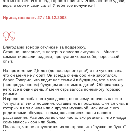
что мы хотим. И это надо просто принять. Я желаю тебе удачи,
веры в себя и свои силы! У тебя все получится!
Ирина, возраст: 27 / 15.12.2008
Благодарю всех за отклики и за поддержку.
Странно, наверное, я неверно описала ситуацию... Многие
комментировали, видимо, пропустив через себя, через свой
опыт.
На протяжении 2,5 лет (до последнего дня!) я не чувствовала,
что он меня не любит. Он всегда очень обо мне заботился,
берег. Говорил, что видит нас семьей в будущем, что в том же
(неопределенном) будущем хочет иметь детей. Оборвалось у
него все в один день. У меня отрывалось понемногу гораздо
раньше.
И вроде не люблю его уже давно, но почему-то очень сложно
"отпустить" эти отношения, оставив их в прошлом. Снятся сны, в
которых я или с ним или с другим мужчиной, или даже с его
родителями обсуждаю темы, касающиеся нас и нашего
расставания. Разговоры во снах настолько реальны, что иногда
сомневаюсь - сон или быль.
Полагаю, что не отпускается из-за страха, что "лучше не будет".