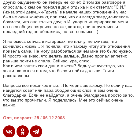
других ощущениях он теперь не хочет. В том же разговоре я
спросила, с кем он поехал в дом отдыха и он ответил: "С И."
(из-за этой девушки-"друга" в начале наших отношений у нас
был не один конфликт, при том, что он всегда твердил-клялся-
божился, что она только друг, а И. упорно игнорировала меня
на всех общих встречах; позже, кстати, они поругались и
последний год не общались, но вот сошлись...).
Я не бьюсь сейчас в истериках, не плачу, не считаю, что
кончилась жизнь... Я поняла, что к такому итогу эти отношения
привела сама. Не могу разобраться зачем мне это было нужно.
И просто не знаю, что делать дальше. Давно пропал аппетит,
раньше почти не спала. Сейчас, ура, сплю.
Как и чем занять свои дни и мысли? Ведь уже чувствую, что
хватит копаться в том, что было и пойти дальше. Точки
расставлены.
Вопросы все неконкретные... По-чернышевскому. Но если у вас
найдется совет или пара ободряющих слов, я вам очень
благодарна. Если не найдется, я очень благодарна просто за то,
что вы это прочитали. Я поделилась. Мне это сейчас очень
важно.
Оля, возраст: 25 / 06.12.2008