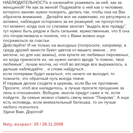
НАБЛЮДАТЕЛЬНОСТЬ и начинайте ухаживать за ней, как за
женщиной! Не как за женой! Подумайте о ней как о человеке,
которого заново нужно покорять, делать так, чтобы она на Вас
обратила внимание... Делайте все не навязчиво, но регулярно и
активно, наблюдая осторожно за ее реакцией, не пропустите
тот момент, когда она со слезами захочет "выдать всю правду",
тут нужно быть рядом и быть сильним, мужественным, что б она
это почувствовала и поняла, что с Вами можно еще
посражаться за счастье.
Действуйте! И не только на выходных (попросите, например, в
среду друзей занести букет цветов от вашего имени... это
мелочи, но для нас важны), или купите ее любимых пироженых,
но когда принесете их, не нужно ничего вроде "я помню, твои
любимые", лучше молча, но чтоб во взгляде все выражалось, а
дальше наблюдайте... и слова найдуться...
если попервам будет казаться, что ничего не выходит, то
помните, что обратный путь всегда тяжче.
И первым делом сходите в церковь, если Вы не противник.
Просите, чтоб все наладилось, а лучше просите прощение за
лень в отношениях. Вобщем, мысли придут сами и те, если
пойдете. За семью можно ставить свечу иконе "Покрова". А еще
есть исповедь, если внимательный батюшка, то он лучше
любого психолога.
Удачи Вам, Дорогой!
Naty, возраст: 25 / 28.11.2008