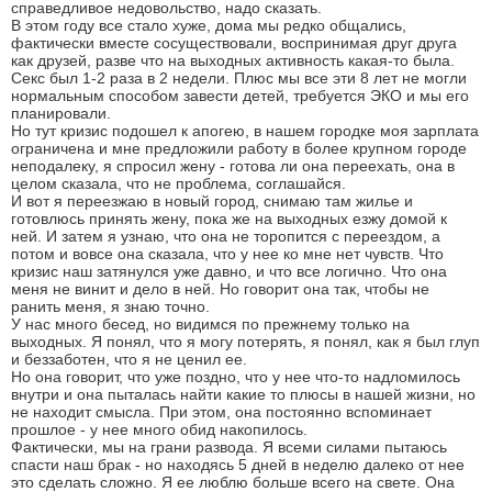
справедливое недовольство, надо сказать.
В этом году все стало хуже, дома мы редко общались,
фактически вместе сосуществовали, воспринимая друг друга
как друзей, разве что на выходных активность какая-то была.
Секс был 1-2 раза в 2 недели. Плюс мы все эти 8 лет не могли
нормальным способом завести детей, требуется ЭКО и мы его
планировали.
Но тут кризис подошел к апогею, в нашем городке моя зарплата
ограничена и мне предложили работу в более крупном городе
неподалеку, я спросил жену - готова ли она переехать, она в
целом сказала, что не проблема, соглашайся.
И вот я переезжаю в новый город, снимаю там жилье и
готовлюсь принять жену, пока же на выходных езжу домой к
ней. И затем я узнаю, что она не торопится с переездом, а
потом и вовсе она сказала, что у нее ко мне нет чувств. Что
кризис наш затянулся уже давно, и что все логично. Что она
меня не винит и дело в ней. Но говорит она так, чтобы не
ранить меня, я знаю точно.
У нас много бесед, но видимся по прежнему только на
выходных. Я понял, что я могу потерять, я понял, как я был глуп
и беззаботен, что я не ценил ее.
Но она говорит, что уже поздно, что у нее что-то надломилось
внутри и она пыталась найти какие то плюсы в нашей жизни, но
не находит смысла. При этом, она постоянно вспоминает
прошлое - у нее много обид накопилось.
Фактически, мы на грани развода. Я всеми силами пытаюсь
спасти наш брак - но находясь 5 дней в неделю далеко от нее
это сделать сложно. Я ее люблю больше всего на свете. Она