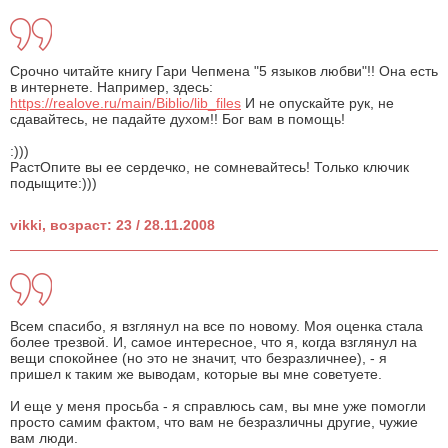
Срочно читайте книгу Гари Чепмена "5 языков любви"!! Она есть
в интернете. Например, здесь:
https://realove.ru/main/Biblio/lib_files
И не опускайте рук, не
сдавайтесь, не падайте духом!! Бог вам в помощь!
:)))
РастОпите вы ее сердечко, не сомневайтесь! Только ключик
подыщите:)))
vikki, возраст: 23 / 28.11.2008
Всем спасибо, я взглянул на все по новому. Моя оценка стала
более трезвой. И, самое интересное, что я, когда взглянул на
вещи спокойнее (но это не значит, что безразличнее), - я
пришел к таким же выводам, которые вы мне советуете.
И еще у меня просьба - я справлюсь сам, вы мне уже помогли
просто самим фактом, что вам не безразличны другие, чужие
вам люди.