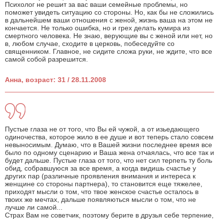
Психолог не решит за вас ваши семейные проблемы, но
поможет увидеть ситуацию со стороны. Но, как бы не сложились
в дальнейшем ваши отношения с женой, жизнь ваша на этом не
кончается. Не только ошибка, но и грех делать кумира из
смертного человека. Не знаю, верующие вы с женой или нет, но
в, любом случае, сходите в церковь, побеседуйте со
священником. Главное, не сидите сложа руки, не ждите, что все
самой собой разрешится.
Анна, возраст: 31 / 28.11.2008
Пустые глаза не от того, что Вы ей чужой, а от изьедающего
одиночества, которое жило в ее душе и вот теперь стало совсем
невыносимым. Думаю, что в Вашей жизни последнее время все
было по одному сценарию и Ваша жена отчаялась, что все так и
будет дальше. Пустые глаза от того, что нет сил терпеть ту боль
обид, собравшуюся за все время, а когда видишь счастье у
других пар (различные проявления внимания и интереса к
женщине со стороны партнера), то становится еще тяжелее,
приходят мысли о том, что твое женское счастье осталось в
твоих же мечтах, дальше появляються мысли о том, что не
лучше ли самой...
Страх Вам не советчик, поэтому берите в друзья себе терпение,