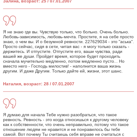
Залина, возраст: 25 / 07.01.2007
Я не знаю где вы. Чувствую только, что больно. Очень больно.
Любовь-зависимость, любовь-мечта. Простите, я на себе просто
знаю, о чем вы. И о безумной ревности. 227629034 - это "аська".
Просто сейчас, сидя в сети, читая вас - я могу только сказать -
держитесь. И отпустите. Отпустите его, ваши чувства, ради
вашей же души. Пройдет время, которое будет проходить
сначала мучительно медленно, потом медленно пусто... Но
вместо него - Господь милостив! - наполнится ваша жизнь
другим. И даже Другим. Только дайте ей, жизни, этот шанс.
Наталия, возраст: 28 / 07.01.2007
Я думаю,для начала Тебе нужно разобраться, что такое
ревность. Ревность - это когда относишься к другому человеку
как к собственности, что очень неправильно, потому что такое
отношение людям не нравится и не понравилось бы тебе
самой. Вот почему Ты считаешь себя вправе не считаться с