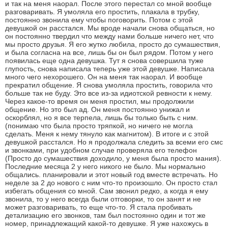
и так на меня наорал. После этого перестал со мной вообще
разговаривать. Я умоляла его простить, плакала в трубку,
постоянно звонила ему чтобы поговорить. Потом с этой
девушкой он расстался. Мы вроде начали снова общаться, но
он постоянно твердил что между нами больше ничего нет, что
мы просто друзья. Я его жутко любила, просто до сумашествия,
и была согласна на все, лишь бы он был рядом. Потом у него
появилась еще одна девушка. Тут я снова совершила туже
глупость, снова написала теперь уже этой девушке. Написала
много чего нехорошего. Он на меня так наорал. И вообще
прекратил общение. Я снова умоляла простить, говорила что
больше так не буду. Это все из-за идиотской ревности к нему.
Через какое-то время он меня простил, мы продолжили
общение. Но это был ад. Он меня постоянно унижал и
оскорблял, но я все терпела, лишь бы только быть с ним.
(понимаю что была просто тряпкой, но ничего не могла
сделать. Меня к нему тянуло как магнитом). В итоге и с этой
девушкой расстался. Но я продолжала следить за всеми его смс
и звонками, при удобном случае проверяла его телефон
(Просто до сумашествия доходило, у меня была просто мания).
Последние месяца 2 у него никого не было. Мы нормально
общались. планировали и этот новый год вместе встречать. Но
неделе за 2 до нового с ним что-то произошло. Он просто стал
избегать общения со мной. Сам звонил редко, а когда я ему
звонила, то у него всегда были отговорки, то он занят и не
может разговаривать, то еще что-то. Я стала пробивать
детализацию его звонков, там был постоянно один и тот же
номер, принадлежащий какой-то девушке. Я уже нахожусь в