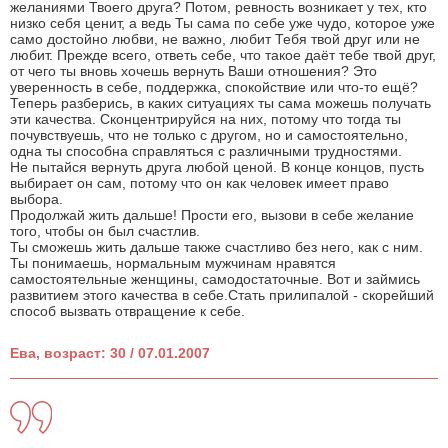
желаниями Твоего друга? Потом, ревность возникает у тех, кто
низко себя ценит, а ведь Ты сама по себе уже чудо, которое уже
само достойно любви, не важно, любит Тебя твой друг или не
любит. Прежде всего, ответь себе, что такое даёт тебе твой друг,
от чего ты вновь хочешь вернуть Ваши отношения? Это
уверенность в себе, поддержка, спокойствие или что-то ещё?
Теперь разберись, в каких ситуациях ты сама можешь получать
эти качества. Сконцентрируйся на них, потому что тогда ты
почувствуешь, что не только с другом, но и самостоятельно,
одна ты способна справляться с различными трудностями.
Не пытайся вернуть друга любой ценой. В конце концов, пусть
выбирает он сам, потому что он как человек имеет право
выбора.
Продолжай жить дальше! Прости его, вызови в себе желание
того, чтобы он был счастлив.
Ты сможешь жить дальше также счастливо без него, как с ним.
Ты понимаешь, нормальным мужчинам нравятся
самостоятельные женщины, самодостаточные. Вот и займись
развитием этого качества в себе.Стать прилипалой - скорейший
способ вызвать отвращение к себе.
Ева, возраст: 30 / 07.01.2007