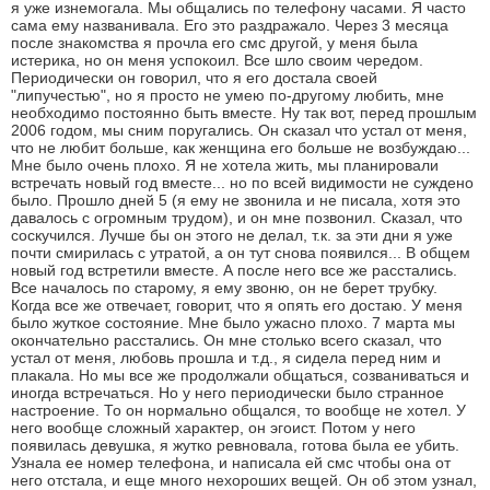
я уже изнемогала. Мы общались по телефону часами. Я часто
сама ему названивала. Его это раздражало. Через 3 месяца
после знакомства я прочла его смс другой, у меня была
истерика, но он меня успокоил. Все шло своим чередом.
Периодически он говорил, что я его достала своей
"липучестью", но я просто не умею по-другому любить, мне
необходимо постоянно быть вместе. Ну так вот, перед прошлым
2006 годом, мы сним поругались. Он сказал что устал от меня,
что не любит больше, как женщина его больше не возбуждаю...
Мне было очень плохо. Я не хотела жить, мы планировали
встречать новый год вместе... но по всей видимости не суждено
было. Прошло дней 5 (я ему не звонила и не писала, хотя это
давалось с огромным трудом), и он мне позвонил. Сказал, что
соскучился. Лучше бы он этого не делал, т.к. за эти дни я уже
почти смирилась с утратой, а он тут снова появился... В общем
новый год встретили вместе. А после него все же расстались.
Все началось по старому, я ему звоню, он не берет трубку.
Когда все же отвечает, говорит, что я опять его достаю. У меня
было жуткое состояние. Мне было ужасно плохо. 7 марта мы
окончательно расстались. Он мне столько всего сказал, что
устал от меня, любовь прошла и т.д., я сидела перед ним и
плакала. Но мы все же продолжали общаться, созваниваться и
иногда встречаться. Но у него периодически было странное
настроение. То он нормально общался, то вообще не хотел. У
него вообще сложный характер, он эгоист. Потом у него
появилась девушка, я жутко ревновала, готова была ее убить.
Узнала ее номер телефона, и написала ей смс чтобы она от
него отстала, и еще много нехороших вещей. Он об этом узнал,