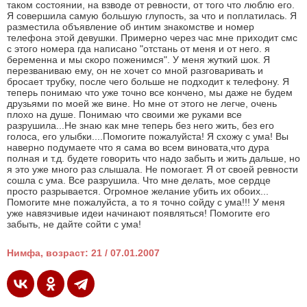
таком состоянии, на взводе от ревности, от того что люблю его.
Я совершила самую большую глупость, за что и поплатилась. Я
разместила объявление об интим знакомстве и номер
телефона этой девушки. Примерно через час мне приходит смс
с этого номера гда написано "отстань от меня и от него. я
беременна и мы скоро поженимся". У меня жуткий шок. Я
перезваниваю ему, он не хочет со мной разговаривать и
бросает трубку, после чего больше не подходит к телефону. Я
теперь понимаю что уже точно все кончено, мы даже не будем
друзьями по моей же вине. Но мне от этого не легче, очень
плохо на душе. Понимаю что своими же руками все
разрушила...Не знаю как мне теперь без него жить, без его
голоса, его улыбки....Помогите пожалуйста! Я схожу с ума! Вы
наверно подумаете что я сама во всем виновата,что дура
полная и т.д. будете говорить что надо забыть и жить дальше, но
я это уже много раз слышала. Не помогает. Я от своей ревности
сошла с ума. Все разрушила. Что мне делать, мое сердце
просто разрывается. Огромное желание убить их обоих...
Помогите мне пожалуйста, а то я точно сойду с ума!!! У меня
уже навязчивые идеи начинают появляться! Помогите его
забыть, не дайте сойти с ума!
Нимфа, возраст: 21 / 07.01.2007