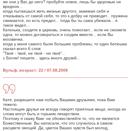
же они у Вас до него? пробуйте новое, лишь бы здоровью не
вредное...
когда пытаешься жить жизнью другого, зажимая себя и
отказывась от самой себя, то это к добру не приводит... пружина
сжимается, но есть предел... тогда бы ты сама убежала... я
такое видел...
Катенька, сходите в церковь, очень помогает... если не сможете
одна, то можно договориться и сходим вместе... если Вы
москвичка.
когда у меня самого были большие проблемы, то один батюшка
сказал всего 6 слов:
"Твоё - твоё, не твоё - не твоё"...
с Богом! пишите... здесь много друзей...
Вульф, возраст: 22 / 07.08.2006
Катя, разрешите нам побыть Вашими друзьями, пока Вам
тяжело.
Настоящие друзья не всегда говорят приятные вещи, иногда их
слова могут быть и горьким лекарством.
Поэтому я скажу Вам: не обожествляйте то, что не является
Божественным. Вы написали, что это случилось в самом
расцвете эмоций. Да, цветок Ваших чувств был молод,