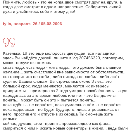
Поймите, любовь - это не когда двое смотрят друг на друга, а
когда двое смотрят в одном направление. Собиритесь силой
духа и улыбнитесь себе и этому дню!
iylia, возраст: 26 / 05.08.2006
Катенька, 19 это ещё молодость цветущая, всё наладится,
здесь Вы найдёте друзей! пишите в icq 207456220, поговорим,
может получится помочь...
спать надо, есть надо - жить надо... это должно быть главное
желание... жить счастливой вне зависимости от обстоятельств...
кто говорит что не любит, либо никогда не любил, либо лжёт...
судя по Вашим словам, Вы стречались около 3 лет... это
большой срок, люди меняются, меняются их интересы,
приоритеты... примерно за 2 года умирает влюблённость... а уж
народилась за это время любовь или нет - это Вы должны
понять... может быть он это и пытается понять...
пока ждёшь - не вернётся, пока думаешь о нём - не вернётся...
пока надеешься - не будет будущего, лишь отрешившись от
него, простив его и отпустив из сердца Ты сможешь жить
дальше...
сейчас, думаю, стоит принять произошедшее как факт...
смириться с ним и искать новые ориентиры в жизни... ведь были