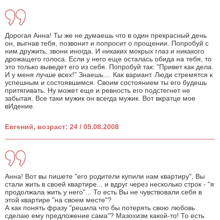
Дорогая Анна! Ты же не думаешь что в один прекрасный день
он, выгнав тебя, позвонит и попросит о прощении. Попробуй с
ним дружить, звони иногда. И никаких мокрых глаз и никакого
дрожащего голоса. Если у него еще осталась обида на тебя, то
это только выведет его из себя. Попробуй так: "Привет как дела.
И у меня лучше всех!" Знаешь.... Как вариант. Люди стремятся к
успешным и состоявшимся. Своим состоянием ты его будешь
притягивать. Ну может еще и ревность его подстегнет не
забытая. Все таки мужик он всегда мужик. Вот вкратце мое
вИдение.
Евгений, возраст: 24 / 05.08.2008
Анна! Вот вы пишете "его родители купили нам квартиру", Вы
стали жить в своей квартире... и вдруг через несколько строк - "я
продолжала жить у него"... То есть Вы не чувствовали себя в
этой квартире "на своем месте"?
А как понять фразу "решила что бы потерять свою любовь
сделаю ему предложение сама"? Мазохизм какой-то! То есть