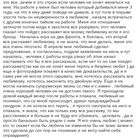
это все, зачем я это строю если человек не хочет жениться на
мне. На работе у меня был человек который добивался меня 3
года, на что я ему даже повода не давала, а тут толи в порыве
злости толь он неуверенности в любимом , начала встречаться
с другим конечно тайком на работе. Меня эти отношения
затянули потом когда я захотела все разорвать этот человек
сказал что пойдет, расскажет все моему любимому если я его
брошу . Началась игра на два фронта, я боялась, что второй
все расскажет любимому, я не знала, что мне делать, меня это
все очень тяготило. В апреле мне любимый сделал
предложение, я согласилась, подали заявление на июль и тут
началась , человек с работы когда узнал об этом начал
настаивать что бы я все рассказала, если нет то он сам поедет
расскажет(так как он не хочет меня терять и безумно любит ) да
еще и фотографии покажет в качестве доказательств, да и я
сама уже не могла этого скрывать, мне хотелось рассказать все
любимому, хотелось закончить эту двойную игру. Еще я не
могла начинать супружескую жизнь со лжи и с измен , любимый
очень хороший человек он не достоин такого. Я приходила
домой каждый вечер после работы и плакала, любимый не
понимал, что со мной происходит, думал предсвадебный
синдром, я не хотела его терять , я просто смотрела на него и
плакала, я знала, что как только ему все расскажу, то мы
расстанемся и больше я не буду его обнимать , целовать , да и
просто банально быть рядом с ним. Я его очень люблю ( может
кто то скажет если бы любила не изменяла бы не знаю зачем я
это сделала до сих пор не понимаю и не могу найти себе
оправдания).