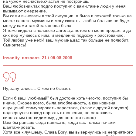
на чужом несчастье,счастья не построишь.
Ваш любовник,так подло поступил с вами,такие люди у меня
вызывают омерзение.
Вы сами выноваты в этой ситуации. я была в похожей,только на
месте ващего мужчины.и могу сказать...любви больше не будет
между вами такой какая она была.
Я тоже видела в человеке ангела,а потом он меня предал. и до
сих пор мучаюсь с ним. и медленно подхожу к расстованию.
Той любви уже нет.И ваш мужчина,вас так больше не полюбит.
Смиритесь!
Insanity, возраст: 21 / 09.08.2008
Ну, запутались... С кем не бывает.
Если б ваш "любимый" был достоин хоть чего-то, поступил бы
иначе. Скорее всего, была влюбленность, а как новизна
ощущений стимулировать перестала, (плюс с другой погулял),
подвернулся повод порвать отношения, не оставшись
виноватым (по-видимому, для него это важно).
Вам бы раньше сюда написать, когда вас только начали
шантажировать.
Хотя все к лучшему. Слава Богу, вы вывернулись из неприятного