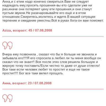
Анна,и с етим надо конечно смириться.Вам не следует
надоедать ему,просить прошения-вы ето сделали уже ни
раз,иначе они потеряют цену ети прошения,и они станут
пустым звуком.Не разачаровывайте его ещё и в етом
отношении.Смиритесь,молитесь и ждите.В вашей ситуации
терпение и ожидание уместны.Всё в руках бога-он вам поможет.
Aziza, возраст: 45 / 07.08.2008
Вчера ему позвонила , сказал что бы я больше не звонила и
забывала его!!!!Я его спросила а любил ли ты меня вообще он
сказал что не знает!! Все после этих слов решила большую и
жирную точку поставить!Если честно то даже от души отлегло!
Все таки если человек любит то простит и еще не такое
простит!!!! Бог все таки вилел прощать.
Анна, возраст: 23 / 07.08.2008