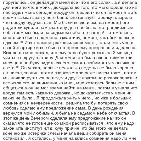
поругались , он делал для меня все что в его силах , а я делала
для него то что в моих , доходила до того что мы спорили кто из
нас будет мыть сегодня посуду он говорил что он помоет я в это
время выхватывая у него банально грязную тарелку говорила
что посуду буду мыть я! Мы были везде и всегда вместе) его
родители купили нам квартиру для нас было это грандиозным
событием мы были на седьмом небе от счастья! Потом очень
много сил было вложенно в квартиру, ремонт, как обычно все в
вдвоем !!! И вот наконец закончился ремонт , стали жить уже в
своей квартире и все было по-прежнему прекрасно и идеально.
Вскоре он мне сказал, что ему надо будет уехать на 3 месяца
учиться в другую страну. Для меня это было очень тяжело три
месяца я не буду видеть своего самого любимого человечка на
свете !!! Он уехал, первые несколько недель все было хорошо
он писал, звонил, потом звонков стало реже писем тоже , потом
мы начали ругаться по недели друг с другом не разговаривать и
все из за его не внимания ко мне , мне хотелась больше с ним
общаться а он не мог время найти на меня , потом я узнала что
вроде там есть какая-то девочка , но доказательств у меня ни
каких не было . Я продолжала жить у него , но уже в больших
сомнениях и неуверенности , решила что бы потерять свою
любовь сделаю ему предложение сама. В день рождения
вернулся мой любимый, я была на седьмом небе от счастья. В
этот же день Вечером сделала ему предложение на что он
сказал что не готов еще со мной расписываться , что ему надо
закончить институт и.т.д. кучу причин что бы этого не делать
конечно же истерика слезы начала вещи собирать он меня
остановил , я осталась. у меня начались сомнения надо ли мне