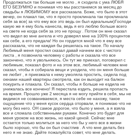
Продолжаться так больше не могло , я сходила с ума ЛЮБЯ
ЕГО БЕЗУМНО и понимая что мы расстанемся за месяц до
свадьбы я ЛЮБИМОМУ все рассказала. Боже, что было в этот
вечер, он плакал так, что я просто проклинала так проклинала
себя за все( за что ему все это ведь он был идеальным)Господи
какую же я ему боль нанесла, ведь я его люблю больше всего
на свете не когда себя за это не прощу . Потом он мне сказал
что видел во мне ангела и что доверял мне на 100% процентов
как себе, а его предала! Но он гордится мной что я ему все
рассказала, что не каждая бы решилась на такое. По началу
Любимый меня простил сказал давай начнем все с чистого
листа , я позвонила человеку с работы и сказала что все
закончено, что я увольняюсь. Он тут же приехал, поговорил с
любимым, показал фото и на этом все, любимый человек мне
сказал, чтобы я собирала вещи и уходила, что он меня больше
не любит , я приезжала к нему умоляла простить, сидела под
окнами нашей квартиры смотрела, как он выходит на балкон
покурить и плакала. Он сказал, чтобы я больше не ездила не
унижалась все кончено! Я перестала ездить, решила пропасть
на время. Прошло уже 2 месяца я не могу прийти в себя, мы не
видимся не созваниваемся, я места себе не нахожу, такое
ощущение что у меня кусок сердца оторвали, я понимаю что не
могу без него. ОН самое дорогое, что было у меня, а я взяла
все и сломала собственными руками. Конечно это будет для
меня уроком на всю жизнь, но какой ценой. Сейчас мне
остается только молиться за него что бы у него все в жизни
было хорошо, что бы он был счастлив . А что мне делать без
него я не знаю. Дайте пожалуйста совет, что мне делать.