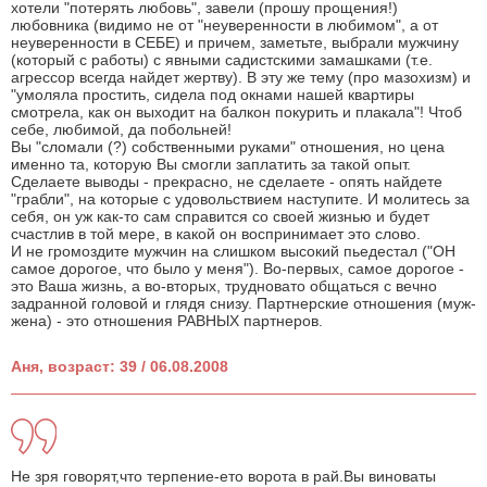
хотели "потерять любовь", завели (прошу прощения!)
любовника (видимо не от "неуверенности в любимом", а от
неуверенности в СЕБЕ) и причем, заметьте, выбрали мужчину
(который с работы) с явными садистскими замашками (т.е.
агрессор всегда найдет жертву). В эту же тему (про мазохизм) и
"умоляла простить, сидела под окнами нашей квартиры
смотрела, как он выходит на балкон покурить и плакала"! Чтоб
себе, любимой, да побольней!
Вы "сломали (?) собственными руками" отношения, но цена
именно та, которую Вы смогли заплатить за такой опыт.
Сделаете выводы - прекрасно, не сделаете - опять найдете
"грабли", на которые с удовольствием наступите. И молитесь за
себя, он уж как-то сам справится со своей жизнью и будет
счастлив в той мере, в какой он воспринимает это слово.
И не громоздите мужчин на слишком высокий пьедестал ("ОН
самое дорогое, что было у меня"). Во-первых, самое дорогое -
это Ваша жизнь, а во-вторых, трудновато общаться с вечно
задранной головой и глядя снизу. Партнерские отношения (муж-
жена) - это отношения РАВНЫХ партнеров.
Аня, возраст: 39 / 06.08.2008
Не зря говорят,что терпение-ето ворота в рай.Вы виноваты