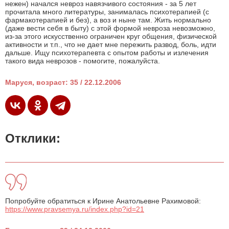
нежен) начался невроз навязчивого состояния - за 5 лет
прочитала много литературы, занималась психотерапией (с
фармакотерапией и без), а воз и ныне там. Жить нормально
(даже вести себя в быту) с этой формой невроза невозможно,
из-за этого искусственно ограничен круг общения, физической
активности и т.п., что не дает мне пережить развод, боль, идти
дальше. Ищу психотерапевта с опытом работы и излечения
такого вида неврозов - помогите, пожалуйста.
Маруся, возраст: 35 / 22.12.2006
Отклики:
Попробуйте обратиться к Ирине Анатольевне Рахимовой:
https://www.pravsemya.ru/index.php?id=21