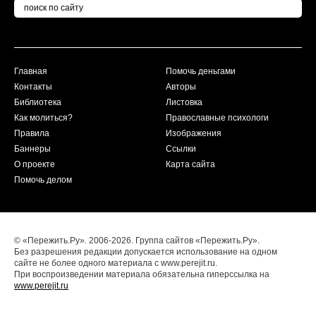
Главная
Помочь деньгами
Контакты
Авторы
Библиотека
Листовка
Как молиться?
Православные психологи
Правила
Изображения
Баннеры
Ссылки
О проекте
Карта сайта
Помочь делом
© «Пережить.Ру». 2006-2026. Группа сайтов «Пережить.Ру».
Без разрешения редакции допускается использование на одном
сайте не более одного материала с www.perejit.ru.
При воспроизведении материала обязательна гиперссылка на
www.perejit.ru