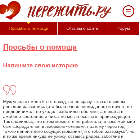
За
50
минут
Вы
Просьбы о помощи
Отзывы о сайте
Форум
можете
оценить
тяжесть
Просьбы о помощи
своего
состояния
и
Напишите свою историю
его
психологические
причины
(бесплатно)
Муж ушел от меня 5 лет назад, но не сразу: сказал о своем
решении развестись (это было очень неожиданно) и ничего не
предпринимал: не уходил, заботился обо мне, а я впала в
амебное состояние и никак не могла осознать происходящее.
Так сложилось, что в том момент я не работала, и весь мой мир
был сосредоточен в любимом человеке, поэтому через год
такого непонятного сосуществования ("я с тобой развожусь", но
в то же время никуда не ухожу, остаюсь рядом, заботлив и