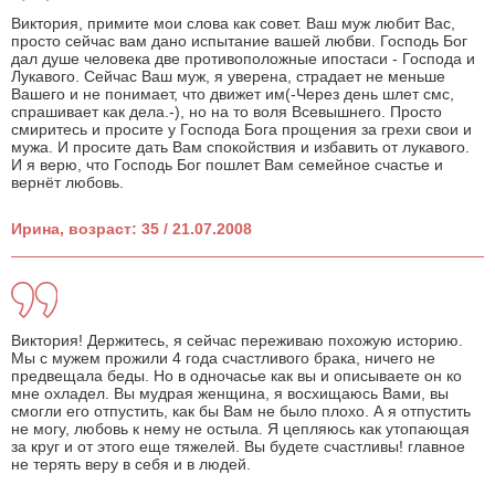
Виктория, примите мои слова как совет. Ваш муж любит Вас,
просто сейчас вам дано испытание вашей любви. Господь Бог
дал душе человека две противоположные ипостаси - Господа и
Лукавого. Сейчас Ваш муж, я уверена, страдает не меньше
Вашего и не понимает, что движет им(-Через день шлет смс,
спрашивает как дела.-), но на то воля Всевышнего. Просто
смиритесь и просите у Господа Бога прощения за грехи свои и
мужа. И просите дать Вам спокойствия и избавить от лукавого.
И я верю, что Господь Бог пошлет Вам семейное счастье и
вернёт любовь.
Ирина, возраст: 35 / 21.07.2008
Виктория! Держитесь, я сейчас переживаю похожую историю.
Мы с мужем прожили 4 года счастливого брака, ничего не
предвещала беды. Но в одночасье как вы и описываете он ко
мне охладел. Вы мудрая женщина, я восхищаюсь Вами, вы
смогли его отпустить, как бы Вам не было плохо. А я отпустить
не могу, любовь к нему не остыла. Я цепляюсь как утопающая
за круг и от этого еще тяжелей. Вы будете счастливы! главное
не терять веру в себя и в людей.