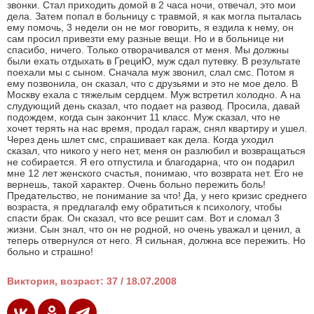
звонки. Стал приходить домой в 2 часа ночи, отвечал, это мои
дела. Затем попал в больницу с травмой, я как могла пыталась
ему помочь, 3 недели он не мог говорить, я ездила к нему, он
сам просил привезти ему разные вещи. Но и в больнице ни
спасибо, ничего. Только отворачивался от меня. Мы должны
были ехать отдыхать в ГрециЮ, муж сдал путевку. В результате
поехали мы с сыном. Сначала муж звонил, слал смс. Потом я
ему позвонила, он сказал, что с друзьями и это не мое дело. В
Москву ехала с тяжелым сердцем. Муж встретил холодно. А на
слудующий день сказал, что подает на развод. Просила, давай
подождем, когда сын закончит 11 класс. Муж сказал, что не
хочет терять на нас время, продал гараж, снял квартиру и ушел.
Через день шлет смс, спрашивает как дела. Когда уходил
сказал, что никого у него нет, меня он разлюбил и возвращаться
не собирается. Я его отпустила и благодарна, что он подарил
мне 12 лет женского счастья, понимаю, что возврата нет. Его не
вернешь, такой характер. Очень больно пережить боль!
Предательство, не понимание за что! Да, у него кризис среднего
возраста, я предлагалф ему обратиться к психологу, чтобы
спасти брак. Он сказал, что все решит сам. Вот и сломал 3
жизни. Сын знал, что он не родной, но очень уважал и ценил, а
теперь отвернулся от него. Я сильная, должна все пережить. Но
больно и страшно!
Виктория, возраст: 37 / 18.07.2008