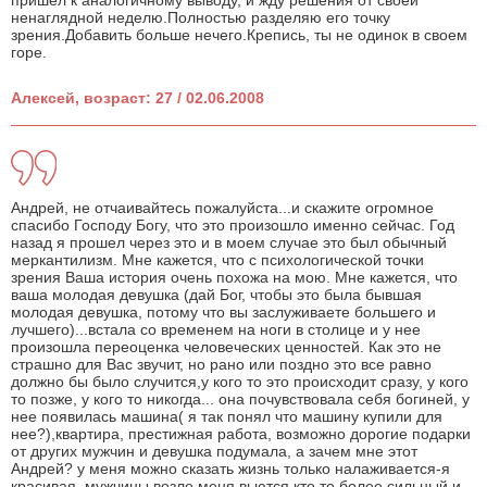
пришел к аналогичному выводу, и жду решения от своей
ненаглядной неделю.Полностью разделяю его точку
зрения.Добавить больше нечего.Крепись, ты не одинок в своем
горе.
Алексей, возраст: 27 / 02.06.2008
Андрей, не отчаивайтесь пожалуйста...и скажите огромное
спасибо Господу Богу, что это произошло именно сейчас. Год
назад я прошел через это и в моем случае это был обычный
меркантилизм. Мне кажется, что с психологической точки
зрения Ваша история очень похожа на мою. Мне кажется, что
ваша молодая девушка (дай Бог, чтобы это была бывшая
молодая девушка, потому что вы заслуживаете большего и
лучшего)...встала со временем на ноги в столице и у нее
произошла переоценка человеческих ценностей. Как это не
страшно для Вас звучит, но рано или поздно это все равно
должно бы было случится,у кого то это происходит сразу, у кого
то позже, у кого то никогда... она почувствовала себя богиней, у
нее появилась машина( я так понял что машину купили для
нее?),квартира, престижная работа, возможно дорогие подарки
от других мужчин и девушка подумала, а зачем мне этот
Андрей? у меня можно сказать жизнь только налаживается-я
красивая, мужчины возле меня вьются,кто то более сильный и