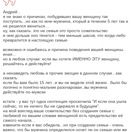
Андрей...
я не знаю о причинах, побудивших вашу женщину так
поступить...но как по мне-мужчина, кторый в течении 5 лет так и
не решился жениться....
ну, как сказать: это не семья-это просто сожительство
и чем дольше оно тянется - тем меньше шасов, что когда-либо
превратится в настоящую семью
возможно-я ошибаюсь и причина поведения вашей женщины
иная...
но в любом случае: если вы хотите ИМЕННО ЭТУ женщину,
решайтесь и действуйте!
а ненавидеть любовь и прочие эмоции в данном случае...как
сказать
если бы вам было 15 лет...и вы не видели этой жизни...было бы
логично и понятно-мальчик разочарован..вы мужчина
действуйте по-мужски
кстати - у вас тут одна сентенция проскочила "И если она ушла
сейчас, то ее ничего бы не сдержало в будущем".
на мой взягляд-ваше сожительство без создания семьи с
любимой по вашим словам женщиной есть предательство её
самого начала...
извините-если я вас обидела...но при создании семьи - очень
важно, что бы мужчина определился-хочет ли он семью-или же