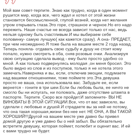
Мой вам совет-терпите. Знаю как трудно, когда в один момент
рушится мир, когда все, чего ждал и хотел от этой жизни
становится бессмысленной, глупой возней, когда нет желания
утром открывать глаза.Это горе, страшное и черное.Но его надо
пережить. Наше счастье не всегда зависит только от нас, ведь
нельзя одному быть счастливым.И мы выбираем себе
половинку- самую лучшую( как кажется сразу). А она- ПРЕДАЕТ,
при чем неожиданно.Я тоже была на вашем месте 2 года назад.
Теперь поняла- отдавать свою судьбу и душу не стоит кому
попало, нужно смотреть в оба, сняв розовые очки. Анализируя
свою ситуацию сделала вывод - ему было просто удобно со
мной. А как только подвернулясь молодая ,он меня бросил. Это
было видно из слов и из поступков, только я не хотела этого
замечать.Наверняка и вы, если, отключив эмоции, подумаете
над вашими отношениями, тоже поймете это.Эта девушка
просто не ваша, она использовала вас. Забудьте ее, если
вернется - гоните в три шеи.Если бы любовь была, ее ничто не
смогло бы ни испугать, ни поломать, даже отсутствие штампа в
паспорте. Терпите. Скоро все пройдет.И запомните- ВЫ НЕ
ВИНОВАТЫ В ЭТОЙ СИТУАЦИИ.Все, что от вас зависело, вы
сделали с любовью и душой.И страдаете вы за ней не потому,
что она такая хорошая,жизни без нее нет. НЕ ОНА, А ВЫ ТАКОЙ
ХОРОШИЙ!!!Другой на вашем месте уже давно бы привел
домой другую и уже давно бы о ней забыл. Вы обязательно
встретите девушку, которая поймет, полюбит и оценит вас. И ей
с вами трудно не будет.