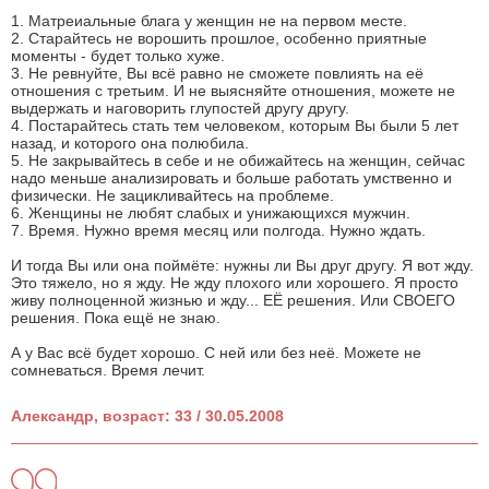
1. Матреиальные блага у женщин не на первом месте.
2. Старайтесь не ворошить прошлое, особенно приятные
моменты - будет только хуже.
3. Не ревнуйте, Вы всё равно не сможете повлиять на её
отношения с третьим. И не выясняйте отношения, можете не
выдержать и наговорить глупостей другу другу.
4. Постарайтесь стать тем человеком, которым Вы были 5 лет
назад, и которого она полюбила.
5. Не закрывайтесь в себе и не обижайтесь на женщин, сейчас
надо меньше анализировать и больше работать умственно и
физически. Не зацикливайтесь на проблеме.
6. Женщины не любят слабых и унижающихся мужчин.
7. Время. Нужно время месяц или полгода. Нужно ждать.
И тогда Вы или она поймёте: нужны ли Вы друг другу. Я вот жду.
Это тяжело, но я жду. Не жду плохого или хорошего. Я просто
живу полноценной жизнью и жду... ЕЁ решения. Или СВОЕГО
решения. Пока ещё не знаю.
А у Вас всё будет хорошо. С ней или без неё. Можете не
сомневаться. Время лечит.
Александр, возраст: 33 / 30.05.2008