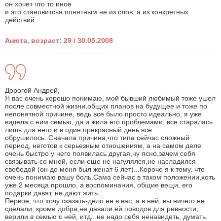
он хочет что то иное
и это становитсья понятным не из слов, а из конкретных
действий
Анюта, возраст: 29 / 30.05.2008
Дорогой Андрей,
Я вас очень хорошо понимаю, мой бывший любимый тоже ушел
после совместной жизни,общих планов на будущее и тоже по
непонятной причине, ведь все было просто идеально, я уже
видела с ним семью, да и жила его проблемами, все старалась
лишь для него и в один прекрасный день все
обрушилось..Сначала причина,что типа сейчас сложный
период, неготов к серьезным отношениям, а на самом деле
очень быстро у него появилась другая,ну ясно,зачем себя
связывать со мной, если еще не нагулялся,не насладился
свободой (он до меня был женат 6 лет)...Короче я к тому, что
очень понимаю вашу боль.Сама сейчас в таком положении,хоть
уже 2 месяца прошло, а воспоминания, общие вещи, его
подарки давят, не дают жить...
Первое, что хочу сказать-дело не в вас, а в ней, вы ничего не
сделали, кроме добра,не давали ей поводов для ревности,
верили в семью с ней, итд...не надо себя ненавидеть, думать.