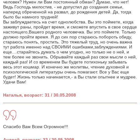
человек? Нужен ли Вам постоянный обман? Думаю, что нет!
Ведь Господь милостив, - не допустил до создания семьи,
наперед обреченной на развал, до рождения детей. Да, тогда
было бы намного трудней!
Вы заблуждаетесь на счет однолюбства. Вы это поймете, когда
заживут раны, пройдет время, и сможете впустить в свое сердце
настоящего,Вашего родного человечка. Вы это поймете. Только
должно пройти время. Я до сих пор стараюсь побороть обиду,
стараюсь понять, простить. Это тяжелый труд, но очень важна
тут работа именно над СВОИМИ ошибками,заблуждениями. И
еще....старайтесь думать о чем угодно, но только не о ней, и
тем более не звонить. Обрывайте каждый раз свои мысли о ней,
каждый раз! И со временем Вы будете потихоньку забывать
весь этот кошмар. И конечно же молитвы, чтение духовной и
психологической литературы очень помагают. Все у Вас еще
будет! Жизнь только начинается,- а Вы стали опытнее и мудрее.
Удачи Вам!
Наталья, возраст: 31 / 30.05.2008
Спасибо Вам Всем Огромное!!!
Андрей, возраст: 32 / 30.05.2008