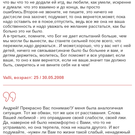
что вы что то не додали ей итд, вы любили, как умели, искренне
и думали. что это взаимно и до конца, вы просто
ошиблись.Второе-не звоните, не пишите, это ничего не
даст,если она захочет, подумает, то она вернется,может, пока
надо оставить ее в покое,отпустить, ведь все же она не ваша
собственность и надо уважать ее желание расстаться, как бы
больно это ни было.
А в-третьих, помните, что Бог не дает испытаний больше, чем
мы могли бы вынести, вы станете сильней после всего, что
пережили,надо держаться...И может,хорошо, что у вас нет с ней
детей, ничего не связывает,иначе было бы больнее и вам, и
детям.держитесь, молитесь, Бог поможет и все управит, если
ваше, то оно к вам вернется, если не ваше,значит так должно
быть, смиритесь и не вините себя ни в чем!
Valli, возраст: 25 / 30.05.2008
Андрей! Прекрасно Вас понимаю!У меня была аналогичная
ситуация. Тот же обман, тот же шок от расставания. Слова
Вашей любимой - это оправдание своей слабости, своей лжи.
Да, наверное ей было некомфортно с Вами, что-то не
устраивало, но она терпела, пока не нашла другого. И вот
подумайте, -нужен ли Вам по жизни такой слабый, ненадежный