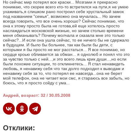
Но сейчас мир потерял все краски... Мозгами я прекрасно
понимаю, что скорее всего кто-то встретился на пути,я не умею
ухаживать,я слишком рано построил себе хрустальный замок
под названием "семья", возможно она мучалась... Но зачем
всегда говорить, что все очень хорошо? Сейчас понимаю, что
она к этому просто была не готова,ей еще хотелось просто
наслаждаться московской жизнью, но зачем столько времени
меня обманывать? Почему молчала и сказала мне это только
сейчас?...И если она ушла сейчас, то ее ничего бы не сдержало
в будущем. И было бы больнее, так как были бы дети, с
которыми я бы просто не мог расстаться... Я все понимаю, но
сердце кроью обливается за обман... я однолюб и понял что это
за чувство только с ней...,и это всего лишь крик души...,но если
были похожие ситуации, то откликнетесь... Я стал ненавидеть
любовь, я ненавижу себя что так долго подходил к выводам и
ненавижу себя за то, что потерял ее навсегда...она не берет
мой телефон, она не читает мои смс, я стараюсь все забыть, но
боюсь, что я просто сойду с ума...
Андрей, возраст: 32 / 30.05.2008
Отклики: