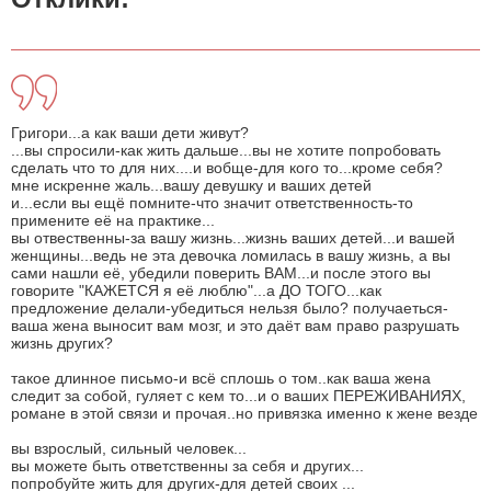
Григори...а как ваши дети живут?
...вы спросили-как жить дальше...вы не хотите попpобовать
сделать что то для них....и вобще-для кого то...кроме себя?
мне искренне жаль...вашу девушку и ваших детей
и...если вы ещё помните-что значит ответственность-то
примените её на практике...
вы отвественны-за вашу жизнь...жизнь ваших детей...и вашей
женщины...ведь не эта девочка ломилась в вашу жизнь, а вы
сами нашли её, убедили поверить ВАМ...и после этого вы
говорите "КАЖЕТСЯ я её люблю"...а ДО ТОГО...как
предложение делали-убедиться нельзя было? получаеться-
ваша жена выносит вам мозг, и это даёт вам право разрушать
жизнь других?
такое длинное письмо-и всё сплошь о том..как ваша жена
следит за собой, гуляет с кем то...и о ваших ПЕРЕЖИВАНИЯХ,
романе в этой связи и прочая..но привязка именно к жене везде
вы взрослый, сильный человек...
вы можете быть ответственны за себя и других...
попробуйте жить для других-для детей своих ...