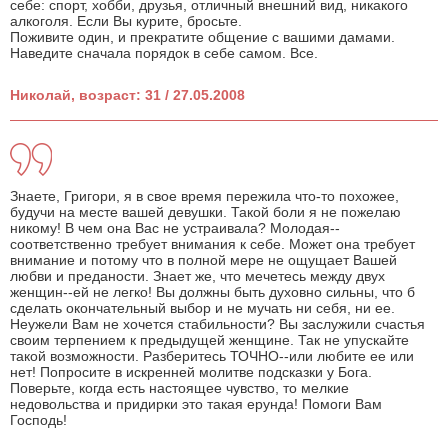
себе: спорт, хобби, друзья, отличный внешний вид, никакого
алкоголя. Если Вы курите, бросьте.
Поживите один, и прекратите общение с вашими дамами.
Наведите сначала порядок в себе самом. Все.
Николай, возраст: 31 / 27.05.2008
Знаете, Григори, я в свое время пережила что-то похожее,
будучи на месте вашей девушки. Такой боли я не пожелаю
никому! В чем она Вас не устраивала? Молодая--
соответственно требует внимания к себе. Может она требует
внимание и потому что в полной мере не ощущает Вашей
любви и преданости. Знает же, что мечетесь между двух
женщин--ей не легко! Вы должны быть духовно сильны, что б
сделать окончательный выбор и не мучать ни себя, ни ее.
Неужели Вам не хочется стабильности? Вы заслужили счастья
своим терпением к предыдущей женщине. Так не упускайте
такой возможности. Разберитесь ТОЧНО--или любите ее или
нет! Попросите в искренней молитве подсказки у Бога.
Поверьте, когда есть настоящее чувство, то мелкие
недовольства и придирки это такая ерунда! Помоги Вам
Господь!