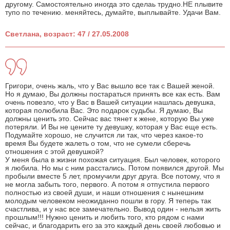
другому. Самостоятельно иногда это сделаь тpудно.НЕ плывите
тупо по течению. меняйтесь, думайте, выплывайте. Удачи Вам.
Светлана, возраст: 47 / 27.05.2008
Григори, очень жаль, что у Вас вышло все так с Вашей женой.
Но я думаю, Вы должны постараться принять все как есть. Вам
очень повезло, что у Вас в Вашей ситуации нашлась девушка,
которая полюбила Вас. Это подарок судьбы. Я думаю, Вы
должны ценить это. Сейчас вас тянет к жене, которую Вы уже
потеряли. И Вы не цените ту девушку, которая у Вас еще есть.
Подумайте хорошо, не случится ли так, что через какое-то
время Вы будете жалеть о том, что не сумели сберечь
отношения с этой девушкой?
У меня была в жизни похожая ситуация. Был человек, которого
я любила. Но мы с ним расстались. Потом появился другой. Мы
пробыли вместе 5 лет, промучили друг друга. Все потому, что я
не могла забыть того, первого. А потом я отпустила первого
полностью из своей души, и наши отношения с нынешним
молодым человеком неожиданно пошли в гору. Я теперь так
счастлива, и у нас все замечательно. Вывод один - нельзя жить
прошлым!!! Нужно ценить и любить того, кто рядом с нами
сейчас, и благодарить его за это каждый день своей любовью и