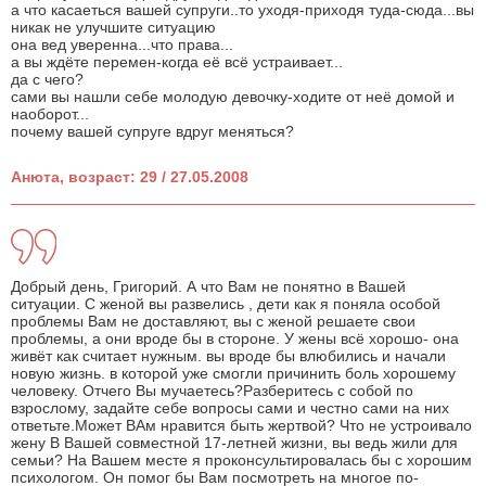
а что касаеться вашей супруги..то уходя-приходя туда-сюда...вы
никак не улучшите ситуацию
она вед уверенна...что права...
а вы ждёте перемен-когда её всё устраивает...
да с чего?
сами вы нашли себе молодую девочку-ходите от неё домой и
наоборот...
почему вашей супруге вдруг меняться?
Анюта, возраст: 29 / 27.05.2008
Добрый день, Григорий. А что Вам не понятно в Вашей
ситуации. С женой вы развелись , дети как я поняла особой
проблемы Вам не доставляют, вы с женой решаете свои
проблемы, а они вроде бы в стороне. У жены всё хорошо- она
живёт как считает нужным. вы вроде бы влюбились и начали
новую жизнь. в которой уже смогли причинить боль хорошему
человеку. Отчего Вы мучаетесь?Разберитесь с собой по
взрослому, задайте себе вопросы сами и честно сами на них
ответьте.Может ВАм нравится быть жертвой? Что не устроивало
жену В Вашей совместной 17-летней жизни, вы ведь жили для
семьи? На Вашем месте я проконсультировалась бы с хорошим
психологом. Он помог бы Вам посмотреть на многое по-