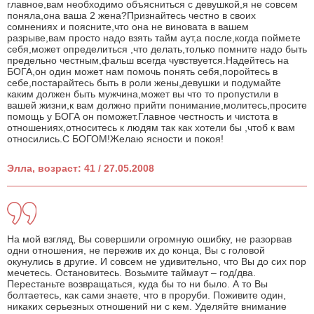
главное,вам необходимо объясниться с девушкой,я не совсем
поняла,она ваша 2 жена?Признайтесь честно в своих
сомнениях и поясните,что она не виновата в вашем
разрыве,вам просто надо взять тайм аут,а после,когда поймете
себя,может определиться ,что делать,только помните надо быть
предельно честным,фальш всегда чувствуется.Надейтесь на
БОГА,он один может нам помочь понять себя,поройтесь в
себе,постарайтесь быть в роли жены,девушки и подумайте
каким должен быть мужчина,может вы что то пропустили в
вашей жизни,к вам должно прийти понимание,молитесь,просите
помощь у БОГА он поможет.Главное честность и чистота в
отношениях,относитесь к людям так как хотели бы ,чтоб к вам
относились.С БОГОМ!Желаю ясности и покоя!
Элла, возраст: 41 / 27.05.2008
На мой взгляд, Вы совершили огромную ошибку, не разорвав
одни отношения, не пережив их до конца, Вы с головой
окунулись в другие. И совсем не удивительно, что Вы до сих пор
мечетесь. Остановитесь. Возьмите таймаут – год/два.
Перестаньте возвращаться, куда бы то ни было. А то Вы
болтаетесь, как сами знаете, что в проруби. Поживите один,
никаких серьезных отношений ни с кем. Уделяйте внимание