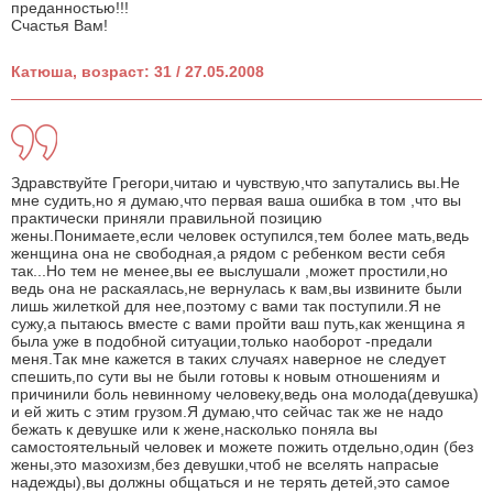
преданностью!!!
Счастья Вам!
Катюша, возраст: 31 / 27.05.2008
Здравствуйте Грегори,читаю и чувствую,что запутались вы.Не
мне судить,но я думаю,что первая ваша ошибка в том ,что вы
практически приняли правильной позицию
жены.Понимаете,если человек оступился,тем более мать,ведь
женщина она не свободная,а рядом с ребенком вести себя
так...Но тем не менее,вы ее выслушали ,может простили,но
ведь она не раскаялась,не вернулась к вам,вы извините были
лишь жилеткой для нее,поэтому с вами так поступили.Я не
сужу,а пытаюсь вместе с вами пройти ваш путь,как женщина я
была уже в подобной ситуации,только наоборот -предали
меня.Так мне кажется в таких случаях наверное не следует
спешить,по сути вы не были готовы к новым отношениям и
причинили боль невинному человеку,ведь она молода(девушка)
и ей жить с этим грузом.Я думаю,что сейчас так же не надо
бежать к девушке или к жене,насколько поняла вы
самостоятельный человек и можете пожить отдельно,один (без
жены,это мазохизм,без девушки,чтоб не вселять напрасые
надежды),вы должны общаться и не терять детей,это самое