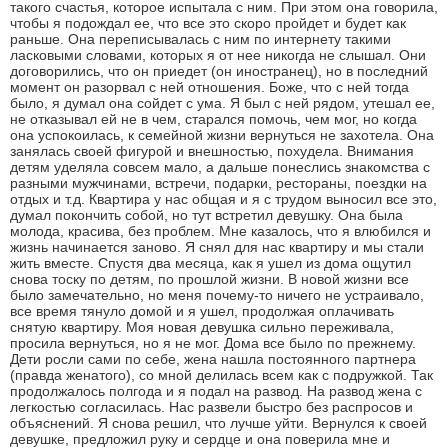
такого счастья, которое испытала с ним. При этом она говорила,
чтобы я подождал ее, что все это скоро пройдет и будет как
раньше. Она переписывалась с ним по интернету такими
ласковыми словами, которых я от нее никогда не слышал. Они
договорились, что он приедет (он иностранец), но в последний
момент он разорвал с ней отношения. Боже, что с ней тогда
было, я думал она сойдет с ума. Я был с ней рядом, утешал ее,
не отказывал ей не в чем, старался помочь, чем мог, но когда
она успокоилась, к семейной жизни вернуться не захотела. Она
занялась своей фигурой и внешностью, похудела. Внимания
детям уделяла совсем мало, а дальше понеслись знакомства с
разными мужчинами, встречи, подарки, рестораны, поездки на
отдых и т.д. Квартира у нас общая и я с трудом выносил все это,
думал покончить собой, но тут встретил девушку. Она была
молода, красива, без проблем. Мне казалось, что я влюбился и
жизнь начинается заново. Я снял для нас квартиру и мы стали
жить вместе. Спустя два месяца, как я ушел из дома ощутил
снова тоску по детям, по прошлой жизни. В новой жизни все
было замечательно, но меня почему-то ничего не устраивало,
все время тянуло домой и я ушел, продолжая оплачивать
снятую квартиру. Моя новая девушка сильно переживала,
просила вернуться, но я не мог. Дома все было по прежнему.
Дети росли сами по себе, жена нашла постоянного партнера
(правда женатого), со мной делилась всем как с подружкой. Так
продолжалось полгода и я подал на развод. На развод жена с
легкостью согласилась. Нас развели быстро без распросов и
объяснений. Я снова решил, что лучше уйти. Вернулся к своей
девушке, предложил руку и сердце и она поверила мне и