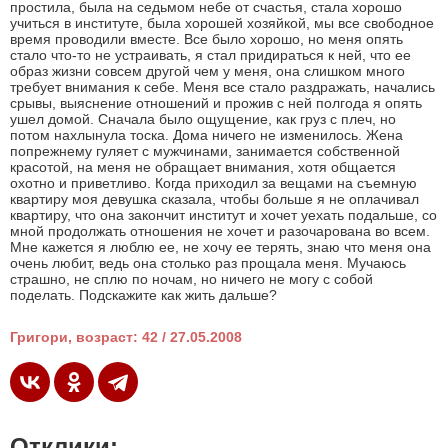
простила, была на седьмом небе от счастья, стала хорошо
учиться в институте, была хорошей хозяйкой, мы все свободное
время проводили вместе. Все было хорошо, но меня опять
стало что-то не устраивать, я стал придираться к ней, что ее
образ жизни совсем другой чем у меня, она слишком много
требует внимания к себе. Меня все стало раздражать, начались
срывы, выяснение отношений и прожив с ней полгода я опять
ушел домой. Сначала было ощущение, как груз с плеч, но
потом нахлынула тоска. Дома ничего не изменилось. Жена
попрежнему гуляет с мужчинами, занимается собственной
красотой, на меня не обращает внимания, хотя общается
охотно и приветливо. Когда приходил за вещами на съемную
квартиру моя девушка сказала, чтобы больше я не оплачивал
квартиру, что она закончит институт и хочет уехать подальше, со
мной продолжать отношения не хочет и разочарована во всем.
Мне кажется я люблю ее, не хочу ее терять, знаю что меня она
очень любит, ведь она столько раз прощала меня. Мучаюсь
страшно, не сплю по ночам, но ничего не могу с собой
поделать. Подскажите как жить дальше?
Григори, возраст: 42 / 27.05.2008
Отклики: