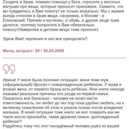
Сходите в Храм, помимо помощи у Бога, спросите у местных
матушек про вещи, которые приносят прихожане. Скажите, что
вы нуждаетесь и Вам помогут не только морально. Мы с мужем
всегда относим в Храм вещи, например, в Москве - в
Елоховский. Причем и костюмы, и обувь, и другие люди тоже
делятся, поэтому попросите и Вам обязательно
помогут.Наверняка и детские вещи тоже приносят.
Удачи Вам! терпения и сил все преодолеть!!
Мила, возраст: 28 / 30.04.2008
Ирина! У меня была похожая ситуация, меня тоже муж
(официальный) бросил с новорожденным ребёнком. У мужа я
вторая жена, от первого брака есть ребёнок. Мне никто никогда
называл реальные причины его ухода из первой семьи.
Оказалось всё банально - человек не хочет нести
ответственность, он любит до тех пор пока удобно любить, но к
великому сожалению об этом я узнала только после рождения
малыша. В моей ситуации тоже никто не мог поверить как же
такое могло произойти, такая дружная семья, долгожданный
ребёнок!!!
Радуйтесь тому что этот ненадёжный человек ушёл из вашей