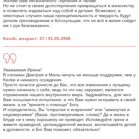
Желаю Вам бесконечного Терпения и Любви.
Но не стоит в своем долготерпении превращаться в мазохистку
и позволять издеваться над собой и детьми. Возможно, в
некоторых случаях наша принципиальность и твердость будут
уроком греховодникам и богохульцам, что не всё в жизни сойдет
им с рук безнаказанно...
Keoiki, возраст: 37 / 01.05.2008
Уважаемая Ирина!
В откликах Дмитрия и Милы ничуть не меньше поддержки, чем у
Keoke и никакого осуждения...
Просто хочется донести до Вас, что все изменения к лучшему
нужно начинать с себя, ведь то что нас окружает, является
отражением нашего внутреннего мира. Задумайтесь, для чего
Вам посылаются испытания, и что Вам нужно исправить в своей
жизни, а не "кричите о помощи" Богу.
И определитесь, Вы "открытая и искренняя" или "замкнутая и
недоверчивая" (Ваши, противоречивые, слова)? Да и жизнь в
блуде ни к чему хорошему не приводит. Исповедуйте грехи и
живите праведной, целомудренной жизнью, воспитывайте детей
в духовности, и Бог Вам поможет, обязательно!