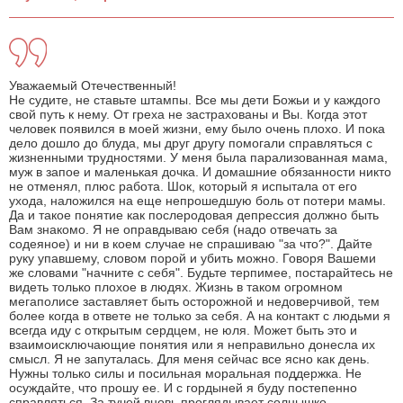
Уважаемый Отечественный!
Не судите, не ставьте штампы. Все мы дети Божьи и у каждого
свой путь к нему. От греха не застрахованы и Вы. Когда этот
человек появился в моей жизни, ему было очень плохо. И пока
дело дошло до блуда, мы друг другу помогали справляться с
жизненными трудностями. У меня была парализованная мама,
муж в запое и маленькая дочка. И домашние обязанности никто
не отменял, плюс работа. Шок, который я испытала от его
ухода, наложился на еще непрошедшую боль от потери мамы.
Да и такое понятие как послеродовая депрессия должно быть
Вам знакомо. Я не оправдываю себя (надо отвечать за
содеяное) и ни в коем случае не спрашиваю "за что?". Дайте
руку упавшему, словом порой и убить можно. Говоря Вашеми
же словами "начните с себя". Будьте терпимее, постарайтесь не
видеть только плохое в людях. Жизнь в таком огромном
мегаполисе заставляет быть осторожной и недоверчивой, тем
более когда в ответе не только за себя. А на контакт с людьми я
всегда иду с открытым сердцем, не юля. Может быть это и
взаимоисключающие понятия или я неправильно донесла их
смысл. Я не запуталась. Для меня сейчас все ясно как день.
Нужны только силы и посильная моральная поддержка. Не
осуждайте, что прошу ее. И с гордыней я буду постепенно
справляться. За тучей вновь проглядывает солнышко.