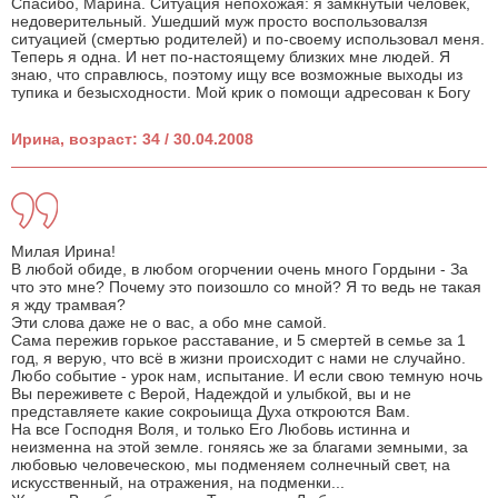
Спасибо, Марина. Ситуация непохожая: я замкнутый человек,
недоверительный. Ушедший муж просто воспользовалзя
ситуацией (смертью родителей) и по-своему использовал меня.
Теперь я одна. И нет по-настоящему близких мне людей. Я
знаю, что справлюсь, поэтому ищу все возможные выходы из
тупика и безысходности. Мой крик о помощи адресован к Богу
Ирина, возраст: 34 / 30.04.2008
Милая Ирина!
В любой обиде, в любом огорчении очень много Гордыни - За
что это мне? Почему это поизошло со мной? Я то ведь не такая
я жду трамвая?
Эти слова даже не о вас, а обо мне самой.
Сама пережив горькое расставание, и 5 смертей в семье за 1
год, я верую, что всё в жизни происходит с нами не случайно.
Любо событие - урок нам, испытание. И если свою темную ночь
Вы переживете с Верой, Надеждой и улыбкой, вы и не
представляете какие сокроыища Духа откроются Вам.
На все Господня Воля, и только Его Любовь истинна и
неизменна на этой земле. гоняясь же за благами земными, за
любовью человеческою, мы подменяем солнечный свет, на
искусственный, на отражения, на подменки...