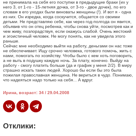
не принимала на себя его поступки в предыдущие браки (их у
него 3, от 1-го - 15-летняя дочка, от 3-го - двое дочек), по его
словам в его уходах были виноваты женщины (!). И вот я - одна
из них. Он изредка, когда соскучится, общается со своими
детьми. Не представляю себе, как через год-полгода он явится,
объявив что он отец ребенка, чтобы снова уйти, посмотрев как и
чем живу, позлорадствуя, если окажусь слабой. Очень жестокий
и эгоистичный человек. Не могу понять, как не увидела этого
раньше.
Сейчас мне необходимо выйти на работу, деньгами он нас тоже
не обеспечивает. Ищу срочно человека, готового помочь, жить с
нами, помогать по хозяйству. Чтобы было с кем хоть поговорить,
а не выть в подушку каждую ночь. За плату, конечно. Выйду на
работу - смогу платить больше (да и график у меня 2/2). В миру
страшно искать таких людей. Хорошо бы если бы это была
пожилая православная женщина. Не вериться в чудо. Понимаю,
что надеяться надо только на себя... А вдруг.
Ирина, возраст: 34 / 29.04.2008
Отклики: