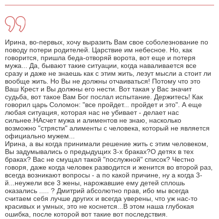
Ирина, во-первых, хочу выразить Вам свое соболезнование по
поводу потери родителей. Царствие им небесное. Но, как
говорится, пришла беда-отворяй ворота, вот еще и потеря
мужа... Да, бывают такие ситуации, когда наваливается все
сразу и даже не знаешь как с этим жить, лезут мысли а стоит ли
вообще жить. Но Вы не должны отчаиваться! Потому что это
Ваш Крест и Вы должны его нести. Вот такая у Вас значит
судьба, вот такое Вам Бог послал испытание. Держитесь! Как
говорил царь Соломон: "все пройдет... пройдет и это". А еще
любая ситуация, которая нас не убивает - делает нас
сильнее.НАсчет мужа и алиментов не знаю, насколько
возможно "стрясти" алименты с человека, который не является
официально мужем...
Ирина, а вы когда принимали решение жить с этим человеком,
Вы задумывались о предыдущих 3-х браках?О детях в тех
браках? Вас не смущал такой "послужной" список? Честно
говоря, даже когда человек разводится и женится во второй раз,
всегда возникают вопросы - а по какой причине, ну а когда 3-
й...неужели все 3 жены, нарожавшие ему детей сплошь
оказались ..... ? Дмитрий абсолютно прав, ибо мы всегда
считаем себя лучше других и всегда уверены, что уж нас-то
красивых и умных, это не коснется...В этом наша глубокая
ошибка, после которой вот такие вот последствия.