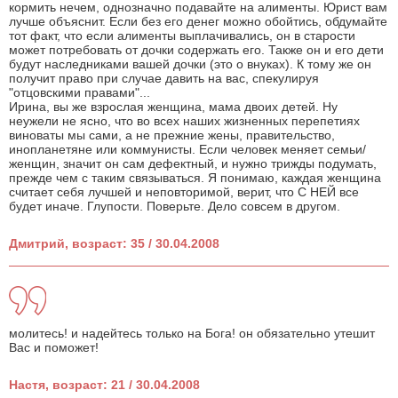
кормить нечем, однозначно подавайте на алименты. Юрист вам
лучше объяснит. Если без его денег можно обойтись, обдумайте
тот факт, что если алименты выплачивались, он в старости
может потребовать от дочки содержать его. Также он и его дети
будут наследниками вашей дочки (это о внуках). К тому же он
получит право при случае давить на вас, спекулируя
"отцовскими правами"...
Ирина, вы же взрослая женщина, мама двоих детей. Ну
неужели не ясно, что во всех наших жизненных перепетиях
виноваты мы сами, а не прежние жены, правительство,
инопланетяне или коммунисты. Если человек меняет семьи/
женщин, значит он сам дефектный, и нужно трижды подумать,
прежде чем с таким связываться. Я понимаю, каждая женщина
считает себя лучшей и неповторимой, верит, что С НЕЙ все
будет иначе. Глупости. Поверьте. Дело совсем в другом.
Дмитрий, возраст: 35 / 30.04.2008
молитесь! и надейтесь только на Бога! он обязательно утешит
Вас и поможет!
Настя, возраст: 21 / 30.04.2008