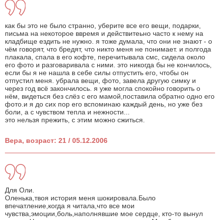
как бы это не было странно, уберите все его вещи, подарки,
письма на некоторое ввремя и действитеьно часто к нему на
кладбище ездить не нужно. я тоже думала, что они не знают - о
чём говорят, что бредят, что никто меня не понимает. и полгода
плакала, спала в его кофте, перечитывала смс, сидела около
его фото и разговаривала с ними. это никогда бы не кончилось,
если бы я не нашла в себе силы отпустить его, чтобы он
отпустил меня. убрала вещи, фото, завела другую симку и
через год всё закончилось. я уже могла спокойно говорить о
нём, видеться без слёз с его мамой,поставила обратно одно его
фото.и я до сих пор его вспоминаю каждый день, но уже без
боли, а с чувством тепла и нежности...
это нельзя прежить, с этим можно сжиться.
Вера, возраст: 21 / 05.12.2006
Для Оли.
Оленька,твоя история меня шокировала.Было
впечатление,когда я читала,что все мои
чувства,эмоции,боль,наполнявшие мое сердце, кто-то вынул