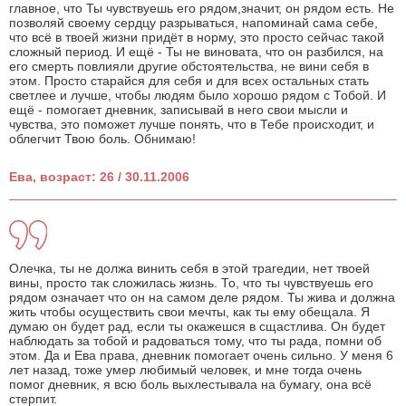
главное, что Ты чувствуешь его рядом,значит, он рядом есть. Не
позволяй своему сердцу разрываться, напоминай сама себе,
что всё в твоей жизни придёт в норму, это просто сейчас такой
сложный период. И ещё - Ты не виновата, что он разбился, на
его смерть повлияли другие обстоятельства, не вини себя в
этом. Просто старайся для себя и для всех остальных стать
светлее и лучше, чтобы людям было хорошо рядом с Тобой. И
ещё - помогает дневник, записывай в него свои мысли и
чувства, это поможет лучше понять, что в Тебе происходит, и
облегчит Твою боль. Обнимаю!
Ева, возраст: 26 / 30.11.2006
Олечка, ты не должа винить себя в этой трагедии, нет твоей
вины, просто так сложилась жизнь. То, что ты чувствуешь его
рядом означает что он на самом деле рядом. Ты жива и должна
жить чтобы осуществить свои мечты, как ты ему обещала. Я
думаю он будет рад, если ты окажешся в сщастлива. Он будет
наблюдать за тобой и радоваться тому, что ты рада, помни об
этом. Да и Ева права, дневник помогает очень сильно. У меня 6
лет назад, тоже умер любимый человек, и мне тогда очень
помог дневник, я всю боль выхлестывала на бумагу, она всё
стерпит.