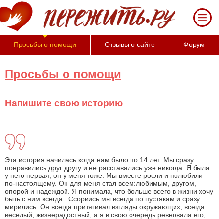
За 50 минут Вы можете
оценить тяжесть своего
состояния и его
психологические причины
Просьбы о помощи
Отзывы о сайте
Форум
(бесплатно)
Просьбы о помощи
Напишите свою историю
Эта история начилась когда нам было по 14 лет. Мы сразу
понравились друг другу и не расставались уже никогда. Я была
у него первая, он у меня тоже. Мы вместе росли и полюбили
по-настоящему. Он для меня стал всем:любимым, другом,
опорой и надеждой. Я понимала, что больше всего в жизни хочу
быть с ним всегда...Ссориись мы всегда по пустякам и сразу
мирились. Он всегда притягивал взгляды окружающих, всегда
веселый, жизнерадостный, а я в свою очередь ревновала его,