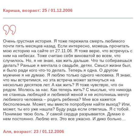
Кариша, возраст: 25 / 01.12.2006
Очень грустная история. Я тоже пережила смерть любимого
почти пять месяцев назад. Если интересно, можешь прочитать
мою историю на сайте от 27.11.06. Я тоже верю, что встречусь с
ним на небесах. Тоже считаю себя виноватой во всем, что
случилось. Но, я не знаю, как жить дальше. Что ты собираешься
делать? Раньше я мечтала о свадьбе, детях. Смысл жизни был,
и было ради кого что-то делать. Теперь я одна. О другом
мужчине я не думаю. Я люблю только одного человека. Я знаю,
что мы встретимся, но эта встреча может затянуться на
несколько десятков лет. А как жить? Я тоже чувствую, что он
рядом. Молюсь за нас. Как теперь жить? С мыслью, что никогда
не станешь любящей и любимой женой и не исполнишь мечту
любимого человека – родить ребенка? Мне все кажется
бесполезным. Может, мы вместе попробуем найти выход? Или,
может, ты его уже нашла? Буду рада если ответишь. Я с тобой.
Понимаю твою боль. У самой сердце разрывается. Думаю о
нем постоянно. Люблю его. Это все ужасно. И дико больно…
Аля, возраст: 23 / 01.12.2006