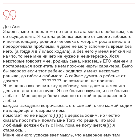
Для Али.
Знаешь, мне теперь тоже не понятна эта мечта с ребенком, как
ее осуществить. Я хотела ребенка именно от своего любимого
и по-настоящему родного человека с которым росла вместе и
преодолевала проблемы, я даже не могу вспомнить время без
него, (а тогда я в 7 класс ходила), а без него у меня нет сил ни
на что, точнее мне ничего не нужно и неинтересно. Хотя
некоторые говорят мне, родишь сына, назовешь ЕГО именем и
постараешься воспитать в нем похожие черты характера. Было
бы здорово если этот ребенок родился у меня несколько
раньше, до гибели любимого. А сейчас думать о ребенке от
другого...................???????? не возможно, не приятно....
Я не нашла как решить эту проблему, мне даже кажется что
день ото дня только хуже. Я все больше скучаю, и все больше
люблю... Мое сердце болит именно от этой нерастраченной
любви...
каждые выходные встречаюсь с его семьей, с его мамой ходим
на кладбище и говорим о нем.
помогает, но не надолго((((((( в церковь ходим, но честно
сказать простить и понять мне Того кто решил, что мой
любимый должен быть с Ним, пока не получается(((( я
стараюсь...
Меня немного успокаивает мысль, что наверное ему там