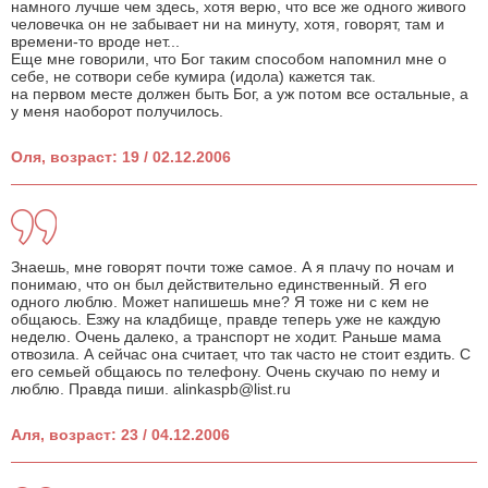
намного лучше чем здесь, хотя верю, что все же одного живого
человечка он не забывает ни на минуту, хотя, говорят, там и
времени-то вроде нет...
Еще мне говорили, что Бог таким способом напомнил мне о
себе, не сотвори себе кумира (идола) кажется так.
на первом месте должен быть Бог, а уж потом все остальные, а
у меня наоборот получилось.
Оля, возраст: 19 / 02.12.2006
Знаешь, мне говорят почти тоже самое. А я плачу по ночам и
понимаю, что он был действительно единственный. Я его
одного люблю. Может напишешь мне? Я тоже ни с кем не
общаюсь. Езжу на кладбище, правде теперь уже не каждую
неделю. Очень далеко, а транспорт не ходит. Раньше мама
отвозила. А сейчас она считает, что так часто не стоит ездить. С
его семьей общаюсь по телефону. Очень скучаю по нему и
люблю. Правда пиши. alinkaspb@list.ru
Аля, возраст: 23 / 04.12.2006