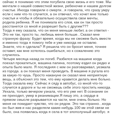
сейчас я понимаю что этим погубила свою жизнь и его тоже. Мы
мечтали о нашей совместной жизни, ребеночке и нашем долгом
счастье. Иногда говорили о смерти...я говорила, что сразу умру
если с ним что-то случится, а он отвечал, что хочет мне только
счастья и чтобы я обязательно осуществила свои мечты,
родила ребенка. Я не понимала его слов, как он так просто
расстанется со мной и разрешит быть с другим???
Тогда я ему сказала, что он меня меньше любит, а он ответил -
Это не так, просто ты, любишь меня больше...Сказал мне
странную фразу: Будет время, когда мы не сможем быть вместе
и именно тогда я помогу тебе и уже никогда не оставлю.
Знаете, что я сделала? Я решила что он бросит меня, точнее
оставит, как мне хотелось ошибаться, но к сожалению это
случилось.
Четыре месяца назад он погиб. Разбился на машине когда
поехал прокатиться, машина папина, поэтому ездил он редко и
опыта было мало. Я последняя с кем он разговаривал, уезжала
из города. а он поехал меня проводить. В машине я ругала его
за какую-то чушь. Просто накануне он сказал мне неприятную
вещь, а объяснил это тем, что ему нравится делать мне больно.
Тогда сказала ему: Сейчас я сяду в автобус, со мной что-то
случится в дороге и ты не сможешь себе этого простить никогда.
Уехала, только вечером узнала, что его уже нет. В сознание он
не приходил, умер в реанимации.Я пишу это, а сердце в
прямом смысле разрывается на части, мне очень больно. Но
меня не покидает чувство, что он рядом. Это так странно...когда
он был жив и нас разделяли какие-нибудь 100 км этой связи не
было, она появилась когда я села в тот злополучный автобус. я