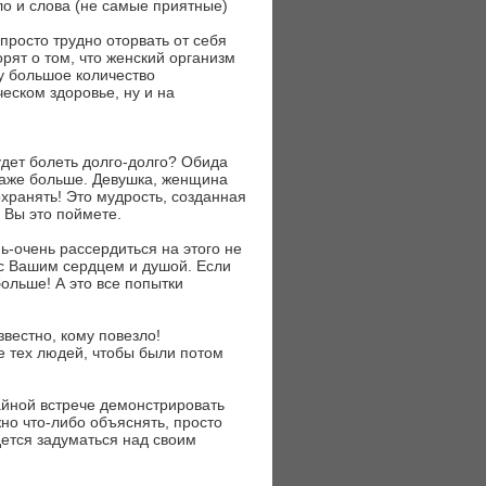
ло и слова (не самые приятные)
 просто трудно оторвать от себя
орят о том, что женский организм
у большое количество
еском здоровье, ну и на
будет болеть долго-долго? Обида
 даже больше. Девушка, женщина
охранять! Это мудрость, созданная
 Вы это поймете.
ь-очень рассердиться на этого не
я с Вашим сердцем и душой. Если
ольше! А это все попытки
звестно, кому повезло!
не тех людей, чтобы были потом
айной встрече демонстрировать
жно что-либо объяснять, просто
идется задуматься над своим