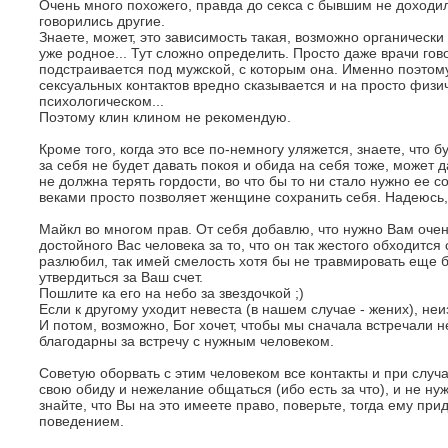
Очень много похожего, правда до секса с бывшим не доходи
говорились другие.
Знаете, может, это зависимость такая, возможно органически
уже родное... Тут сложно определить. Просто даже врачи гов
подстраивается под мужской, с которым она. Именно поэтом
сексуальных контактов вредно сказывается и на просто физич
психологическом...
Поэтому клин клином не рекомендую.
Кроме того, когда это все по-немногу уляжется, знаете, что 
за себя не будет давать покоя и обида на себя тоже, может
не должна терять гордости, во что бы то ни стало нужно ее с
веками просто позволяет женщине сохранить себя. Надеюсь,
Майкл во многом прав. От себя добавлю, что нужно Вам очен
достойного Вас человека за то, что он так жестого обходитс
разлюбил, так имей смелость хотя бы не травмировать еще б
утвердиться за Ваш счет.
Пошлите ка его на небо за звездочкой ;)
Если к другому уходит невеста (в нашем случае - жених), неи
И потом, возможно, Бог хочет, чтобы мы сначала встречали 
благодарны за встречу с нужным человеком.
Советую оборвать с этим человеком все контакты и при случ
свою обиду и нежелание общаться (ибо есть за что), и не ну
знайте, что Вы на это имеете право, поверьте, тогда ему пр
поведением.