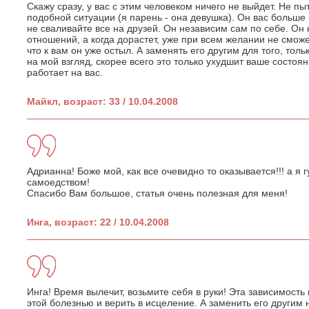
Скажу сразу, у вас с этим человеком ничего не выйдет. Не пы
подобной ситуации (я парень - она девушка). Он вас больше 
не сваливайте все на друзей. Он независим сам по себе. Он
отношений, а когда дорастет, уже при всем желании не смож
что к вам он уже остыл. А заменять его другим для того, толь
на мой взгляд, скорее всего это только ухудшит ваше состоя
работает на вас.
Майкл, возраст: 33 / 10.04.2008
Адрианна! Боже мой, как все очевидно то оказывается!!! а я 
самоедством!
Спасибо Вам большое, статья очень полезная для меня!
Инга, возраст: 22 / 10.04.2008
Инга! Время вылечит, возьмите себя в руки! Эта зависимость
этой болезнью и верить в исцеление. А заменить его другим н