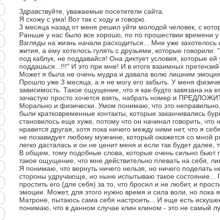
Здравствуйте, уважаемые посетители сайта.
Я схожу с ума! Вот так с ходу и говорю.
3 месяца назад от меня решил уйти молодой человек, с кото
Раньше у нас было все хорошо, по по прошествии времени у 
Взгляды на жизнь начали расходиться... Мне уже захотелось 
жития, а ему хотелось гулять с друзьями, которые говорили: 
под каблук, не поддавайся! Она диктует условия, которые ей 
поддашься...!!!" И это при мне! И в итоге взаимных претензи
Может я была не очень мудра и давала волю лишним эмоция
Прошло уже 3 месяца, а я не могу его забыть. У меня физич
зависимость. Такое ощущение, что я как-будто завязана на ег
зачастую просто хочется взять, набрать номер и ПРЕДЛОЖИТ
Морально и физически. Умом понимаю, что это неправильно
были кратковременные контакты, которые заканчивались бур
становилось еще хуже, потому что он начинал говорить, что 
нравится другая, хотя пока ничего между ними нет, что я себ
не позавидует любому мужчине, который окажется со мной ря
легко дасталась и он не ценит меня и если так будет далее, т
В общем, тому подобные слова, которые очень сильно бьют
такое ощущение, что мне действительно плевать на себя, ли
Я понимаю, что вернуть ничего нельзя, но ничего поделать не
стороны удручающе, но ныне испытываю такое состояние... П
простить его (для себя) за то, что бросил и не любит, и прос
эмоции. Может, для этого нужно время и сила воли, но пока 
Матроне, пытаюсь сама себя настроить... И еще есть искуше
понимаю, что в данном случае клин клином - это не самый лу