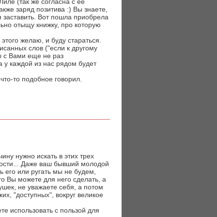
Лиле (так же согласна с ее
также заряд позитива :) Вы знаете,
я заставить. Вот пошла приобрела
льно отыщу книжку, про которую
 этого желаю, и буду стараться.
исанных слов ("если к другому
ы с Вами еще не раз
да у каждой из нас рядом будет
о что-то подобное говорил.
чину нужно искать в этих трех
ности... Даже ваш бывший молодой
ь его или ругать мы не будем,
то Вы можете для него сделать, а
ушек, не уважаете себя, а потом
их, "доступных", вокруг великое
ете использовать с пользой для