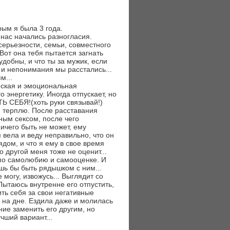
рым я была 3 года.
нас начались разногласия.
серьезности, семьи, совместного
"Вот она тебя пытается загнать
удобны, и что ты за мужик, если
й и непонимания мы расстались...
м...
еская и эмоциональная
о энергетику. Иногда отпускает, но
Ь СЕБЯ!(хоть руки связывай!)
, терплю. После расставания
ным сексом, после чего
ничего быть не может, ему
я вела и веду неправильно, что он
дом, и что я ему в свое время
о другой меня тоже не оценит...
 по самолюбию и самооценке. И
шь бы быть рядышком с ним...
 могу, извожусь... Выглядит со
ытаюсь внутренне его отпустить,
тить себя за свои негативные
я на дне. Ездила даже и молилась
ние заменить его другим, но
чший вариант...