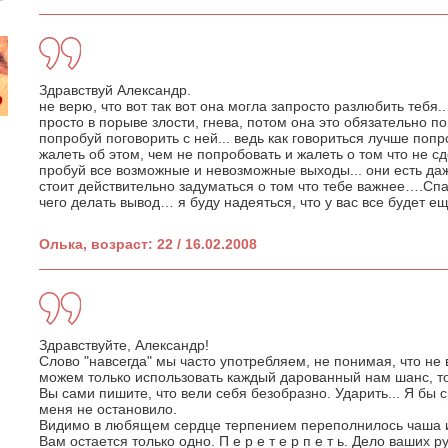
Здравствуй Александр.
не верю, что вот так вот она могла запросто разлюбить тебя.
просто в порыве злости, гнева, потом она это обязательно п
попробуй поговорить с ней... ведь как говориться лучше попр
жалеть об этом, чем не попробовать и жалеть о том что не с
пробуй все возможные и невозможные выходы... они есть даж
стоит действительно задуматься о том что тебе важнее….Спа
чего делать вывод… я буду надеяться, что у вас все будет е
Олька, возраст: 22 / 16.02.2008
Здравствуйте, Александр!
Слово "навсегда" мы часто употребляем, не понимая, что не
можем только использовать каждый дарованный нам шанс, тол
Вы сами пишите, что вели себя безобразно. Ударить... Я бы с
меня не остановило.
Видимо в любящем сердце терпением переполнилось чаша и
Вам остается только одно. П е р е т е р п е т ь. Дело ваших ру