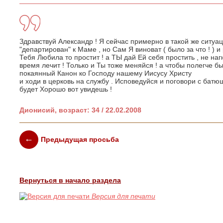
Здравствуй Александр ! Я сейчас примерно в такой же ситуац
"департирован" к Маме , но Сам Я виноват ( было за что ! ) 
Тебя Любила то простит ! а ТЫ дай Ей себя простить , не наг
время лечит ! Только и Ты тоже меняйся ! а чтобы полегче
покаянный Канон ко Господу нашему Иисусу Христу
и ходи в церковь на службу . Исповедуйся и поговори с батюш
будет Хорошо вот увидешь !
Дионисий, возраст: 34 / 22.02.2008
Предыдущая просьба
Вернуться в начало раздела
Версия для печати