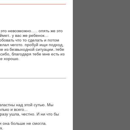
. это невозможно….. опять же это
оймет.. у вас же ребенок…
обовать что то сделать и потом
делал чегото. пробуй ищи подход,
е из безвыходной ситуации..тебе
сибо, благодаря тебе мне есть из
ще хорошо.
 властны над этой сутью. Мы
ько и всего...
разу ушла, честно. И ни что бы
 она больше не смогла.
к.