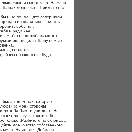
 невыносимо и смертелно. Но если
ю Вашей жены быть. Примите его
 бы и не поняли ,что совершали
период и исправиться. Принять
торопить события.
себя и ради нее.
мевает боль, но любовь может
 пускай она исцелит Вашу семью.
овника.
думаю, вернется.
 ой как не скоро все будет.
 я была тои женои, которую
любви (с моеи стороны)..
огда тебя бьют и унижают.. Не
ие к человеку, которыи тебя
ее голове..Разбитого не склеишь..
убить мое чувство собственного
ь меня. Ну что же.. Добился..