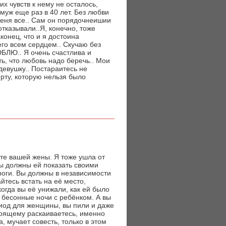
х чувств к нему не осталось,
муж еще раз в 40 лет. Без любви
 меня все.. Сам он порядочнеишии
отказывали..Я, конечно, тоже
конец, что и я достоина
его всем сердцем.. Скучаю без
ЮБЛЮ.. Я очень счастлива и
ть, что любовь надо беречь.. Мои
девушку.. Постараитесь не
ерту, которую нельзя было
те вашей жены. Я тоже ушла от
вы должны ей показать своими
роги. Вы должны в независимости
йтесь встать на её место,
огда вы её унижали, как ей было
 бесонные ночи с ребёнком. А вы
риод для женщины, вы пили и даже
стоящему раскаиваетесь, именно
, мучает совесть, только в этом