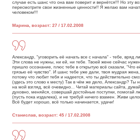
случае есть шанс что она вам поверит и вернётся!!! Но эту в
пересмотрите свои жизненные ценности!! Я желаю вам начат
человеком!!!
Марина, возраст: 27 / 17.02.2008
Александр, "уговорить её начать все с начала" - тебе, вряд ли
Эти слова не нужны, ни ей, ни тебе. Твоей жене сейчас нужен
пришло осознание, плюс тебе в открытую всё сказали, "Что 
грязью её чувство". И шанс тебе уже дали, твоя мудрая жена,
потому что любит тебя и надеется, что ты действительно смо
(здесь это слово к месту) Так в чём же дело, Александр? Ты
на мой взгляд, всё очевидно... Читай материалы сайта, дума
духовно, меняйся, совершай достойные поступки, помогай лю
(пусть пока издалека), и не требуй ничего взамен. Живи це
Всё будет хорошо, всё только начинается, удачи!
Станислав, возраст: 45 / 17.02.2008