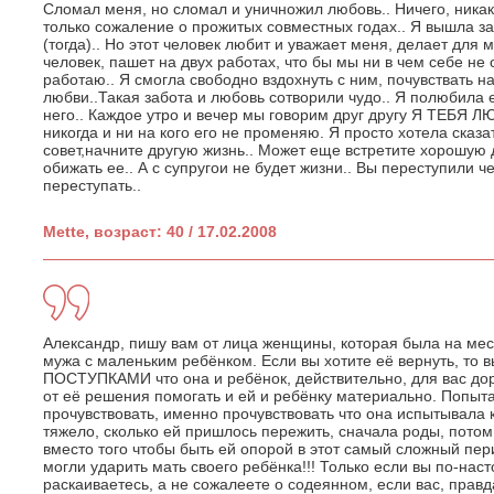
Сломал меня, но сломал и уничножил любовь.. Ничего, никаки
только сожаление о прожитых совместных годах.. Я вышла за
(тогда).. Но этот человек любит и уважает меня, делает для
человек, пашет на двух работах, что бы мы ни в чем себе не 
работаю.. Я смогла свободно вздохнуть с ним, почувствать на
любви..Такая забота и любовь сотворили чудо.. Я полюбила 
него.. Каждое утро и вечер мы говорим друг другу Я ТЕБЯ Л
никогда и ни на кого его не променяю. Я просто хотела сказа
совет,начните другую жизнь.. Может еще встретите хорошую 
обижать ее.. А с супругои не будет жизни.. Вы переступили ч
переступать..
Mette, возраст: 40 / 17.02.2008
Александр, пишу вам от лица женщины, которая была на мес
мужа с маленьким ребёнком. Если вы хотите её вернуть, то 
ПОСТУПКАМИ что она и ребёнок, действительно, для вас до
от её решения помогать и ей и ребёнку материально. Попыта
прочувствовать, именно прочувствовать что она испытывала к
тяжело, сколько ей пришлось пережить, сначала роды, потом
вместо того чтобы быть ей опорой в этот самый сложный пе
могли ударить мать своего ребёнка!!! Только если вы по-на
раскаиваетесь, а не сожалеете о содеянном, если вас, правда