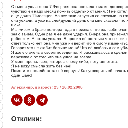
От меня ушла жена.7 Февраля она поехала к маме договоряс
чувствах ей надо месяц пожить отдельно от меня. Я не хотел
еще дочка 11месяцев. Но все таки отпустил со слезами на гл
они уехали, а уже на слейдующий день она мне сказала что х
шоке.
Мы живем в браке полтора года я признаю что вел себя очен
знаю зачем. Один раз я её даже ударил. Вчера она приезжала
ребенком. А потом уехала. Я просил её остаться что вся жизн
ответ только нет, она мне уже ни верит что я смогу изменить
Говорит что не любит больше меня! Что её любовь я сам убил
Я желею очень о своем поведении. Я расскаиваюсь в сделанн
переживаю от того что она ушла на всегда.
У меня пропал сон, интерес к чему либо, нету аппетита.
Я не вижу смысла жить без неё!
Помогите пожалйста как её вернуть! Как уговорить её начать 
один шанс!
Александр, возраст: 23 / 16.02.2008
Отклики: