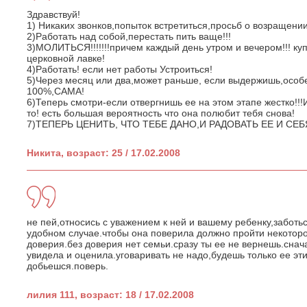
Здравствуй!
1) Никаких звонков,попыток встретиться,просьб о возращени
2)Работать над собой,перестать пить ваще!!!
3)МОЛИТЬСЯ!!!!!!!причем каждый день утром и вечером!!! ку
церковной лавке!
4)Работать! если нет работы Устроиться!
5)Через месяц или два,может раньше, если выдержишь,особе
100%,САМА!
6)Теперь смотри-если отвергнишь ее на этом этапе жестко!!
то! есть большая вероятность что она полюбит тебя снова!
7)ТЕПЕРЬ ЦЕНИТЬ, ЧТО ТЕБЕ ДАНО,И РАДОВАТЬ ЕЕ И СЕБЯ
Никита, возраст: 25 / 17.02.2008
не пей,относись с уважением к ней и вашему ребенку,заботь
удобном случае.чтобы она поверила должно пройти некотор
доверия.без доверия нет семьи.сразу ты ее не вернешь.снач
увидела и оценила.уговаривать не надо,будешь только ее эти
добьешся.поверь.
лилия 111, возраст: 18 / 17.02.2008