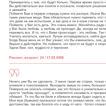
Примиритесь с тем, что будет больно. Первое время просто
Вы действительно все поняли и осознали, позвольте решени
и уважайте.
Поймите Вам в первую очередь нужна эта разлука. Иначе Вы
такие ужасные вещи. Вам обязательно нужно пережить этот 
это даже не как испытание, а как урок и ни в коем случае не 
Поймите, у Вас есть дочь. Это очень важно. Меняйтесь ради 
у Вас была любовь. а любовь не проходит. Да, иногда ее зат
пережить все. И то, что с Вами происходит - это любовь. Так
Учитесь молиться, каяться. Лучше исповедоваться, найти дух
Когда Ваша жена не от Вас узнает, что Вы изменились, она, 
Верьте и действуйте. Но поймите, что просто не будет и скоро,
Удачи Вам, сил, мудрости и терпения.
Рассвет, возраст: 24 / 17.02.2008
Ничего уже Вы не сделаете.. У меня такая же стория, только
унижали и поколачивали. Выходила замуж по очень большои 
Поверьте,не описать словами, как это больно и унизительно к
просто "любовь проходит", а появляется ненависть и презрен
обижает.. То что Вы ее били и обижали всегда будет сидеть в 
Мои муж (бывшии) признался потом что унижал меня, что бы 
достоинства, так как боялся что я уиду от него.. Хотел сломат