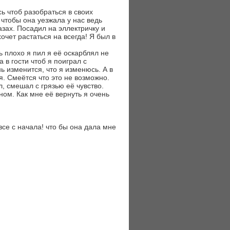
ь чтоб разобраться в своих
 чтобы она уезжала у нас ведь
азах. Посадил на эллектричку и
очет растаться на всегда! Я был в
ь плохо я пил я её оскарблял не
 в гости чтоб я поиграл с
ь изменится, что я изменюсь. А в
ся. Смеётся что это не возможно.
, смешал с грязью её чувство.
ом. Как мне её вернуть я очень
все с начала! что бы она дала мне