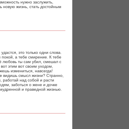
озможность нужно заслужить,
ь новую жизнь, стать достойным
 удастся, это только одни слова.
 покой, а тебе смирение. К тебе
её любовь ты сам убил, смешал с
 вот этим вот своим уходом,
жешь измениться, навсегда!
 не видишь смысл жизни? Странно,
й, работай над собой и расти
дям, заботься о жене и дочке
ломудренной и праведной жизнью.