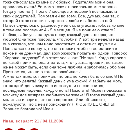
тоже относилась ко мне с любовью. Родителям моим она
нравилась очень! Ее мама тоже относилась ко мне хорошо
(отца у нее нет). После 7 месяцев отношений познакомили
своих родителей. Помогал ей во всем. Все, думаю, она та, с
которой готов всю жизнь прожить, любя и заботясь о ней.
Но вот случилось страшное, у ней стала угасать любовь ко мне
в течение последних 4 - 5 месяцев. Я не понимаю отчего?!
Люблю, забочусь, на руках ношу, каждый день говорю, что
люблю! Она тоже говорила, что любит! И вот, три недели назад
она сказала, что нам надо расстаться и остаться друзьями.
Попытался ее вернуть, но она просит, чтобы я ее оставил в
покое и не донимал, дал возможность побыть ей одной. Говорю:
"Хорошо, подожду!" А в ответ услышал: "Не жди!" Когда спросил
по какой причине, она ответила, что чувства прошли, но такого
же не может быть, если она тоже любила и заботилась обо мне!
Признается, что ни в кого не влюбилась!
А мне так тяжело, понимая, что она не хочет быть со мной! Не
знаю, что делать! Каждый день с ума схожу! И забыть не могу,
т.к. каждый день вижу ее в институте и во сне снится,
последнюю неделю, каждую ночь! Помогите! Может подскажите
молитву для возврата любимого человека! Я готов каждый день
молиться и верить, что она вернется! Или объясните,
пожалуйста, что с ней происходит? Я ЛЮБЛЮ ЕЕ ОЧЕНЬ!!!
Заранее благодарю! Иван.
Иван, возраст: 21 / 04.11.2006