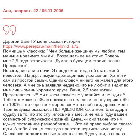
Аня, возраст: 22 / 05.11.2006
Дорогой Ваня! У меня схожая история
https://www.perejit.ru/main/help?id=172
Помнишь у классика: " Чем больше женщину мы любим, тем
меньше нравимся мы ей". Возращать её не стоит. Поверь
мне.2,5 года встречался.. Думал о будущем строил планы...
Прекрасныё
Новогодние дни и ночи. Я предложил тогда ей стать моей
невестой...На д.р. лимузин,драгоценные украшения. Хотя я и
сам из простой семьи. Одним словом ничего не жалел для этого
человека. А мне она заявила недавно,что не любит и видит во
мне лишь очень хорошего друга. Ваня, 2,5 года жизни.
Представляешь!!! Ни в коем случае не унижайся и не жди её.
Тебе это может сейчас показаться нелепым, но я уверяю тебя
на 100% , что через некоторое время ты поблагодаришь меня.
Твоя девушка оказалась НЕНАДЕЖНОЙ,как и моя. Благодари
судьбу за то,что это случилось на 7 мес, а не на 5 году вашей
совместной супружеской жизни!!! Девушки они такие,что им
нужно постоянное разнообразие.... Это её право выбора своего
пути. А тебе,Иван, я советую провести вертикальную черту.
Слева все положительные качества твоеё девушки, а справа-