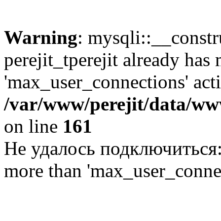
Warning
: mysqli::__const
perejit_tperejit already has
'max_user_connections' acti
/var/www/perejit/data/www
on line
161
Не удалось подключиться: U
more than 'max_user_connec