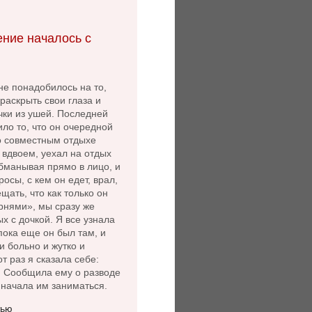
ние началось с
не понадобилось на то,
раскрыть свои глаза и
чки из ушей. Последней
ло то, что он очередной
 о совместным отдыхе
 вдвоем, уехал на отдых
бманывая прямо в лицо, и
осы, с кем он едет, врал,
щать, что как только он
рнями», мы сразу же
х с дочкой. Я все узнала
пока еще он был там, и
и больно и жутко и
от раз я сказала себе:
. Сообщила ему о разводе
 начала им заниматься.
тью