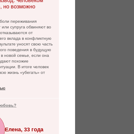
азвод: человеком
, но возможно
боли переживания
г или супруга обвиняют во
 отказываются от
его вклада в конфликтную
зультате уносят свою часть
ного поведения в будущую
 в новой семье, если она
оздают похожие
туации. В итоге человек
сю жизнь «убегать» от
тью
любовь?
Елена, 33 года