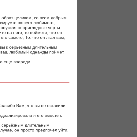
о образ целиком, со всем добрым
лизируете вашего любимого,
и опуская неприглядные черты.
те на него, то поймете, что он
его самого, То. что он лгал вам,
овы к серьезным длительным
ь, ваш любимый однажды поймет,
во еще впереди.
пасибо Вам, что вы не оставили
 идеализировала я его вместе с
 к серьёзным длительным
случае, он просто предпочёл уйти,