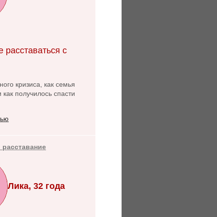
е расставаться с
ого кризиса, как семья
и как получилось спасти
тью
 расставание
Лика, 32 года