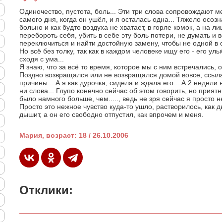
Одиночество, пустота, боль... Эти три слова сопровождают м
самого дня, когда он ушёл, и я осталась одна... Тяжело осозн
больно и как будто воздуха не хватает, в горле комок, а на л
перебороть себя, убить в себе эту боль потери, не думать и 
переключиться и найти достойную замену, чтобы не одной в
Но всё без толку, так как в каждом человеке ищу его - его улыб
сходя с ума...
Я знаю, что за всё то время, которое мы с ним встречались, о
Поздно возвращался или не возвращался домой вовсе, ссыла
причины... А я как дурочка, сидела и ждала его... А 2 недели
ни слова... Глупо конечно сейчас об этом говорить, но при
было намного больше, чем....., ведь не зря сейчас я просто н
Просто это нежное чувство куда-то ушло, растворилось, как 
дышит, а он его свободно отпустил, как впрочем и меня.
Мария, возраст: 18 / 26.10.2006
Отклики: