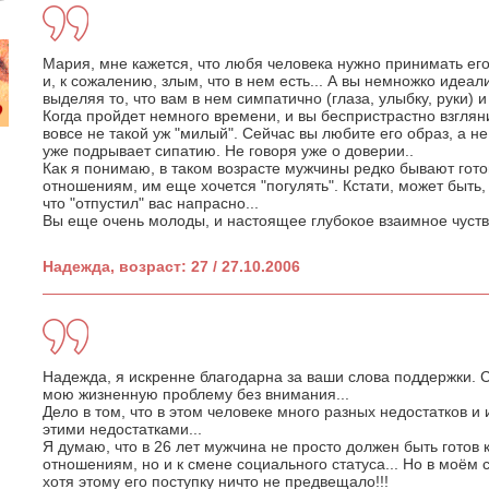
Мария, мне кажется, что любя человека нужно принимать ег
и, к сожалению, злым, что в нем есть... А вы немножко идеа
выделяя то, что вам в нем симпатично (глаза, улыбку, руки) 
Когда пройдет немного времени, и вы беспристрастно взгляни
вовсе не такой уж "милый". Сейчас вы любите его образ, а не 
уже подрывает сипатию. Не говоря уже о доверии..
Как я понимаю, в таком возрасте мужчины редко бывают гот
отношениям, им еще хочется "погулять". Кстати, может быт
что "отпустил" вас напрасно...
Вы еще очень молоды, и настоящее глубокое взаимное чуст
Надежда, возраст: 27 / 27.10.2006
Надежда, я искренне благодарна за ваши слова поддержки. С
мою жизненную проблему без внимания...
Дело в том, что в этом человеке много разных недостатков и
этими недостатками...
Я думаю, что в 26 лет мужчина не просто должен быть готов
отношениям, но и к смене социального статуса... Но в моём 
хотя этому его поступку ничто не предвещало!!!