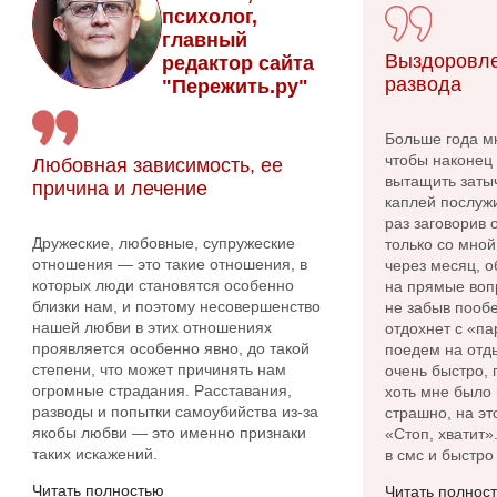
психолог,
главный
Выздоровле
редактор сайта
развода
"Пережить.ру"
Больше года м
чтобы наконец 
Любовная зависимость, ее
вытащить заты
причина и лечение
каплей послужи
раз заговорив
Дружеские, любовные, супружеские
только со мной
отношения — это такие отношения, в
через месяц, о
которых люди становятся особенно
на прямые вопр
близки нам, и поэтому несовершенство
не забыв пообе
нашей любви в этих отношениях
отдохнет с «па
проявляется особенно явно, до такой
поедем на отды
степени, что может причинять нам
очень быстро, 
огромные страдания. Расставания,
хоть мне было 
разводы и попытки самоубийства из-за
страшно, на эт
якобы любви — это именно признаки
«Стоп, хватит»
таких искажений.
в смс и быстро
Читать полностью
Читать полнос