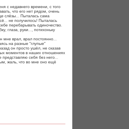
еня с недавнего времени, с того
авать, что его нет рядом, очень
ице слёзы... Пыталась сама
всё... не получилось! Пыталась
 себе перебарывать одиночество.
ку, глаза, руки..., потихоньку
н мне врал, врал постоянно...
ясь на разные "глупые"
 назад он просто ушёл, не сказав
ятных моментов в наших отношениях
е представляю себя без него...
дым, жаль, что во мне оно ещё