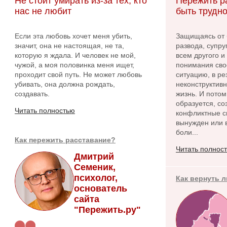
Не стоит умирать из-за тех, кто
Пережить р
нас не любит
быть трудно
Если эта любовь хочет меня убить,
Защищаясь от 
значит, она не настоящая, не та,
развода, супру
которую я ждала. И человек не мой,
всем другого и
чужой, а моя половинка меня ищет,
понимания сво
проходит свой путь. Не может любовь
ситуацию, в ре
убивать, она должна рождать,
неконструктив
создавать.
жизнь. И потом
образуется, с
Читать полностью
конфликтные си
вынужден или в
боли...
Как пережить расставание?
Читать полнос
Дмитрий
Семеник,
психолог,
Как вернуть 
основатель
сайта
"Пережить.ру"