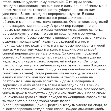
стала меньше уделять ему внимания. С каждым разом
скандалы становились все сильнее и сильнее: он обвинял меня
в том, что я не так готовлю, не так убираю, не так за ним
ухаживаю. Затем скандалы переросли в кулаки. В наши
скандалы стали вмешиваться его родители и естественно
обвиняли меня, что мол сама виновата. От отак соих родителей
он не защитил меня ни разу. А до сих пор говорит что они
правильно говорят, а его мама конечно же за своего сыночка,
аргументирует это тем что сын по сравнению с ее мужем
просто золото (свекр всю жизнь випивал, гонял семью, изменял
с другими женщинами). Квартира в которой мы жили
принадлежит его родителям, мы с дочерью прописаны у моей
мамы. А в том году когда мы купили машину, они за моей
спиной переписали ее на его маму. За семь лет прожитой
совместной жизни я уходила от мужа 3 раза. Первые два на
недельку отсижусь у своих родителей и обратно. Он тогда
говорил - да кому ты с ребенком нужна (дочери было 3 годика).
Третий раз я ушла от него 2 года назад - он побил меня (были
гематомы на теле). Тогда решила что не прощу, но он стал
ездить и умолять мол прости больше такого никогда не
повториться, мне нужна только ты и дочь. Я поверила и
вернулась к нему через 2 месяца в очередной раз. Руки он
перестал распускать, но унижал психологически. Мог обозвать,
унизить даже в присутствии друзей или знакомых. После своих
неночеваний дома (пьянок, походов по женщинам)говорил Кто
ты такая чтоб я перед тобой отчитывался?
А если приходилось (очень редко) выходить вместе на люди, то
я контролировала каждое свое слово, каждое движение чтобы