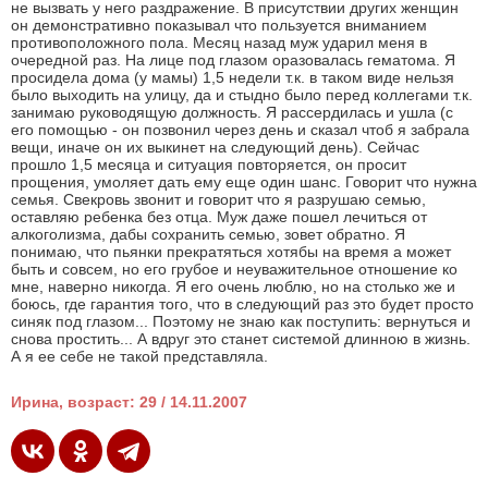
не вызвать у него раздражение. В присутствии других женщин
он демонстративно показывал что пользуется вниманием
противоположного пола. Месяц назад муж ударил меня в
очередной раз. На лице под глазом оразовалась гематома. Я
просидела дома (у мамы) 1,5 недели т.к. в таком виде нельзя
было выходить на улицу, да и стыдно было перед коллегами т.к.
занимаю руководящую должность. Я рассердилась и ушла (с
его помощью - он позвонил через день и сказал чтоб я забрала
вещи, иначе он их выкинет на следующий день). Сейчас
прошло 1,5 месяца и ситуация повторяется, он просит
прощения, умоляет дать ему еще один шанс. Говорит что нужна
семья. Свекровь звонит и говорит что я разрушаю семью,
оставляю ребенка без отца. Муж даже пошел лечиться от
алкоголизма, дабы сохранить семью, зовет обратно. Я
понимаю, что пьянки прекратяться хотябы на время а может
быть и совсем, но его грубое и неуважительное отношение ко
мне, наверно никогда. Я его очень люблю, но на столько же и
боюсь, где гарантия того, что в следующий раз это будет просто
синяк под глазом... Поэтому не знаю как поступить: вернуться и
снова простить... А вдруг это станет системой длинною в жизнь.
А я ее себе не такой представляла.
Ирина, возраст: 29 / 14.11.2007