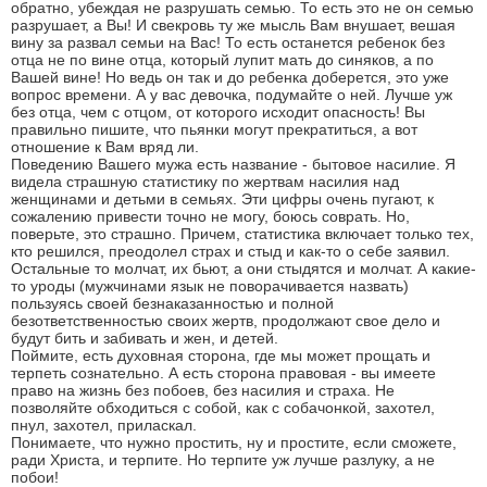
обратно, убеждая не разрушать семью. То есть это не он семью
разрушает, а Вы! И свекровь ту же мысль Вам внушает, вешая
вину за развал семьи на Вас! То есть останется ребенок без
отца не по вине отца, который лупит мать до синяков, а по
Вашей вине! Но ведь он так и до ребенка доберется, это уже
вопрос времени. А у вас девочка, подумайте о ней. Лучше уж
без отца, чем с отцом, от которого исходит опасность! Вы
правильно пишите, что пьянки могут прекратиться, а вот
отношение к Вам вряд ли.
Поведению Вашего мужа есть название - бытовое насилие. Я
видела страшную статистику по жертвам насилия над
женщинами и детьми в семьях. Эти цифры очень пугают, к
сожалению привести точно не могу, боюсь соврать. Но,
поверьте, это страшно. Причем, статистика включает только тех,
кто решился, преодолел страх и стыд и как-то о себе заявил.
Остальные то молчат, их бьют, а они стыдятся и молчат. А какие-
то уроды (мужчинами язык не поворачивается назвать)
пользуясь своей безнаказанностью и полной
безответственностью своих жертв, продолжают свое дело и
будут бить и забивать и жен, и детей.
Поймите, есть духовная сторона, где мы может прощать и
терпеть сознательно. А есть сторона правовая - вы имеете
право на жизнь без побоев, без насилия и страха. Не
позволяйте обходиться с собой, как с собачонкой, захотел,
пнул, захотел, приласкал.
Понимаете, что нужно простить, ну и простите, если сможете,
ради Христа, и терпите. Но терпите уж лучше разлуку, а не
побои!