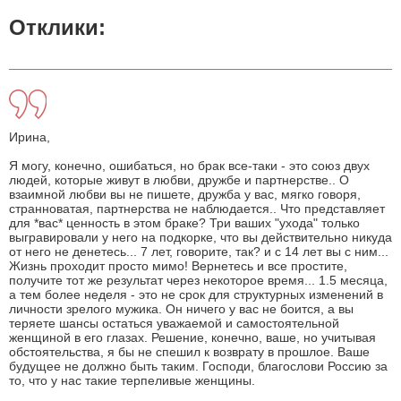
Отклики:
Ирина,
Я могу, конечно, ошибаться, но брак все-таки - это союз двух
людей, которые живут в любви, дружбе и партнерстве.. О
взаимной любви вы не пишете, дружба у вас, мягко говоря,
странноватая, партнерства не наблюдается.. Что представляет
для *вас* ценность в этом браке? Три ваших "ухода" только
выгравировали у него на подкорке, что вы действительно никуда
от него не денетесь... 7 лет, говорите, так? и с 14 лет вы с ним...
Жизнь проходит просто мимо! Вернетесь и все простите,
получите тот же результат через некоторое время... 1.5 месяца,
а тем более неделя - это не срок для структурных изменений в
личности зрелого мужика. Он ничего у вас не боится, а вы
теряете шансы остаться уважаемой и самостоятельной
женщиной в его глазах. Решение, конечно, ваше, но учитывая
обстоятельства, я бы не спешил к возврату в прошлое. Ваше
будущее не должно быть таким. Господи, благослови Россию за
то, что у нас такие терпеливые женщины.