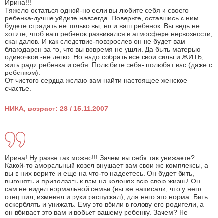
Ирина!!!
Тяжело остаться одной-но если вы любите себя и своего
ребенка-лучше уйдите навсегда. Поверьте, оставшись с ним
будете страдать не только вы, но и ваш ребенок. Вы ведь не
хотите, чтоб ваш ребенок развивался в атмосфере нервозности,
скандалов. И как следствие-повзрослев он не будет вам
благодарен за то, что вы вовремя не ушли. Да быть матерью
одиночкой -не легко. Но надо собрать все свои силы и ЖИТЬ,
жить ради ребенка и себя. Полюбите себя- полюбят вас (даже с
ребенком).
От чистого сердца желаю вам найти настоящее женское
счастье.
НИКА, возраст: 28 / 15.11.2007
Ирина! Ну разве так можно!!! Зачем вы себя так унижаете?
Какой-то аморальный козел внушает вам свои же комплексы, а
вы в них верите и еще на что-то надеетесь. Он будет бить,
выгонять и приползать к вам на коленях всю свою жизнь! Он
сам не видел нормальной семьи (вы же написали, что у него
отец пил, изменял и руки распускал), для него это норма. Бить
оскорблять и унижать. Ему это вбили в голову его родители, а
он вбивает это вам и вобьет вашему ребенку. Зачем? Не