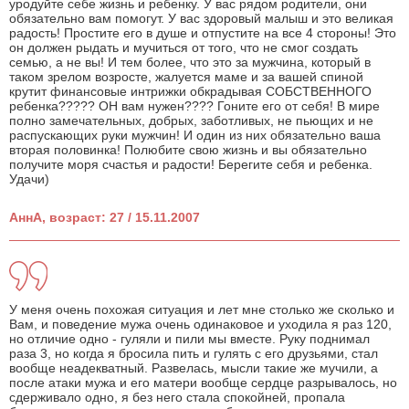
уродуйте себе жизнь и ребенку. У вас рядом родители, они
обязательно вам помогут. У вас здоровый малыш и это великая
радость! Простите его в душе и отпустите на все 4 стороны! Это
он должен рыдать и мучиться от того, что не смог создать
семью, а не вы! И тем более, что это за мужчина, который в
таком зрелом возросте, жалуется маме и за вашей спиной
крутит финансовые интрижки обкрадывая СОБСТВЕННОГО
ребенка????? ОН вам нужен???? Гоните его от себя! В мире
полно замечательных, добрых, заботливых, не пьющих и не
распускающих руки мужчин! И один из них обязательно ваша
вторая половинка! Полюбите свою жизнь и вы обязательно
получите моря счастья и радости! Берегите себя и ребенка.
Удачи)
АннА, возраст: 27 / 15.11.2007
У меня очень похожая ситуация и лет мне столько же сколько и
Вам, и поведение мужа очень одинаковое и уходила я раз 120,
но отличие одно - гуляли и пили мы вместе. Руку поднимал
раза 3, но когда я бросила пить и гулять с его друзьями, стал
вообще неадекватный. Развелась, мысли такие же мучили, а
после атаки мужа и его матери вообще сердце разрывалось, но
сдерживало одно, я без него стала спокойней, пропала