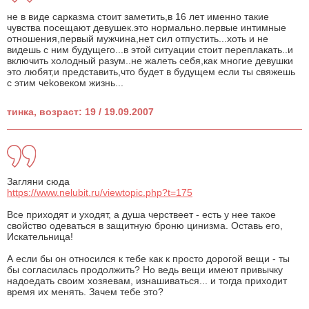
не в виде сарказма стоит заметить,в 16 лет именно такие
чувства посещают девушек.это нормально.первые интимные
отношения,первый мужчина,нет сил отпустить...хоть и не
видешь с ним будущего...в этой ситуации стоит переплакать..и
включить холодный разум..не жалеть себя,как многие девушки
это любят,и представить,что будет в будущем если ты свяжешь
с этим чеkовеком жизнь...
тинка, возраст: 19 / 19.09.2007
Загляни сюда
https://www.nelubit.ru/viewtopic.php?t=175
Все приходят и уходят, а душа черствеет - есть у нее такое
свойство одеваться в защитную броню цинизма. Оставь его,
Искательница!
А если бы он относился к тебе как к просто дорогой вещи - ты
бы согласилась продолжить? Но ведь вещи имеют привычку
надоедать своим хозяевам, изнашиваться... и тогда приходит
время их менять. Зачем тебе это?