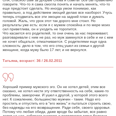
Оля, спасибо Вам за добрые слова и советы! Все Вы правильно
говорите. Что-то я сама смогла понять и начать менять, что-то
еще предстоит сделать. Но иногда умом понимаю, как
правильно, а под действием эмоций делаю все наоборот. Учусь
теперь отодвигать все эти эмоции на задний план и думать
головой. Жаль, что урок этот так дорого мне стоил. Но
результаты уже есть: если я с мужем спокойна и по мере моих
сил приветлива, он и уходить не торопится.
Что касается его родителей, то они очень за нас переживают,
разговаривали с ним не раз, но муж замкнулся в себе и ни с кем
не хочет общаться, отмалчивается. С родителями еще одна
сложность: дело в том, что его отец ушел из семьи к другой
женщине, когда мужу было 17 лет, и не вернулся.
Татьяна, возраст: 36 / 26.02.2011
Хороший пример мужского эго. Он не хотел детей, этим все
сказано, не хотел нести эту ответственность на себе, какие-то
проблемы, заморочки. И ушел к другой, у которой этого всего
нет. К сожалению, большинство мужчин - такие. Надо его
простить и отпустить его в "его жизнь" и пытаться строить свою,
без надежды на его возвращение. Ради себя, своего здоровья.
Потому что любая обида, даже вроде бы забытая, все равно
давит на нас, забирает энергию и появляются вдруг болезни.