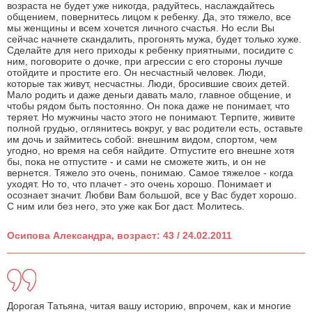
возраста не будет уже никогда, радуйтесь, наслаждайтесь
общением, повернитесь лицом к ребенку. Да, это тяжело, все
мы женщины и всем хочется личного счастья. Но если Вы
сейчас начнете скандалить, прогонять мужа, будет только хуже.
Сделайте для него приходы к ребенку приятными, посидите с
ним, поговорите о дочке, при агрессии с его стороны лучше
отойдите и простите его. Он несчастный человек. Люди,
которые так живут, несчастны. Люди, бросившие своих детей.
Мало родить и даже деньги давать мало, главное общение, и
чтобы рядом быть постоянно. Он пока даже не понимает, что
теряет. Но мужчины часто этого не понимают. Терпите, живите
полной грудью, оглянитесь вокруг, у вас родители есть, оставьте
им дочь и займитесь собой: внешним видом, спортом, чем
угодно, но время на себя найдите. Отпустите его внешне хотя
бы, пока не отпустите - и сами не сможете жить, и он не
вернется. Тяжело это очень, понимаю. Самое тяжелое - когда
уходят. Но то, что плачет - это очень хорошо. Понимает и
осознает значит. Любви Вам большой, все у Вас будет хорошо.
С ним или без него, это уже как Бог даст. Молитесь.
Осипова Александра, возраст: 43 / 24.02.2011
Дорогая Татьяна, читая вашу историю, впрочем, как и многие