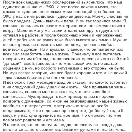
После всех медицинских обследований выяснилось, что наш
единственный шанс - ЭКО. И вот после лечения мужа, его
отказа от курения, нескольких моих операций и, собственно,
ЭКО у нас с ним родилась чудесная девочка. Моему счастью не
было предела. Дочь - вылитый папа! И он так гордился этим. Я,
конечно, носилась со своим материнством, не замечая ничего
вокруг. Мало-помалу мы стали отдаляться друг от друга: он
уставал на работе, я после бессонных ночей и напряженных
дней с ребенком на руках тоже была выжата как лимон. Муж не
очень стремился помогать мне по дому, не очень любил
возиться с дочкой. Но я думала, главное, что он пытается изо
всех сил заработать нам на жизнь. Поначалу я все пыталась
говорить с ним об этом, старалась заинтересовать его всей этой
"детской" темой, говорила, что мне самой очень не хватает
общения с ним, но особого энтузиазма с его стороны не было.
Но муж всегда говорил, что все будет хорошо и что мы с дочкой
- два самых близких для него человека.
И вот около трех месяцев назад он сказал, что кого-то встретил
и на следующий день ушел к ней жить... Моя привычная жизнь
кончилась, сначала мне показалось, что жизнь вообще
кончилась... Муж приходит к нам примерно раз в неделю
поиграть с доченькой, со мной не разговаривает, нашей жизнью
вообще не интересуется, материально тоже не особо
поддерживает, хотя я до сих пор в декрете, (ребенку 1 год и 9
мес), и у нас куча кредитов на мое имя. Но он знает, что мне
помогают родители и его мама.
Я понимаю, что он поступил подло, ненавижу его, когда дочь
цепляется за него своими маленькими ручками и плачет, когда