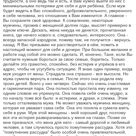
трудности, а оно ведь так и есть, и Вам нужно выйти из них с
минимальными потерями для себя и для ребёнка. Если муж
будет видеть в Вас спокойного, доброжелательного, уверенного
в себе человека, его отношение к Вам изменится. А главное -
Вы сохраните своё здоровье. К сожалению, некоторые
мужчины, прожив с женщиной долгие годы, мыслят примерно в
одном ключе. Дескать, жена никуда не денется, прочитанная
книга, где ничего нового и, следовательно, интересного. Она -
всегда запасной аэродром, поживу там, не получится - вернусь
назад. Я Вас призываю не расстворяться в нём, пожить в
настоящий момент для себя и дочери. При большом желании и
работе над собой это можно сделать. И, конечно, Таня, если Вы
считаете нужным бороться за свою семью, боритесь. Только
делайте это грамотно, спокойно, без истерик и упрёков в его
адрес, чтобы не усугубить ситуацию. Я знаю один пример, когда
муж уходил от жены. Страдала она страшно - вся высохла. Но
мужа сумела вернуть в семью. После этого она родила ему
троих детей. Всего у них четверо. Сейчас это очень счастливая
и гармоничная пара. Она полностью простила ему измену, ни
одним словом не упрекнула. Она повела себя очень мудро, а
по началу тоже всё было: и истерики, и драки, и слежка. Этим
только отталкивала мужа. Не может уважать мужчина женщину,
которая не уважает сама себя. Она это поняла и сумела взять
себя в руки. Муж этой женщины - мой хороший друг, поэтому
вся эта история разворачивалась у меня на глазах. Позже он
мне признался, что жена для него - самый дорогой и любимый
человек, а там случилось просто помутнение рассудка. Хотя это
"помутнение рассудка" было особой очень привлекательной,