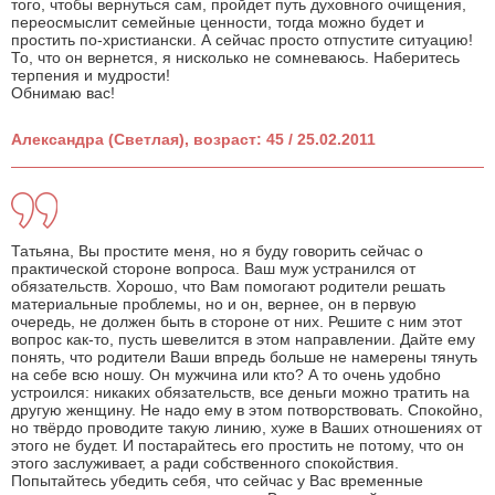
того, чтобы вернуться сам, пройдет путь духовного очищения,
переосмыслит семейные ценности, тогда можно будет и
простить по-христиански. А сейчас просто отпустите ситуацию!
То, что он вернется, я нисколько не сомневаюсь. Наберитесь
терпения и мудрости!
Обнимаю вас!
Александра (Светлая), возраст: 45 / 25.02.2011
Татьяна, Вы простите меня, но я буду говорить сейчас о
практической стороне вопроса. Ваш муж устранился от
обязательств. Хорошо, что Вам помогают родители решать
материальные проблемы, но и он, вернее, он в первую
очередь, не должен быть в стороне от них. Решите с ним этот
вопрос как-то, пусть шевелится в этом направлении. Дайте ему
понять, что родители Ваши впредь больше не намерены тянуть
на себе всю ношу. Он мужчина или кто? А то очень удобно
устроился: никаких обязательств, все деньги можно тратить на
другую женщину. Не надо ему в этом потворствовать. Спокойно,
но твёрдо проводите такую линию, хуже в Ваших отношениях от
этого не будет. И постарайтесь его простить не потому, что он
этого заслуживает, а ради собственного спокойствия.
Попытайтесь убедить себя, что сейчас у Вас временные