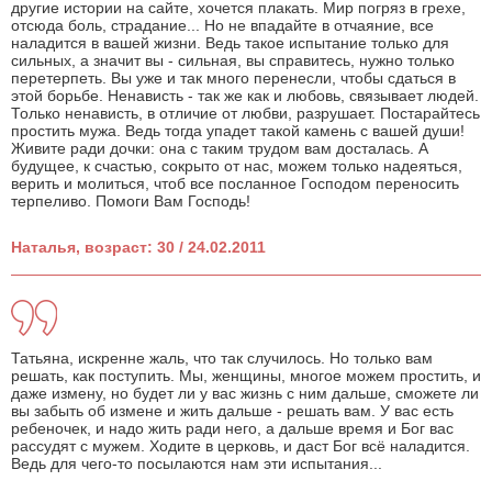
другие истории на сайте, хочется плакать. Мир погряз в грехе,
отсюда боль, страдание... Но не впадайте в отчаяние, все
наладится в вашей жизни. Ведь такое испытание только для
сильных, а значит вы - сильная, вы справитесь, нужно только
перетерпеть. Вы уже и так много перенесли, чтобы сдаться в
этой борьбе. Ненависть - так же как и любовь, связывает людей.
Только ненависть, в отличие от любви, разрушает. Постарайтесь
простить мужа. Ведь тогда упадет такой камень с вашей души!
Живите ради дочки: она с таким трудом вам досталась. А
будущее, к счастью, сокрыто от нас, можем только надеяться,
верить и молиться, чтоб все посланное Господом переносить
терпеливо. Помоги Вам Господь!
Наталья, возраст: 30 / 24.02.2011
Татьяна, искренне жаль, что так случилось. Но только вам
решать, как поступить. Мы, женщины, многое можем простить, и
даже измену, но будет ли у вас жизнь с ним дальше, сможете ли
вы забыть об измене и жить дальше - решать вам. У вас есть
ребеночек, и надо жить ради него, а дальше время и Бог вас
рассудят с мужем. Ходите в церковь, и даст Бог всё наладится.
Ведь для чего-то посылаются нам эти испытания...