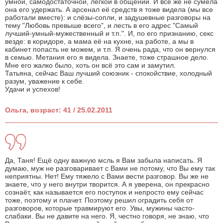
умной, самодостаточной, лёгкой в общении. И всё же не сумела
она его удержать. А арсенал её средств я тоже видела (мы все
работали вместе): и слёзы-сопли, и задушевные разговоры на
тему "Любовь превыше всего", и лесть в его адрес "Самый
лучший-умный-мужественный и т.п.". И, по его признанию, секс
везде: в коридоре, а мама её на кухне, на работе, а мы в
кабинет попасть не можем, и т.п. Я очень рада, что он вернулся
в семью. Метания его я видела. Знаете, тоже страшное дело.
Мне его жалко было, хоть он всё это сам и замутил.
Татьяна, сейчас Ваш лучший союзник - спокойствие, холодный
разум, уважение к себе.
Удачи и успехов!
Ольга, возраст: 41 / 25.02.2011
Да, Таня! Ещё одну важную мсль я Вам забыла написать. Я
думаю, муж не разговаривает с Вами не потому, что Вы ему так
неприятны. Нет! Ему тяжело с Вами вести разговор. Вы же не
знаете, что у него внутри творится. А я уверена, он прекрасно
сознаёт, как называется его поступок и непросто ему сейчас
тоже, поэтому и плачет. Поэтому решил оградить себя от
разговоров, которые травмируют его. Увы, мужины часто-
слабаки. Вы не давите на него. Я, честно говоря, не знаю, что