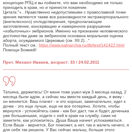
концепции РПЦ и вы поймете, что вам необходимо не только
приходить в храм, но и принести покаяние.
Цитата:"«...Нравственно недопустимыми с православной точки
зрения являются также все разновидности экстракорпорального
(внетелесного) оплодотворения, предполагающие
заготовление, консервацию и намеренное разрушение
«избыточных» эмбрионов. Именно на признании человеческого
достоинства даже за эмбрионом основана моральная оценка
аборта, осуждаемого Церковью (см. ХII.2)..."
Полный текст см.:
https://www.patriarchia.ru/db/text/141422.html
Помощи Божией!
Прот. Михаил Иванов, возраст: 33 / 24.02.2011
Татьяна, держитесь! От меня тоже ушел муж 3 месяца назад, 2
месяца были адом, а сейчас мы вместе каждый день, я вижу -
он меняется. Ваш плачет - и это хорошо, замечательно, идет к
дочке - это еще лучше, еще не все потеряно. Хотите, чтобы
вернулся - успокойтесь сами - как Бог даст, так и будет, доченька
уже большенькая, ходите с ней в храм на службу, сами не
заметите, как успокоитесь. Душа Ваша начнет успокаиваться.
Если Ваше - вернется, Бог поможет, а нет, так и жалеть нечего, я
для себя так решила. У Вас сейчас малыш, больше этого