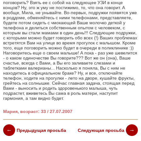
поговорить? Взять ее с собой на следующее УЗИ в конце
концов? Ну, это ж уму не постижимо, то, что она говорит. А
вообще, Мила, не унывайте. Во-первых, подружки появятся уже
в роддоме, обменяйтесь с ними телефонами, представляете,
будете потом сидеть с чмокающей Ваше молочко деткой у
телефона и делиться собственным опытом с человеком, с
которым вы стали мамами в один день!!! Следующие подружки,
с которыми можно будет говорить обо всех (!) Ваших проблемах
встретятся Вам на улице во время прогулок с малышом. Кроме
того, еще поговорить можно будет в очереди в поликлинике :))
Наговоритесь еще о своем малыше! А пока - раз уже шевелится
- о каком одиночестве Вы говорите??? Вот же он (она), Ваше
счастье, всегда с Вами, а Вы его заливаете слезами и
таблетками валерианы... Насколько я поняла, Вы с ним не
находитесь в официальном браке? Ну, и все, отключайте
телефон, ходите на прогулки - лето на дворе, кушайте фрукты,
грейтесь на солнышке. Сейчас главная задача, стоящая перед
Вами - выносить и родить здоровенького малыша, чуть
подрастет, вживетесь Вы сама в роль матери, наступит
гармония, а там видно будет.
Мария, возраст: 33 / 27.07.2007
Предыдущая просьба
Следующая просьба