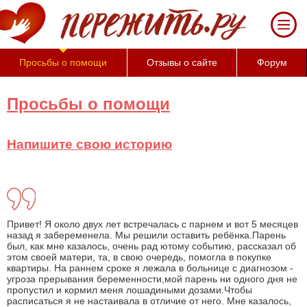
За
50
минут
Вы
Просьбы о помощи
Отзывы о сайте
Форум
можете
оценить
тяжесть
Просьбы о помощи
своего
состояния
и
Напишите свою историю
его
психологические
причины
(бесплатно)
Привет! Я около двух лет встречалась с парнем и вот 5 месяцев
назад я забеременела. Мы решили оставить ребёнка.Парень
был, как мне казалось, очень рад ютому событию, рассказал об
этом своей матери, та, в свою очередь, помогла в покупке
квартиры. На раннем сроке я лежала в больнице с диагнозом -
угроза прерывания беременности,мой парень ни одного дня не
пропустил и кормил меня лошадиными дозами.Чтобы
расписаться я не настаивала в отличие от него. Мне казалось,