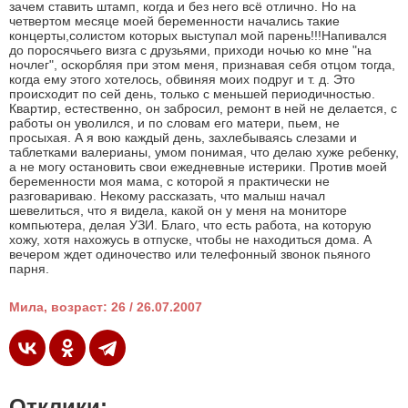
зачем ставить штамп, когда и без него всё отлично. Но на
четвертом месяце моей беременности начались такие
концерты,солистом которых выступал мой парень!!!Напивался
до поросячьего визга с друзьями, приходи ночью ко мне "на
ночлег", оскорбляя при этом меня, признавая себя отцом тогда,
когда ему этого хотелось, обвиняя моих подруг и т. д. Это
происходит по сей день, только с меньшей периодичностью.
Квартир, естественно, он забросил, ремонт в ней не делается, с
работы он уволился, и по словам его матери, пьем, не
просыхая. А я вою каждый день, захлебываясь слезами и
таблетками валерианы, умом понимая, что делаю хуже ребенку,
а не могу остановить свои ежедневные истерики. Против моей
беременности моя мама, с которой я практически не
разговариваю. Некому рассказать, что малыш начал
шевелиться, что я видела, какой он у меня на мониторе
компьютера, делая УЗИ. Благо, что есть работа, на которую
хожу, хотя нахожусь в отпуске, чтобы не находиться дома. А
вечером ждет одиночество или телефонный звонок пьяного
парня.
Мила, возраст: 26 / 26.07.2007
Отклики: